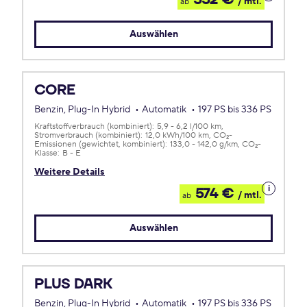
552 €
/ mtl.
ab
zum
Leasing
Auswählen
CORE
Benzin, Plug-In Hybrid
Automatik
197 PS bis 336 PS
Kraftstoffverbrauch (kombiniert):
5,9 - 6,2 l/100 km
Stromverbrauch (kombiniert):
12,0 kWh/100 km
CO
-
2
Emissionen (gewichtet, kombiniert):
133,0 - 142,0 g/km
CO
-
2
Klasse:
B - E
Weitere Details
Details
574 €
/ mtl.
ab
zum
Leasing
Auswählen
PLUS DARK
Benzin, Plug-In Hybrid
Automatik
197 PS bis 336 PS