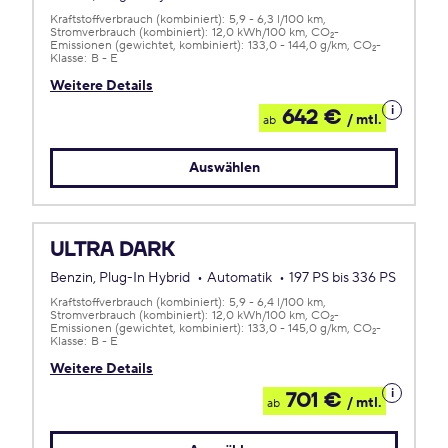
Kraftstoffverbrauch (kombiniert):
5,9 - 6,3 l/100 km
Stromverbrauch (kombiniert):
12,0 kWh/100 km
CO
-
2
Emissionen (gewichtet, kombiniert):
133,0 - 144,0 g/km
CO
-
2
Klasse:
B - E
Weitere Details
Details
642 €
/ mtl.
ab
zum
Leasing
Auswählen
ULTRA DARK
Benzin, Plug-In Hybrid
Automatik
197 PS bis 336 PS
Kraftstoffverbrauch (kombiniert):
5,9 - 6,4 l/100 km
Stromverbrauch (kombiniert):
12,0 kWh/100 km
CO
-
2
Emissionen (gewichtet, kombiniert):
133,0 - 145,0 g/km
CO
-
2
Klasse:
B - E
Weitere Details
Details
701 €
/ mtl.
ab
zum
Leasing