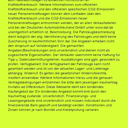
auch Gebrauchtwagen zu attraktiven Konditionen an.
Kraftstoffverbrauch: Weitere Informationen zum offiziellen
Kraftstoffverbrauch und den offiziellen spezifischen CO2-Emissionen
neuer Personenkraftwagen können dem Leitfaden über den
Kraftstoffverbrauch und die CO2-Emissionen neuer
Personenkraftwagen entnommen werden, der an allen Verkaufsstellen
und bei der Deutschen Automobiltreuhand GmbH unter www.dat.de
unentgeltlich erhältlich ist. Beschreibung: Die Fahrzeugbeschreibung
dient lediglich der allg. Identifizierung des Fahrzeuges und stellt keine
Zusicherung im kaufrechtlichen Sinn dar. Die Angaben erheben nicht
den Anspruch auf Vollständigkeit. Die gemachten
Angaben/Beschreibungen sind unverbindlich und dienen nicht als
zugesicherte Eigenschaften. Der Verkäufer übernimmt keine Haftung für
Tipp u. Datenübermittlungsfehler. Ausstattungen sind ggfs. gesondert zu
prüfen. Verfügbarkeit: Die Verfügbarkeit der Fahrzeuge kann nicht
garantiert werden und ist von der aktuellen Lager- und Lieferlage
abhängig. Widerruf: Es gelten die gesetzlichen Widerrufsrechte,
insofern anwendbar. Weitere Informationen hierzu und die genauen
Vertragsbedingungen entnehmen Sie bitte dem jeweiligen Kaufvertrag.
Invitatio ad Offerendum: Diese Webseite stellt kein bindendes
Kaufangebot dar. Ein bindendes Angebot kommt erst durch den
Kaufvertrag zustande. Unverbindlich: Finanzierungs- und
Leasingangebote sind unverbindlich und müssen individuell durch die
finanzierende Bank geprüft und bestätigt werden. Konditionen und
Zinsen können je nach Bonität und Kreditprüfung variieren.