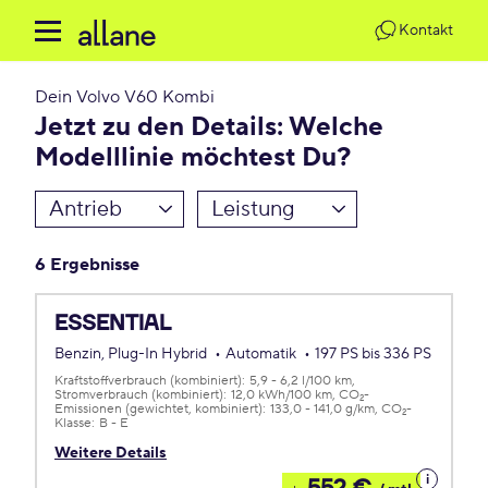
Kontakt
Dein
Volvo V60 Kombi
Jetzt zu den Details: Welche
Modelllinie möchtest Du?
Antrieb
Leistung
6 Ergebnisse
ESSENTIAL
Benzin, Plug-In Hybrid
Automatik
197 PS bis 336 PS
Kraftstoffverbrauch (kombiniert):
5,9 - 6,2 l/100 km
Stromverbrauch (kombiniert):
12,0 kWh/100 km
CO
-
2
Emissionen (gewichtet, kombiniert):
133,0 - 141,0 g/km
CO
-
2
Klasse:
B - E
Weitere Details
Details