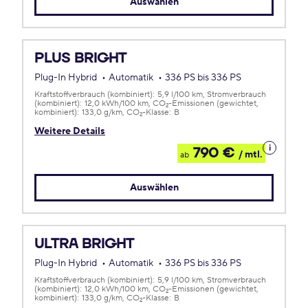
Auswählen
PLUS BRIGHT
Plug-In Hybrid
Automatik
336 PS bis 336 PS
Kraftstoffverbrauch (kombiniert):
5,9 l/100 km
Stromverbrauch
(kombiniert):
12,0 kWh/100 km
CO
-Emissionen (gewichtet,
2
kombiniert):
133,0 g/km
CO
-Klasse:
B
2
Weitere Details
Details
790 €
/ mtl.
ab
zum
Leasing
Auswählen
ULTRA BRIGHT
Plug-In Hybrid
Automatik
336 PS bis 336 PS
Kraftstoffverbrauch (kombiniert):
5,9 l/100 km
Stromverbrauch
(kombiniert):
12,0 kWh/100 km
CO
-Emissionen (gewichtet,
2
kombiniert):
133,0 g/km
CO
-Klasse:
B
2