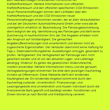
auch Gebrauchtwagen zu attraktiven Konditionen an.
Kraftstoffverbrauch: Weitere Informationen zum offiziellen
Kraftstoffverbrauch und den offiziellen spezifischen CO2-Emissionen
neuer Personenkraftwagen können dem Leitfaden über den
Kraftstoffverbrauch und die CO2-Emissionen neuer
Personenkraftwagen entnommen werden, der an allen Verkaufsstellen
und bei der Deutschen Automobiltreuhand GmbH unter www.dat.de
unentgeltlich erhältlich ist. Beschreibung: Die Fahrzeugbeschreibung
dient lediglich der allg. Identifizierung des Fahrzeuges und stellt keine
Zusicherung im kaufrechtlichen Sinn dar. Die Angaben erheben nicht
den Anspruch auf Vollständigkeit. Die gemachten
Angaben/Beschreibungen sind unverbindlich und dienen nicht als
zugesicherte Eigenschaften. Der Verkäufer übernimmt keine Haftung für
Tipp u. Datenübermittlungsfehler. Ausstattungen sind ggfs. gesondert zu
prüfen. Verfügbarkeit: Die Verfügbarkeit der Fahrzeuge kann nicht
garantiert werden und ist von der aktuellen Lager- und Lieferlage
abhängig. Widerruf: Es gelten die gesetzlichen Widerrufsrechte,
insofern anwendbar. Weitere Informationen hierzu und die genauen
Vertragsbedingungen entnehmen Sie bitte dem jeweiligen Kaufvertrag.
Invitatio ad Offerendum: Diese Webseite stellt kein bindendes
Kaufangebot dar. Ein bindendes Angebot kommt erst durch den
Kaufvertrag zustande. Unverbindlich: Finanzierungs- und
Leasingangebote sind unverbindlich und müssen individuell durch die
finanzierende Bank geprüft und bestätigt werden. Konditionen und
Zinsen können je nach Bonität und Kreditprüfung variieren.