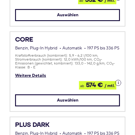
552 €
/ mtl.
ab
zum
Leasing
Auswählen
CORE
Benzin, Plug-In Hybrid
Automatik
197 PS bis 336 PS
Kraftstoffverbrauch (kombiniert):
5,9 - 6,2 l/100 km
Stromverbrauch (kombiniert):
12,0 kWh/100 km
CO
-
2
Emissionen (gewichtet, kombiniert):
133,0 - 142,0 g/km
CO
-
2
Klasse:
B - E
Weitere Details
Details
574 €
/ mtl.
ab
zum
Leasing
Auswählen
PLUS DARK
Benzin, Plug-In Hybrid
Automatik
197 PS bis 336 PS