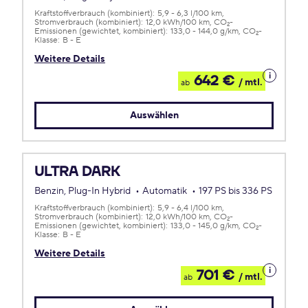
Kraftstoffverbrauch (kombiniert):
5,9 - 6,3 l/100 km
Stromverbrauch (kombiniert):
12,0 kWh/100 km
CO
-
2
Emissionen (gewichtet, kombiniert):
133,0 - 144,0 g/km
CO
-
2
Klasse:
B - E
Weitere Details
Details
642 €
/ mtl.
ab
zum
Leasing
Auswählen
ULTRA DARK
Benzin, Plug-In Hybrid
Automatik
197 PS bis 336 PS
Kraftstoffverbrauch (kombiniert):
5,9 - 6,4 l/100 km
Stromverbrauch (kombiniert):
12,0 kWh/100 km
CO
-
2
Emissionen (gewichtet, kombiniert):
133,0 - 145,0 g/km
CO
-
2
Klasse:
B - E
Weitere Details
Details
701 €
/ mtl.
ab
zum
Leasing