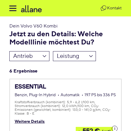
Kontakt
Dein
Volvo V60 Kombi
Jetzt zu den Details: Welche
Modelllinie möchtest Du?
Antrieb
Leistung
6 Ergebnisse
ESSENTIAL
Benzin, Plug-In Hybrid
Automatik
197 PS bis 336 PS
Kraftstoffverbrauch (kombiniert):
5,9 - 6,2 l/100 km
Stromverbrauch (kombiniert):
12,0 kWh/100 km
CO
-
2
Emissionen (gewichtet, kombiniert):
133,0 - 141,0 g/km
CO
-
2
Klasse:
B - E
Weitere Details
Details