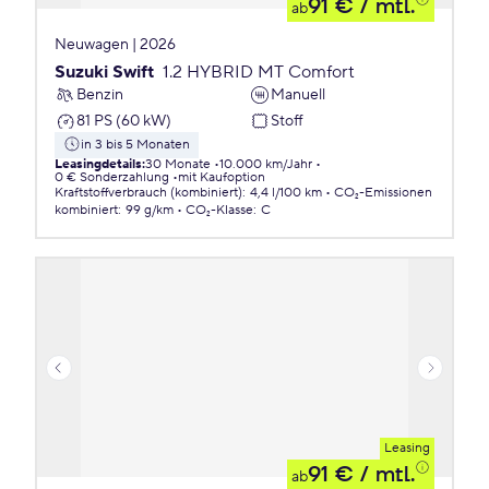
91 €
/ mtl.
ab
Neuwagen | 2026
Suzuki Swift
1.2 HYBRID MT Comfort
Benzin
Manuell
81 PS (60 kW)
Stoff
in 3 bis 5 Monaten
Leasingdetails
:
30 Monate
10.000 km/Jahr
0 € Sonderzahlung
mit Kaufoption
Kraftstoffverbrauch (kombiniert)
:
4,4 l/100 km
CO₂-Emissionen
kombiniert
:
99 g/km
CO₂-Klasse
:
C
Leasing
91 €
/ mtl.
ab