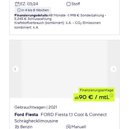
EZ
:
03/24
Stoff
in 4 bis 8 Wochen
Finanzierungsdetails
:
48 Monate
1.998 € Sonderzahlung
5.245 € Schlusszahlung
Kraftstoffverbrauch (kombiniert)
:
k.A.
CO₂-Emissionen
kombiniert
:
k.A.
Finanzierungsanfrage
90 €
/ mtl.
ab
Gebrauchtwagen | 2021
Ford Fiesta
FORD Fiesta 1,1 Cool & Connect
Schräghecklimousine
Benzin
Manuell