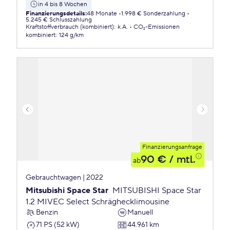
in 4 bis 8 Wochen
Finanzierungsdetails
:
48 Monate
1.998 € Sonderzahlung
5.245 € Schlusszahlung
Kraftstoffverbrauch (kombiniert)
:
k.A.
CO₂-Emissionen
kombiniert
:
124 g/km
Finanzierungsanfrage
90 €
/ mtl.
ab
Gebrauchtwagen | 2022
Mitsubishi Space Star
MITSUBISHI Space Star
1.2 MIVEC Select Schräghecklimousine
Benzin
Manuell
71 PS (52 kW)
44.961 km