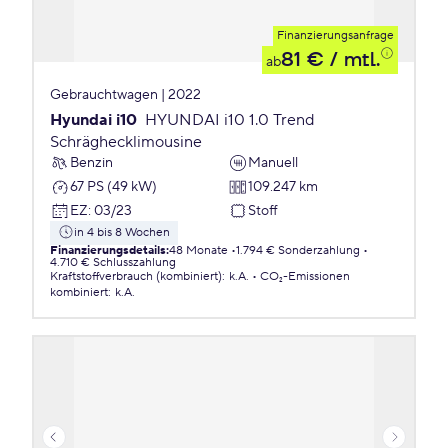
Finanzierungsanfrage
81 €
/ mtl.
ab
Gebrauchtwagen | 2022
Hyundai i10
HYUNDAI i10 1.0 Trend
Schräghecklimousine
Benzin
Manuell
67 PS (49 kW)
109.247 km
EZ
:
03/23
Stoff
in 4 bis 8 Wochen
Finanzierungsdetails
:
48 Monate
1.794 € Sonderzahlung
4.710 € Schlusszahlung
Kraftstoffverbrauch (kombiniert)
:
k.A.
CO₂-Emissionen
kombiniert
:
k.A.