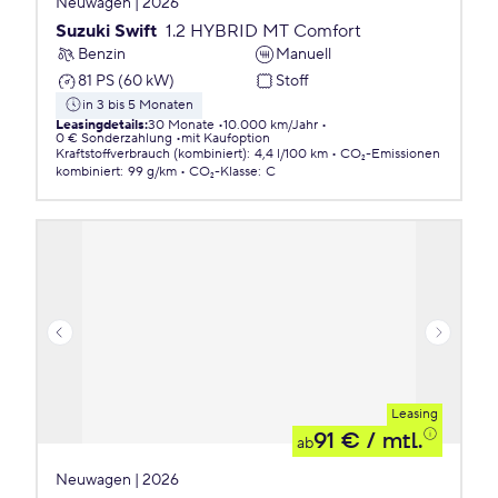
Neuwagen | 2026
Suzuki Swift
1.2 HYBRID MT Comfort
Benzin
Manuell
81 PS (60 kW)
Stoff
in 3 bis 5 Monaten
Leasingdetails
:
30 Monate
10.000 km/Jahr
0 € Sonderzahlung
mit Kaufoption
Kraftstoffverbrauch (kombiniert)
:
4,4 l/100 km
CO₂-Emissionen
kombiniert
:
99 g/km
CO₂-Klasse
:
C
Leasing
91 €
/ mtl.
ab
Neuwagen | 2026