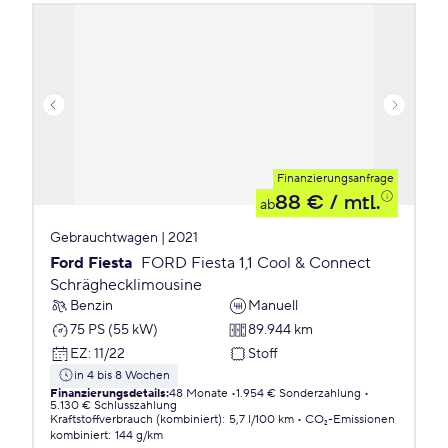
Finanzierungsanfrage
88 €
/ mtl.
ab
Gebrauchtwagen | 2021
Ford Fiesta
FORD Fiesta 1,1 Cool & Connect
Schräghecklimousine
Benzin
Manuell
75 PS (55 kW)
89.944 km
EZ
:
11/22
Stoff
in 4 bis 8 Wochen
Finanzierungsdetails
:
48 Monate
1.954 € Sonderzahlung
5.130 € Schlusszahlung
Kraftstoffverbrauch (kombiniert)
:
5,7 l/100 km
CO₂-Emissionen
kombiniert
:
144 g/km