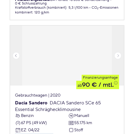
0 € Schlusszahlung
Kraftstoffverbrauch (kombiniert)
:
5,3 l/100 km
CO₂-Emissionen
kombiniert
:
120 g/km
Finanzierungsanfrage
90 €
/ mtl.
ab
Gebrauchtwagen | 2020
Dacia Sandero
DACIA Sandero SCe 65
Essential Schräghecklimousine
Benzin
Manuell
67 PS (49 kW)
55.175 km
EZ
:
04/22
Stoff