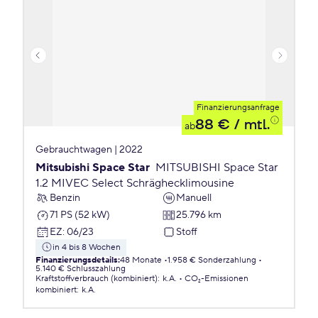
Finanzierungsanfrage
88 €
/ mtl.
ab
Gebrauchtwagen | 2022
Mitsubishi Space Star
MITSUBISHI Space Star
1.2 MIVEC Select Schräghecklimousine
Benzin
Manuell
71 PS (52 kW)
25.796 km
EZ
:
06/23
Stoff
in 4 bis 8 Wochen
Finanzierungsdetails
:
48 Monate
1.958 € Sonderzahlung
5.140 € Schlusszahlung
Kraftstoffverbrauch (kombiniert)
:
k.A.
CO₂-Emissionen
kombiniert
:
k.A.