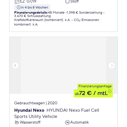
EZ
:
07/19
Stoff
in 4 bis 8 Wochen
Finanzierungsdetails
:
48 Monate
1.398 € Sonderzahlung
3.670 € Schlusszahlung
Kraftstoffverbrauch (kombiniert)
:
k.A.
CO₂-Emissionen
kombiniert
:
k.A.
Finanzierungsanfrage
72 €
/ mtl.
ab
Gebrauchtwagen | 2020
Hyundai Nexo
HYUNDAI Nexo Fuel Cell
Sports Utility Vehicle
Wasserstoff
Automatik