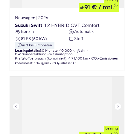
Leasing
91 €
/ mtl.
ab
Neuwagen | 2026
Suzuki Swift
1.2 HYBRID CVT Comfort
Benzin
Automatik
81 PS (60 kW)
Stoff
in 3 bis 5 Monaten
Leasingdetails
:
30 Monate
10.000 km/Jahr
0 € Sonderzahlung
mit Kaufoption
Kraftstoffverbrauch (kombiniert)
:
4,7 l/100 km
CO₂-Emissionen
kombiniert
:
106 g/km
CO₂-Klasse
:
C
Leasing