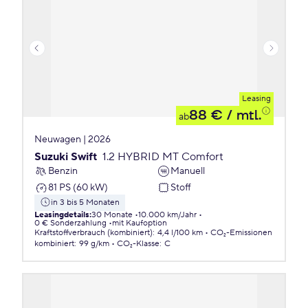
Leasing
88 €
/ mtl.
ab
Neuwagen | 2026
Suzuki Swift
1.2 HYBRID MT Comfort
Benzin
Manuell
81 PS (60 kW)
Stoff
in 3 bis 5 Monaten
Leasingdetails
:
30 Monate
10.000 km/Jahr
0 € Sonderzahlung
mit Kaufoption
Kraftstoffverbrauch (kombiniert)
:
4,4 l/100 km
CO₂-Emissionen
kombiniert
:
99 g/km
CO₂-Klasse
:
C