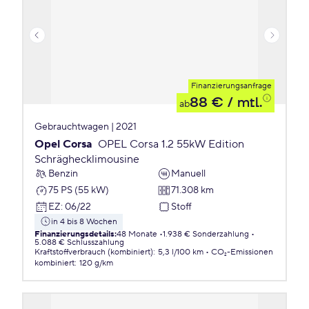
Finanzierungsanfrage
88 €
/ mtl.
ab
Gebrauchtwagen | 2021
Opel Corsa
OPEL Corsa 1.2 55kW Edition
Schräghecklimousine
Benzin
Manuell
75 PS (55 kW)
71.308 km
EZ
:
06/22
Stoff
in 4 bis 8 Wochen
Finanzierungsdetails
:
48 Monate
1.938 € Sonderzahlung
5.088 € Schlusszahlung
Kraftstoffverbrauch (kombiniert)
:
5,3 l/100 km
CO₂-Emissionen
kombiniert
:
120 g/km