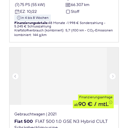
75 PS (55 kW)
66.307 km
EZ
:
10/22
Stoff
in 4 bis 8 Wochen
Finanzierungsdetails
:
48 Monate
1.998 € Sonderzahlung
5.245 € Schlusszahlung
Kraftstoffverbrauch (kombiniert)
:
5,7 l/100 km
CO₂-Emissionen
kombiniert
:
144 g/km
Finanzierungsanfrage
90 €
/ mtl.
ab
Gebrauchtwagen | 2021
Fiat 500
FIAT 500 1.0 GSE N3 Hybrid CULT
Schräghecklimousine