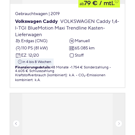
79 €
/ mtl.
ab
Gebrauchtwagen | 2019
Volkswagen Caddy
VOLKSWAGEN Caddy 1,4-
l-TGI BlueMotion Maxi Trendline Kasten-
Lieferwagen
Erdgas (CNG)
Manuell
110 PS (81 kW)
65.085 km
EZ
:
12/20
Stoff
in 4 bis 8 Wochen
Finanzierungsdetails
:
48 Monate
1.754 € Sonderzahlung
4.605 € Schlusszahlung
Kraftstoffverbrauch (kombiniert)
:
k.A.
CO₂-Emissionen
kombiniert
:
k.A.