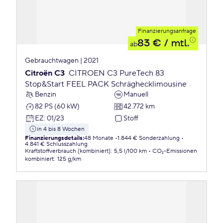
Finanzierungsanfrage
83 €
/ mtl.
ab
Gebrauchtwagen | 2021
Citroën C3
CITROEN C3 PureTech 83
Stop&Start FEEL PACK Schräghecklimousine
Benzin
Manuell
82 PS (60 kW)
42.772 km
EZ
:
01/23
Stoff
in 4 bis 8 Wochen
Finanzierungsdetails
:
48 Monate
1.844 € Sonderzahlung
4.841 € Schlusszahlung
Kraftstoffverbrauch (kombiniert)
:
5,5 l/100 km
CO₂-Emissionen
kombiniert
:
125 g/km