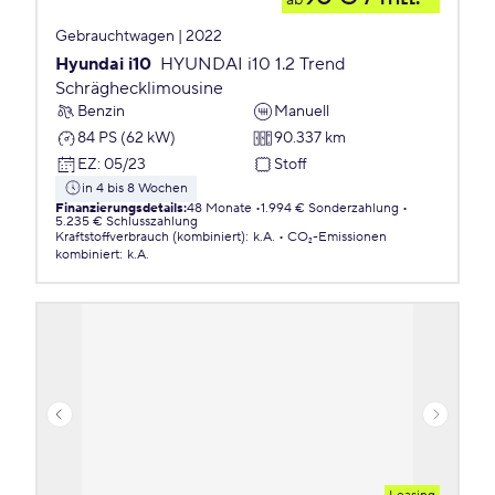
ab
Gebrauchtwagen | 2022
Hyundai i10
HYUNDAI i10 1.2 Trend
Schräghecklimousine
Benzin
Manuell
84 PS (62 kW)
90.337 km
EZ
:
05/23
Stoff
in 4 bis 8 Wochen
Finanzierungsdetails
:
48 Monate
1.994 € Sonderzahlung
5.235 € Schlusszahlung
Kraftstoffverbrauch (kombiniert)
:
k.A.
CO₂-Emissionen
kombiniert
:
k.A.