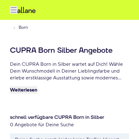
Born
CUPRA Born Silber Angebote
Dein CUPRA Born in Silber wartet auf Dich! Wähle
Dein Wunschmodell in Deiner Lieblingsfarbe und
erlebe erstklassige Ausstattung sowie modernes
Design. Profitiere von flexiblen Leasing- und
Weiterlesen
Finanzierungsoptionen und fahre Dein CUPRA Born
Silber schon ab - €/mtl.!
schnell verfügbare CUPRA Born in Silber
0 Angebote für Deine Suche