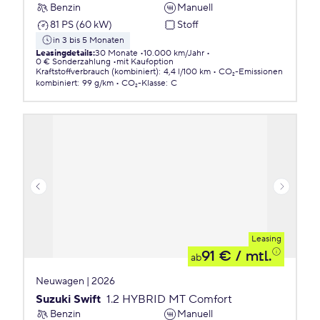
Benzin
Manuell
81 PS (60 kW)
Stoff
in 3 bis 5 Monaten
Leasingdetails
:
30 Monate
10.000 km/Jahr
0 € Sonderzahlung
mit Kaufoption
Kraftstoffverbrauch (kombiniert)
:
4,4 l/100 km
CO₂-Emissionen
kombiniert
:
99 g/km
CO₂-Klasse
:
C
Leasing
91 €
/ mtl.
ab
Neuwagen | 2026
Suzuki Swift
1.2 HYBRID MT Comfort
Benzin
Manuell