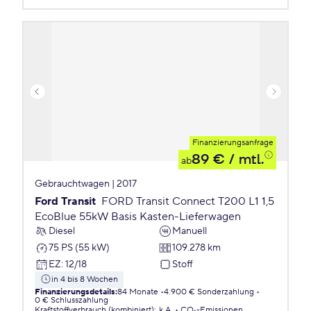
Finanzierungsanfrage
89 €
/ mtl.
ab
Gebrauchtwagen | 2017
Ford Transit
FORD Transit Connect T200 L1 1,5
EcoBlue 55kW Basis Kasten-Lieferwagen
Diesel
Manuell
75 PS (55 kW)
109.278 km
EZ
:
12/18
Stoff
in 4 bis 8 Wochen
Finanzierungsdetails
:
84 Monate
4.900 € Sonderzahlung
0 € Schlusszahlung
Kraftstoffverbrauch (kombiniert)
:
k.A.
CO₂-Emissionen