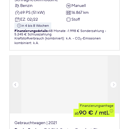
Benzin
Manuell
69 PS (51 kW)
16.867 km
EZ
:
02/22
Stoff
in 4 bis 8 Wochen
Finanzierungsdetails
:
48 Monate
1.998 € Sonderzahlung
5.245 € Schlusszahlung
Kraftstoffverbrauch (kombiniert)
:
k.A.
CO₂-Emissionen
kombiniert
:
k.A.
Finanzierungsanfrage
90 €
/ mtl.
ab
Gebrauchtwagen | 2021