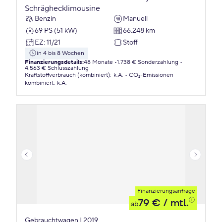
Schräghecklimousine
Benzin
Manuell
69 PS (51 kW)
66.248 km
EZ
:
11/21
Stoff
in 4 bis 8 Wochen
Finanzierungsdetails
:
48 Monate
1.738 € Sonderzahlung
4.563 € Schlusszahlung
Kraftstoffverbrauch (kombiniert)
:
k.A.
CO₂-Emissionen
kombiniert
:
k.A.
Finanzierungsanfrage
79 €
/ mtl.
ab
Gebrauchtwagen | 2019