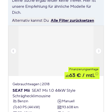
Deine Suche ergab leider keine Treffer. Hier ist
unsere Empfehlung für ähnliche Modelle für
Dich.
Alternativ kannst Du
Alle Filter zurücksetzen
Finanzierungsanfrage
63 €
/ mtl.
ab
Gebrauchtwagen | 2018
SEAT Mii
SEAT Mii 1.0 44kW Style
Schräghecklimousine
Benzin
Manuell
60 PS (44 kW)
93.608 km