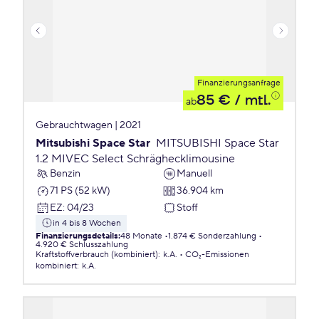
Finanzierungsanfrage
85 €
/ mtl.
ab
Gebrauchtwagen | 2021
Mitsubishi Space Star
MITSUBISHI Space Star
1.2 MIVEC Select Schräghecklimousine
Benzin
Manuell
71 PS (52 kW)
36.904 km
EZ
:
04/23
Stoff
in 4 bis 8 Wochen
Finanzierungsdetails
:
48 Monate
1.874 € Sonderzahlung
4.920 € Schlusszahlung
Kraftstoffverbrauch (kombiniert)
:
k.A.
CO₂-Emissionen
kombiniert
:
k.A.