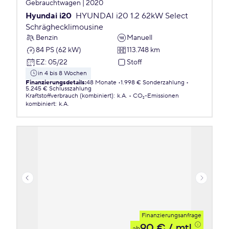
Gebrauchtwagen | 2020
Hyundai i20
HYUNDAI i20 1.2 62kW Select
Schräghecklimousine
Benzin
Manuell
84 PS (62 kW)
113.748 km
EZ
:
05/22
Stoff
in 4 bis 8 Wochen
Finanzierungsdetails
:
48 Monate
1.998 € Sonderzahlung
5.245 € Schlusszahlung
Kraftstoffverbrauch (kombiniert)
:
k.A.
CO₂-Emissionen
kombiniert
:
k.A.
Finanzierungsanfrage
90 €
/ mtl.