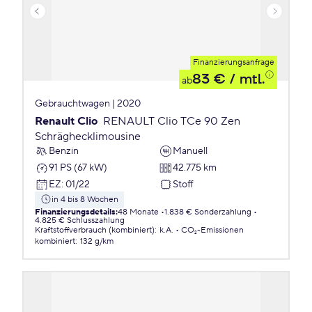
Finanzierungsanfrage
83 €
/ mtl.
ab
Gebrauchtwagen | 2020
Renault Clio
RENAULT Clio TCe 90 Zen
Schräghecklimousine
Benzin
Manuell
91 PS (67 kW)
42.775 km
EZ
:
01/22
Stoff
in 4 bis 8 Wochen
Finanzierungsdetails
:
48 Monate
1.838 € Sonderzahlung
4.825 € Schlusszahlung
Kraftstoffverbrauch (kombiniert)
:
k.A.
CO₂-Emissionen
kombiniert
:
132 g/km