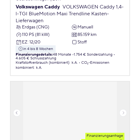
Volkswagen Caddy
VOLKSWAGEN Caddy 1,4-
l-TGI BlueMotion Maxi Trendline Kasten-
Lieferwagen
Erdgas (CNG)
Manuell
110 PS (81 kW)
85.159 km
EZ
:
12/20
Stoff
in 4 bis 8 Wochen
Finanzierungsdetails
:
48 Monate
1.754 € Sonderzahlung
4.605 € Schlusszahlung
Kraftstoffverbrauch (kombiniert)
:
k.A.
CO₂-Emissionen
kombiniert
:
k.A.
Finanzierungsanfrage