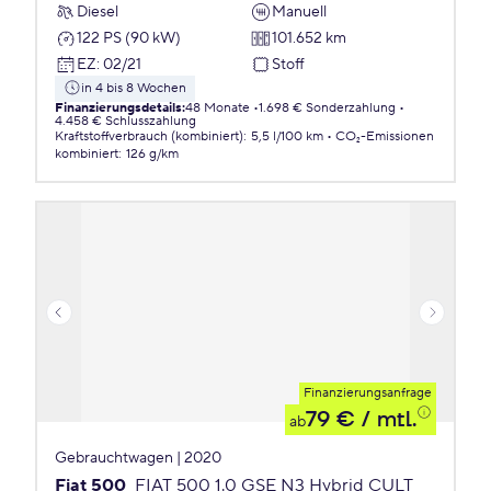
Diesel
Manuell
122 PS (90 kW)
101.652 km
EZ
:
02/21
Stoff
in 4 bis 8 Wochen
Finanzierungsdetails
:
48 Monate
1.698 € Sonderzahlung
4.458 € Schlusszahlung
Kraftstoffverbrauch (kombiniert)
:
5,5 l/100 km
CO₂-Emissionen
kombiniert
:
126 g/km
Finanzierungsanfrage
79 €
/ mtl.
ab
Gebrauchtwagen | 2020
Fiat 500
FIAT 500 1.0 GSE N3 Hybrid CULT