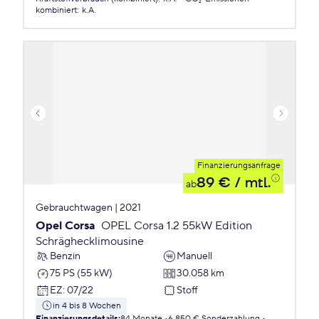
kombiniert
:
k.A.
Finanzierungsanfrage
89 €
/ mtl.
ab
Gebrauchtwagen | 2021
Opel Corsa
OPEL Corsa 1.2 55kW Edition
Schräghecklimousine
Benzin
Manuell
75 PS (55 kW)
30.058 km
EZ
:
07/22
Stoff
in 4 bis 8 Wochen
Finanzierungsdetails
:
84 Monate
6.850 € Sonderzahlung