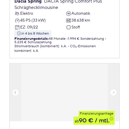
Dacia Spring
DACIA Spring Comfort Plus
Schräghecklimousine
Elektro
Automatik
45 PS (33 kW)
38.638 km
EZ
:
09/22
Stoff
in 4 bis 8 Wochen
Finanzierungsdetails
:
48 Monate
1.994 € Sonderzahlung
5.235 € Schlusszahlung
Stromverbrauch (kombiniert)
:
k.A.
CO₂-Emissionen
kombiniert
:
k.A.
Finanzierungsanfrage
90 €
/ mtl.
ab