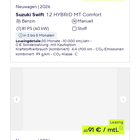
Neuwagen | 2026
Suzuki Swift
1.2 HYBRID MT Comfort
Benzin
Manuell
81 PS (60 kW)
Stoff
in 3 bis 5 Monaten
Leasingdetails
:
30 Monate
10.000 km/Jahr
0 € Sonderzahlung
mit Kaufoption
Kraftstoffverbrauch (kombiniert)
:
4,4 l/100 km
CO₂-Emissionen
kombiniert
:
99 g/km
CO₂-Klasse
:
C
Leasing
91 €
/ mtl.
ab