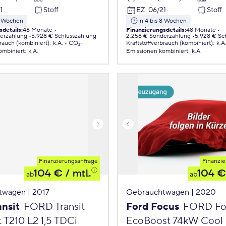
1
Stoff
EZ
:
06/21
Stoff
 8 Wochen
in 4 bis 8 Wochen
sdetails
:
48 Monate
Finanzierungsdetails
:
48 Monate
erzahlung
5.928 € Schlusszahlung
2.258 € Sonderzahlung
5.928 € Sc
brauch (kombiniert)
:
k.A.
CO₂-
Kraftstoffverbrauch (kombiniert)
:
k.A
ombiniert
:
k.A.
Emissionen
kombiniert
:
k.A.
Finanzierungsanfrage
Finanzie
104 €
/ mtl.
104 €
ab
ab
wagen | 2017
Gebrauchtwagen | 2020
ansit
FORD Transit
Ford Focus
FORD Foc
 T210 L2 1,5 TDCi
EcoBoost 74kW Cool