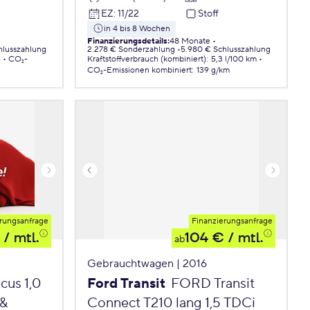
EZ
:
11/22
Stoff
in 4 bis 8 Wochen
Finanzierungsdetails
:
48 Monate
hlusszahlung
2.278 € Sonderzahlung
5.980 € Schlusszahlung
.
CO₂-
Kraftstoffverbrauch (kombiniert)
:
5,3 l/100 km
CO₂-Emissionen
kombiniert
:
139 g/km
rungsanfrage
Finanzierungsanfrage
/ mtl.
104 €
/ mtl.
ab
Gebrauchtwagen | 2016
us 1,0
Ford Transit
FORD Transit
 &
Connect T210 lang 1,5 TDCi