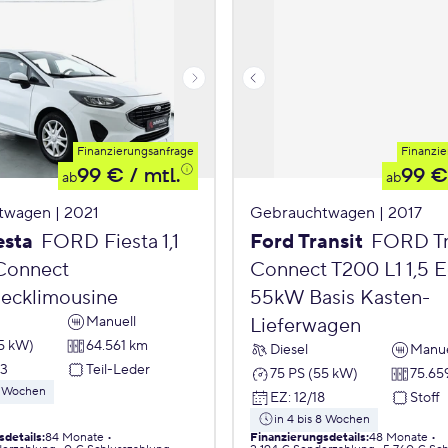
Finanzierungsanfrage
Finanzie
99 €
/ mtl.
99 €
ab
ab
twagen | 2021
Gebrauchtwagen | 2017
esta
FORD Fiesta 1,1
Ford Transit
FORD Tr
Connect
Connect T200 L1 1,5 
ecklimousine
55kW Basis Kasten-
Manuell
Lieferwagen
55 kW)
64.561 km
Diesel
Manue
23
Teil-Leder
75 PS (55 kW)
75.65
 8 Wochen
EZ
:
12/18
Stoff
in 4 bis 8 Wochen
sdetails
:
84 Monate
Finanzierungsdetails
:
48 Monate