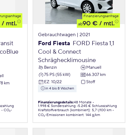
rungsanfrage
Finanzierungsanfrage
/ mtl.
90 €
/ mtl.
ab
Gebrauchtwagen | 2021
ansit
Ford Fiesta
FORD Fiesta 1,1
EcoBlue
Cool & Connect
Schräghecklimousine
Benzin
Manuell
75 PS (55 kW)
66.307 km
ll
EZ
:
10/22
Stoff
78 km
in 4 bis 8 Wochen
Finanzierungsdetails
:
48 Monate
szahlung
1.998 € Sonderzahlung
5.245 € Schlusszahlung
.
CO₂-
Kraftstoffverbrauch (kombiniert)
:
5,7 l/100 km
CO₂-Emissionen
kombiniert
:
144 g/km