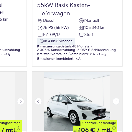
i
55kW Basis Kasten-
ll
Lieferwagen
6 km
Diesel
Manuell
75 PS (55 kW)
105.340 km
EZ
:
09/17
Stoff
in 4 bis 8 Wochen
Finanzierungsdetails
:
48 Monate
hlusszahlung
2.308 € Sonderzahlung
6.059 € Schlusszahlung
.
CO₂-
Kraftstoffverbrauch (kombiniert)
:
k.A.
CO₂-
Emissionen
kombiniert
:
k.A.
rungsanfrage
Finanzierungsanfrage
/ mtl.
106 €
/ mtl.
ab