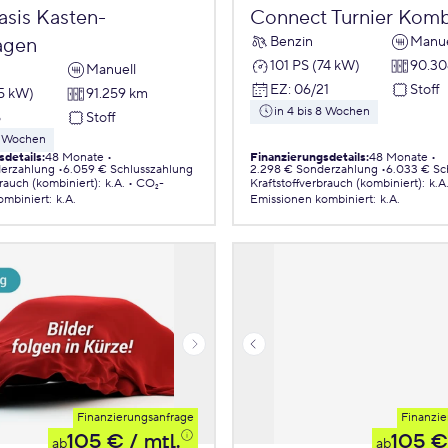
sis Kasten-
Connect Turnier Komb
Benzin
Manue
agen
101 PS (74 kW)
90.30
Manuell
EZ
:
06/21
Stoff
55 kW)
91.259 km
in 4 bis 8 Wochen
8
Stoff
 8 Wochen
sdetails
:
48 Monate
Finanzierungsdetails
:
48 Monate
erzahlung
6.059 € Schlusszahlung
2.298 € Sonderzahlung
6.033 € Sc
brauch (kombiniert)
:
k.A.
CO₂-
Kraftstoffverbrauch (kombiniert)
:
k.A
ombiniert
:
k.A.
Emissionen
kombiniert
:
k.A.
Finanzierungsanfrage
Finanzie
105 €
/ mtl.
105 €
ab
ab