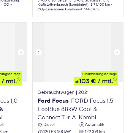
lusszahlung
5.700 € Sonderzahlung
0 € Schlusszahlung
.
CO₂-
Kraftstoffverbrauch (kombiniert)
:
5,7 l/100 km
CO₂-Emissionen
kombiniert
:
144 g/km
rungsanfrage
Finanzierungsanfrage
/ mtl.
103 €
/ mtl.
ab
Gebrauchtwagen | 2021
us 1,0
Ford Focus
FORD Focus 1,5
 &
EcoBlue 88kW Cool &
i
Connect Tur. A. Kombi
ll
Diesel
Automatik
3 km
120 PS (88 kW)
122.391 km