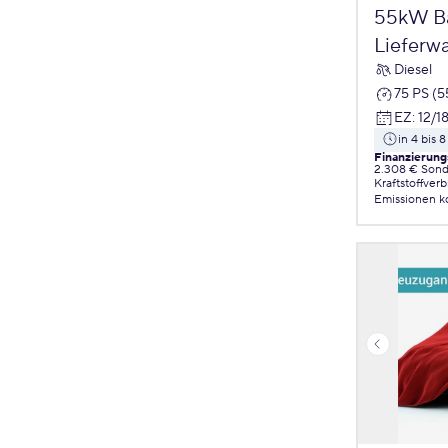
55kW Ba
Lieferw
Diesel
75 PS (
EZ
:
12/1
in 4 bis
Finanzierung
2.308 € Sond
Kraftstoffver
Emissionen
k