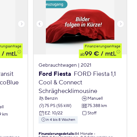
rungsanfrage
Finanzierungsanfrage
/ mtl.
99 €
/ mtl.
ab
Gebrauchtwagen | 2021
ansit
Ford Fiesta
FORD Fiesta 1,1
EcoBlue
Cool & Connect
Schräghecklimousine
Benzin
Manuell
75 PS (55 kW)
75.388 km
ll
EZ
:
10/22
Stoff
9 km
in 4 bis 8 Wochen
Finanzierungsdetails
:
84 Monate