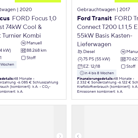
twagen | 2020
Gebrauchtwagen | 2017
cus
FORD Focus 1,0
Ford Transit
FORD Tr
t 74kW Cool &
Connect T200 L1 1,5 
 Turnier Kombi
55kW Basis Kasten-
Manuell
Lieferwagen
74 kW)
88.268 km
Diesel
Manue
1
Stoff
75 PS (55 kW)
70.62
 8 Wochen
EZ
:
12/18
Stoff
in 4 bis 8 Wochen
sdetails
:
48 Monate
Finanzierungsdetails
:
48 Monate
erzahlung
6.085 € Schlusszahlung
2.332 € Sonderzahlung
6.122 € Sc
brauch (kombiniert)
:
k.A.
CO₂-
Kraftstoffverbrauch (kombiniert)
:
k.A
ombiniert
:
k.A.
Emissionen
kombiniert
:
k.A.