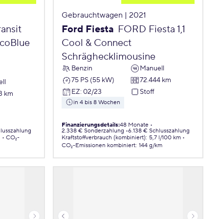
Gebrauchtwagen | 2021
ansit
Ford Fiesta
FORD Fiesta 1,1
EcoBlue
Cool & Connect
Schräghecklimousine
Benzin
Manuell
75 PS (55 kW)
72.444 km
ll
EZ
:
02/23
Stoff
3 km
in 4 bis 8 Wochen
Finanzierungsdetails
:
48 Monate
hlusszahlung
2.338 € Sonderzahlung
6.138 € Schlusszahlung
.
CO₂-
Kraftstoffverbrauch (kombiniert)
:
5,7 l/100 km
CO₂-Emissionen
kombiniert
:
144 g/km