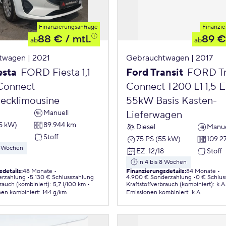
Finanzierungsanfrage
Finanzie
88 €
/ mtl.
89 €
ab
ab
twagen | 2021
Gebrauchtwagen | 2017
esta
FORD Fiesta 1,1
Ford Transit
FORD Tr
Connect
Connect T200 L1 1,5 
ecklimousine
55kW Basis Kasten-
Manuell
Lieferwagen
55 kW)
89.944 km
Diesel
Manue
2
Stoff
75 PS (55 kW)
109.2
 8 Wochen
EZ
:
12/18
Stoff
in 4 bis 8 Wochen
sdetails
:
48 Monate
Finanzierungsdetails
:
84 Monate
erzahlung
5.130 € Schlusszahlung
4.900 € Sonderzahlung
0 € Schlus
brauch (kombiniert)
:
5,7 l/100 km
Kraftstoffverbrauch (kombiniert)
:
k.A
nen
kombiniert
:
144 g/km
Emissionen
kombiniert
:
k.A.