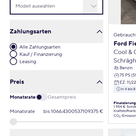
Zahlungsarten
Gebrauch
Ford Fi
Alle Zahlungsarten
Cool & 
Kauf / Finanzierung
Schrägh
Leasing
Benzin
75 PS (
Preis
EZ
:
11/2
in 4 bis
Monatsrate
Gesamtpreis
Finanzierung
1.954 € Sond
Monatsrate
bis
1066.4300537109375
€
Kraftstoffver
CO₂-Emissio