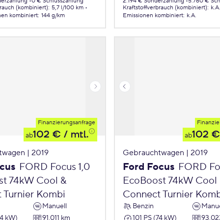
derzahlung
0 € Schlusszahlung
2.194 € Sonderzahlung
5.760 € Sch
brauch (kombiniert)
:
5,7 l/100 km
Kraftstoffverbrauch (kombiniert)
:
k.A
nen
kombiniert
:
144 g/km
Emissionen
kombiniert
:
k.A.
Finanzierungsanfrage
Finanzie
102 €
/ mtl.
102 €
ab
ab
twagen | 2019
Gebrauchtwagen | 2019
cus
FORD Focus 1,0
Ford Focus
FORD Foc
t 74kW Cool &
EcoBoost 74kW Cool
 Turnier Kombi
Connect Turnier Komb
Manuell
Benzin
Manue
74 kW)
91.011 km
101 PS (74 kW)
93.02