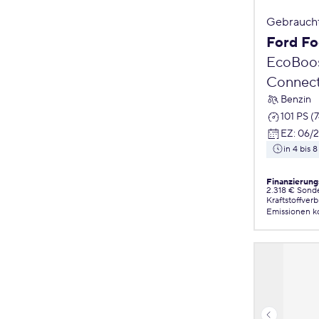
Gebrauch
Ford Fo
EcoBoos
Connect
Benzin
101 PS (
EZ
:
06/2
in 4 bis
Finanzierung
2.318 € Sond
Kraftstoffver
Emissionen
k