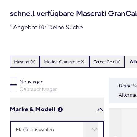
schnell verfügbare Maserati GranCab
1 Angebot für Deine Suche
All
Maserati
Modell: Grancabrio
Farbe: Gold
Neuwagen
Deine S
Gebrauchtwagen
Alterna
Marke & Modell
2