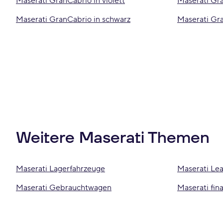
Maserati GranCabrio in violett
Maserati Gra
Maserati GranCabrio in schwarz
Maserati Gra
Weitere Maserati Themen
Maserati Lagerfahrzeuge
Maserati Lea
Maserati Gebrauchtwagen
Maserati fin