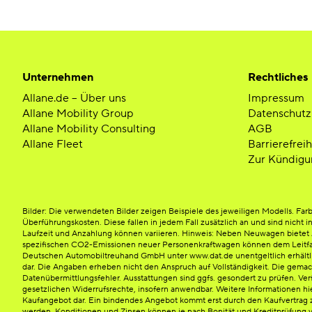
Unternehmen
Rechtliches
Allane.de – Über uns
Impressum
Allane Mobility Group
Datenschutz
Allane Mobility Consulting
AGB
Allane Fleet
Barrierefrei
Zur Kündigu
Bilder: Die verwendeten Bilder zeigen Beispiele des jeweiligen Modells. F
Überführungskosten. Diese fallen in jedem Fall zusätzlich an und sind nicht i
Laufzeit und Anzahlung können variieren. Hinweis: Neben Neuwagen bietet Al
spezifischen CO2-Emissionen neuer Personenkraftwagen können dem Leitfad
Deutschen Automobiltreuhand GmbH unter www.dat.de unentgeltlich erhältlich 
dar. Die Angaben erheben nicht den Anspruch auf Vollständigkeit. Die gema
Datenübermittlungsfehler. Ausstattungen sind ggfs. gesondert zu prüfen. Verf
gesetzlichen Widerrufsrechte, insofern anwendbar. Weitere Informationen hi
Kaufangebot dar. Ein bindendes Angebot kommt erst durch den Kaufvertrag z
werden. Konditionen und Zinsen können je nach Bonität und Kreditprüfung v