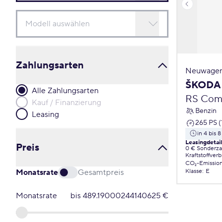
Zahlungsarten
Neuwagen
ŠKODA 
Alle Zahlungsarten
RS Com
Kauf / Finanzierung
Benzin
Leasing
265 PS (
in 4 bis
Leasingdetai
Preis
0 € Sonderz
Kraftstoffver
CO₂-Emissio
Monatsrate
Gesamtpreis
Klasse
:
E
Monatsrate
bis
489.19000244140625
€