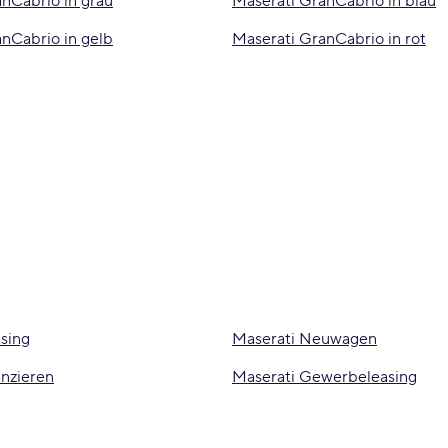
nCabrio in grau
Maserati GranCabrio in blau
nCabrio in gelb
Maserati GranCabrio in rot
sing
Maserati Neuwagen
anzieren
Maserati Gewerbeleasing