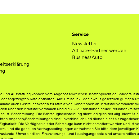
Service
Newsletter
Affiliate-Partner werden
BusinessAuto
heitserklärung
ng
arbe und Ausstattung können vom Angebot abweichen. Kostenpflichtige Sonderausst
n der angezeigten Rate enthalten. Alle Preise inkl. der jeweils gesetzlich gültigen
lane auch Gebrauchtwagen zu attraktiven Konditionen an. Kraftstoffverbrauch: Weit
en über den Kraftstoffverbrauch und die CO2-Emissionen neuer Personenkraftwag
ist. Beschreibung: Die Fahrzeugbeschreibung dient lediglich der allg. Identifizie
chten Angaben/Beschreibungen sind unverbindlich und dienen nicht als zugesichert
ügbarkeit: Die Verfügbarkeit der Fahrzeuge kann nicht garantiert werden und ist vo
erzu und die genauen Vertragsbedingungen entnehmen Sie bitte dem jeweiligen Kau
ustande. Unverbindlich: Finanzierungs- und Leasingangebote sind unverbindlich un
ariieren.