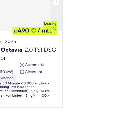
Leasing
490 €
/ mtl.
ab
 | 2025
Octavia
2.0 TSI DSG
bi
Automatik
110 kW)
Alcantara
 8 Wochen
ls
:
30 Monate
10.000 km/Jahr
ahlung
mit Kaufoption
brauch (kombiniert)
:
6,8 l/100 km
nen
kombiniert
:
154 g/km
CO₂-