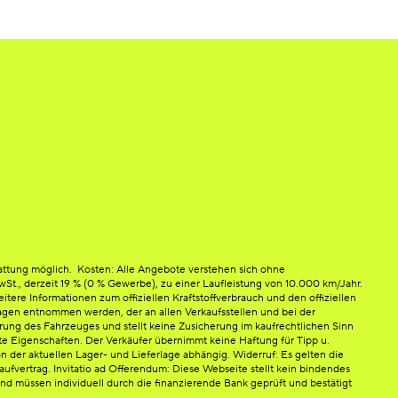
attung möglich. Kosten: Alle Angebote verstehen sich ohne
 MwSt., derzeit 19 % (0 % Gewerbe), zu einer Laufleistung von 10.000 km/Jahr.
ere Informationen zum offiziellen Kraftstoffverbrauch und den offiziellen
en entnommen werden, der an allen Verkaufsstellen und bei der
rung des Fahrzeuges und stellt keine Zusicherung im kaufrechtlichen Sinn
e Eigenschaften. Der Verkäufer übernimmt keine Haftung für Tipp u.
n der aktuellen Lager- und Lieferlage abhängig. Widerruf: Es gelten die
fvertrag. Invitatio ad Offerendum: Diese Webseite stellt kein bindendes
d müssen individuell durch die finanzierende Bank geprüft und bestätigt