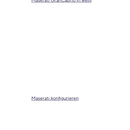
Maserati GranCabrio in weiß
Maserati konfigurieren