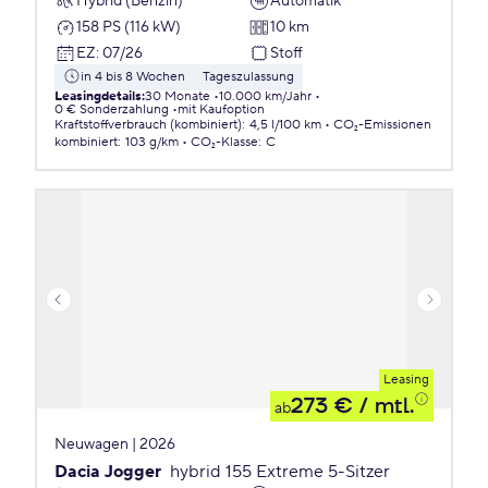
Hybrid (Benzin)
Automatik
158 PS (116 kW)
10 km
EZ
:
07/26
Stoff
in 4 bis 8 Wochen
Tageszulassung
Leasingdetails
:
30 Monate
10.000 km/Jahr
0 € Sonderzahlung
mit Kaufoption
Kraftstoffverbrauch (kombiniert)
:
4,5 l/100 km
CO₂-Emissionen
kombiniert
:
103 g/km
CO₂-Klasse
:
C
Leasing
273 €
/ mtl.
ab
Neuwagen | 2026
Dacia Jogger
hybrid 155 Extreme 5-Sitzer