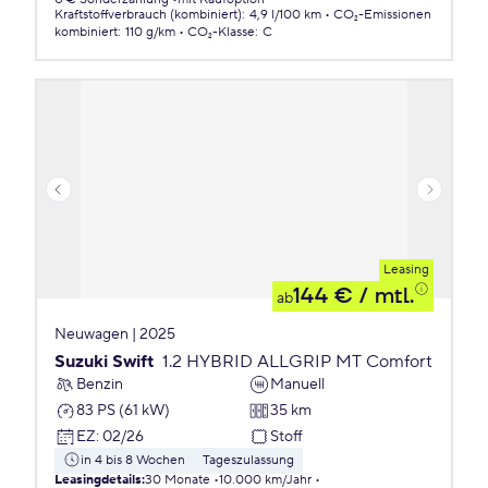
Kraftstoffverbrauch (kombiniert)
:
4,9 l/100 km
CO₂-Emissionen
kombiniert
:
110 g/km
CO₂-Klasse
:
C
Leasing
144 €
/ mtl.
ab
Neuwagen | 2025
Suzuki Swift
1.2 HYBRID ALLGRIP MT Comfort
Benzin
Manuell
83 PS (61 kW)
35 km
EZ
:
02/26
Stoff
in 4 bis 8 Wochen
Tageszulassung
Leasingdetails
:
30 Monate
10.000 km/Jahr