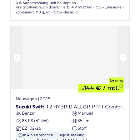
0 € Sonderzahlung
mit Kaufoption
Kraftstoffverbrauch (kombiniert)
:
4,9 l/100 km
CO₂-Emissionen
kombiniert
:
110 g/km
CO₂-Klasse
:
C
Leasing
144 €
/ mtl.
ab
Neuwagen | 2025
Suzuki Swift
1.2 HYBRID ALLGRIP MT Comfort
Benzin
Manuell
83 PS (61 kW)
35 km
EZ
:
02/26
Stoff
in 4 bis 8 Wochen
Tageszulassung