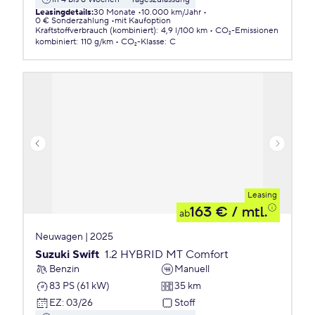
Leasingdetails
:
30 Monate
10.000 km/Jahr
0 € Sonderzahlung
mit Kaufoption
Kraftstoffverbrauch (kombiniert)
:
4,9 l/100 km
CO₂-Emissionen
kombiniert
:
110 g/km
CO₂-Klasse
:
C
Leasing
163 €
/ mtl.
ab
Neuwagen | 2025
Suzuki Swift
1.2 HYBRID MT Comfort
Benzin
Manuell
83 PS (61 kW)
35 km
EZ
:
03/26
Stoff