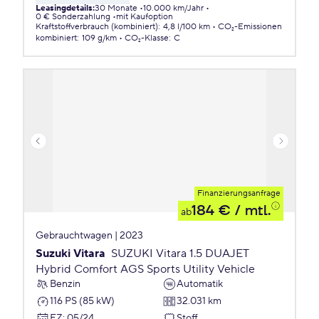
Leasingdetails
:
30 Monate
10.000 km/Jahr
0 € Sonderzahlung
mit Kaufoption
Kraftstoffverbrauch (kombiniert)
:
4,8 l/100 km
CO₂-Emissionen
kombiniert
:
109 g/km
CO₂-Klasse
:
C
Finanzierungsanfrage
184 €
/ mtl.
ab
Gebrauchtwagen | 2023
Suzuki Vitara
SUZUKI Vitara 1.5 DUAJET
Hybrid Comfort AGS Sports Utility Vehicle
Benzin
Automatik
116 PS (85 kW)
32.031 km
EZ
:
05/24
Stoff