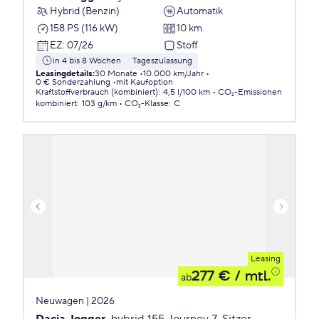
Hybrid (Benzin)
Automatik
158 PS (116 kW)
10 km
EZ
:
07/26
Stoff
in 4 bis 8 Wochen
Tageszulassung
Leasingdetails
:
30 Monate
10.000 km/Jahr
0 € Sonderzahlung
mit Kaufoption
Kraftstoffverbrauch (kombiniert)
:
4,5 l/100 km
CO₂-Emissionen
kombiniert
:
103 g/km
CO₂-Klasse
:
C
Leasing
277 €
/ mtl.
ab
Neuwagen | 2026