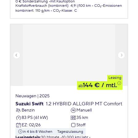
0 € Sonderzahlung
mit Kaufoption
Kraftstoffverbrauch (kombiniert)
:
4,9 l/100 km
CO₂-Emissionen
kombiniert
:
110 g/km
CO₂-Klasse
:
C
Leasing
144 €
/ mtl.
ab
Neuwagen | 2025
Suzuki Swift
1.2 HYBRID ALLGRIP MT Comfort
Benzin
Manuell
83 PS (61 kW)
35 km
EZ
:
02/26
Stoff
in 4 bis 8 Wochen
Tageszulassung
Leasingdetails
:
30 Monate
10.000 km/Jahr