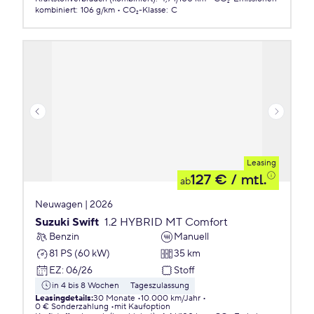
kombiniert
:
106 g/km
CO₂-Klasse
:
C
Leasing
127 €
/ mtl.
ab
Neuwagen | 2026
Suzuki Swift
1.2 HYBRID MT Comfort
Benzin
Manuell
81 PS (60 kW)
35 km
EZ
:
06/26
Stoff
in 4 bis 8 Wochen
Tageszulassung
Leasingdetails
:
30 Monate
10.000 km/Jahr
0 € Sonderzahlung
mit Kaufoption