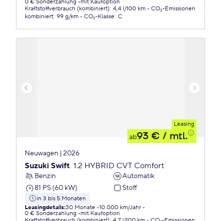
0 € Sonderzahlung
mit Kaufoption
Kraftstoffverbrauch (kombiniert)
:
4,4 l/100 km
CO₂-Emissionen
kombiniert
:
99 g/km
CO₂-Klasse
:
C
Leasing
93 €
/ mtl.
ab
Neuwagen | 2026
Suzuki Swift
1.2 HYBRID CVT Comfort
Benzin
Automatik
81 PS (60 kW)
Stoff
in 3 bis 5 Monaten
Leasingdetails
:
30 Monate
10.000 km/Jahr
0 € Sonderzahlung
mit Kaufoption
Kraftstoffverbrauch (kombiniert)
:
4,7 l/100 km
CO₂-Emissionen