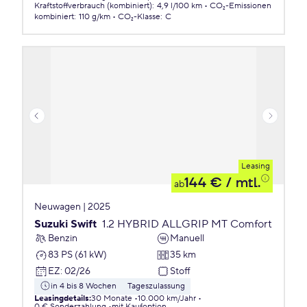
Kraftstoffverbrauch (kombiniert)
:
4,9 l/100 km
CO₂-Emissionen
kombiniert
:
110 g/km
CO₂-Klasse
:
C
Leasing
144 €
/ mtl.
ab
Neuwagen | 2025
Suzuki Swift
1.2 HYBRID ALLGRIP MT Comfort
Benzin
Manuell
83 PS (61 kW)
35 km
EZ
:
02/26
Stoff
in 4 bis 8 Wochen
Tageszulassung
Leasingdetails
:
30 Monate
10.000 km/Jahr
0 € Sonderzahlung
mit Kaufoption