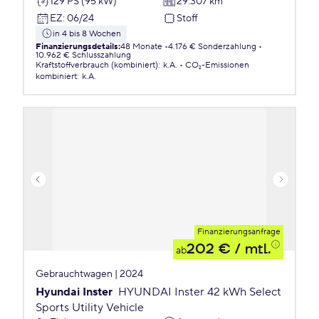
129 PS (95 kW)
29.307 km
EZ
:
06/24
Stoff
in 4 bis 8 Wochen
Finanzierungsdetails
:
48 Monate
4.176 € Sonderzahlung
10.962 € Schlusszahlung
Kraftstoffverbrauch (kombiniert)
:
k.A.
CO₂-Emissionen
kombiniert
:
k.A.
Finanzierungsanfrage
202 €
/ mtl.
ab
Gebrauchtwagen | 2024
Hyundai Inster
HYUNDAI Inster 42 kWh Select
Sports Utility Vehicle