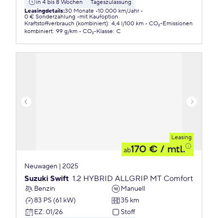
in 4 bis 8 Wochen
Tageszulassung
Leasingdetails
:
30 Monate
10.000 km/Jahr
0 € Sonderzahlung
mit Kaufoption
Kraftstoffverbrauch (kombiniert)
:
4,4 l/100 km
CO₂-Emissionen
kombiniert
:
99 g/km
CO₂-Klasse
:
C
Leasing
170 €
/ mtl.
ab
Neuwagen | 2025
Suzuki Swift
1.2 HYBRID ALLGRIP MT Comfort
Benzin
Manuell
83 PS (61 kW)
35 km
EZ
:
01/26
Stoff