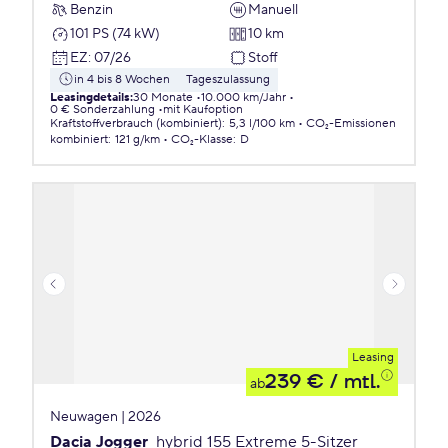
Benzin
Manuell
101 PS (74 kW)
10 km
EZ
:
07/26
Stoff
in 4 bis 8 Wochen
Tageszulassung
Leasingdetails
:
30 Monate
10.000 km/Jahr
0 € Sonderzahlung
mit Kaufoption
Kraftstoffverbrauch (kombiniert)
:
5,3 l/100 km
CO₂-Emissionen
kombiniert
:
121 g/km
CO₂-Klasse
:
D
Leasing
239 €
/ mtl.
ab
Neuwagen | 2026
Dacia Jogger
hybrid 155 Extreme 5-Sitzer