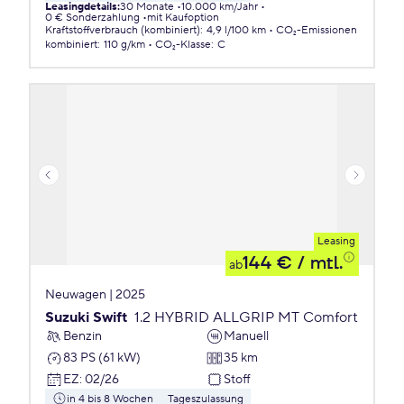
Leasingdetails
:
30 Monate
10.000 km/Jahr
0 € Sonderzahlung
mit Kaufoption
Kraftstoffverbrauch (kombiniert)
:
4,9 l/100 km
CO₂-Emissionen
kombiniert
:
110 g/km
CO₂-Klasse
:
C
Leasing
144 €
/ mtl.
ab
Neuwagen | 2025
Suzuki Swift
1.2 HYBRID ALLGRIP MT Comfort
Benzin
Manuell
83 PS (61 kW)
35 km
EZ
:
02/26
Stoff
in 4 bis 8 Wochen
Tageszulassung