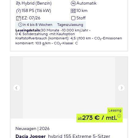
Hybrid (Benzin)
Automatik
158 PS (116 kW)
10 km
EZ
:
07/26
Stoff
in 4 bis 8 Wochen
Tageszulassung
Leasingdetails
:
30 Monate
10.000 km/Jahr
0 € Sonderzahlung
mit Kaufoption
Kraftstoffverbrauch (kombiniert)
:
4,5 l/100 km
CO₂-Emissionen
kombiniert
:
103 g/km
CO₂-Klasse
:
C
Leasing
273 €
/ mtl.
ab
Neuwagen | 2026
Dacia Jogger
hybrid 155 Extreme 5-Sitzer