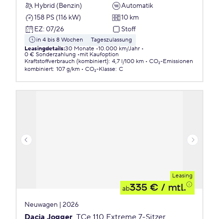
Hybrid (Benzin)
Automatik
158 PS (116 kW)
10 km
EZ
:
07/26
Stoff
in 4 bis 8 Wochen
Tageszulassung
Leasingdetails
:
30 Monate
10.000 km/Jahr
0 € Sonderzahlung
mit Kaufoption
Kraftstoffverbrauch (kombiniert)
:
4,7 l/100 km
CO₂-Emissionen
kombiniert
:
107 g/km
CO₂-Klasse
:
C
Leasing
335 €
/ mtl.
ab
Neuwagen | 2026
Dacia Jogger
TCe 110 Extreme 7-Sitzer