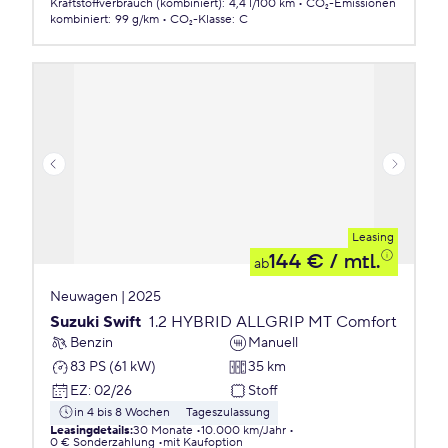
Kraftstoffverbrauch (kombiniert)
:
4,4 l/100 km
CO₂-Emissionen
kombiniert
:
99 g/km
CO₂-Klasse
:
C
Leasing
144 €
/ mtl.
ab
Neuwagen | 2025
Suzuki Swift
1.2 HYBRID ALLGRIP MT Comfort
Benzin
Manuell
83 PS (61 kW)
35 km
EZ
:
02/26
Stoff
in 4 bis 8 Wochen
Tageszulassung
Leasingdetails
:
30 Monate
10.000 km/Jahr
0 € Sonderzahlung
mit Kaufoption