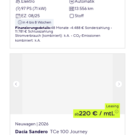
Elektro
Automatik
97 PS (71 kW)
13.556 km
EZ
:
08/25
Stoff
in 4 bis 8 Wochen
Finanzierungsdetails
:
48 Monate
4.488 € Sonderzahlung
11.781 € Schlusszahlung
Stromverbrauch (kombiniert)
:
k.A.
CO₂-Emissionen
kombiniert
:
k.A.
Leasing
220 €
/ mtl.
ab
Neuwagen | 2026
Dacia Sandero
TCe 100 Journey