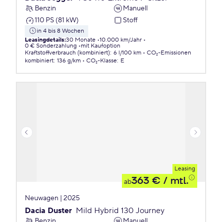
Benzin
Manuell
110 PS (81 kW)
Stoff
in 4 bis 8 Wochen
Leasingdetails
:
30 Monate
10.000 km/Jahr
0 € Sonderzahlung
mit Kaufoption
Kraftstoffverbrauch (kombiniert)
:
6 l/100 km
CO₂-Emissionen
kombiniert
:
136 g/km
CO₂-Klasse
:
E
Leasing
363 €
/ mtl.
ab
Neuwagen | 2025
Dacia Duster
Mild Hybrid 130 Journey
Benzin
Manuell