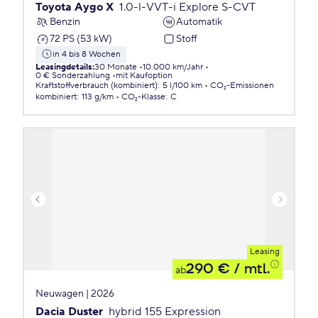
Toyota Aygo X
1.0-l-VVT-i Explore S-CVT
Benzin
Automatik
72 PS (53 kW)
Stoff
in 4 bis 8 Wochen
Leasingdetails
:
30 Monate
10.000 km/Jahr
0 € Sonderzahlung
mit Kaufoption
Kraftstoffverbrauch (kombiniert)
:
5 l/100 km
CO₂-Emissionen
kombiniert
:
113 g/km
CO₂-Klasse
:
C
Leasing
290 €
/ mtl.
ab
Neuwagen | 2026
Dacia Duster
hybrid 155 Expression