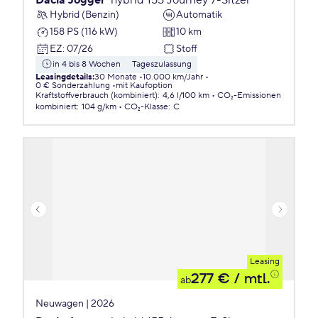
Dacia Jogger
hybrid 155 Journey 7-Sitzer
Hybrid (Benzin)
Automatik
158 PS (116 kW)
10 km
EZ
:
07/26
Stoff
in 4 bis 8 Wochen
Tageszulassung
Leasingdetails
:
30 Monate
10.000 km/Jahr
0 € Sonderzahlung
mit Kaufoption
Kraftstoffverbrauch (kombiniert)
:
4,6 l/100 km
CO₂-Emissionen
kombiniert
:
104 g/km
CO₂-Klasse
:
C
Leasing
277 €
/ mtl.
ab
Neuwagen | 2026