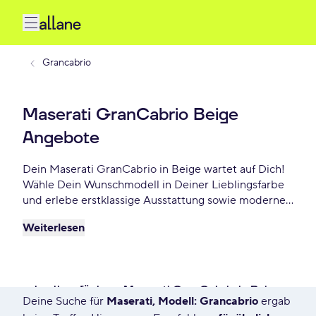
Grancabrio
Maserati GranCabrio Beige
Angebote
Dein Maserati GranCabrio in Beige wartet auf Dich!
Wähle Dein Wunschmodell in Deiner Lieblingsfarbe
und erlebe erstklassige Ausstattung sowie modernes
Design. Profitiere von flexiblen Leasing- und
Weiterlesen
Finanzierungsoptionen und fahre Dein Maserati
GranCabrio Beige schon ab - €/mtl.!
schnell verfügbare Maserati GranCabrio in Beige
Deine Suche für
Maserati, Modell: Grancabrio
ergab
65 Angebote für Deine Suche