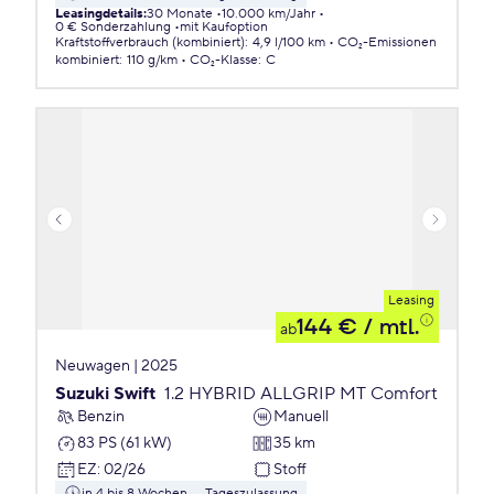
Leasingdetails
:
30 Monate
10.000 km/Jahr
0 € Sonderzahlung
mit Kaufoption
Kraftstoffverbrauch (kombiniert)
:
4,9 l/100 km
CO₂-Emissionen
kombiniert
:
110 g/km
CO₂-Klasse
:
C
Leasing
144 €
/ mtl.
ab
Neuwagen | 2025
Suzuki Swift
1.2 HYBRID ALLGRIP MT Comfort
Benzin
Manuell
83 PS (61 kW)
35 km
EZ
:
02/26
Stoff
in 4 bis 8 Wochen
Tageszulassung