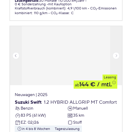
Leasingdetails
:
30 Monate
10.000 km/Jahr
0 € Sonderzahlung
mit Kaufoption
Kraftstoffverbrauch (kombiniert)
:
4,9 l/100 km
CO₂-Emissionen
kombiniert
:
110 g/km
CO₂-Klasse
:
C
Leasing
144 €
/ mtl.
ab
Neuwagen | 2025
Suzuki Swift
1.2 HYBRID ALLGRIP MT Comfort
Benzin
Manuell
83 PS (61 kW)
35 km
EZ
:
02/26
Stoff
in 4 bis 8 Wochen
Tageszulassung