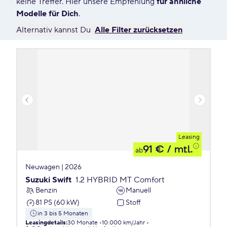
keine Treffer. Hier unsere Empfehlung
für ähnliche
Modelle für Dich
.
Alternativ kannst Du
Alle Filter zurücksetzen
Leasing
91 €
/ mtl.
ab
Neuwagen | 2026
Suzuki Swift
1.2 HYBRID MT Comfort
Benzin
Manuell
81 PS (60 kW)
Stoff
in 3 bis 5 Monaten
Leasingdetails
:
30 Monate
10.000 km/Jahr