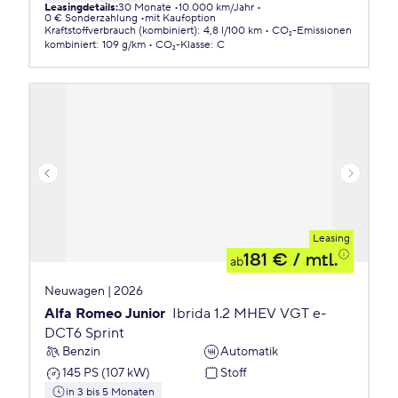
Leasingdetails
:
30 Monate
10.000 km/Jahr
0 € Sonderzahlung
mit Kaufoption
Kraftstoffverbrauch (kombiniert)
:
4,8 l/100 km
CO₂-Emissionen
kombiniert
:
109 g/km
CO₂-Klasse
:
C
Leasing
181 €
/ mtl.
ab
Neuwagen | 2026
Alfa Romeo Junior
Ibrida 1.2 MHEV VGT e-
DCT6 Sprint
Benzin
Automatik
145 PS (107 kW)
Stoff
in 3 bis 5 Monaten