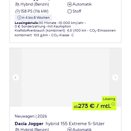
Hybrid (Benzin)
Automatik
158 PS (116 kW)
Stoff
in 4 bis 8 Wochen
Leasingdetails
:
30 Monate
10.000 km/Jahr
0 € Sonderzahlung
mit Kaufoption
Kraftstoffverbrauch (kombiniert)
:
4,5 l/100 km
CO₂-Emissionen
kombiniert
:
103 g/km
CO₂-Klasse
:
C
Leasing
273 €
/ mtl.
ab
Neuwagen | 2026
Dacia Jogger
hybrid 155 Extreme 5-Sitzer
Hybrid (Benzin)
Automatik