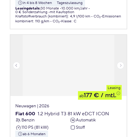
in 4 bis 8 Wochen
Tageszulassung
Leasingdetails
:
30 Monate
10.000 km/Jahr
0 € Sonderzahlung
mit Kaufoption
Kraftstoffverbrauch (kombiniert)
:
4,9 l/100 km
CO₂-Emissionen
kombiniert
:
110 g/km
CO₂-Klasse
:
C
Leasing
177 €
/ mtl.
ab
Neuwagen | 2026
Fiat 600
1.2 Hybrid T3 81 kW eDCT ICON
Benzin
Automatik
110 PS (81 kW)
Stoff
ab 6 Monaten