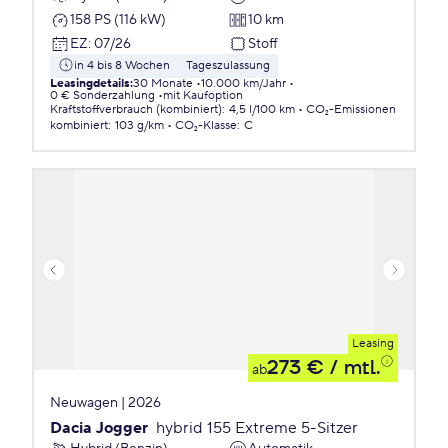
158 PS (116 kW)
10 km
EZ
:
07/26
Stoff
in 4 bis 8 Wochen
Tageszulassung
Leasingdetails
:
30 Monate
10.000 km/Jahr
0 € Sonderzahlung
mit Kaufoption
Kraftstoffverbrauch (kombiniert)
:
4,5 l/100 km
CO₂-Emissionen
kombiniert
:
103 g/km
CO₂-Klasse
:
C
Leasing
273 €
/ mtl.
ab
Neuwagen | 2026
Dacia Jogger
hybrid 155 Extreme 5-Sitzer