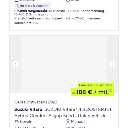
in 4 bis 8 Wochen
Finanzierungsdetails
:
48 Monate
4.078 € Sonderzahlung
10.705 € Schlusszahlung
Kraftstoffverbrauch (kombiniert)
:
k.A.
CO₂-Emissionen
kombiniert
:
k.A.
Finanzierungsanfrage
188 €
/ mtl.
ab
Gebrauchtwagen | 2023
Suzuki Vitara
SUZUKI Vitara 1.4 BOOSTERJET
Hybrid Comfort Allgrip Sports Utility Vehicle
Benzin
Manuell