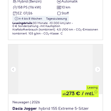
Hybrid (Benzin)
Automatik
158 PS (116 kW)
10 km
EZ
:
07/26
Stoff
in 4 bis 8 Wochen
Tageszulassung
Leasingdetails
:
30 Monate
10.000 km/Jahr
0 € Sonderzahlung
mit Kaufoption
Kraftstoffverbrauch (kombiniert)
:
4,5 l/100 km
CO₂-Emissionen
kombiniert
:
103 g/km
CO₂-Klasse
:
C
Leasing
273 €
/ mtl.
ab
Neuwagen | 2026
Dacia Jogger
hybrid 155 Extreme 5-Sitzer