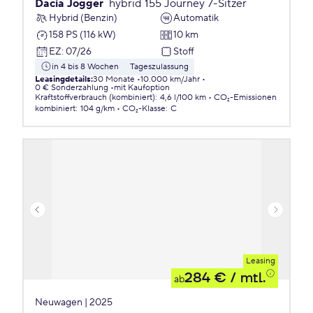
Dacia Jogger
hybrid 155 Journey 7-Sitzer
Hybrid (Benzin)
Automatik
158 PS (116 kW)
10 km
EZ
:
07/26
Stoff
in 4 bis 8 Wochen
Tageszulassung
Leasingdetails
:
30 Monate
10.000 km/Jahr
0 € Sonderzahlung
mit Kaufoption
Kraftstoffverbrauch (kombiniert)
:
4,6 l/100 km
CO₂-Emissionen
kombiniert
:
104 g/km
CO₂-Klasse
:
C
Leasing
284 €
/ mtl.
ab
Neuwagen | 2025