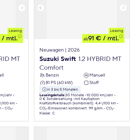
Leasing
Leasing
/ mtl.
91 €
/ mtl.
ab
Neuwagen | 2026
BRID MT
Suzuki Swift
1.2 HYBRID MT
Comfort
ll
Benzin
Manuell
81 PS (60 kW)
Stoff
in 3 bis 5 Monaten
km/Jahr
Leasingdetails
:
30 Monate
10.000 km/Jahr
0 € Sonderzahlung
mit Kaufoption
 l/100 km
Kraftstoffverbrauch (kombiniert)
:
4,4 l/100 km
m
CO₂-
CO₂-Emissionen
kombiniert
:
99 g/km
CO₂-
Klasse
:
C