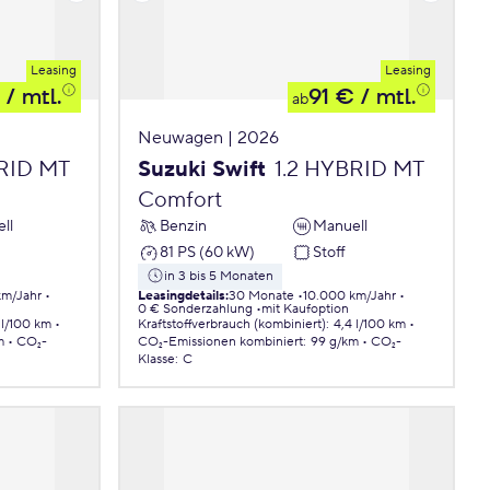
Leasing
Leasing
/ mtl.
91 €
/ mtl.
ab
Neuwagen | 2026
BRID MT
Suzuki Swift
1.2 HYBRID MT
Comfort
ll
Benzin
Manuell
81 PS (60 kW)
Stoff
in 3 bis 5 Monaten
km/Jahr
Leasingdetails
:
30 Monate
10.000 km/Jahr
0 € Sonderzahlung
mit Kaufoption
 l/100 km
Kraftstoffverbrauch (kombiniert)
:
4,4 l/100 km
m
CO₂-
CO₂-Emissionen
kombiniert
:
99 g/km
CO₂-
Klasse
:
C