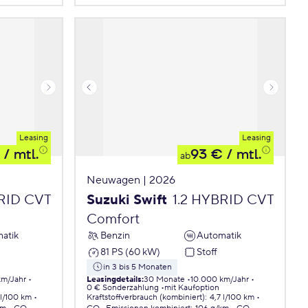
Leasing
Leasing
/ mtl.
93 €
/ mtl.
ab
Neuwagen | 2026
BRID CVT
Suzuki Swift
1.2 HYBRID CVT
Comfort
atik
Benzin
Automatik
81 PS (60 kW)
Stoff
in 3 bis 5 Monaten
km/Jahr
Leasingdetails
:
30 Monate
10.000 km/Jahr
0 € Sonderzahlung
mit Kaufoption
 l/100 km
Kraftstoffverbrauch (kombiniert)
:
4,7 l/100 km