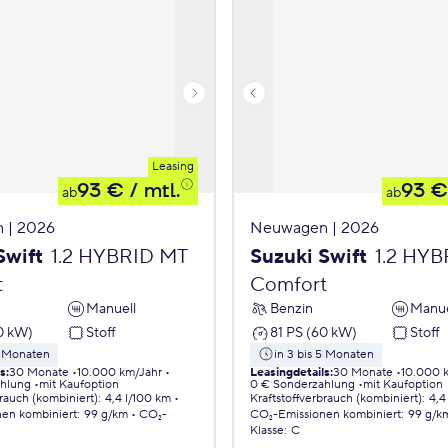
Leasing
93 €
/ mtl.
93 €
ab
ab
 | 2026
Neuwagen | 2026
Swift
1.2 HYBRID MT
Suzuki Swift
1.2 HY
t
Comfort
Manuell
Benzin
Manue
0 kW)
Stoff
81 PS (60 kW)
Stoff
5 Monaten
in 3 bis 5 Monaten
ls
:
30 Monate
10.000 km/Jahr
Leasingdetails
:
30 Monate
10.000 
ahlung
mit Kaufoption
0 € Sonderzahlung
mit Kaufoption
brauch (kombiniert)
:
4,4 l/100 km
Kraftstoffverbrauch (kombiniert)
:
4,4
nen
kombiniert
:
99 g/km
CO₂-
CO₂-Emissionen
kombiniert
:
99 g/k
Klasse
:
C