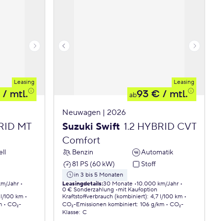
Leasing
Leasing
/ mtl.
93 €
/ mtl.
ab
Neuwagen | 2026
BRID MT
Suzuki Swift
1.2 HYBRID CVT
Comfort
ll
Benzin
Automatik
81 PS (60 kW)
Stoff
in 3 bis 5 Monaten
km/Jahr
Leasingdetails
:
30 Monate
10.000 km/Jahr
0 € Sonderzahlung
mit Kaufoption
 l/100 km
Kraftstoffverbrauch (kombiniert)
:
4,7 l/100 km
m
CO₂-
CO₂-Emissionen
kombiniert
:
106 g/km
CO₂-
Klasse
:
C