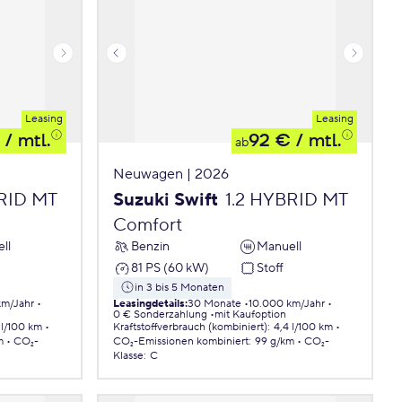
Leasing
Leasing
/ mtl.
92 €
/ mtl.
ab
Neuwagen | 2026
BRID MT
Suzuki Swift
1.2 HYBRID MT
Comfort
ll
Benzin
Manuell
81 PS (60 kW)
Stoff
in 3 bis 5 Monaten
km/Jahr
Leasingdetails
:
30 Monate
10.000 km/Jahr
0 € Sonderzahlung
mit Kaufoption
 l/100 km
Kraftstoffverbrauch (kombiniert)
:
4,4 l/100 km
m
CO₂-
CO₂-Emissionen
kombiniert
:
99 g/km
CO₂-
Klasse
:
C