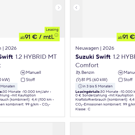
Leasing
91 €
/ mtl.
91 €
ab
ab
 | 2026
Neuwagen | 2026
Swift
1.2 HYBRID MT
Suzuki Swift
1.2 HY
t
Comfort
Manuell
Benzin
Manue
0 kW)
Stoff
81 PS (60 kW)
Stoff
5 Monaten
in 3 bis 5 Monaten
ls
:
30 Monate
10.000 km/Jahr
Leasingdetails
:
30 Monate
10.000 
ahlung
mit Kaufoption
0 € Sonderzahlung
mit Kaufoption
brauch (kombiniert)
:
4,4 l/100 km
Kraftstoffverbrauch (kombiniert)
:
4,4
nen
kombiniert
:
99 g/km
CO₂-
CO₂-Emissionen
kombiniert
:
99 g/k
Klasse
:
C