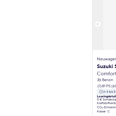
Neuwagen
Suzuki 
Comfor
Benzin
81 PS (6
in 3 bis 
Leasingdetai
0 € Sonderz
Kraftstoffver
CO₂-Emissio
Klasse
:
C