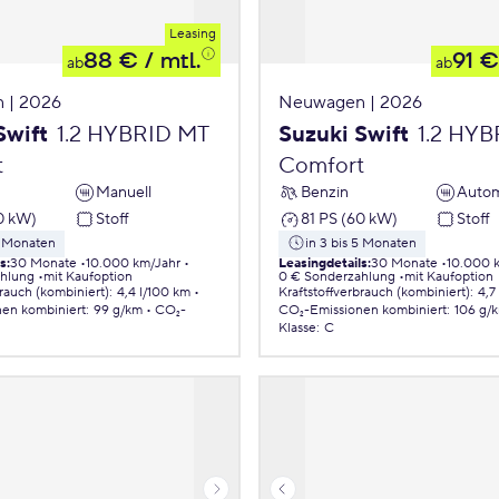
Leasing
88 €
/ mtl.
91 €
ab
ab
 | 2026
Neuwagen | 2026
Swift
1.2 HYBRID MT
Suzuki Swift
1.2 HY
t
Comfort
Manuell
Benzin
Autom
0 kW)
Stoff
81 PS (60 kW)
Stoff
5 Monaten
in 3 bis 5 Monaten
ls
:
30 Monate
10.000 km/Jahr
Leasingdetails
:
30 Monate
10.000 
ahlung
mit Kaufoption
0 € Sonderzahlung
mit Kaufoption
brauch (kombiniert)
:
4,4 l/100 km
Kraftstoffverbrauch (kombiniert)
:
4,7
nen
kombiniert
:
99 g/km
CO₂-
CO₂-Emissionen
kombiniert
:
106 g/
Klasse
:
C