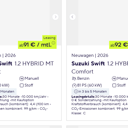
Leasing
91 €
/ mtl.
92 €
ab
ab
 | 2026
Neuwagen | 2026
Swift
1.2 HYBRID MT
Suzuki Swift
1.2 HY
t
Comfort
Manuell
Benzin
Manue
0 kW)
Stoff
81 PS (60 kW)
Stoff
5 Monaten
in 3 bis 5 Monaten
ls
:
30 Monate
10.000 km/Jahr
Leasingdetails
:
30 Monate
10.000 
ahlung
mit Kaufoption
0 € Sonderzahlung
mit Kaufoption
brauch (kombiniert)
:
4,4 l/100 km
Kraftstoffverbrauch (kombiniert)
:
4,4
nen
kombiniert
:
99 g/km
CO₂-
CO₂-Emissionen
kombiniert
:
99 g/k
Klasse
:
C