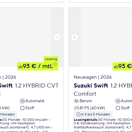
Leasing
93 €
/ mtl.
93 €
ab
ab
 | 2026
Neuwagen | 2026
Swift
1.2 HYBRID CVT
Suzuki Swift
1.2 HY
t
Comfort
Automatik
Benzin
Autom
0 kW)
Stoff
81 PS (60 kW)
Stoff
5 Monaten
in 3 bis 5 Monaten
ls
:
30 Monate
10.000 km/Jahr
Leasingdetails
:
30 Monate
10.000 
ahlung
mit Kaufoption
0 € Sonderzahlung
mit Kaufoption
brauch (kombiniert)
:
4,7 l/100 km
Kraftstoffverbrauch (kombiniert)
:
4,7