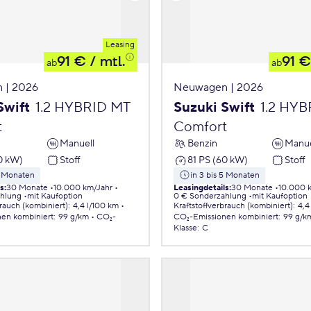
Leasing
91 €
/ mtl.
91 €
ab
ab
 | 2026
Neuwagen | 2026
Swift
1.2 HYBRID MT
Suzuki Swift
1.2 HY
t
Comfort
Manuell
Benzin
Manue
0 kW)
Stoff
81 PS (60 kW)
Stoff
5 Monaten
in 3 bis 5 Monaten
ls
:
30 Monate
10.000 km/Jahr
Leasingdetails
:
30 Monate
10.000 
ahlung
mit Kaufoption
0 € Sonderzahlung
mit Kaufoption
brauch (kombiniert)
:
4,4 l/100 km
Kraftstoffverbrauch (kombiniert)
:
4,4
nen
kombiniert
:
99 g/km
CO₂-
CO₂-Emissionen
kombiniert
:
99 g/k
Klasse
:
C