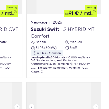
Leasing
Leasing
/ mtl.
91 €
/ mtl.
ab
Neuwagen | 2026
BRID CVT
Suzuki Swift
1.2 HYBRID MT
Comfort
atik
Benzin
Manuell
81 PS (60 kW)
Stoff
in 3 bis 5 Monaten
km/Jahr
Leasingdetails
:
30 Monate
10.000 km/Jahr
0 € Sonderzahlung
mit Kaufoption
 l/100 km
Kraftstoffverbrauch (kombiniert)
:
4,4 l/100 km
km
CO₂-
CO₂-Emissionen
kombiniert
:
99 g/km
CO₂-
Klasse
:
C