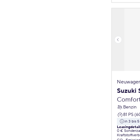
Neuwagen
Suzuki 
Comfor
Benzin
81 PS (6
in 3 bis 
Leasingdetai
0 € Sonderz
Kraftstoffver