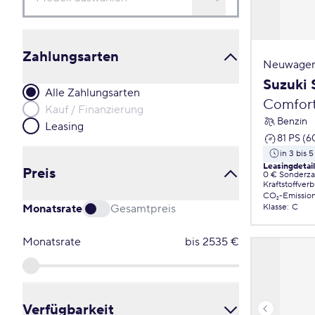
Zahlungsarten
Neuwagen
Suzuki 
Alle Zahlungsarten
Comfor
Kauf / Finanzierung
Benzin
Leasing
81 PS (6
in 3 bis 
Leasingdetai
Preis
0 € Sonderz
Kraftstoffver
CO₂-Emissio
Monatsrate
Gesamtpreis
Klasse
:
C
Monatsrate
bis
2535
€
Verfügbarkeit