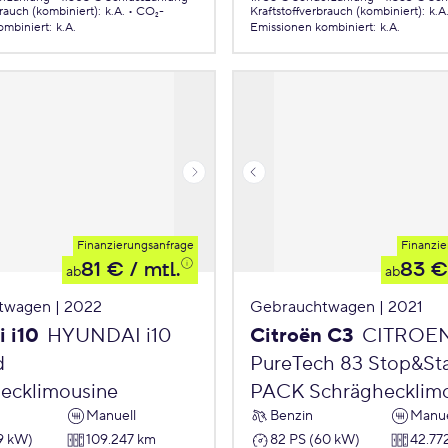
brauch (kombiniert)
:
k.A.
CO₂-
Kraftstoffverbrauch (kombiniert)
:
k.A
ombiniert
:
k.A.
Emissionen
kombiniert
:
k.A.
Finanzierungsanfrage
Finanzie
81 €
/ mtl.
83 €
ab
ab
twagen | 2022
Gebrauchtwagen | 2021
 i10
HYUNDAI i10
Citroën C3
CITROE
d
PureTech 83 Stop&St
ecklimousine
PACK Schräghecklim
Manuell
Benzin
Manue
9 kW)
109.247 km
82 PS (60 kW)
42.77