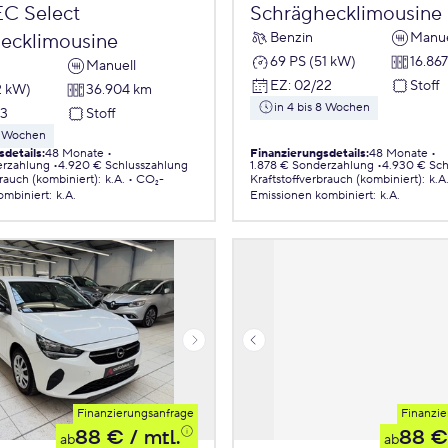
EC Select
Schräghecklimousine
Benzin
Manue
ecklimousine
69 PS (51 kW)
16.86
Manuell
EZ
:
02/22
Stoff
2 kW)
36.904 km
in 4 bis 8 Wochen
23
Stoff
 8 Wochen
sdetails
:
48 Monate
Finanzierungsdetails
:
48 Monate
erzahlung
4.920 € Schlusszahlung
1.878 € Sonderzahlung
4.930 € Sch
brauch (kombiniert)
:
k.A.
CO₂-
Kraftstoffverbrauch (kombiniert)
:
k.A
ombiniert
:
k.A.
Emissionen
kombiniert
:
k.A.
Finanzierungsanfrage
Finanzie
88 €
/ mtl.
88 €
ab
ab