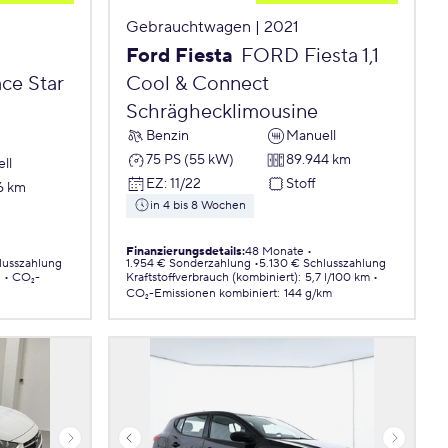
Gebrauchtwagen | 2021
Ford Fiesta
FORD Fiesta 1,1
ce Star
Cool & Connect
Schräghecklimousine
Benzin
Manuell
75 PS (55 kW)
89.944 km
ll
EZ
:
11/22
Stoff
6 km
in 4 bis 8 Wochen
Finanzierungsdetails
:
48 Monate
lusszahlung
1.954 € Sonderzahlung
5.130 € Schlusszahlung
.
CO₂-
Kraftstoffverbrauch (kombiniert)
:
5,7 l/100 km
CO₂-Emissionen
kombiniert
:
144 g/km