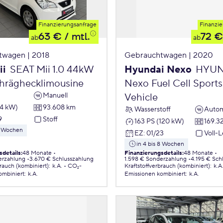
Finanzierungsanfrage
Finanzie
63 €
/ mtl.
72 €
ab
ab
twagen | 2018
Gebrauchtwagen | 2020
ii
SEAT Mii 1.0 44kW
Hyundai Nexo
HYUN
chräghecklimousine
Nexo Fuel Cell Sports 
Manuell
Vehicle
44 kW)
93.608 km
Wasserstoff
Autom
9
Stoff
163 PS (120 kW)
169.3
 8 Wochen
EZ
:
01/23
Voll-
in 4 bis 8 Wochen
sdetails
:
48 Monate
Finanzierungsdetails
:
48 Monate
erzahlung
3.670 € Schlusszahlung
1.598 € Sonderzahlung
4.195 € Sch
brauch (kombiniert)
:
k.A.
CO₂-
Kraftstoffverbrauch (kombiniert)
:
k.A
ombiniert
:
k.A.
Emissionen
kombiniert
:
k.A.