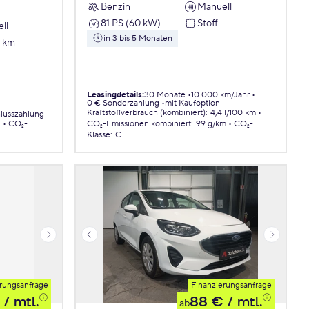
Benzin
Manuell
81 PS (60 kW)
Stoff
ll
in 3 bis 5 Monaten
7 km
Leasingdetails
:
30 Monate
10.000 km/Jahr
0 € Sonderzahlung
mit Kaufoption
Kraftstoffverbrauch (kombiniert)
:
4,4 l/100 km
lusszahlung
.
CO₂-
CO₂-Emissionen
kombiniert
:
99 g/km
CO₂-
Klasse
:
C
rungsanfrage
Finanzierungsanfrage
/ mtl.
88 €
/ mtl.
ab