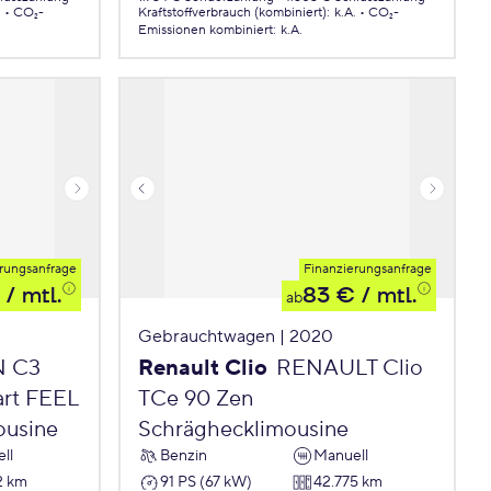
.
CO₂-
Kraftstoffverbrauch (kombiniert)
:
k.A.
CO₂-
Emissionen
kombiniert
:
k.A.
rungsanfrage
Finanzierungsanfrage
/ mtl.
83 €
/ mtl.
ab
Gebrauchtwagen | 2020
N C3
Renault Clio
RENAULT Clio
art FEEL
TCe 90 Zen
ousine
Schräghecklimousine
ll
Benzin
Manuell
2 km
91 PS (67 kW)
42.775 km