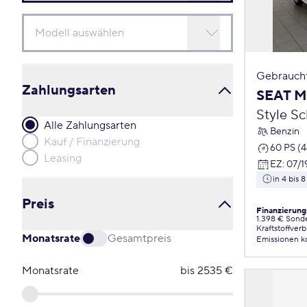
Gebrauch
Zahlungsarten
SEAT M
Style S
Alle Zahlungsarten
Benzin
Kauf / Finanzierung
60 PS (
Leasing
EZ
:
07/1
in 4 bis
Preis
Finanzierung
1.398 € Sond
Kraftstoffver
Monatsrate
Gesamtpreis
Emissionen
k
Monatsrate
bis
2535
€