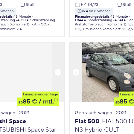
23
Stoff
EZ
:
01/23
Stoff
 8 Wochen
in 4 bis 8 Wochen
sdetails
:
48 Monate
Finanzierungsdetails
:
48 Monate
erzahlung
4.710 € Schlusszahlung
1.844 € Sonderzahlung
4.841 € Sch
brauch (kombiniert)
:
k.A.
CO₂-
Kraftstoffverbrauch (kombiniert)
:
5,5
ombiniert
:
k.A.
CO₂-Emissionen
kombiniert
:
125 g/
Finanzierungsanfrage
Finanzie
85 €
/ mtl.
85 €
ab
ab
twagen | 2021
Gebrauchtwagen | 2021
shi Space
Fiat 500
FIAT 500 1
TSUBISHI Space Star
N3 Hybrid CULT