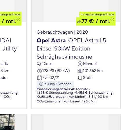
rungsanfrage
Finanzierungsanfrage
/ mtl.
77 €
/ mtl.
ab
Gebrauchtwagen | 2020
DAI
Opel Astra
OPEL Astra 1.5
Utility
Diesel 90kW Edition
Schräghecklimousine
atik
Diesel
Manuell
23 km
122 PS (90 kW)
101.652 km
Leder
EZ
:
02/21
Stoff
in 4 bis 8 Wochen
Finanzierungsdetails
:
48 Monate
lusszahlung
1.698 € Sonderzahlung
4.458 € Schlusszahlung
.
CO₂-
Kraftstoffverbrauch (kombiniert)
:
5,5 l/100 km
CO₂-Emissionen
kombiniert
:
126 g/km