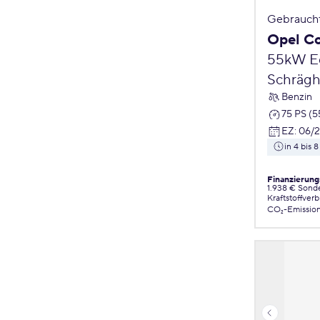
Gebrauch
Opel C
55kW Ed
Schrägh
Benzin
75 PS (
EZ
:
06/
in 4 bis
Finanzierung
1.938 € Sond
Kraftstoffver
CO₂-Emissio