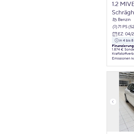
1.2 MIV
Schrägh
Benzin
71 PS (5
EZ
:
04/
in 4 bis
Finanzierung
1.874 € Sond
Kraftstoffver
Emissionen
k