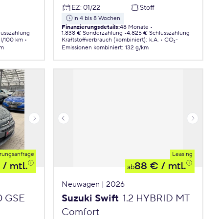
EZ
:
01/22
Stoff
in 4 bis 8 Wochen
Finanzierungsdetails
:
48 Monate
lusszahlung
1.838 € Sonderzahlung
4.825 € Schlusszahlung
 l/100 km
Kraftstoffverbrauch (kombiniert)
:
k.A.
CO₂-
km
Emissionen
kombiniert
:
132 g/km
rungsanfrage
Leasing
/ mtl.
88 €
/ mtl.
ab
Neuwagen | 2026
.0 GSE
Suzuki Swift
1.2 HYBRID MT
Comfort