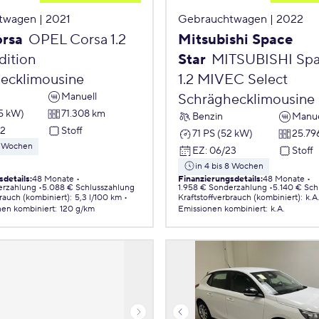
twagen | 2021
Gebrauchtwagen | 2022
orsa
OPEL Corsa 1.2
Mitsubishi Space
ition
Star
MITSUBISHI Spa
ecklimousine
1.2 MIVEC Select
Manuell
Schräghecklimousine
55 kW)
71.308 km
Benzin
Manue
22
Stoff
71 PS (52 kW)
25.79
 8 Wochen
EZ
:
06/23
Stoff
in 4 bis 8 Wochen
sdetails
:
48 Monate
Finanzierungsdetails
:
48 Monate
erzahlung
5.088 € Schlusszahlung
1.958 € Sonderzahlung
5.140 € Sch
brauch (kombiniert)
:
5,3 l/100 km
Kraftstoffverbrauch (kombiniert)
:
k.A
nen
kombiniert
:
120 g/km
Emissionen
kombiniert
:
k.A.