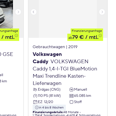
rungsanfrage
Finanzierungsanfrage
/ mtl.
79 €
/ mtl.
ab
Gebrauchtwagen | 2019
.0 GSE
Volkswagen
Caddy
VOLKSWAGEN
Caddy 1,4-l-TGI BlueMotion
ll
Maxi Trendline Kasten-
8 km
Lieferwagen
Erdgas (CNG)
Manuell
110 PS (81 kW)
65.085 km
EZ
:
12/20
Stoff
in 4 bis 8 Wochen
Finanzierungsdetails
:
48 Monate
lusszahlung
1.754 € Sonderzahlung
4.605 € Schlusszahlung