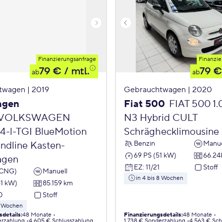
Finanzierungsanfrage
Finanzie
79 €
/ mtl.
79 €
ab
ab
twagen | 2019
Gebrauchtwagen | 2020
agen
Fiat 500
FIAT 500 1
VOLKSWAGEN
N3 Hybrid CULT
,4-l-TGI BlueMotion
Schräghecklimousine
Benzin
Manue
endline Kasten-
69 PS (51 kW)
66.24
agen
EZ
:
11/21
Stoff
(CNG)
Manuell
in 4 bis 8 Wochen
81 kW)
85.159 km
0
Stoff
 8 Wochen
sdetails
:
48 Monate
Finanzierungsdetails
:
48 Monate
erzahlung
4.605 € Schlusszahlung
1.738 € Sonderzahlung
4.563 € Sch