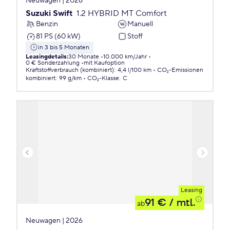
Neuwagen | 2026
Suzuki Swift
1.2 HYBRID MT Comfort
Benzin
Manuell
81 PS (60 kW)
Stoff
in 3 bis 5 Monaten
Leasingdetails
:
30 Monate
10.000 km/Jahr
0 € Sonderzahlung
mit Kaufoption
Kraftstoffverbrauch (kombiniert)
:
4,4 l/100 km
CO₂-Emissionen
kombiniert
:
99 g/km
CO₂-Klasse
:
C
Leasing
91 €
/ mtl.
ab
Neuwagen | 2026