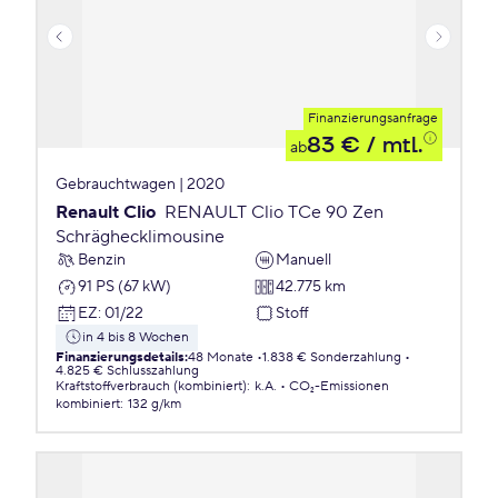
Finanzierungsanfrage
83 €
/ mtl.
ab
Gebrauchtwagen | 2020
Renault Clio
RENAULT Clio TCe 90 Zen
Schräghecklimousine
Benzin
Manuell
91 PS (67 kW)
42.775 km
EZ
:
01/22
Stoff
in 4 bis 8 Wochen
Finanzierungsdetails
:
48 Monate
1.838 € Sonderzahlung
4.825 € Schlusszahlung
Kraftstoffverbrauch (kombiniert)
:
k.A.
CO₂-Emissionen
kombiniert
:
132 g/km