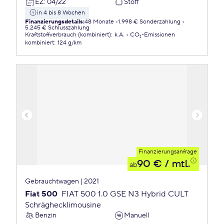
EZ
:
04/22
Stoff
in 4 bis 8 Wochen
Finanzierungsdetails
:
48 Monate
1.998 € Sonderzahlung
5.245 € Schlusszahlung
Kraftstoffverbrauch (kombiniert)
:
k.A.
CO₂-Emissionen
kombiniert
:
124 g/km
Finanzierungsanfrage
90 €
/ mtl.
ab
Gebrauchtwagen | 2021
Fiat 500
FIAT 500 1.0 GSE N3 Hybrid CULT
Schräghecklimousine
Benzin
Manuell