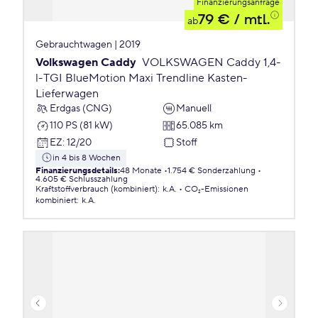
Finanzierungsanfrage
79 €
/ mtl.
ab
Gebrauchtwagen | 2019
Volkswagen Caddy
VOLKSWAGEN Caddy 1,4-
l-TGI BlueMotion Maxi Trendline Kasten-
Lieferwagen
Erdgas (CNG)
Manuell
110 PS (81 kW)
65.085 km
EZ
:
12/20
Stoff
in 4 bis 8 Wochen
Finanzierungsdetails
:
48 Monate
1.754 € Sonderzahlung
4.605 € Schlusszahlung
Kraftstoffverbrauch (kombiniert)
:
k.A.
CO₂-Emissionen
kombiniert
:
k.A.