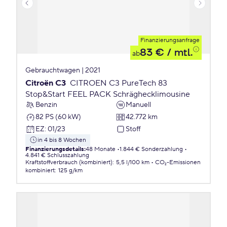
Finanzierungsanfrage
83 €
/ mtl.
ab
Gebrauchtwagen | 2021
Citroën C3
CITROEN C3 PureTech 83
Stop&Start FEEL PACK Schräghecklimousine
Benzin
Manuell
82 PS (60 kW)
42.772 km
EZ
:
01/23
Stoff
in 4 bis 8 Wochen
Finanzierungsdetails
:
48 Monate
1.844 € Sonderzahlung
4.841 € Schlusszahlung
Kraftstoffverbrauch (kombiniert)
:
5,5 l/100 km
CO₂-Emissionen
kombiniert
:
125 g/km