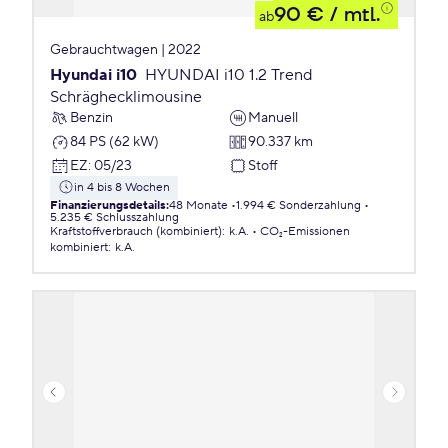
90 €
/ mtl.
ab
Gebrauchtwagen | 2022
Hyundai i10
HYUNDAI i10 1.2 Trend
Schräghecklimousine
Benzin
Manuell
84 PS (62 kW)
90.337 km
EZ
:
05/23
Stoff
in 4 bis 8 Wochen
Finanzierungsdetails
:
48 Monate
1.994 € Sonderzahlung
5.235 € Schlusszahlung
Kraftstoffverbrauch (kombiniert)
:
k.A.
CO₂-Emissionen
kombiniert
:
k.A.