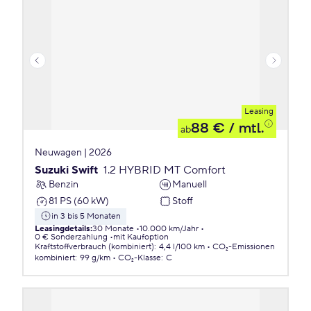
Leasing
88 €
/ mtl.
ab
Neuwagen | 2026
Suzuki Swift
1.2 HYBRID MT Comfort
Benzin
Manuell
81 PS (60 kW)
Stoff
in 3 bis 5 Monaten
Leasingdetails
:
30 Monate
10.000 km/Jahr
0 € Sonderzahlung
mit Kaufoption
Kraftstoffverbrauch (kombiniert)
:
4,4 l/100 km
CO₂-Emissionen
kombiniert
:
99 g/km
CO₂-Klasse
:
C