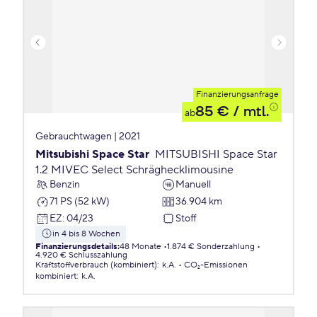
Finanzierungsanfrage
85 €
/ mtl.
ab
Gebrauchtwagen | 2021
Mitsubishi Space Star
MITSUBISHI Space Star
1.2 MIVEC Select Schräghecklimousine
Benzin
Manuell
71 PS (52 kW)
36.904 km
EZ
:
04/23
Stoff
in 4 bis 8 Wochen
Finanzierungsdetails
:
48 Monate
1.874 € Sonderzahlung
4.920 € Schlusszahlung
Kraftstoffverbrauch (kombiniert)
:
k.A.
CO₂-Emissionen
kombiniert
:
k.A.