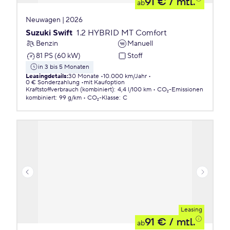
91 €
/ mtl.
ab
Neuwagen | 2026
Suzuki Swift
1.2 HYBRID MT Comfort
Benzin
Manuell
81 PS (60 kW)
Stoff
in 3 bis 5 Monaten
Leasingdetails
:
30 Monate
10.000 km/Jahr
0 € Sonderzahlung
mit Kaufoption
Kraftstoffverbrauch (kombiniert)
:
4,4 l/100 km
CO₂-Emissionen
kombiniert
:
99 g/km
CO₂-Klasse
:
C
Leasing
91 €
/ mtl.
ab