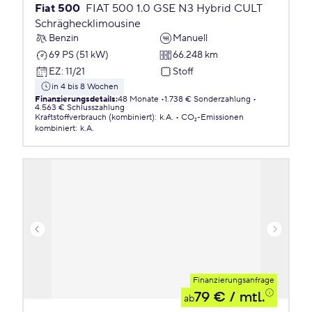
Fiat 500
FIAT 500 1.0 GSE N3 Hybrid CULT
Schräghecklimousine
Benzin
Manuell
69 PS (51 kW)
66.248 km
EZ
:
11/21
Stoff
in 4 bis 8 Wochen
Finanzierungsdetails
:
48 Monate
1.738 € Sonderzahlung
4.563 € Schlusszahlung
Kraftstoffverbrauch (kombiniert)
:
k.A.
CO₂-Emissionen
kombiniert
:
k.A.
Finanzierungsanfrage
79 €
/ mtl.
ab