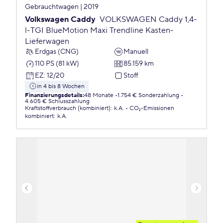
Gebrauchtwagen | 2019
Volkswagen Caddy
VOLKSWAGEN Caddy 1,4-
l-TGI BlueMotion Maxi Trendline Kasten-
Lieferwagen
Erdgas (CNG)
Manuell
110 PS (81 kW)
85.159 km
EZ
:
12/20
Stoff
in 4 bis 8 Wochen
Finanzierungsdetails
:
48 Monate
1.754 € Sonderzahlung
4.605 € Schlusszahlung
Kraftstoffverbrauch (kombiniert)
:
k.A.
CO₂-Emissionen
kombiniert
:
k.A.