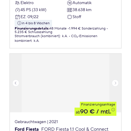
Elektro
Automatik
45 PS (33 kW)
38.638 km
EZ
:
09/22
Stoff
in 4 bis 8 Wochen
Finanzierungsdetails
:
48 Monate
1.994 € Sonderzahlung
5.235 € Schlusszahlung
Stromverbrauch (kombiniert)
:
k.A.
CO₂-Emissionen
kombiniert
:
k.A.
Finanzierungsanfrage
90 €
/ mtl.
ab
Gebrauchtwagen | 2021
Ford Fiesta
FORD Fiesta 1,1 Cool & Connect