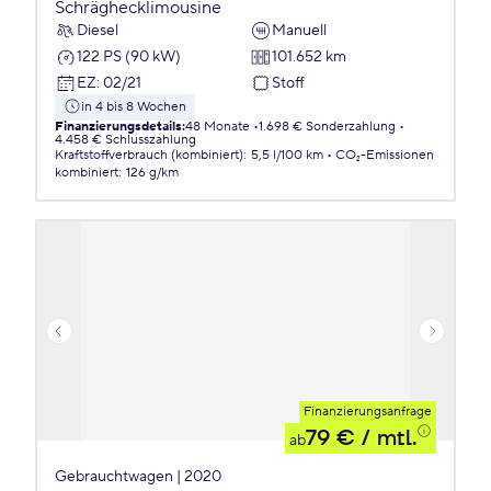
Schräghecklimousine
Diesel
Manuell
122 PS (90 kW)
101.652 km
EZ
:
02/21
Stoff
in 4 bis 8 Wochen
Finanzierungsdetails
:
48 Monate
1.698 € Sonderzahlung
4.458 € Schlusszahlung
Kraftstoffverbrauch (kombiniert)
:
5,5 l/100 km
CO₂-Emissionen
kombiniert
:
126 g/km
Finanzierungsanfrage
79 €
/ mtl.
ab
Gebrauchtwagen | 2020