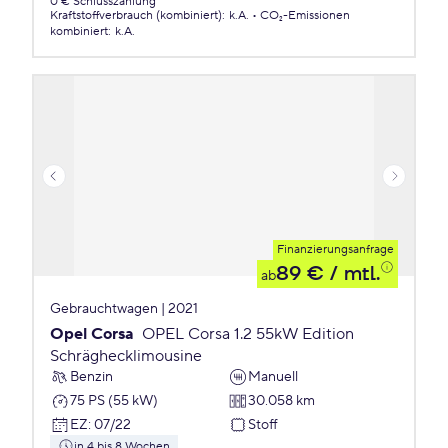
0 € Schlusszahlung
Kraftstoffverbrauch (kombiniert)
:
k.A.
CO₂-Emissionen
kombiniert
:
k.A.
Finanzierungsanfrage
89 €
/ mtl.
ab
Gebrauchtwagen | 2021
Opel Corsa
OPEL Corsa 1.2 55kW Edition
Schräghecklimousine
Benzin
Manuell
75 PS (55 kW)
30.058 km
EZ
:
07/22
Stoff
in 4 bis 8 Wochen