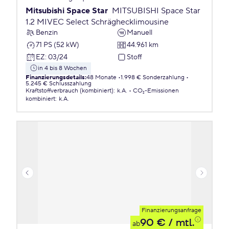
Mitsubishi Space Star
MITSUBISHI Space Star
1.2 MIVEC Select Schräghecklimousine
Benzin
Manuell
71 PS (52 kW)
44.961 km
EZ
:
03/24
Stoff
in 4 bis 8 Wochen
Finanzierungsdetails
:
48 Monate
1.998 € Sonderzahlung
5.245 € Schlusszahlung
Kraftstoffverbrauch (kombiniert)
:
k.A.
CO₂-Emissionen
kombiniert
:
k.A.
Finanzierungsanfrage
90 €
/ mtl.
ab