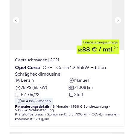
Finanzierungsanfrage
88 €
/ mtl.
ab
Gebrauchtwagen | 2021
Opel Corsa
OPEL Corsa 1.2 55kW Edition
Schräghecklimousine
Benzin
Manuell
75 PS (55 kW)
71.308 km
EZ
:
06/22
Stoff
in 4 bis 8 Wochen
Finanzierungsdetails
:
48 Monate
1.938 € Sonderzahlung
5.088 € Schlusszahlung
Kraftstoffverbrauch (kombiniert)
:
5,3 l/100 km
CO₂-Emissionen
kombiniert
:
120 g/km