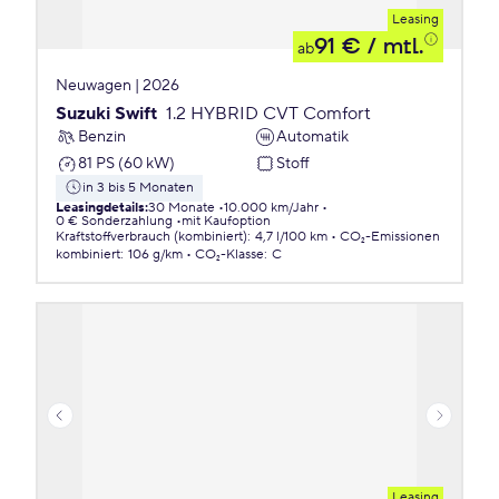
Leasing
91 €
/ mtl.
ab
Neuwagen | 2026
Suzuki Swift
1.2 HYBRID CVT Comfort
Benzin
Automatik
81 PS (60 kW)
Stoff
in 3 bis 5 Monaten
Leasingdetails
:
30 Monate
10.000 km/Jahr
0 € Sonderzahlung
mit Kaufoption
Kraftstoffverbrauch (kombiniert)
:
4,7 l/100 km
CO₂-Emissionen
kombiniert
:
106 g/km
CO₂-Klasse
:
C
Leasing