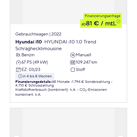
Finanzierungsanfrage
81 €
/ mtl.
ab
Gebrauchtwagen | 2022
Hyundai i10
HYUNDAI i10 1.0 Trend
Schräghecklimousine
Benzin
Manuell
67 PS (49 kW)
109.247 km
EZ
:
03/23
Stoff
in 4 bis 8 Wochen
Finanzierungsdetails
:
48 Monate
1.794 € Sonderzahlung
4.710 € Schlusszahlung
Kraftstoffverbrauch (kombiniert)
:
k.A.
CO₂-Emissionen
kombiniert
:
k.A.