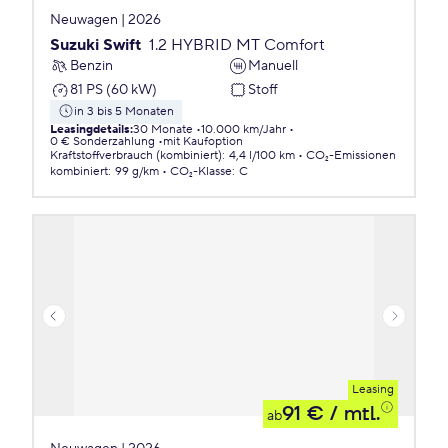
Neuwagen | 2026
Suzuki Swift
1.2 HYBRID MT Comfort
Benzin
Manuell
81 PS (60 kW)
Stoff
in 3 bis 5 Monaten
Leasingdetails
:
30 Monate
10.000 km/Jahr
0 € Sonderzahlung
mit Kaufoption
Kraftstoffverbrauch (kombiniert)
:
4,4 l/100 km
CO₂-Emissionen
kombiniert
:
99 g/km
CO₂-Klasse
:
C
Leasing
91 €
/ mtl.
ab