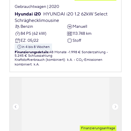
Gebrauchtwagen | 2020
Hyundai i20
HYUNDAI i20 1.2 62kW Select
Schräghecklimousine
Benzin
Manuell
84 PS (62 kW)
113.748 km
EZ
:
05/22
Stoff
in 4 bis 8 Wochen
Finanzierungsdetails
:
48 Monate
1.998 € Sonderzahlung
5.245 € Schlusszahlung
Kraftstoffverbrauch (kombiniert)
:
k.A.
CO₂-Emissionen
kombiniert
:
k.A.
Finanzierungsanfrage