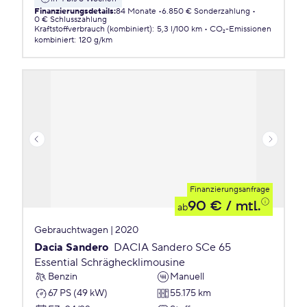
Finanzierungsdetails
:
84 Monate
6.850 € Sonderzahlung
0 € Schlusszahlung
Kraftstoffverbrauch (kombiniert)
:
5,3 l/100 km
CO₂-Emissionen
kombiniert
:
120 g/km
Finanzierungsanfrage
90 €
/ mtl.
ab
Gebrauchtwagen | 2020
Dacia Sandero
DACIA Sandero SCe 65
Essential Schräghecklimousine
Benzin
Manuell
67 PS (49 kW)
55.175 km