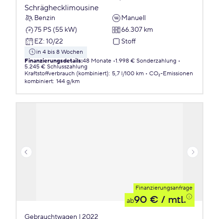
Schräghecklimousine
Benzin
Manuell
75 PS (55 kW)
66.307 km
EZ
:
10/22
Stoff
in 4 bis 8 Wochen
Finanzierungsdetails
:
48 Monate
1.998 € Sonderzahlung
5.245 € Schlusszahlung
Kraftstoffverbrauch (kombiniert)
:
5,7 l/100 km
CO₂-Emissionen
kombiniert
:
144 g/km
Finanzierungsanfrage
90 €
/ mtl.
ab
Gebrauchtwagen | 2022