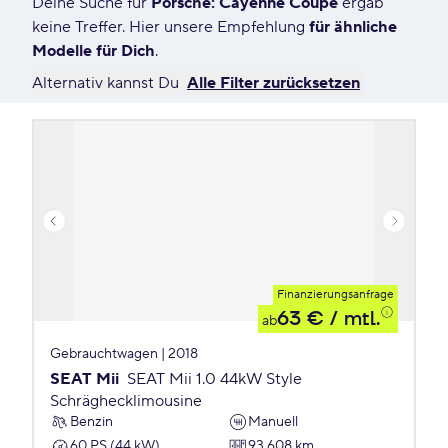
Deine Suche für
Porsche: Cayenne Coupé
ergab
0 Angebote für Deine Suche
keine Treffer. Hier unsere Empfehlung
für ähnliche
Modelle für Dich
.
Alternativ kannst Du
Alle Filter zurücksetzen
Finanzierungsanfrage
63 €
/ mtl.
ab
Gebrauchtwagen | 2018
SEAT Mii
SEAT Mii 1.0 44kW Style
Schräghecklimousine
Benzin
Manuell
60 PS (44 kW)
93.608 km