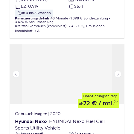
EZ
:
07/19
Stoff
in 4 bis 8 Wochen
Finanzierungsdetails
:
48 Monate
1.398 € Sonderzahlung
3.670 € Schlusszahlung
Kraftstoffverbrauch (kombiniert)
:
k.A.
CO₂-Emissionen
kombiniert
:
k.A.
Finanzierungsanfrage
72 €
/ mtl.
ab
Gebrauchtwagen | 2020
Hyundai Nexo
HYUNDAI Nexo Fuel Cell
Sports Utility Vehicle