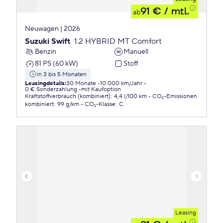
91 €
/ mtl.
ab
Neuwagen | 2026
Suzuki Swift
1.2 HYBRID MT Comfort
Benzin
Manuell
81 PS (60 kW)
Stoff
in 3 bis 5 Monaten
Leasingdetails
:
30 Monate
10.000 km/Jahr
0 € Sonderzahlung
mit Kaufoption
Kraftstoffverbrauch (kombiniert)
:
4,4 l/100 km
CO₂-Emissionen
kombiniert
:
99 g/km
CO₂-Klasse
:
C
Leasing