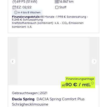
69 PS (51 kW)
16.867 km
EZ
:
02/22
Stoff
in 4 bis 8 Wochen
Finanzierungsdetails
:
48 Monate
1.998 € Sonderzahlung
5.245 € Schlusszahlung
Kraftstoffverbrauch (kombiniert)
:
k.A.
CO₂-Emissionen
kombiniert
:
k.A.
Finanzierungsanfrage
90 €
/ mtl.
ab
Gebrauchtwagen | 2021
Dacia Spring
DACIA Spring Comfort Plus
Schräghecklimousine