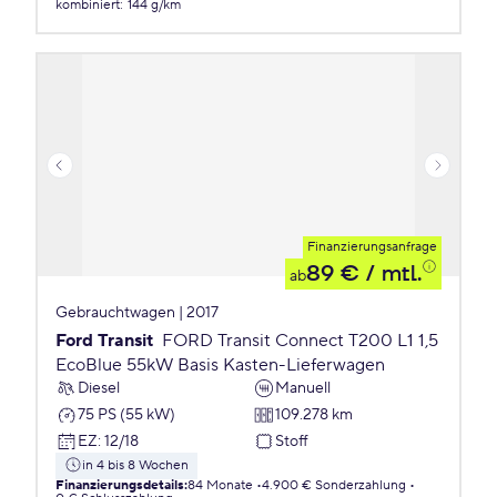
kombiniert
:
144 g/km
Finanzierungsanfrage
89 €
/ mtl.
ab
Gebrauchtwagen | 2017
Ford Transit
FORD Transit Connect T200 L1 1,5
EcoBlue 55kW Basis Kasten-Lieferwagen
Diesel
Manuell
75 PS (55 kW)
109.278 km
EZ
:
12/18
Stoff
in 4 bis 8 Wochen
Finanzierungsdetails
:
84 Monate
4.900 € Sonderzahlung