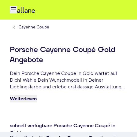
Cayenne Coupe
Porsche Cayenne Coupé Gold
Angebote
Dein Porsche Cayenne Coupé in Gold wartet auf
Dich! Wähle Dein Wunschmodell in Deiner
Lieblingsfarbe und erlebe erstklassige Ausstattung
sowie modernes Design. Profitiere von flexiblen
Weiterlesen
Leasing- und Finanzierungsoptionen und fahre Dein
Porsche Cayenne Coupé Gold schon ab - €/mtl.!
schnell verfügbare Porsche Cayenne Coupé in
Gold