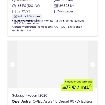
Wasserstoff
Automatik
163 PS (120 kW)
169.323 km
EZ
:
01/23
Voll-Leder
in 4 bis 8 Wochen
Finanzierungsdetails
:
48 Monate
1.598 € Sonderzahlung
4.195 € Schlusszahlung
Kraftstoffverbrauch (kombiniert)
:
k.A.
CO₂-Emissionen
kombiniert
:
k.A.
Finanzierungsanfrage
77 €
/ mtl.
ab
Gebrauchtwagen | 2020
Opel Astra
OPEL Astra 1.5 Diesel 90kW Edition