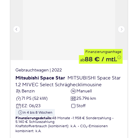
Finanzierungsanfrage
88 €
/ mtl.
ab
Gebrauchtwagen | 2022
Mitsubishi Space Star
MITSUBISHI Space Star
1.2 MIVEC Select Schräghecklimousine
Benzin
Manuell
71 PS (52 kW)
25.796 km
EZ
:
06/23
Stoff
in 4 bis 8 Wochen
Finanzierungsdetails
:
48 Monate
1.958 € Sonderzahlung
5.140 € Schlusszahlung
Kraftstoffverbrauch (kombiniert)
:
k.A.
CO₂-Emissionen
kombiniert
:
k.A.