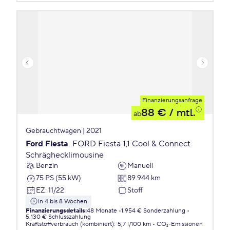
Finanzierungsanfrage
88 €
/ mtl.
ab
Gebrauchtwagen | 2021
Ford Fiesta
FORD Fiesta 1,1 Cool & Connect
Schräghecklimousine
Benzin
Manuell
75 PS (55 kW)
89.944 km
EZ
:
11/22
Stoff
in 4 bis 8 Wochen
Finanzierungsdetails
:
48 Monate
1.954 € Sonderzahlung
5.130 € Schlusszahlung
Kraftstoffverbrauch (kombiniert)
:
5,7 l/100 km
CO₂-Emissionen