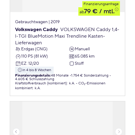
Finanzierungsanfrage
79 €
/ mtl.
ab
Gebrauchtwagen | 2019
Volkswagen Caddy
VOLKSWAGEN Caddy 1,4-
l-TGI BlueMotion Maxi Trendline Kasten-
Lieferwagen
Erdgas (CNG)
Manuell
110 PS (81 kW)
65.085 km
EZ
:
12/20
Stoff
in 4 bis 8 Wochen
Finanzierungsdetails
:
48 Monate
1.754 € Sonderzahlung
4.605 € Schlusszahlung
Kraftstoffverbrauch (kombiniert)
:
k.A.
CO₂-Emissionen
kombiniert
:
k.A.