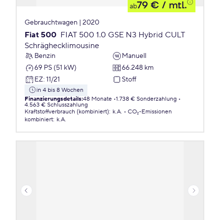
79 €
/ mtl.
ab
Gebrauchtwagen | 2020
Fiat 500
FIAT 500 1.0 GSE N3 Hybrid CULT
Schräghecklimousine
Benzin
Manuell
69 PS (51 kW)
66.248 km
EZ
:
11/21
Stoff
in 4 bis 8 Wochen
Finanzierungsdetails
:
48 Monate
1.738 € Sonderzahlung
4.563 € Schlusszahlung
Kraftstoffverbrauch (kombiniert)
:
k.A.
CO₂-Emissionen
kombiniert
:
k.A.