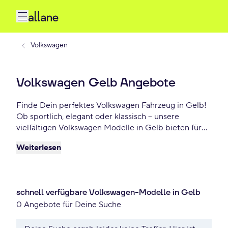
Volkswagen
Volkswagen Gelb Angebote
Finde Dein perfektes Volkswagen Fahrzeug in Gelb!
Ob sportlich, elegant oder klassisch – unsere
vielfältigen Volkswagen Modelle in Gelb bieten für
jeden Geschmack das Richtige. Wähle Dein
Weiterlesen
Traumauto und profitiere von flexiblen Leasing- oder
Finanzierungsoptionen. Jetzt Dein Volkswagen Gelb
Angebot sichern – schon ab - €/mtl.
schnell verfügbare Volkswagen-Modelle in Gelb
0 Angebote für Deine Suche