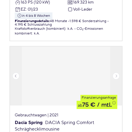
163 PS (120 kW)
169.323 km
EZ
:
01/23
Voll-Leder
in 4 bis 8 Wochen
Finanzierungsdetails
:
48 Monate
1.598 € Sonderzahlung
4.195 € Schlusszahlung
Kraftstoffverbrauch (kombiniert)
:
k.A.
CO₂-Emissionen
kombiniert
:
k.A.
Finanzierungsanfrage
75 €
/ mtl.
ab
Gebrauchtwagen | 2021
Dacia Spring
DACIA Spring Comfort
Schräghecklimousine