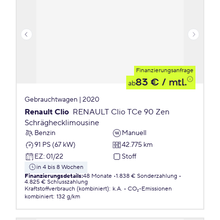
Finanzierungsanfrage
83 €
/ mtl.
ab
Gebrauchtwagen | 2020
Renault Clio
RENAULT Clio TCe 90 Zen
Schräghecklimousine
Benzin
Manuell
91 PS (67 kW)
42.775 km
EZ
:
01/22
Stoff
in 4 bis 8 Wochen
Finanzierungsdetails
:
48 Monate
1.838 € Sonderzahlung
4.825 € Schlusszahlung
Kraftstoffverbrauch (kombiniert)
:
k.A.
CO₂-Emissionen
kombiniert
:
132 g/km