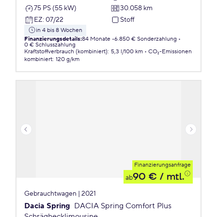
75 PS (55 kW)
30.058 km
EZ
:
07/22
Stoff
in 4 bis 8 Wochen
Finanzierungsdetails
:
84 Monate
6.850 € Sonderzahlung
0 € Schlusszahlung
Kraftstoffverbrauch (kombiniert)
:
5,3 l/100 km
CO₂-Emissionen
kombiniert
:
120 g/km
Finanzierungsanfrage
90 €
/ mtl.
ab
Gebrauchtwagen | 2021
Dacia Spring
DACIA Spring Comfort Plus
Schräghecklimousine