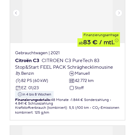
Finanzierungsanfrage
83 €
/ mtl.
ab
Gebrauchtwagen | 2021
Citroën C3
CITROEN C3 PureTech 83
Stop&Start FEEL PACK Schräghecklimousine
Benzin
Manuell
82 PS (60 kW)
42.772 km
EZ
:
01/23
Stoff
in 4 bis 8 Wochen
Finanzierungsdetails
:
48 Monate
1.844 € Sonderzahlung
4.841 € Schlusszahlung
Kraftstoffverbrauch (kombiniert)
:
5,5 l/100 km
CO₂-Emissionen
kombiniert
:
125 g/km