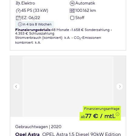
Elektro
Automatik
45 PS (33 kW)
100.162 km
EZ
:
06/22
Stoff
in 4 bis 8 Wochen
Finanzierungsdetails
:
48 Monate
1.658 € Sonderzahlung
4.353 € Schlusszahlung
Stromverbrauch (kombiniert)
:
k.A.
CO₂-Emissionen
kombiniert
:
k.A.
Finanzierungsanfrage
77 €
/ mtl.
ab
Gebrauchtwagen | 2020
Opel Astra
OPEL Astra 1.5 Diesel 90kW Edition