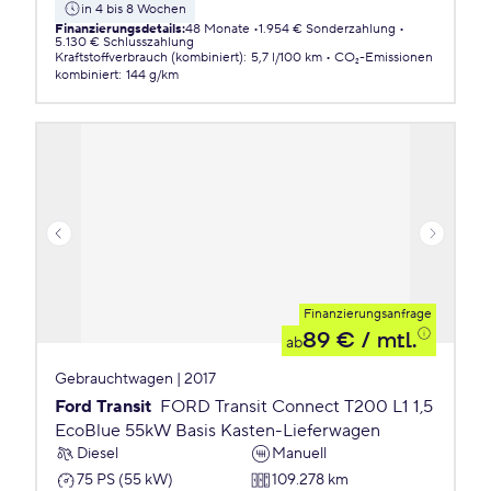
in 4 bis 8 Wochen
Finanzierungsdetails
:
48 Monate
1.954 € Sonderzahlung
5.130 € Schlusszahlung
Kraftstoffverbrauch (kombiniert)
:
5,7 l/100 km
CO₂-Emissionen
kombiniert
:
144 g/km
Finanzierungsanfrage
89 €
/ mtl.
ab
Gebrauchtwagen | 2017
Ford Transit
FORD Transit Connect T200 L1 1,5
EcoBlue 55kW Basis Kasten-Lieferwagen
Diesel
Manuell
75 PS (55 kW)
109.278 km