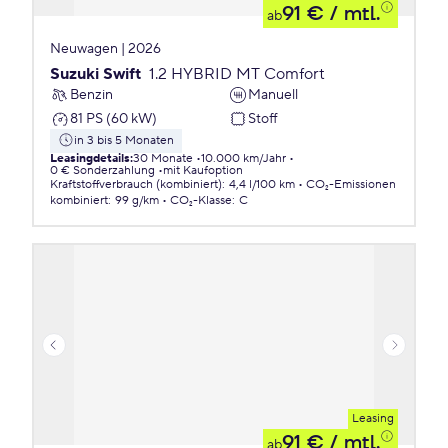
91 €
/ mtl.
ab
Neuwagen | 2026
Suzuki Swift
1.2 HYBRID MT Comfort
Benzin
Manuell
81 PS (60 kW)
Stoff
in 3 bis 5 Monaten
Leasingdetails
:
30 Monate
10.000 km/Jahr
0 € Sonderzahlung
mit Kaufoption
Kraftstoffverbrauch (kombiniert)
:
4,4 l/100 km
CO₂-Emissionen
kombiniert
:
99 g/km
CO₂-Klasse
:
C
Leasing
91 €
/ mtl.
ab