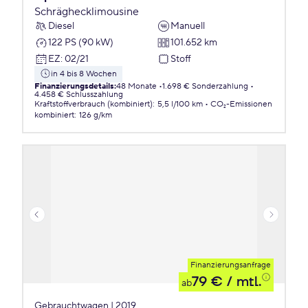
Schräghecklimousine
Diesel
Manuell
122 PS (90 kW)
101.652 km
EZ
:
02/21
Stoff
in 4 bis 8 Wochen
Finanzierungsdetails
:
48 Monate
1.698 € Sonderzahlung
4.458 € Schlusszahlung
Kraftstoffverbrauch (kombiniert)
:
5,5 l/100 km
CO₂-Emissionen
kombiniert
:
126 g/km
Finanzierungsanfrage
79 €
/ mtl.
ab
Gebrauchtwagen | 2019