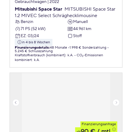
Gebrauchtwagen | 2022
Mitsubishi Space Star
MITSUBISHI Space Star
1.2 MIVEC Select Schräghecklimousine
Benzin
Manuell
71 PS (52 kW)
44.961 km
EZ
:
03/24
Stoff
in 4 bis 8 Wochen
Finanzierungsdetails
:
48 Monate
1.998 € Sonderzahlung
5.245 € Schlusszahlung
Kraftstoffverbrauch (kombiniert)
:
k.A.
CO₂-Emissionen
kombiniert
:
k.A.
Finanzierungsanfrage
90 €
/ mtl.