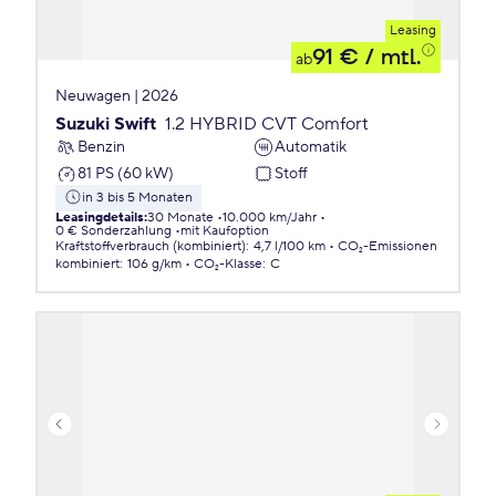
Leasing
91 €
/ mtl.
ab
Neuwagen | 2026
Suzuki Swift
1.2 HYBRID CVT Comfort
Benzin
Automatik
81 PS (60 kW)
Stoff
in 3 bis 5 Monaten
Leasingdetails
:
30 Monate
10.000 km/Jahr
0 € Sonderzahlung
mit Kaufoption
Kraftstoffverbrauch (kombiniert)
:
4,7 l/100 km
CO₂-Emissionen
kombiniert
:
106 g/km
CO₂-Klasse
:
C