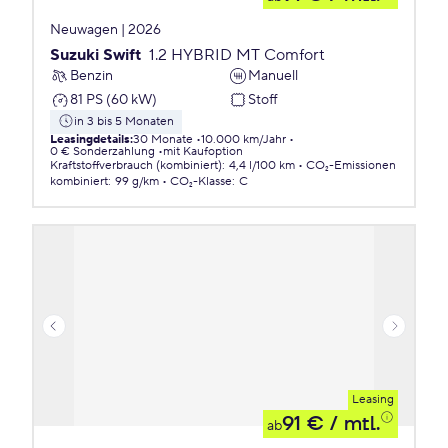
Neuwagen | 2026
Suzuki Swift
1.2 HYBRID MT Comfort
Benzin
Manuell
81 PS (60 kW)
Stoff
in 3 bis 5 Monaten
Leasingdetails
:
30 Monate
10.000 km/Jahr
0 € Sonderzahlung
mit Kaufoption
Kraftstoffverbrauch (kombiniert)
:
4,4 l/100 km
CO₂-Emissionen
kombiniert
:
99 g/km
CO₂-Klasse
:
C
Leasing
91 €
/ mtl.
ab