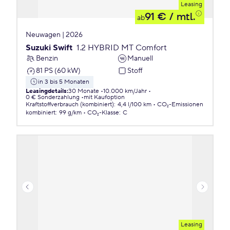
Leasing
91 €
/ mtl.
ab
Neuwagen | 2026
Suzuki Swift
1.2 HYBRID MT Comfort
Benzin
Manuell
81 PS (60 kW)
Stoff
in 3 bis 5 Monaten
Leasingdetails
:
30 Monate
10.000 km/Jahr
0 € Sonderzahlung
mit Kaufoption
Kraftstoffverbrauch (kombiniert)
:
4,4 l/100 km
CO₂-Emissionen
kombiniert
:
99 g/km
CO₂-Klasse
:
C
Leasing