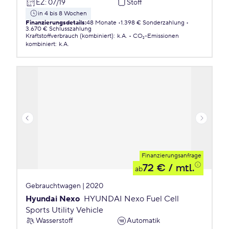
EZ
:
07/19
Stoff
in 4 bis 8 Wochen
Finanzierungsdetails
:
48 Monate
1.398 € Sonderzahlung
3.670 € Schlusszahlung
Kraftstoffverbrauch (kombiniert)
:
k.A.
CO₂-Emissionen
kombiniert
:
k.A.
Finanzierungsanfrage
72 €
/ mtl.
ab
Gebrauchtwagen | 2020
Hyundai Nexo
HYUNDAI Nexo Fuel Cell
Sports Utility Vehicle
Wasserstoff
Automatik