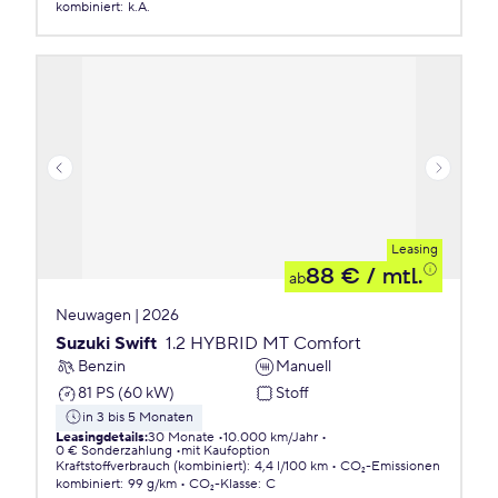
kombiniert
:
k.A.
Leasing
88 €
/ mtl.
ab
Neuwagen | 2026
Suzuki Swift
1.2 HYBRID MT Comfort
Benzin
Manuell
81 PS (60 kW)
Stoff
in 3 bis 5 Monaten
Leasingdetails
:
30 Monate
10.000 km/Jahr
0 € Sonderzahlung
mit Kaufoption
Kraftstoffverbrauch (kombiniert)
:
4,4 l/100 km
CO₂-Emissionen
kombiniert
:
99 g/km
CO₂-Klasse
:
C