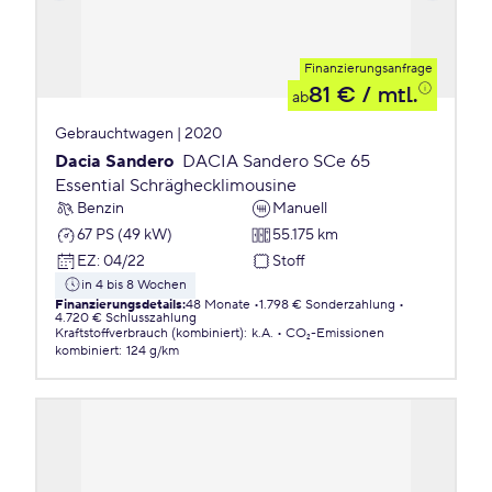
Finanzierungsanfrage
81 €
/ mtl.
ab
Gebrauchtwagen | 2020
Dacia Sandero
DACIA Sandero SCe 65
Essential Schräghecklimousine
Benzin
Manuell
67 PS (49 kW)
55.175 km
EZ
:
04/22
Stoff
in 4 bis 8 Wochen
Finanzierungsdetails
:
48 Monate
1.798 € Sonderzahlung
4.720 € Schlusszahlung
Kraftstoffverbrauch (kombiniert)
:
k.A.
CO₂-Emissionen
kombiniert
:
124 g/km