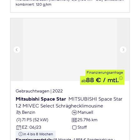
kombiniert
:
120 g/km
Finanzierungsanfrage
88 €
/ mtl.
ab
Gebrauchtwagen | 2022
Mitsubishi Space Star
MITSUBISHI Space Star
1.2 MIVEC Select Schräghecklimousine
Benzin
Manuell
71 PS (52 kW)
25.796 km
EZ
:
06/23
Stoff
in 4 bis 8 Wochen
Finanzierungsdetails
:
48 Monate
1.958 € Sonderzahlung