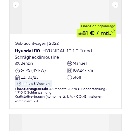
Finanzierungsanfrage
81 €
/ mtl.
ab
Gebrauchtwagen | 2022
Hyundai i10
HYUNDAI i10 1.0 Trend
Schräghecklimousine
Benzin
Manuell
67 PS (49 kW)
109.247 km
EZ
:
03/23
Stoff
in 4 bis 8 Wochen
Finanzierungsdetails
:
48 Monate
1.794 € Sonderzahlung
4.710 € Schlusszahlung
Kraftstoffverbrauch (kombiniert)
:
k.A.
CO₂-Emissionen
kombiniert
:
k.A.