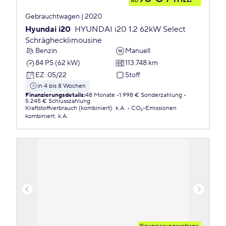
ab
Gebrauchtwagen | 2020
Hyundai i20
HYUNDAI i20 1.2 62kW Select
Schräghecklimousine
Benzin
Manuell
84 PS (62 kW)
113.748 km
EZ
:
05/22
Stoff
in 4 bis 8 Wochen
Finanzierungsdetails
:
48 Monate
1.998 € Sonderzahlung
5.245 € Schlusszahlung
Kraftstoffverbrauch (kombiniert)
:
k.A.
CO₂-Emissionen
kombiniert
:
k.A.