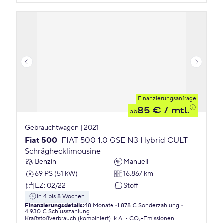
Finanzierungsanfrage
85 €
/ mtl.
ab
Gebrauchtwagen | 2021
Fiat 500
FIAT 500 1.0 GSE N3 Hybrid CULT
Schräghecklimousine
Benzin
Manuell
69 PS (51 kW)
16.867 km
EZ
:
02/22
Stoff
in 4 bis 8 Wochen
Finanzierungsdetails
:
48 Monate
1.878 € Sonderzahlung
4.930 € Schlusszahlung
Kraftstoffverbrauch (kombiniert)
:
k.A.
CO₂-Emissionen