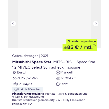
Finanzierungsanfrage
85 €
/ mtl.
ab
Gebrauchtwagen | 2021
Mitsubishi Space Star
MITSUBISHI Space Star
1.2 MIVEC Select Schräghecklimousine
Benzin
Manuell
71 PS (52 kW)
36.904 km
EZ
:
04/23
Stoff
in 4 bis 8 Wochen
Finanzierungsdetails
:
48 Monate
1.874 € Sonderzahlung
4.920 € Schlusszahlung
Kraftstoffverbrauch (kombiniert)
:
k.A.
CO₂-Emissionen
kombiniert
:
k.A.