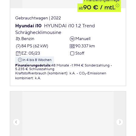
Finanzierungsanfrage
90 €
/ mtl.
ab
Gebrauchtwagen | 2022
Hyundai i10
HYUNDAI i10 1.2 Trend
Schräghecklimousine
Benzin
Manuell
84 PS (62 kW)
90.337 km
EZ
:
05/23
Stoff
in 4 bis 8 Wochen
Finanzierungsdetails
:
48 Monate
1.994 € Sonderzahlung
5.235 € Schlusszahlung
Kraftstoffverbrauch (kombiniert)
:
k.A.
CO₂-Emissionen
kombiniert
:
k.A.