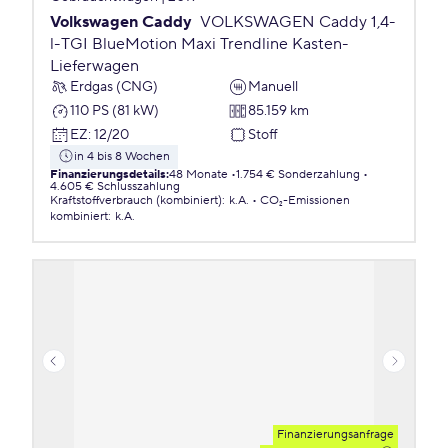
Volkswagen Caddy
VOLKSWAGEN Caddy 1,4-
l-TGI BlueMotion Maxi Trendline Kasten-
Lieferwagen
Erdgas (CNG)
Manuell
110 PS (81 kW)
85.159 km
EZ
:
12/20
Stoff
in 4 bis 8 Wochen
Finanzierungsdetails
:
48 Monate
1.754 € Sonderzahlung
4.605 € Schlusszahlung
Kraftstoffverbrauch (kombiniert)
:
k.A.
CO₂-Emissionen
kombiniert
:
k.A.
Finanzierungsanfrage