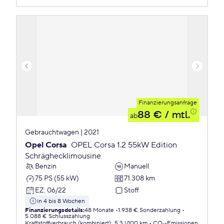
Finanzierungsanfrage
88 €
/ mtl.
ab
Gebrauchtwagen | 2021
Opel Corsa
OPEL Corsa 1.2 55kW Edition
Schräghecklimousine
Benzin
Manuell
75 PS (55 kW)
71.308 km
EZ
:
06/22
Stoff
in 4 bis 8 Wochen
Finanzierungsdetails
:
48 Monate
1.938 € Sonderzahlung
5.088 € Schlusszahlung
Kraftstoffverbrauch (kombiniert)
:
5,3 l/100 km
CO₂-Emissionen