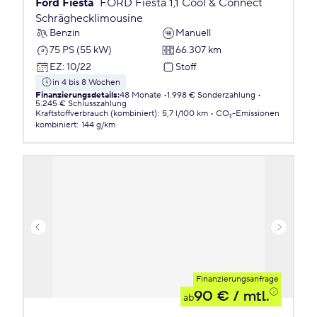
Ford Fiesta
FORD Fiesta 1,1 Cool & Connect
Schräghecklimousine
Benzin
Manuell
75 PS (55 kW)
66.307 km
EZ
:
10/22
Stoff
in 4 bis 8 Wochen
Finanzierungsdetails
:
48 Monate
1.998 € Sonderzahlung
5.245 € Schlusszahlung
Kraftstoffverbrauch (kombiniert)
:
5,7 l/100 km
CO₂-Emissionen
kombiniert
:
144 g/km
Finanzierungsanfrage
90 €
/ mtl.
ab