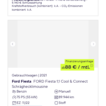
5.140 € Schlusszahlung
Kraftstoffverbrauch (kombiniert)
:
k.A.
CO₂-Emissionen
kombiniert
:
k.A.
Finanzierungsanfrage
88 €
/ mtl.
ab
Gebrauchtwagen | 2021
Ford Fiesta
FORD Fiesta 1,1 Cool & Connect
Schräghecklimousine
Benzin
Manuell
75 PS (55 kW)
89.944 km
EZ
:
11/22
Stoff