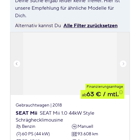
Deine Suche ergab leider keine Treffer. Hier ist
unsere Empfehlung für ähnliche Modelle für
Dich.
Alternativ kannst Du
Alle Filter zurücksetzen
Finanzierungsanfrage
63 €
/ mtl.
ab
Gebrauchtwagen | 2018
SEAT Mii
SEAT Mii 1.0 44kW Style
Schräghecklimousine
Benzin
Manuell
60 PS (44 kW)
93.608 km