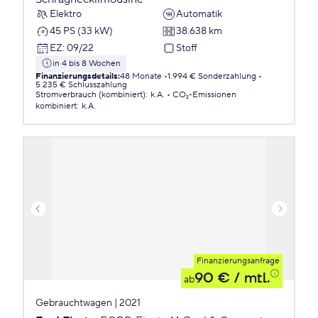
Elektro
Automatik
45 PS (33 kW)
38.638 km
EZ
:
09/22
Stoff
in 4 bis 8 Wochen
Finanzierungsdetails
:
48 Monate
1.994 € Sonderzahlung
5.235 € Schlusszahlung
Stromverbrauch (kombiniert)
:
k.A.
CO₂-Emissionen
kombiniert
:
k.A.
Finanzierungsanfrage
90 €
/ mtl.
ab
Gebrauchtwagen | 2021