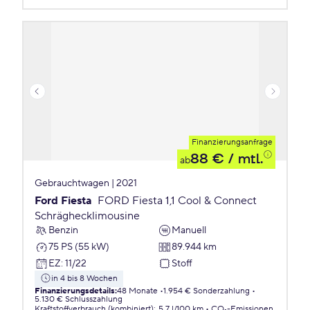
Finanzierungsanfrage
88 €
/ mtl.
ab
Gebrauchtwagen | 2021
Ford Fiesta
FORD Fiesta 1,1 Cool & Connect
Schräghecklimousine
Benzin
Manuell
75 PS (55 kW)
89.944 km
EZ
:
11/22
Stoff
in 4 bis 8 Wochen
Finanzierungsdetails
:
48 Monate
1.954 € Sonderzahlung
5.130 € Schlusszahlung
Kraftstoffverbrauch (kombiniert)
:
5,7 l/100 km
CO₂-Emissionen