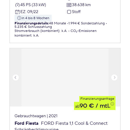
45 PS (33 kW)
38.638 km
EZ
:
09/22
Stoff
in 4 bis 8 Wochen
Finanzierungsdetails
:
48 Monate
1.994 € Sonderzahlung
5.235 € Schlusszahlung
Stromverbrauch (kombiniert)
:
k.A.
CO₂-Emissionen
kombiniert
:
k.A.
Finanzierungsanfrage
90 €
/ mtl.
ab
Gebrauchtwagen | 2021
Ford Fiesta
FORD Fiesta 1,1 Cool & Connect
Schräghecklimousine