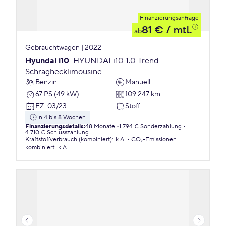
Finanzierungsanfrage
81 €
/ mtl.
ab
Gebrauchtwagen | 2022
Hyundai i10
HYUNDAI i10 1.0 Trend
Schräghecklimousine
Benzin
Manuell
67 PS (49 kW)
109.247 km
EZ
:
03/23
Stoff
in 4 bis 8 Wochen
Finanzierungsdetails
:
48 Monate
1.794 € Sonderzahlung
4.710 € Schlusszahlung
Kraftstoffverbrauch (kombiniert)
:
k.A.
CO₂-Emissionen
kombiniert
:
k.A.