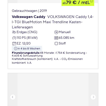
79 €
/ mtl.
ab
Gebrauchtwagen | 2019
Volkswagen Caddy
VOLKSWAGEN Caddy 1,4-
l-TGI BlueMotion Maxi Trendline Kasten-
Lieferwagen
Erdgas (CNG)
Manuell
110 PS (81 kW)
65.085 km
EZ
:
12/20
Stoff
in 4 bis 8 Wochen
Finanzierungsdetails
:
48 Monate
1.754 € Sonderzahlung
4.605 € Schlusszahlung
Kraftstoffverbrauch (kombiniert)
:
k.A.
CO₂-Emissionen
kombiniert
:
k.A.