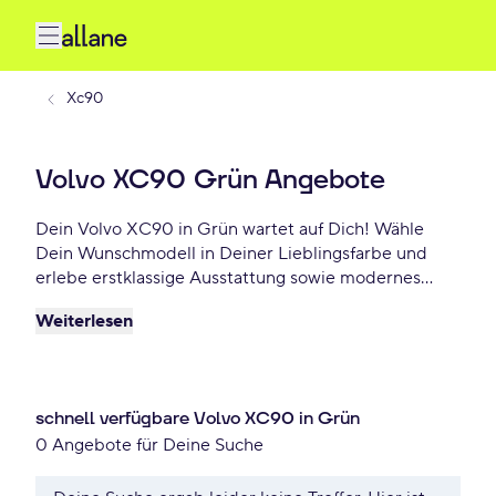
Xc90
Volvo XC90 Grün Angebote
Dein Volvo XC90 in Grün wartet auf Dich! Wähle
Dein Wunschmodell in Deiner Lieblingsfarbe und
erlebe erstklassige Ausstattung sowie modernes
Design. Profitiere von flexiblen Leasing- und
Weiterlesen
Finanzierungsoptionen und fahre Dein Volvo XC90
Grün schon ab - €/mtl.!
schnell verfügbare Volvo XC90 in Grün
0 Angebote für Deine Suche