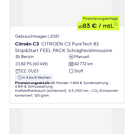
Finanzierungsanfrage
83 €
/ mtl.
ab
Gebrauchtwagen | 2021
Citroën C3
CITROEN C3 PureTech 83
Stop&Start FEEL PACK Schräghecklimousine
Benzin
Manuell
82 PS (60 kW)
42.772 km
EZ
:
01/23
Stoff
in 4 bis 8 Wochen
Finanzierungsdetails
:
48 Monate
1.844 € Sonderzahlung
4.841 € Schlusszahlung
Kraftstoffverbrauch (kombiniert)
:
5,5 l/100 km
CO₂-Emissionen
kombiniert
:
125 g/km