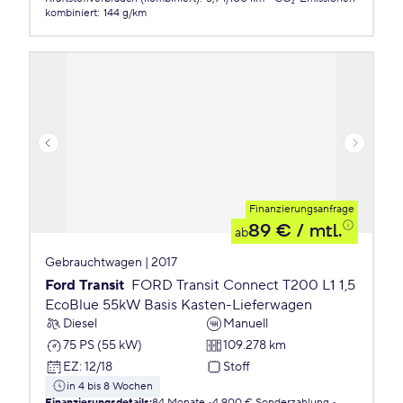
kombiniert
:
144 g/km
Finanzierungsanfrage
89 €
/ mtl.
ab
Gebrauchtwagen | 2017
Ford Transit
FORD Transit Connect T200 L1 1,5
EcoBlue 55kW Basis Kasten-Lieferwagen
Diesel
Manuell
75 PS (55 kW)
109.278 km
EZ
:
12/18
Stoff
in 4 bis 8 Wochen
Finanzierungsdetails
:
84 Monate
4.900 € Sonderzahlung