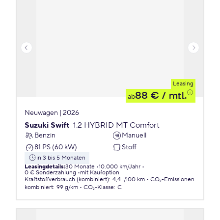
Leasing
88 €
/ mtl.
ab
Neuwagen | 2026
Suzuki Swift
1.2 HYBRID MT Comfort
Benzin
Manuell
81 PS (60 kW)
Stoff
in 3 bis 5 Monaten
Leasingdetails
:
30 Monate
10.000 km/Jahr
0 € Sonderzahlung
mit Kaufoption
Kraftstoffverbrauch (kombiniert)
:
4,4 l/100 km
CO₂-Emissionen
kombiniert
:
99 g/km
CO₂-Klasse
:
C