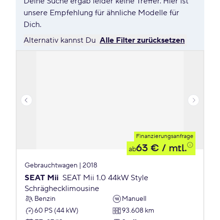
Deine Suche ergab leider keine Treffer. Hier ist
unsere Empfehlung für ähnliche Modelle für
Dich.
Alternativ kannst Du
Alle Filter zurücksetzen
Finanzierungsanfrage
63 €
/ mtl.
ab
Gebrauchtwagen | 2018
SEAT Mii
SEAT Mii 1.0 44kW Style
Schräghecklimousine
Benzin
Manuell
60 PS (44 kW)
93.608 km