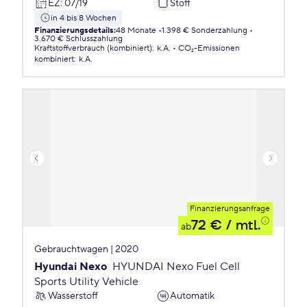
EZ
:
07/19
Stoff
in 4 bis 8 Wochen
Finanzierungsdetails
:
48 Monate
1.398 € Sonderzahlung
3.670 € Schlusszahlung
Kraftstoffverbrauch (kombiniert)
:
k.A.
CO₂-Emissionen
kombiniert
:
k.A.
Finanzierungsanfrage
72 €
/ mtl.
ab
Gebrauchtwagen | 2020
Hyundai Nexo
HYUNDAI Nexo Fuel Cell
Sports Utility Vehicle
Wasserstoff
Automatik