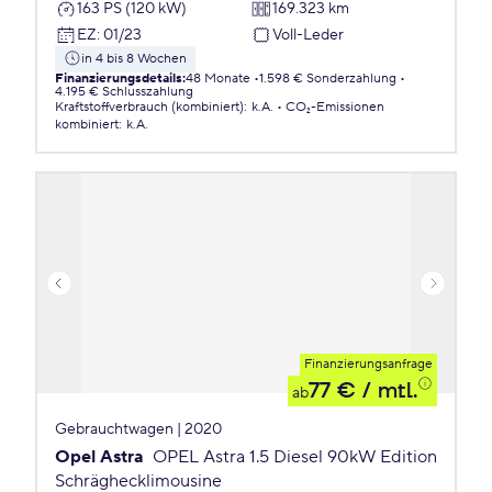
163 PS (120 kW)
169.323 km
EZ
:
01/23
Voll-Leder
in 4 bis 8 Wochen
Finanzierungsdetails
:
48 Monate
1.598 € Sonderzahlung
4.195 € Schlusszahlung
Kraftstoffverbrauch (kombiniert)
:
k.A.
CO₂-Emissionen
kombiniert
:
k.A.
Finanzierungsanfrage
77 €
/ mtl.
ab
Gebrauchtwagen | 2020
Opel Astra
OPEL Astra 1.5 Diesel 90kW Edition
Schräghecklimousine