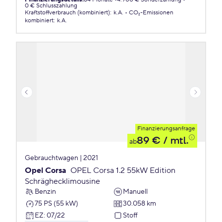
0 € Schlusszahlung
Kraftstoffverbrauch (kombiniert)
:
k.A.
CO₂-Emissionen
kombiniert
:
k.A.
Finanzierungsanfrage
89 €
/ mtl.
ab
Gebrauchtwagen | 2021
Opel Corsa
OPEL Corsa 1.2 55kW Edition
Schräghecklimousine
Benzin
Manuell
75 PS (55 kW)
30.058 km
EZ
:
07/22
Stoff