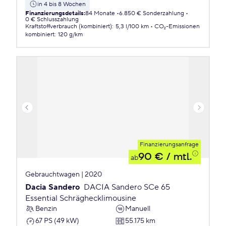
in 4 bis 8 Wochen
Finanzierungsdetails
:
84 Monate
6.850 € Sonderzahlung
0 € Schlusszahlung
Kraftstoffverbrauch (kombiniert)
:
5,3 l/100 km
CO₂-Emissionen
kombiniert
:
120 g/km
Finanzierungsanfrage
90 €
/ mtl.
ab
Gebrauchtwagen | 2020
Dacia Sandero
DACIA Sandero SCe 65
Essential Schräghecklimousine
Benzin
Manuell
67 PS (49 kW)
55.175 km