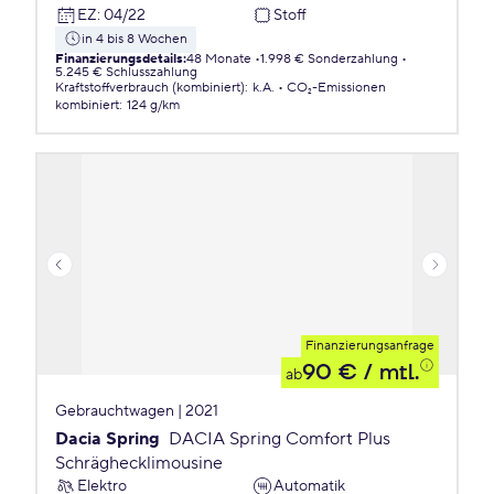
EZ
:
04/22
Stoff
in 4 bis 8 Wochen
Finanzierungsdetails
:
48 Monate
1.998 € Sonderzahlung
5.245 € Schlusszahlung
Kraftstoffverbrauch (kombiniert)
:
k.A.
CO₂-Emissionen
kombiniert
:
124 g/km
Finanzierungsanfrage
90 €
/ mtl.
ab
Gebrauchtwagen | 2021
Dacia Spring
DACIA Spring Comfort Plus
Schräghecklimousine
Elektro
Automatik