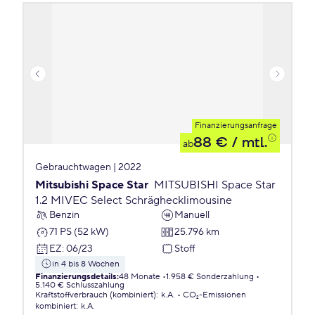
Finanzierungsanfrage
88 €
/ mtl.
ab
Gebrauchtwagen | 2022
Mitsubishi Space Star
MITSUBISHI Space Star
1.2 MIVEC Select Schräghecklimousine
Benzin
Manuell
71 PS (52 kW)
25.796 km
EZ
:
06/23
Stoff
in 4 bis 8 Wochen
Finanzierungsdetails
:
48 Monate
1.958 € Sonderzahlung
5.140 € Schlusszahlung
Kraftstoffverbrauch (kombiniert)
:
k.A.
CO₂-Emissionen
kombiniert
:
k.A.