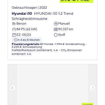
ab
Gebrauchtwagen | 2022
Hyundai i10
HYUNDAI i10 1.2 Trend
Schräghecklimousine
Benzin
Manuell
84 PS (62 kW)
90.337 km
EZ
:
05/23
Stoff
in 4 bis 8 Wochen
Finanzierungsdetails
:
48 Monate
1.994 € Sonderzahlung
5.235 € Schlusszahlung
Kraftstoffverbrauch (kombiniert)
:
k.A.
CO₂-Emissionen
kombiniert
:
k.A.