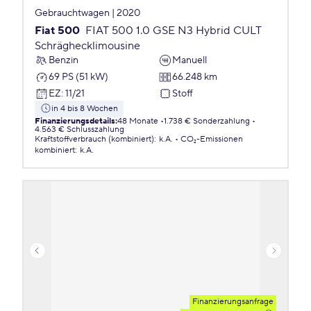
Gebrauchtwagen | 2020
Fiat 500
FIAT 500 1.0 GSE N3 Hybrid CULT
Schräghecklimousine
Benzin
Manuell
69 PS (51 kW)
66.248 km
EZ
:
11/21
Stoff
in 4 bis 8 Wochen
Finanzierungsdetails
:
48 Monate
1.738 € Sonderzahlung
4.563 € Schlusszahlung
Kraftstoffverbrauch (kombiniert)
:
k.A.
CO₂-Emissionen
kombiniert
:
k.A.
Finanzierungsanfrage