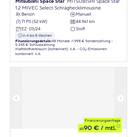
Mitsubishi Space Star
MITSUBISHI Space Star
1.2 MIVEC Select Schräghecklimousine
Benzin
Manuell
71 PS (52 kW)
44.961 km
EZ
:
03/24
Stoff
in 4 bis 8 Wochen
Finanzierungsdetails
:
48 Monate
1.998 € Sonderzahlung
5.245 € Schlusszahlung
Kraftstoffverbrauch (kombiniert)
:
k.A.
CO₂-Emissionen
kombiniert
:
k.A.
Finanzierungsanfrage
90 €
/ mtl.
ab