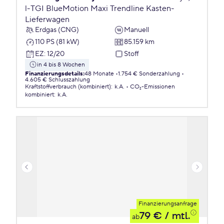
l-TGI BlueMotion Maxi Trendline Kasten-
Lieferwagen
Erdgas (CNG)
Manuell
110 PS (81 kW)
85.159 km
EZ
:
12/20
Stoff
in 4 bis 8 Wochen
Finanzierungsdetails
:
48 Monate
1.754 € Sonderzahlung
4.605 € Schlusszahlung
Kraftstoffverbrauch (kombiniert)
:
k.A.
CO₂-Emissionen
kombiniert
:
k.A.
Finanzierungsanfrage
79 €
/ mtl.
ab