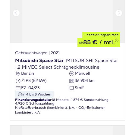
Finanzierungsanfrage
85 €
/ mtl.
ab
Gebrauchtwagen | 2021
Mitsubishi Space Star
MITSUBISHI Space Star
1.2 MIVEC Select Schräghecklimousine
Benzin
Manuell
71 PS (52 kW)
36.904 km
EZ
:
04/23
Stoff
in 4 bis 8 Wochen
Finanzierungsdetails
:
48 Monate
1.874 € Sonderzahlung
4.920 € Schlusszahlung
Kraftstoffverbrauch (kombiniert)
:
k.A.
CO₂-Emissionen
kombiniert
:
k.A.