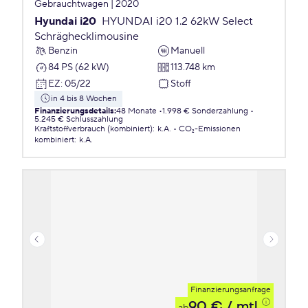
Gebrauchtwagen | 2020
Hyundai i20
HYUNDAI i20 1.2 62kW Select
Schräghecklimousine
Benzin
Manuell
84 PS (62 kW)
113.748 km
EZ
:
05/22
Stoff
in 4 bis 8 Wochen
Finanzierungsdetails
:
48 Monate
1.998 € Sonderzahlung
5.245 € Schlusszahlung
Kraftstoffverbrauch (kombiniert)
:
k.A.
CO₂-Emissionen
kombiniert
:
k.A.
Finanzierungsanfrage
90 €
/ mtl.