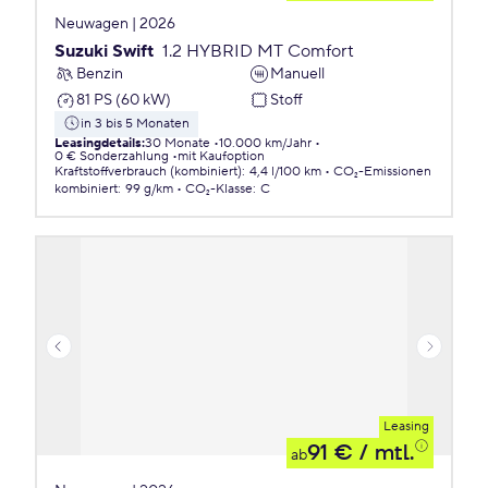
Neuwagen | 2026
Suzuki Swift
1.2 HYBRID MT Comfort
Benzin
Manuell
81 PS (60 kW)
Stoff
in 3 bis 5 Monaten
Leasingdetails
:
30 Monate
10.000 km/Jahr
0 € Sonderzahlung
mit Kaufoption
Kraftstoffverbrauch (kombiniert)
:
4,4 l/100 km
CO₂-Emissionen
kombiniert
:
99 g/km
CO₂-Klasse
:
C
Leasing
91 €
/ mtl.
ab