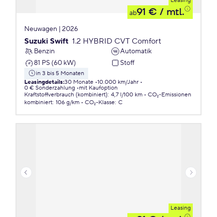
Leasing
91 €
/ mtl.
ab
Neuwagen | 2026
Suzuki Swift
1.2 HYBRID CVT Comfort
Benzin
Automatik
81 PS (60 kW)
Stoff
in 3 bis 5 Monaten
Leasingdetails
:
30 Monate
10.000 km/Jahr
0 € Sonderzahlung
mit Kaufoption
Kraftstoffverbrauch (kombiniert)
:
4,7 l/100 km
CO₂-Emissionen
kombiniert
:
106 g/km
CO₂-Klasse
:
C
Leasing