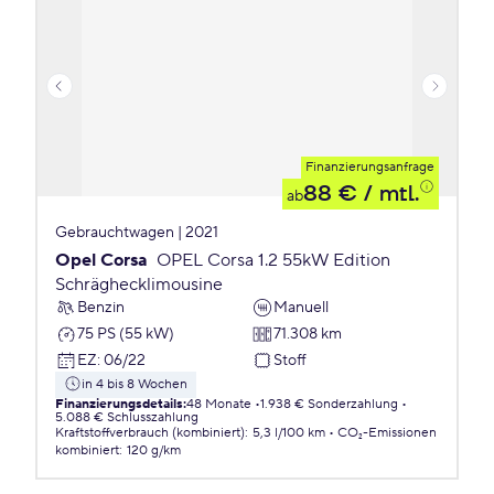
Finanzierungsanfrage
88 €
/ mtl.
ab
Gebrauchtwagen | 2021
Opel Corsa
OPEL Corsa 1.2 55kW Edition
Schräghecklimousine
Benzin
Manuell
75 PS (55 kW)
71.308 km
EZ
:
06/22
Stoff
in 4 bis 8 Wochen
Finanzierungsdetails
:
48 Monate
1.938 € Sonderzahlung
5.088 € Schlusszahlung
Kraftstoffverbrauch (kombiniert)
:
5,3 l/100 km
CO₂-Emissionen
kombiniert
:
120 g/km