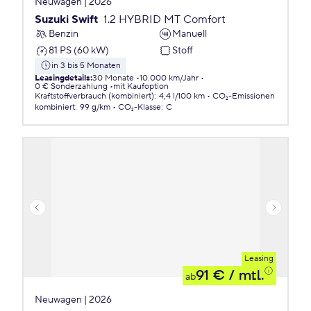
Neuwagen | 2026
Suzuki Swift
1.2 HYBRID MT Comfort
Benzin
Manuell
81 PS (60 kW)
Stoff
in 3 bis 5 Monaten
Leasingdetails
:
30 Monate
10.000 km/Jahr
0 € Sonderzahlung
mit Kaufoption
Kraftstoffverbrauch (kombiniert)
:
4,4 l/100 km
CO₂-Emissionen
kombiniert
:
99 g/km
CO₂-Klasse
:
C
Leasing
91 €
/ mtl.
ab
Neuwagen | 2026