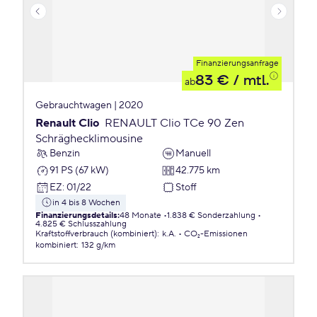
Finanzierungsanfrage
83 €
/ mtl.
ab
Gebrauchtwagen | 2020
Renault Clio
RENAULT Clio TCe 90 Zen
Schräghecklimousine
Benzin
Manuell
91 PS (67 kW)
42.775 km
EZ
:
01/22
Stoff
in 4 bis 8 Wochen
Finanzierungsdetails
:
48 Monate
1.838 € Sonderzahlung
4.825 € Schlusszahlung
Kraftstoffverbrauch (kombiniert)
:
k.A.
CO₂-Emissionen
kombiniert
:
132 g/km