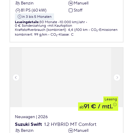
Benzin
Manuell
81 PS (60 kW)
Stoff
in 3 bis 5 Monaten
Leasingdetails
:
30 Monate
10.000 km/Jahr
0 € Sonderzahlung
mit Kaufoption
Kraftstoffverbrauch (kombiniert)
:
4,4 l/100 km
CO₂-Emissionen
kombiniert
:
99 g/km
CO₂-Klasse
:
C
Leasing
91 €
/ mtl.
ab
Neuwagen | 2026
Suzuki Swift
1.2 HYBRID MT Comfort
Benzin
Manuell