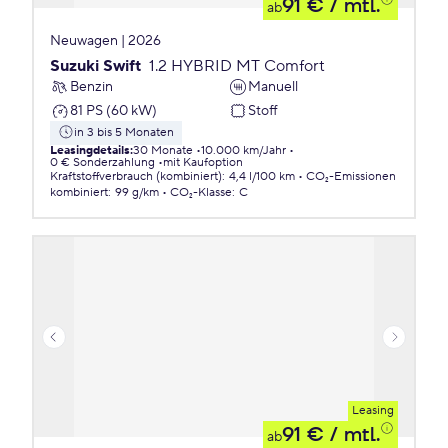
91 €
/ mtl.
ab
Neuwagen | 2026
Suzuki Swift
1.2 HYBRID MT Comfort
Benzin
Manuell
81 PS (60 kW)
Stoff
in 3 bis 5 Monaten
Leasingdetails
:
30 Monate
10.000 km/Jahr
0 € Sonderzahlung
mit Kaufoption
Kraftstoffverbrauch (kombiniert)
:
4,4 l/100 km
CO₂-Emissionen
kombiniert
:
99 g/km
CO₂-Klasse
:
C
Leasing
91 €
/ mtl.
ab