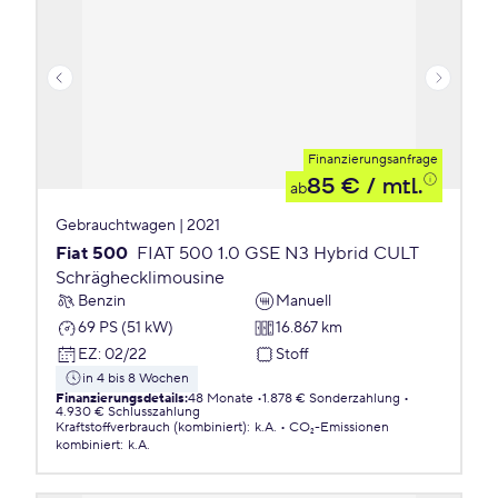
Finanzierungsanfrage
85 €
/ mtl.
ab
Gebrauchtwagen | 2021
Fiat 500
FIAT 500 1.0 GSE N3 Hybrid CULT
Schräghecklimousine
Benzin
Manuell
69 PS (51 kW)
16.867 km
EZ
:
02/22
Stoff
in 4 bis 8 Wochen
Finanzierungsdetails
:
48 Monate
1.878 € Sonderzahlung
4.930 € Schlusszahlung
Kraftstoffverbrauch (kombiniert)
:
k.A.
CO₂-Emissionen
kombiniert
:
k.A.