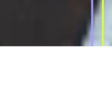
Fragen zum
Fahrzeugangebot
Du möchtest Dir ein unverbindliches
Angebot einholen, weißt aber noch nicht
genau, welche Vorteile ein konfigurierbarer
Neuwagen oder ein Lagerfahrzeug bietet?