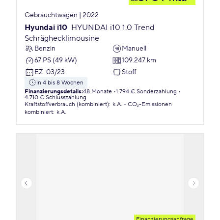
Gebrauchtwagen | 2022
Hyundai i10
HYUNDAI i10 1.0 Trend
Schräghecklimousine
Benzin
Manuell
67 PS (49 kW)
109.247 km
EZ
:
03/23
Stoff
in 4 bis 8 Wochen
Finanzierungsdetails
:
48 Monate
1.794 € Sonderzahlung
4.710 € Schlusszahlung
Kraftstoffverbrauch (kombiniert)
:
k.A.
CO₂-Emissionen
kombiniert
:
k.A.
Finanzierungsanfrage