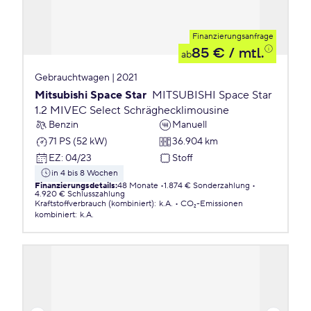
Finanzierungsanfrage
85 €
/ mtl.
ab
Gebrauchtwagen | 2021
Mitsubishi Space Star
MITSUBISHI Space Star
1.2 MIVEC Select Schräghecklimousine
Benzin
Manuell
71 PS (52 kW)
36.904 km
EZ
:
04/23
Stoff
in 4 bis 8 Wochen
Finanzierungsdetails
:
48 Monate
1.874 € Sonderzahlung
4.920 € Schlusszahlung
Kraftstoffverbrauch (kombiniert)
:
k.A.
CO₂-Emissionen
kombiniert
:
k.A.