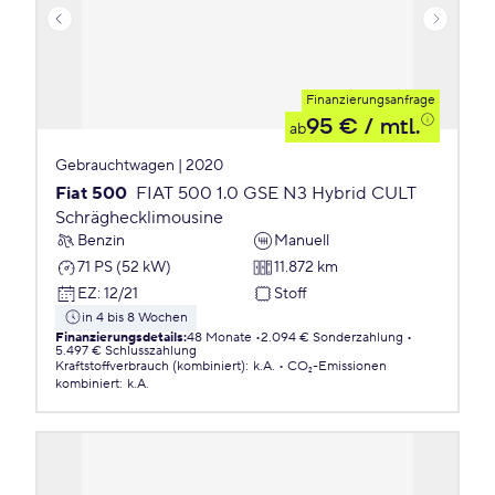
Finanzierungsanfrage
95 €
/ mtl.
ab
Gebrauchtwagen | 2020
Fiat 500
FIAT 500 1.0 GSE N3 Hybrid CULT
Schräghecklimousine
Benzin
Manuell
71 PS (52 kW)
11.872 km
EZ
:
12/21
Stoff
in 4 bis 8 Wochen
Finanzierungsdetails
:
48 Monate
2.094 € Sonderzahlung
5.497 € Schlusszahlung
Kraftstoffverbrauch (kombiniert)
:
k.A.
CO₂-Emissionen
kombiniert
:
k.A.