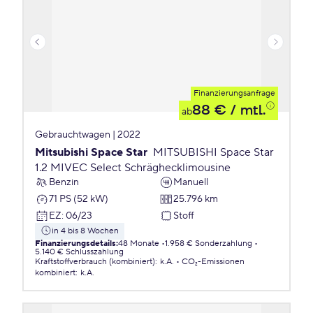
Finanzierungsanfrage
88 €
/ mtl.
ab
Gebrauchtwagen | 2022
Mitsubishi Space Star
MITSUBISHI Space Star
1.2 MIVEC Select Schräghecklimousine
Benzin
Manuell
71 PS (52 kW)
25.796 km
EZ
:
06/23
Stoff
in 4 bis 8 Wochen
Finanzierungsdetails
:
48 Monate
1.958 € Sonderzahlung
5.140 € Schlusszahlung
Kraftstoffverbrauch (kombiniert)
:
k.A.
CO₂-Emissionen
kombiniert
:
k.A.