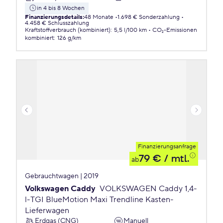
in 4 bis 8 Wochen
Finanzierungsdetails
:
48 Monate
1.698 € Sonderzahlung
4.458 € Schlusszahlung
Kraftstoffverbrauch (kombiniert)
:
5,5 l/100 km
CO₂-Emissionen
kombiniert
:
126 g/km
Finanzierungsanfrage
79 €
/ mtl.
ab
Gebrauchtwagen | 2019
Volkswagen Caddy
VOLKSWAGEN Caddy 1,4-
l-TGI BlueMotion Maxi Trendline Kasten-
Lieferwagen
Erdgas (CNG)
Manuell