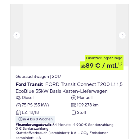
Finanzierungsanfrage
89 €
/ mtl.
ab
Gebrauchtwagen | 2017
Ford Transit
FORD Transit Connect T200 L1 1,5
EcoBlue 55kW Basis Kasten-Lieferwagen
Diesel
Manuell
75 PS (55 kW)
109.278 km
EZ
:
12/18
Stoff
in 4 bis 8 Wochen
Finanzierungsdetails
:
84 Monate
4.900 € Sonderzahlung
0 € Schlusszahlung
Kraftstoffverbrauch (kombiniert)
:
k.A.
CO₂-Emissionen
kombiniert
:
k.A.