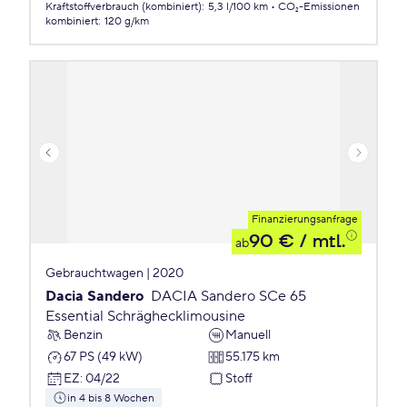
Kraftstoffverbrauch (kombiniert)
:
5,3 l/100 km
CO₂-Emissionen
kombiniert
:
120 g/km
Finanzierungsanfrage
90 €
/ mtl.
ab
Gebrauchtwagen | 2020
Dacia Sandero
DACIA Sandero SCe 65
Essential Schräghecklimousine
Benzin
Manuell
67 PS (49 kW)
55.175 km
EZ
:
04/22
Stoff
in 4 bis 8 Wochen