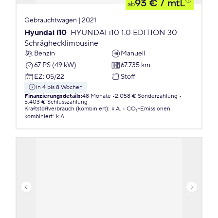
93 €
/ mtl.
ab
Gebrauchtwagen | 2021
Hyundai i10
HYUNDAI i10 1.0 EDITION 30
Schräghecklimousine
Benzin
Manuell
67 PS (49 kW)
67.735 km
EZ
:
05/22
Stoff
in 4 bis 8 Wochen
Finanzierungsdetails
:
48 Monate
2.058 € Sonderzahlung
5.403 € Schlusszahlung
Kraftstoffverbrauch (kombiniert)
:
k.A.
CO₂-Emissionen
kombiniert
:
k.A.