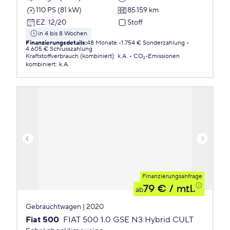
110 PS (81 kW)
85.159 km
EZ
:
12/20
Stoff
in 4 bis 8 Wochen
Finanzierungsdetails
:
48 Monate
1.754 € Sonderzahlung
4.605 € Schlusszahlung
Kraftstoffverbrauch (kombiniert)
:
k.A.
CO₂-Emissionen
kombiniert
:
k.A.
Finanzierungsanfrage
79 €
/ mtl.
ab
Gebrauchtwagen | 2020
Fiat 500
FIAT 500 1.0 GSE N3 Hybrid CULT