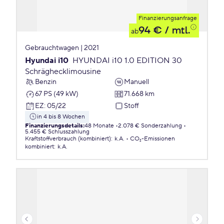
Finanzierungsanfrage
94 €
/ mtl.
ab
Gebrauchtwagen | 2021
Hyundai i10
HYUNDAI i10 1.0 EDITION 30
Schräghecklimousine
Benzin
Manuell
67 PS (49 kW)
71.668 km
EZ
:
05/22
Stoff
in 4 bis 8 Wochen
Finanzierungsdetails
:
48 Monate
2.078 € Sonderzahlung
5.455 € Schlusszahlung
Kraftstoffverbrauch (kombiniert)
:
k.A.
CO₂-Emissionen
kombiniert
:
k.A.