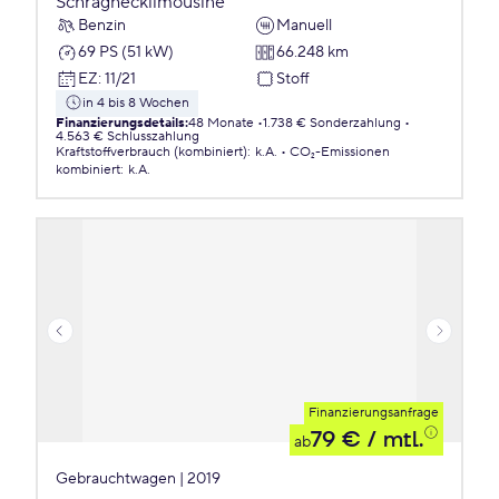
Schräghecklimousine
Benzin
Manuell
69 PS (51 kW)
66.248 km
EZ
:
11/21
Stoff
in 4 bis 8 Wochen
Finanzierungsdetails
:
48 Monate
1.738 € Sonderzahlung
4.563 € Schlusszahlung
Kraftstoffverbrauch (kombiniert)
:
k.A.
CO₂-Emissionen
kombiniert
:
k.A.
Finanzierungsanfrage
79 €
/ mtl.
ab
Gebrauchtwagen | 2019