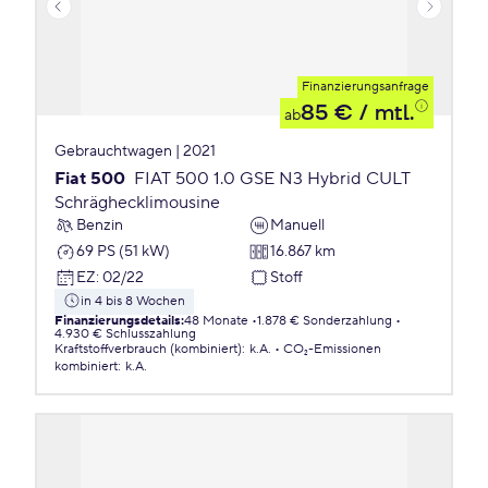
Finanzierungsanfrage
85 €
/ mtl.
ab
Gebrauchtwagen | 2021
Fiat 500
FIAT 500 1.0 GSE N3 Hybrid CULT
Schräghecklimousine
Benzin
Manuell
69 PS (51 kW)
16.867 km
EZ
:
02/22
Stoff
in 4 bis 8 Wochen
Finanzierungsdetails
:
48 Monate
1.878 € Sonderzahlung
4.930 € Schlusszahlung
Kraftstoffverbrauch (kombiniert)
:
k.A.
CO₂-Emissionen
kombiniert
:
k.A.