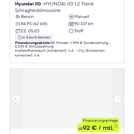
Hyundai i10
HYUNDAI i10 1.2 Trend
Schräghecklimousine
Benzin
Manuell
84 PS (62 kW)
90.337 km
EZ
:
05/23
Stoff
in 4 bis 8 Wochen
Finanzierungsdetails
:
48 Monate
1.994 € Sonderzahlung
5.235 € Schlusszahlung
Kraftstoffverbrauch (kombiniert)
:
k.A.
CO₂-Emissionen
kombiniert
:
k.A.
Finanzierungsanfrage
92 €
/ mtl.
ab