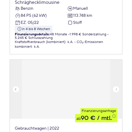
Schräghecklimousine
Benzin
Manuell
84 PS (62 kW)
113.748 km
EZ
:
05/22
Stoff
in 4 bis 8 Wochen
Finanzierungsdetails
:
48 Monate
1.998 € Sonderzahlung
5.245 € Schlusszahlung
Kraftstoffverbrauch (kombiniert)
:
k.A.
CO₂-Emissionen
kombiniert
:
k.A.
Finanzierungsanfrage
90 €
/ mtl.
ab
Gebrauchtwagen | 2022