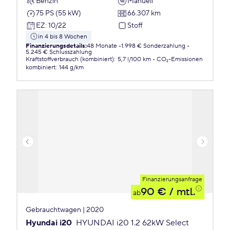
Benzin
Manuell
75 PS (55 kW)
66.307 km
EZ
:
10/22
Stoff
in 4 bis 8 Wochen
Finanzierungsdetails
:
48 Monate
1.998 € Sonderzahlung
5.245 € Schlusszahlung
Kraftstoffverbrauch (kombiniert)
:
5,7 l/100 km
CO₂-Emissionen
kombiniert
:
144 g/km
Finanzierungsanfrage
90 €
/ mtl.
ab
Gebrauchtwagen | 2020
Hyundai i20
HYUNDAI i20 1.2 62kW Select