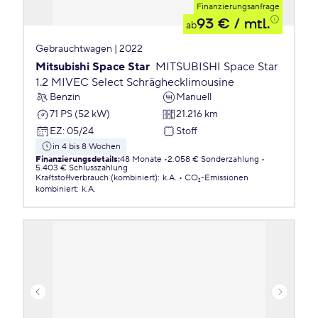
Finanzierungsanfrage
93 €
/ mtl.
ab
Gebrauchtwagen | 2022
Mitsubishi Space Star
MITSUBISHI Space Star
1.2 MIVEC Select Schräghecklimousine
Benzin
Manuell
71 PS (52 kW)
21.216 km
EZ
:
05/24
Stoff
in 4 bis 8 Wochen
Finanzierungsdetails
:
48 Monate
2.058 € Sonderzahlung
5.403 € Schlusszahlung
Kraftstoffverbrauch (kombiniert)
:
k.A.
CO₂-Emissionen
kombiniert
:
k.A.