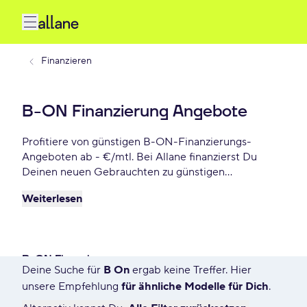
Finanzieren
B-ON Finanzierung Angebote
Profitiere von günstigen B-ON-Finanzierungs-
Angeboten ab - €/mtl. Bei Allane finanzierst Du
Deinen neuen Gebrauchten zu günstigen
Konditionen, inkl. 12 Monate
Weiterlesen
Gebrauchtwagengarantie und vielen weiteren
Vorteilen. Reserviere Dir Dein Wunsch-B-ON-
Modell für die nächsten 72 Stunden.
B-ON Finanzierung
Deine Suche für
B On
ergab keine Treffer. Hier
1756 Angebote für Deine Suche
unsere Empfehlung
für ähnliche Modelle für Dich
.