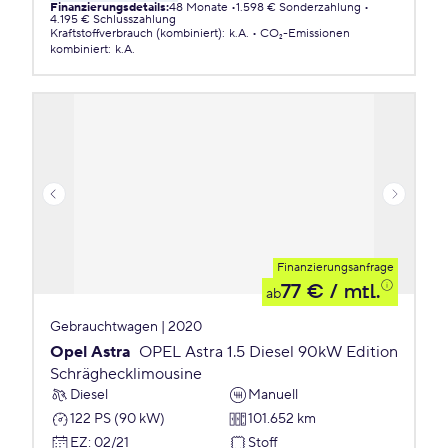
Finanzierungsdetails
:
48 Monate
1.598 € Sonderzahlung
4.195 € Schlusszahlung
Kraftstoffverbrauch (kombiniert)
:
k.A.
CO₂-Emissionen
kombiniert
:
k.A.
Finanzierungsanfrage
77 €
/ mtl.
ab
Gebrauchtwagen | 2020
Opel Astra
OPEL Astra 1.5 Diesel 90kW Edition
Schräghecklimousine
Diesel
Manuell
122 PS (90 kW)
101.652 km
EZ
:
02/21
Stoff