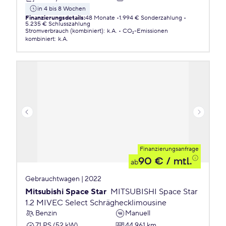
in 4 bis 8 Wochen
Finanzierungsdetails
:
48 Monate
1.994 € Sonderzahlung
5.235 € Schlusszahlung
Stromverbrauch (kombiniert)
:
k.A.
CO₂-Emissionen
kombiniert
:
k.A.
Finanzierungsanfrage
90 €
/ mtl.
ab
Gebrauchtwagen | 2022
Mitsubishi Space Star
MITSUBISHI Space Star
1.2 MIVEC Select Schräghecklimousine
Benzin
Manuell
71 PS (52 kW)
44.961 km