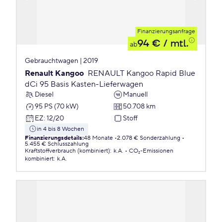
Finanzierungsanfrage
94 €
/ mtl.
ab
Gebrauchtwagen | 2019
Renault Kangoo
RENAULT Kangoo Rapid Blue
dCi 95 Basis Kasten-Lieferwagen
Diesel
Manuell
95 PS (70 kW)
50.708 km
EZ
:
12/20
Stoff
in 4 bis 8 Wochen
Finanzierungsdetails
:
48 Monate
2.078 € Sonderzahlung
5.455 € Schlusszahlung
Kraftstoffverbrauch (kombiniert)
:
k.A.
CO₂-Emissionen
kombiniert
:
k.A.