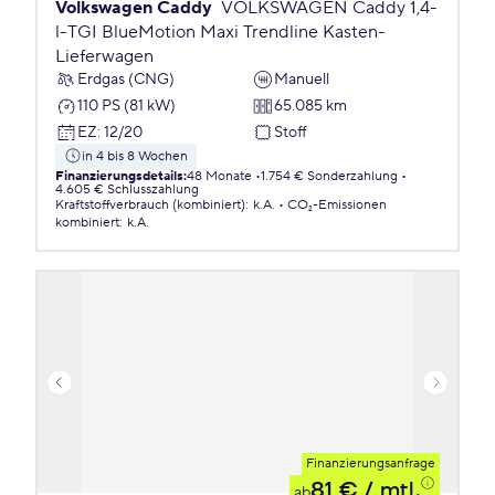
Volkswagen Caddy
VOLKSWAGEN Caddy 1,4-
l-TGI BlueMotion Maxi Trendline Kasten-
Lieferwagen
Erdgas (CNG)
Manuell
110 PS (81 kW)
65.085 km
EZ
:
12/20
Stoff
in 4 bis 8 Wochen
Finanzierungsdetails
:
48 Monate
1.754 € Sonderzahlung
4.605 € Schlusszahlung
Kraftstoffverbrauch (kombiniert)
:
k.A.
CO₂-Emissionen
kombiniert
:
k.A.
Finanzierungsanfrage
81 €
/ mtl.
ab