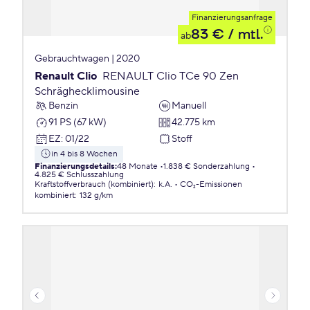
Finanzierungsanfrage
83 €
/ mtl.
ab
Gebrauchtwagen | 2020
Renault Clio
RENAULT Clio TCe 90 Zen
Schräghecklimousine
Benzin
Manuell
91 PS (67 kW)
42.775 km
EZ
:
01/22
Stoff
in 4 bis 8 Wochen
Finanzierungsdetails
:
48 Monate
1.838 € Sonderzahlung
4.825 € Schlusszahlung
Kraftstoffverbrauch (kombiniert)
:
k.A.
CO₂-Emissionen
kombiniert
:
132 g/km