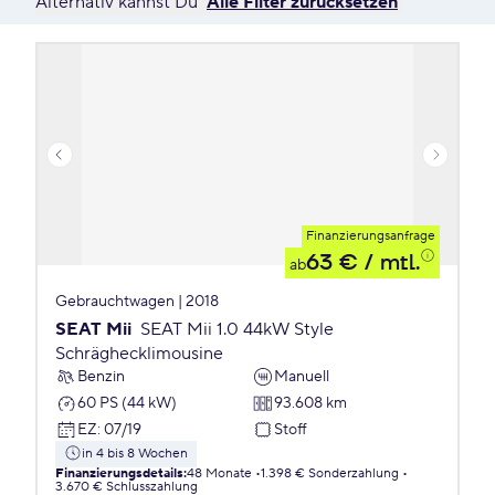
Alternativ kannst Du
Alle Filter zurücksetzen
Finanzierungsanfrage
63 €
/ mtl.
ab
Gebrauchtwagen | 2018
SEAT Mii
SEAT Mii 1.0 44kW Style
Schräghecklimousine
Benzin
Manuell
60 PS (44 kW)
93.608 km
EZ
:
07/19
Stoff
in 4 bis 8 Wochen
Finanzierungsdetails
:
48 Monate
1.398 € Sonderzahlung
3.670 € Schlusszahlung