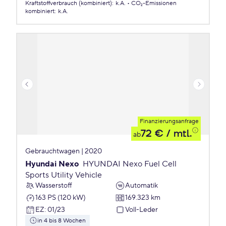
Kraftstoffverbrauch (kombiniert)
:
k.A.
CO₂-Emissionen
kombiniert
:
k.A.
Finanzierungsanfrage
72 €
/ mtl.
ab
Gebrauchtwagen | 2020
Hyundai Nexo
HYUNDAI Nexo Fuel Cell
Sports Utility Vehicle
Wasserstoff
Automatik
163 PS (120 kW)
169.323 km
EZ
:
01/23
Voll-Leder
in 4 bis 8 Wochen