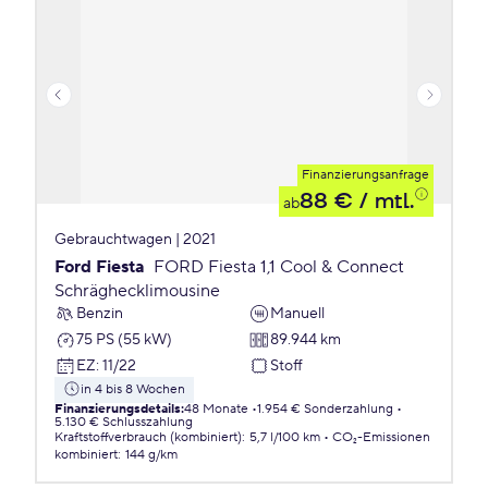
Finanzierungsanfrage
88 €
/ mtl.
ab
Gebrauchtwagen | 2021
Ford Fiesta
FORD Fiesta 1,1 Cool & Connect
Schräghecklimousine
Benzin
Manuell
75 PS (55 kW)
89.944 km
EZ
:
11/22
Stoff
in 4 bis 8 Wochen
Finanzierungsdetails
:
48 Monate
1.954 € Sonderzahlung
5.130 € Schlusszahlung
Kraftstoffverbrauch (kombiniert)
:
5,7 l/100 km
CO₂-Emissionen
kombiniert
:
144 g/km