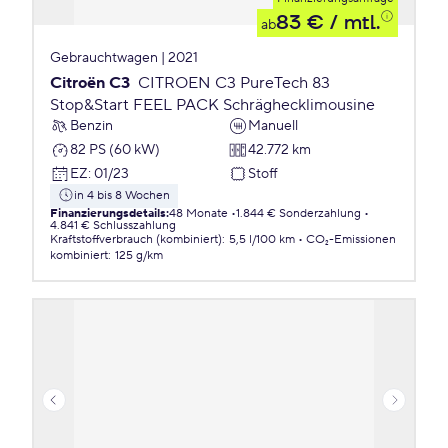
83 €
/ mtl.
ab
Gebrauchtwagen | 2021
Citroën C3
CITROEN C3 PureTech 83
Stop&Start FEEL PACK Schräghecklimousine
Benzin
Manuell
82 PS (60 kW)
42.772 km
EZ
:
01/23
Stoff
in 4 bis 8 Wochen
Finanzierungsdetails
:
48 Monate
1.844 € Sonderzahlung
4.841 € Schlusszahlung
Kraftstoffverbrauch (kombiniert)
:
5,5 l/100 km
CO₂-Emissionen
kombiniert
:
125 g/km