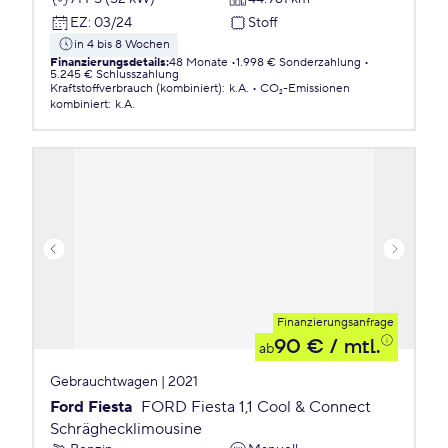
EZ
:
03/24
Stoff
in 4 bis 8 Wochen
Finanzierungsdetails
:
48 Monate
1.998 € Sonderzahlung
5.245 € Schlusszahlung
Kraftstoffverbrauch (kombiniert)
:
k.A.
CO₂-Emissionen
kombiniert
:
k.A.
Finanzierungsanfrage
90 €
/ mtl.
ab
Gebrauchtwagen | 2021
Ford Fiesta
FORD Fiesta 1,1 Cool & Connect
Schräghecklimousine