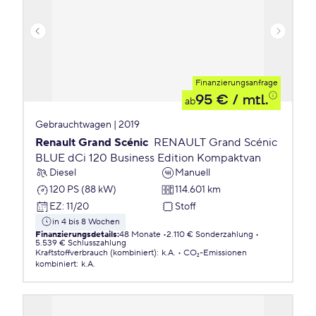
Finanzierungsanfrage
95 €
/ mtl.
ab
Gebrauchtwagen | 2019
Renault Grand Scénic
RENAULT Grand Scénic
BLUE dCi 120 Business Edition Kompaktvan
Diesel
Manuell
120 PS (88 kW)
114.601 km
EZ
:
11/20
Stoff
in 4 bis 8 Wochen
Finanzierungsdetails
:
48 Monate
2.110 € Sonderzahlung
5.539 € Schlusszahlung
Kraftstoffverbrauch (kombiniert)
:
k.A.
CO₂-Emissionen
kombiniert
:
k.A.