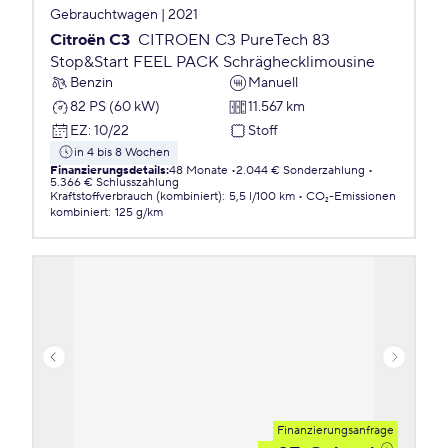
Gebrauchtwagen | 2021
Citroën C3
CITROEN C3 PureTech 83
Stop&Start FEEL PACK Schräghecklimousine
Benzin
Manuell
82 PS (60 kW)
11.567 km
EZ
:
10/22
Stoff
in 4 bis 8 Wochen
Finanzierungsdetails
:
48 Monate
2.044 € Sonderzahlung
5.366 € Schlusszahlung
Kraftstoffverbrauch (kombiniert)
:
5,5 l/100 km
CO₂-Emissionen
kombiniert
:
125 g/km
Finanzierungsanfrage