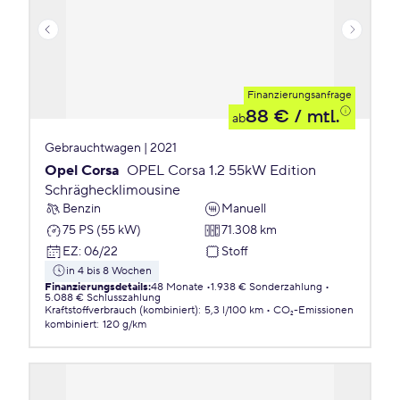
Finanzierungsanfrage
88 €
/ mtl.
ab
Gebrauchtwagen | 2021
Opel Corsa
OPEL Corsa 1.2 55kW Edition
Schräghecklimousine
Benzin
Manuell
75 PS (55 kW)
71.308 km
EZ
:
06/22
Stoff
in 4 bis 8 Wochen
Finanzierungsdetails
:
48 Monate
1.938 € Sonderzahlung
5.088 € Schlusszahlung
Kraftstoffverbrauch (kombiniert)
:
5,3 l/100 km
CO₂-Emissionen
kombiniert
:
120 g/km