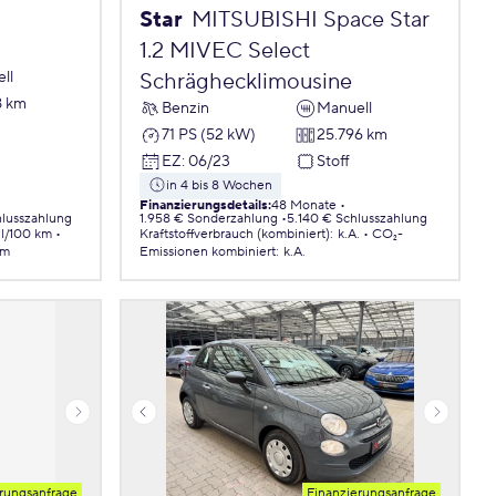
Star
MITSUBISHI Space Star
1.2 MIVEC Select
ll
Schräghecklimousine
8 km
Benzin
Manuell
71 PS (52 kW)
25.796 km
EZ
:
06/23
Stoff
in 4 bis 8 Wochen
Finanzierungsdetails
:
48 Monate
lusszahlung
1.958 € Sonderzahlung
5.140 € Schlusszahlung
 l/100 km
Kraftstoffverbrauch (kombiniert)
:
k.A.
CO₂-
km
Emissionen
kombiniert
:
k.A.
rungsanfrage
Finanzierungsanfrage