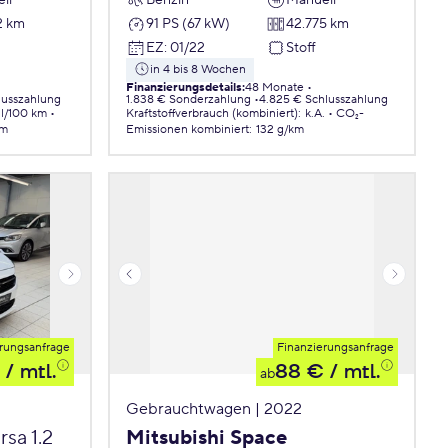
2 km
91 PS (67 kW)
42.775 km
EZ
:
01/22
Stoff
in 4 bis 8 Wochen
Finanzierungsdetails
:
48 Monate
lusszahlung
1.838 € Sonderzahlung
4.825 € Schlusszahlung
 l/100 km
Kraftstoffverbrauch (kombiniert)
:
k.A.
CO₂-
km
Emissionen
kombiniert
:
132 g/km
rungsanfrage
Finanzierungsanfrage
/ mtl.
88 €
/ mtl.
ab
Gebrauchtwagen | 2022
sa 1.2
Mitsubishi Space