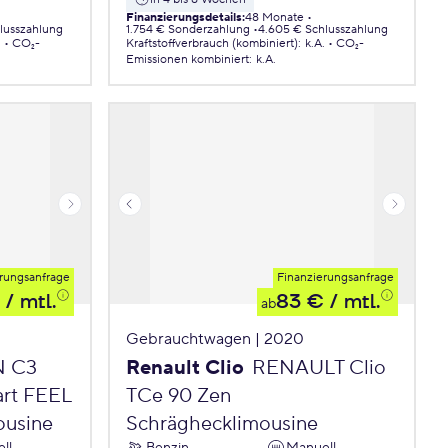
Finanzierungsdetails
:
48 Monate
lusszahlung
1.754 € Sonderzahlung
4.605 € Schlusszahlung
.
CO₂-
Kraftstoffverbrauch (kombiniert)
:
k.A.
CO₂-
Emissionen
kombiniert
:
k.A.
rungsanfrage
Finanzierungsanfrage
/ mtl.
83 €
/ mtl.
ab
Gebrauchtwagen | 2020
N C3
Renault Clio
RENAULT Clio
art FEEL
TCe 90 Zen
ousine
Schräghecklimousine
ll
Benzin
Manuell