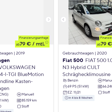
Finanzierungsanfrage
Finanzie
79 €
/ mtl.
79 €
ab
ab
twagen | 2019
Gebrauchtwagen | 2020
agen
Fiat 500
FIAT 500 1
VOLKSWAGEN
N3 Hybrid CULT
,4-l-TGI BlueMotion
Schräghecklimousine
Benzin
Manue
endline Kasten-
69 PS (51 kW)
66.24
agen
EZ
:
11/21
Stoff
(CNG)
Manuell
in 4 bis 8 Wochen
81 kW)
85.159 km
0
Stoff
 8 Wochen