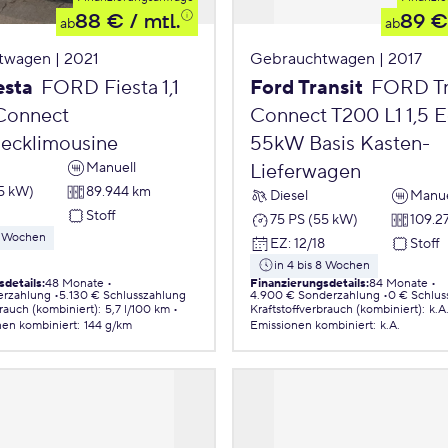
88 €
/ mtl.
89 €
ab
ab
twagen | 2021
Gebrauchtwagen | 2017
esta
FORD Fiesta 1,1
Ford Transit
FORD Tr
Connect
Connect T200 L1 1,5 
ecklimousine
55kW Basis Kasten-
Manuell
Lieferwagen
55 kW)
89.944 km
Diesel
Manue
2
Stoff
75 PS (55 kW)
109.2
 8 Wochen
EZ
:
12/18
Stoff
in 4 bis 8 Wochen
sdetails
:
48 Monate
Finanzierungsdetails
:
84 Monate
erzahlung
5.130 € Schlusszahlung
4.900 € Sonderzahlung
0 € Schlus
brauch (kombiniert)
:
5,7 l/100 km
Kraftstoffverbrauch (kombiniert)
:
k.A
nen
kombiniert
:
144 g/km
Emissionen
kombiniert
:
k.A.