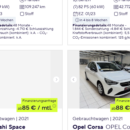
9 kW)
109.247 km
82 PS (60 kW)
42.77
23
Stoff
EZ
:
01/23
Stoff
 8 Wochen
in 4 bis 8 Wochen
sdetails
:
48 Monate
Finanzierungsdetails
:
48 Monate
erzahlung
4.710 € Schlusszahlung
1.844 € Sonderzahlung
4.841 € Sch
brauch (kombiniert)
:
k.A.
CO₂-
Kraftstoffverbrauch (kombiniert)
:
5,5
ombiniert
:
k.A.
CO₂-Emissionen
kombiniert
:
125 g/
Finanzierungsanfrage
Finanzie
85 €
/ mtl.
88 €
ab
ab
twagen | 2021
Gebrauchtwagen | 2021
shi Space
Opel Corsa
OPEL Cor