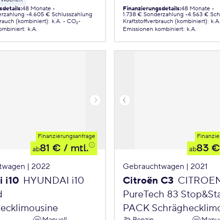
sdetails
:
48 Monate
Finanzierungsdetails
:
48 Monate
erzahlung
4.605 € Schlusszahlung
1.738 € Sonderzahlung
4.563 € Sch
brauch (kombiniert)
:
k.A.
CO₂-
Kraftstoffverbrauch (kombiniert)
:
k.A
ombiniert
:
k.A.
Emissionen
kombiniert
:
k.A.
Finanzierungsanfrage
Finanzie
81 €
/ mtl.
83 €
ab
ab
twagen | 2022
Gebrauchtwagen | 2021
 i10
HYUNDAI i10
Citroën C3
CITROE
d
PureTech 83 Stop&St
ecklimousine
PACK Schräghecklim
Manuell
Benzin
Manue