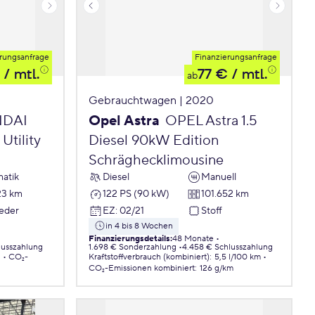
rungsanfrage
Finanzierungsanfrage
/ mtl.
77 €
/ mtl.
ab
Gebrauchtwagen | 2020
DAI
Opel Astra
OPEL Astra 1.5
Utility
Diesel 90kW Edition
Schräghecklimousine
atik
Diesel
Manuell
23 km
122 PS (90 kW)
101.652 km
Leder
EZ
:
02/21
Stoff
in 4 bis 8 Wochen
Finanzierungsdetails
:
48 Monate
lusszahlung
1.698 € Sonderzahlung
4.458 € Schlusszahlung
.
CO₂-
Kraftstoffverbrauch (kombiniert)
:
5,5 l/100 km
CO₂-Emissionen
kombiniert
:
126 g/km