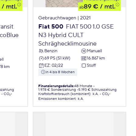
/ mtl.
89 €
/ mtl.
ab
Gebrauchtwagen | 2021
ansit
Fiat 500
FIAT 500 1.0 GSE
EcoBlue
N3 Hybrid CULT
Schräghecklimousine
Benzin
Manuell
69 PS (51 kW)
16.867 km
ll
EZ
:
02/22
Stoff
78 km
in 4 bis 8 Wochen
Finanzierungsdetails
:
48 Monate
szahlung
1.978 € Sonderzahlung
5.193 € Schlusszahlung
.
CO₂-
Kraftstoffverbrauch (kombiniert)
:
k.A.
CO₂-
Emissionen
kombiniert
:
k.A.