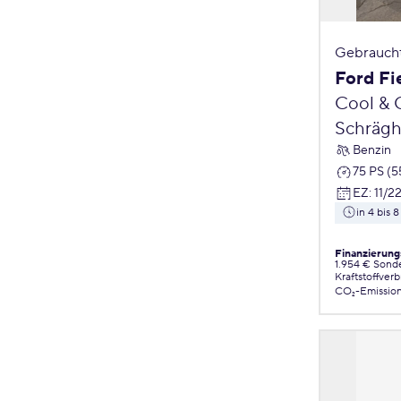
Gebrauch
Ford Fi
Cool & 
Schrägh
Benzin
75 PS (
EZ
:
11/2
in 4 bis
Finanzierung
1.954 € Sond
Kraftstoffver
CO₂-Emissio