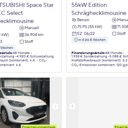
TSUBISHI Space Star
55kW Edition
EC Select
Schräghecklimousine
Benzin
Manue
ecklimousine
75 PS (55 kW)
71.30
Manuell
EZ
:
06/22
Stoff
2 kW)
36.904 km
in 4 bis 8 Wochen
23
Stoff
 8 Wochen
sdetails
:
48 Monate
Finanzierungsdetails
:
48 Monate
erzahlung
4.920 € Schlusszahlung
1.938 € Sonderzahlung
5.088 € Sch
brauch (kombiniert)
:
k.A.
CO₂-
Kraftstoffverbrauch (kombiniert)
:
5,3
ombiniert
:
k.A.
CO₂-Emissionen
kombiniert
:
120 g/
Finanzierungsanfrage
Finanzie