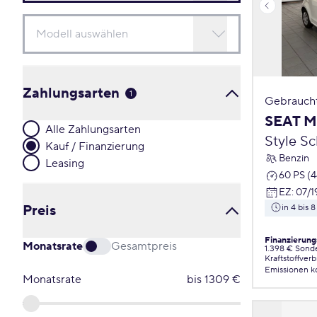
Zahlungsarten
1
Gebrauch
SEAT M
Alle Zahlungsarten
Style S
Kauf / Finanzierung
Benzin
Leasing
60 PS (
EZ
:
07/1
Preis
in 4 bis
Finanzierung
Monatsrate
Gesamtpreis
1.398 € Sond
Kraftstoffver
Emissionen
k
Monatsrate
bis
1309
€