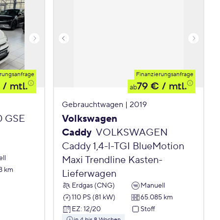
rungsanfrage
Finanzierungsanfrage
/ mtl.
79 €
/ mtl.
ab
Gebrauchtwagen | 2019
.0 GSE
Volkswagen
Caddy
VOLKSWAGEN
Caddy 1,4-l-TGI BlueMotion
ll
Maxi Trendline Kasten-
8 km
Lieferwagen
Erdgas (CNG)
Manuell
110 PS (81 kW)
65.085 km
EZ
:
12/20
Stoff
in 4 bis 8 Wochen