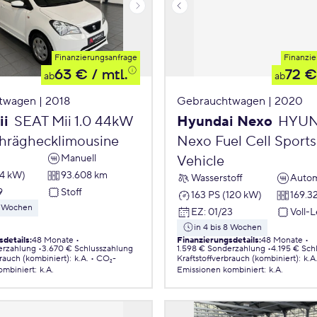
Finanzierungsanfrage
Finanzie
63 €
/ mtl.
72 €
ab
ab
twagen | 2018
Gebrauchtwagen | 2020
ii
SEAT Mii 1.0 44kW
Hyundai Nexo
HYUN
chräghecklimousine
Nexo Fuel Cell Sports 
Manuell
Vehicle
44 kW)
93.608 km
Wasserstoff
Autom
9
Stoff
163 PS (120 kW)
169.3
 8 Wochen
EZ
:
01/23
Voll-
in 4 bis 8 Wochen
sdetails
:
48 Monate
Finanzierungsdetails
:
48 Monate
erzahlung
3.670 € Schlusszahlung
1.598 € Sonderzahlung
4.195 € Sch
brauch (kombiniert)
:
k.A.
CO₂-
Kraftstoffverbrauch (kombiniert)
:
k.A
ombiniert
:
k.A.
Emissionen
kombiniert
:
k.A.