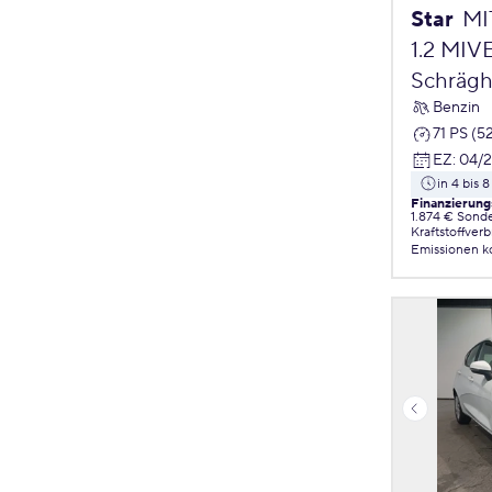
Star
MI
1.2 MIV
Schrägh
Benzin
71 PS (5
EZ
:
04/
in 4 bis
Finanzierung
1.874 € Sond
Kraftstoffver
Emissionen
k