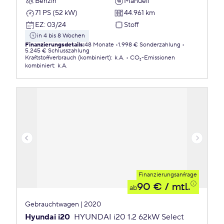
Benzin
Manuell
71 PS (52 kW)
44.961 km
EZ
:
03/24
Stoff
in 4 bis 8 Wochen
Finanzierungsdetails
:
48 Monate
1.998 € Sonderzahlung
5.245 € Schlusszahlung
Kraftstoffverbrauch (kombiniert)
:
k.A.
CO₂-Emissionen
kombiniert
:
k.A.
Finanzierungsanfrage
90 €
/ mtl.
ab
Gebrauchtwagen | 2020
Hyundai i20
HYUNDAI i20 1.2 62kW Select