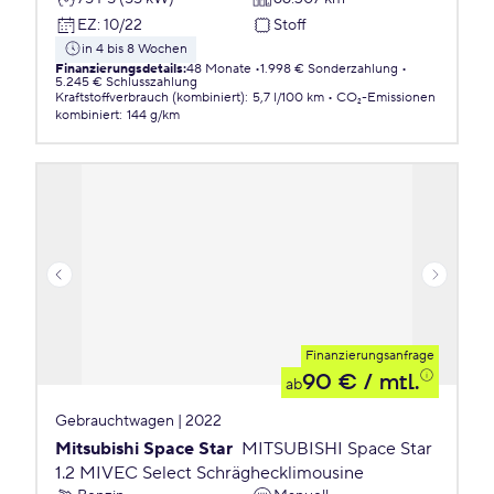
EZ
:
10/22
Stoff
in 4 bis 8 Wochen
Finanzierungsdetails
:
48 Monate
1.998 € Sonderzahlung
5.245 € Schlusszahlung
Kraftstoffverbrauch (kombiniert)
:
5,7 l/100 km
CO₂-Emissionen
kombiniert
:
144 g/km
Finanzierungsanfrage
90 €
/ mtl.
ab
Gebrauchtwagen | 2022
Mitsubishi Space Star
MITSUBISHI Space Star
1.2 MIVEC Select Schräghecklimousine