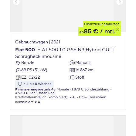
Finanzierungsanfrage
85 €
/ mtl.
ab
Gebrauchtwagen | 2021
Fiat 500
FIAT 500 1.0 GSE N3 Hybrid CULT
Schräghecklimousine
Benzin
Manuell
69 PS (51 kW)
16.867 km
EZ
:
02/22
Stoff
in 4 bis 8 Wochen
Finanzierungsdetails
:
48 Monate
1.878 € Sonderzahlung
4.930 € Schlusszahlung
Kraftstoffverbrauch (kombiniert)
:
k.A.
CO₂-Emissionen
kombiniert
:
k.A.