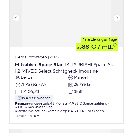
Finanzierungsanfrage
88 €
/ mtl.
ab
Gebrauchtwagen | 2022
Mitsubishi Space Star
MITSUBISHI Space Star
1.2 MIVEC Select Schräghecklimousine
Benzin
Manuell
71 PS (52 kW)
25.796 km
EZ
:
06/23
Stoff
in 4 bis 8 Wochen
Finanzierungsdetails
:
48 Monate
1.958 € Sonderzahlung
5.140 € Schlusszahlung
Kraftstoffverbrauch (kombiniert)
:
k.A.
CO₂-Emissionen
kombiniert
:
k.A.