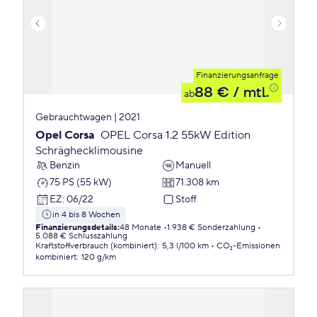
Finanzierungsanfrage
88 €
/ mtl.
ab
Gebrauchtwagen | 2021
Opel Corsa
OPEL Corsa 1.2 55kW Edition
Schräghecklimousine
Benzin
Manuell
75 PS (55 kW)
71.308 km
EZ
:
06/22
Stoff
in 4 bis 8 Wochen
Finanzierungsdetails
:
48 Monate
1.938 € Sonderzahlung
5.088 € Schlusszahlung
Kraftstoffverbrauch (kombiniert)
:
5,3 l/100 km
CO₂-Emissionen
kombiniert
:
120 g/km