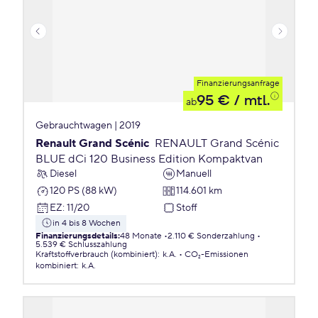
Finanzierungsanfrage
95 €
/ mtl.
ab
Gebrauchtwagen | 2019
Renault Grand Scénic
RENAULT Grand Scénic
BLUE dCi 120 Business Edition Kompaktvan
Diesel
Manuell
120 PS (88 kW)
114.601 km
EZ
:
11/20
Stoff
in 4 bis 8 Wochen
Finanzierungsdetails
:
48 Monate
2.110 € Sonderzahlung
5.539 € Schlusszahlung
Kraftstoffverbrauch (kombiniert)
:
k.A.
CO₂-Emissionen
kombiniert
:
k.A.