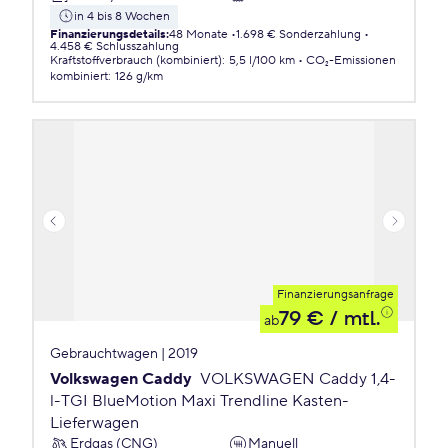
in 4 bis 8 Wochen
Finanzierungsdetails
:
48 Monate
1.698 € Sonderzahlung
4.458 € Schlusszahlung
Kraftstoffverbrauch (kombiniert)
:
5,5 l/100 km
CO₂-Emissionen
kombiniert
:
126 g/km
Finanzierungsanfrage
79 €
/ mtl.
ab
Gebrauchtwagen | 2019
Volkswagen Caddy
VOLKSWAGEN Caddy 1,4-
l-TGI BlueMotion Maxi Trendline Kasten-
Lieferwagen
Erdgas (CNG)
Manuell