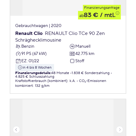
Finanzierungsanfrage
83 €
/ mtl.
ab
Gebrauchtwagen | 2020
Renault Clio
RENAULT Clio TCe 90 Zen
Schräghecklimousine
Benzin
Manuell
91 PS (67 kW)
42.775 km
EZ
:
01/22
Stoff
in 4 bis 8 Wochen
Finanzierungsdetails
:
48 Monate
1.838 € Sonderzahlung
4.825 € Schlusszahlung
Kraftstoffverbrauch (kombiniert)
:
k.A.
CO₂-Emissionen
kombiniert
:
132 g/km