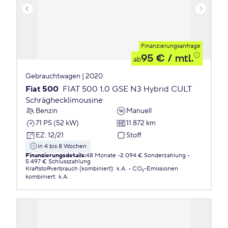
Finanzierungsanfrage
95 €
/ mtl.
ab
Gebrauchtwagen | 2020
Fiat 500
FIAT 500 1.0 GSE N3 Hybrid CULT
Schräghecklimousine
Benzin
Manuell
71 PS (52 kW)
11.872 km
EZ
:
12/21
Stoff
in 4 bis 8 Wochen
Finanzierungsdetails
:
48 Monate
2.094 € Sonderzahlung
5.497 € Schlusszahlung
Kraftstoffverbrauch (kombiniert)
:
k.A.
CO₂-Emissionen
kombiniert
:
k.A.