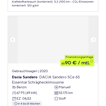
Kraftstoffverbrauch (kombiniert)
:
5,3 l/100 km
CO₂-Emissionen
kombiniert
:
120 g/km
Finanzierungsanfrage
90 €
/ mtl.
ab
Gebrauchtwagen | 2020
Dacia Sandero
DACIA Sandero SCe 65
Essential Schräghecklimousine
Benzin
Manuell
67 PS (49 kW)
55.175 km
EZ
:
04/22
Stoff
in 4 bis 8 Wochen