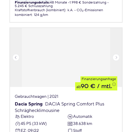
Finanzierungsdetails
:
48 Monate
1.998 € Sonderzahlung
5.245 € Schlusszahlung
Kraftstoffverbrauch (kombiniert)
:
k.A.
CO₂-Emissionen
kombiniert
:
124 g/km
Finanzierungsanfrage
90 €
/ mtl.
ab
Gebrauchtwagen | 2021
Dacia Spring
DACIA Spring Comfort Plus
Schräghecklimousine
Elektro
Automatik
45 PS (33 kW)
38.638 km
EZ
:
09/22
Stoff