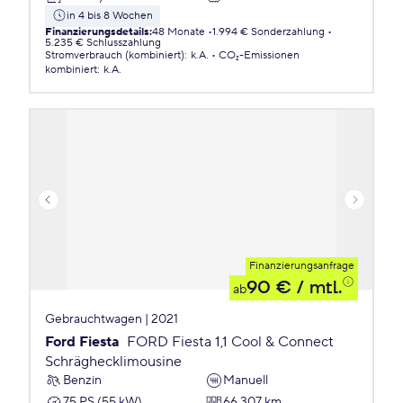
in 4 bis 8 Wochen
Finanzierungsdetails
:
48 Monate
1.994 € Sonderzahlung
5.235 € Schlusszahlung
Stromverbrauch (kombiniert)
:
k.A.
CO₂-Emissionen
kombiniert
:
k.A.
Finanzierungsanfrage
90 €
/ mtl.
ab
Gebrauchtwagen | 2021
Ford Fiesta
FORD Fiesta 1,1 Cool & Connect
Schräghecklimousine
Benzin
Manuell
75 PS (55 kW)
66.307 km