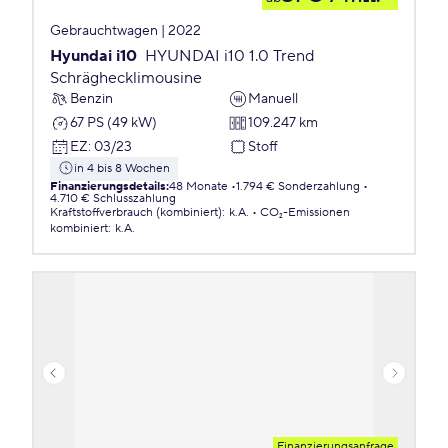
Gebrauchtwagen | 2022
Hyundai i10
HYUNDAI i10 1.0 Trend
Schräghecklimousine
Benzin
Manuell
67 PS (49 kW)
109.247 km
EZ
:
03/23
Stoff
in 4 bis 8 Wochen
Finanzierungsdetails
:
48 Monate
1.794 € Sonderzahlung
4.710 € Schlusszahlung
Kraftstoffverbrauch (kombiniert)
:
k.A.
CO₂-Emissionen
kombiniert
:
k.A.
Finanzierungsanfrage