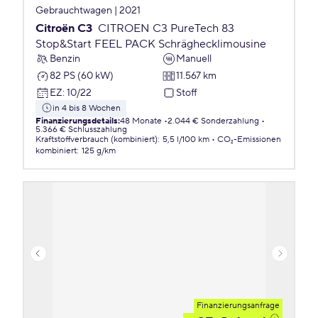
Gebrauchtwagen | 2021
Citroën C3
CITROEN C3 PureTech 83
Stop&Start FEEL PACK Schräghecklimousine
Benzin
Manuell
82 PS (60 kW)
11.567 km
EZ
:
10/22
Stoff
in 4 bis 8 Wochen
Finanzierungsdetails
:
48 Monate
2.044 € Sonderzahlung
5.366 € Schlusszahlung
Kraftstoffverbrauch (kombiniert)
:
5,5 l/100 km
CO₂-Emissionen
kombiniert
:
125 g/km
Finanzierungsanfrage