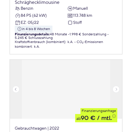
Schräghecklimousine
Benzin
Manuell
84 PS (62 kW)
113.748 km
EZ
:
05/22
Stoff
in 4 bis 8 Wochen
Finanzierungsdetails
:
48 Monate
1.998 € Sonderzahlung
5.245 € Schlusszahlung
Kraftstoffverbrauch (kombiniert)
:
k.A.
CO₂-Emissionen
kombiniert
:
k.A.
Finanzierungsanfrage
90 €
/ mtl.
ab
Gebrauchtwagen | 2022