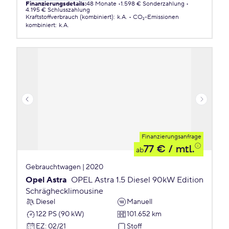
Finanzierungsdetails
:
48 Monate
1.598 € Sonderzahlung
4.195 € Schlusszahlung
Kraftstoffverbrauch (kombiniert)
:
k.A.
CO₂-Emissionen
kombiniert
:
k.A.
Finanzierungsanfrage
77 €
/ mtl.
ab
Gebrauchtwagen | 2020
Opel Astra
OPEL Astra 1.5 Diesel 90kW Edition
Schräghecklimousine
Diesel
Manuell
122 PS (90 kW)
101.652 km
EZ
:
02/21
Stoff