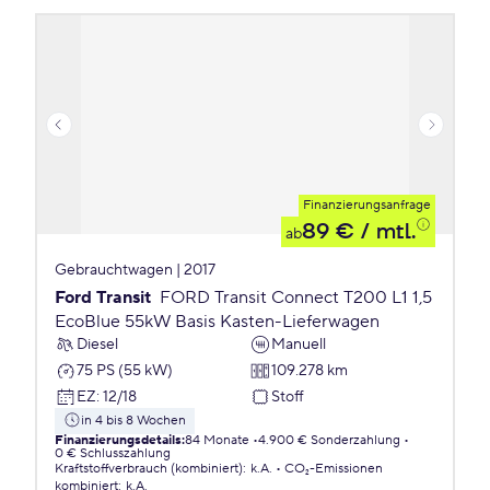
Finanzierungsanfrage
89 €
/ mtl.
ab
Gebrauchtwagen | 2017
Ford Transit
FORD Transit Connect T200 L1 1,5
EcoBlue 55kW Basis Kasten-Lieferwagen
Diesel
Manuell
75 PS (55 kW)
109.278 km
EZ
:
12/18
Stoff
in 4 bis 8 Wochen
Finanzierungsdetails
:
84 Monate
4.900 € Sonderzahlung
0 € Schlusszahlung
Kraftstoffverbrauch (kombiniert)
:
k.A.
CO₂-Emissionen
kombiniert
:
k.A.