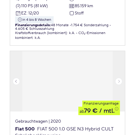
110 PS (81 kW)
85.159 km
EZ
:
12/20
Stoff
in 4 bis 8 Wochen
Finanzierungsdetails
:
48 Monate
1.754 € Sonderzahlung
4.605 € Schlusszahlung
Kraftstoffverbrauch (kombiniert)
:
k.A.
CO₂-Emissionen
kombiniert
:
k.A.
Finanzierungsanfrage
79 €
/ mtl.
ab
Gebrauchtwagen | 2020
Fiat 500
FIAT 500 1.0 GSE N3 Hybrid CULT