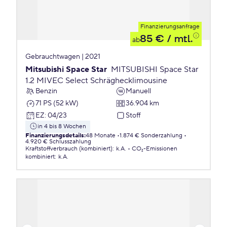
Finanzierungsanfrage
85 €
/ mtl.
ab
Gebrauchtwagen | 2021
Mitsubishi Space Star
MITSUBISHI Space Star
1.2 MIVEC Select Schräghecklimousine
Benzin
Manuell
71 PS (52 kW)
36.904 km
EZ
:
04/23
Stoff
in 4 bis 8 Wochen
Finanzierungsdetails
:
48 Monate
1.874 € Sonderzahlung
4.920 € Schlusszahlung
Kraftstoffverbrauch (kombiniert)
:
k.A.
CO₂-Emissionen
kombiniert
:
k.A.