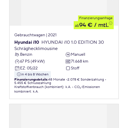
Finanzierungsanfrage
94 €
/ mtl.
ab
Gebrauchtwagen | 2021
Hyundai i10
HYUNDAI i10 1.0 EDITION 30
Schräghecklimousine
Benzin
Manuell
67 PS (49 kW)
71.668 km
EZ
:
05/22
Stoff
in 4 bis 8 Wochen
Finanzierungsdetails
:
48 Monate
2.078 € Sonderzahlung
5.455 € Schlusszahlung
Kraftstoffverbrauch (kombiniert)
:
k.A.
CO₂-Emissionen
kombiniert
:
k.A.