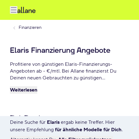
Finanzieren
Elaris Finanzierung Angebote
Profitiere von günstigen Elaris-Finanzierungs-
Angeboten ab - €/mtl. Bei Allane finanzierst Du
Deinen neuen Gebrauchten zu günstigen
Konditionen, inkl. 12 Monate
Weiterlesen
Gebrauchtwagengarantie und vielen weiteren
Vorteilen. Reserviere Dir Dein Wunsch-Elaris-Modell
für die nächsten 72 Stunden.
Elaris Finanzierung
Deine Suche für
Elaris
ergab keine Treffer. Hier
1766 Angebote für Deine Suche
unsere Empfehlung
für ähnliche Modelle für Dich
.