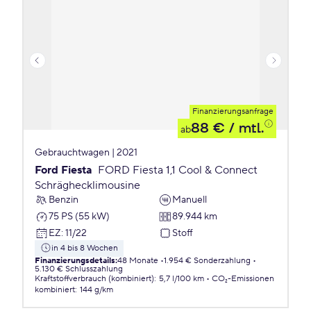
Finanzierungsanfrage
88 €
/ mtl.
ab
Gebrauchtwagen | 2021
Ford Fiesta
FORD Fiesta 1,1 Cool & Connect
Schräghecklimousine
Benzin
Manuell
75 PS (55 kW)
89.944 km
EZ
:
11/22
Stoff
in 4 bis 8 Wochen
Finanzierungsdetails
:
48 Monate
1.954 € Sonderzahlung
5.130 € Schlusszahlung
Kraftstoffverbrauch (kombiniert)
:
5,7 l/100 km
CO₂-Emissionen
kombiniert
:
144 g/km