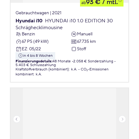
93 €
/ mtl.
ab
Gebrauchtwagen | 2021
Hyundai i10
HYUNDAI i10 1.0 EDITION 30
Schräghecklimousine
Benzin
Manuell
67 PS (49 kW)
67.735 km
EZ
:
05/22
Stoff
in 4 bis 8 Wochen
Finanzierungsdetails
:
48 Monate
2.058 € Sonderzahlung
5.403 € Schlusszahlung
Kraftstoffverbrauch (kombiniert)
:
k.A.
CO₂-Emissionen
kombiniert
:
k.A.