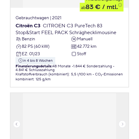
83 €
/ mtl.
ab
Gebrauchtwagen | 2021
Citroën C3
CITROEN C3 PureTech 83
Stop&Start FEEL PACK Schräghecklimousine
Benzin
Manuell
82 PS (60 kW)
42.772 km
EZ
:
01/23
Stoff
in 4 bis 8 Wochen
Finanzierungsdetails
:
48 Monate
1.844 € Sonderzahlung
4.841 € Schlusszahlung
Kraftstoffverbrauch (kombiniert)
:
5,5 l/100 km
CO₂-Emissionen
kombiniert
:
125 g/km