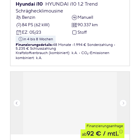
Hyundai i10
HYUNDAI i10 1.2 Trend
Schräghecklimousine
Benzin
Manuell
84 PS (62 kW)
90.337 km
EZ
:
05/23
Stoff
in 4 bis 8 Wochen
Finanzierungsdetails
:
48 Monate
1.994 € Sonderzahlung
5.235 € Schlusszahlung
Kraftstoffverbrauch (kombiniert)
:
k.A.
CO₂-Emissionen
kombiniert
:
k.A.
Finanzierungsanfrage
92 €
/ mtl.
ab