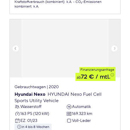
Kraftstoffverbrauch (kombiniert)
:
k.A.
CO₂-Emissionen
kombiniert
:
k.A.
Finanzierungsanfrage
72 €
/ mtl.
ab
Gebrauchtwagen | 2020
Hyundai Nexo
HYUNDAI Nexo Fuel Cell
Sports Utility Vehicle
Wasserstoff
Automatik
163 PS (120 kW)
169.323 km
EZ
:
01/23
Voll-Leder
in 4 bis 8 Wochen