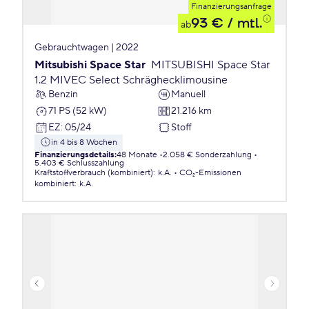
Finanzierungsanfrage
93 €
/ mtl.
ab
Gebrauchtwagen | 2022
Mitsubishi Space Star
MITSUBISHI Space Star
1.2 MIVEC Select Schräghecklimousine
Benzin
Manuell
71 PS (52 kW)
21.216 km
EZ
:
05/24
Stoff
in 4 bis 8 Wochen
Finanzierungsdetails
:
48 Monate
2.058 € Sonderzahlung
5.403 € Schlusszahlung
Kraftstoffverbrauch (kombiniert)
:
k.A.
CO₂-Emissionen
kombiniert
:
k.A.