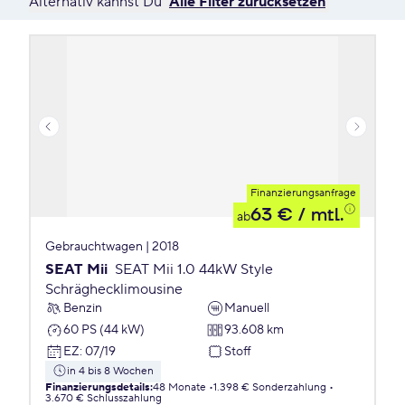
Alternativ kannst Du
Alle Filter zurücksetzen
Finanzierungsanfrage
63 €
/ mtl.
ab
Gebrauchtwagen | 2018
SEAT Mii
SEAT Mii 1.0 44kW Style
Schräghecklimousine
Benzin
Manuell
60 PS (44 kW)
93.608 km
EZ
:
07/19
Stoff
in 4 bis 8 Wochen
Finanzierungsdetails
:
48 Monate
1.398 € Sonderzahlung
3.670 € Schlusszahlung