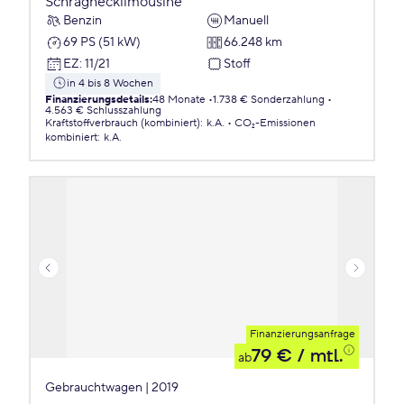
Schräghecklimousine
Benzin
Manuell
69 PS (51 kW)
66.248 km
EZ
:
11/21
Stoff
in 4 bis 8 Wochen
Finanzierungsdetails
:
48 Monate
1.738 € Sonderzahlung
4.563 € Schlusszahlung
Kraftstoffverbrauch (kombiniert)
:
k.A.
CO₂-Emissionen
kombiniert
:
k.A.
Finanzierungsanfrage
79 €
/ mtl.
ab
Gebrauchtwagen | 2019