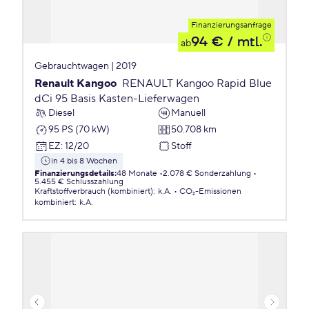
Finanzierungsanfrage
94 €
/ mtl.
ab
Gebrauchtwagen | 2019
Renault Kangoo
RENAULT Kangoo Rapid Blue
dCi 95 Basis Kasten-Lieferwagen
Diesel
Manuell
95 PS (70 kW)
50.708 km
EZ
:
12/20
Stoff
in 4 bis 8 Wochen
Finanzierungsdetails
:
48 Monate
2.078 € Sonderzahlung
5.455 € Schlusszahlung
Kraftstoffverbrauch (kombiniert)
:
k.A.
CO₂-Emissionen
kombiniert
:
k.A.