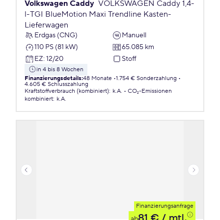
Volkswagen Caddy
VOLKSWAGEN Caddy 1,4-
l-TGI BlueMotion Maxi Trendline Kasten-
Lieferwagen
Erdgas (CNG)
Manuell
110 PS (81 kW)
65.085 km
EZ
:
12/20
Stoff
in 4 bis 8 Wochen
Finanzierungsdetails
:
48 Monate
1.754 € Sonderzahlung
4.605 € Schlusszahlung
Kraftstoffverbrauch (kombiniert)
:
k.A.
CO₂-Emissionen
kombiniert
:
k.A.
Finanzierungsanfrage
81 €
/ mtl.
ab