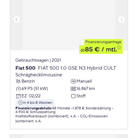
Finanzierungsanfrage
85 €
/ mtl.
ab
Gebrauchtwagen | 2021
Fiat 500
FIAT 500 1.0 GSE N3 Hybrid CULT
Schräghecklimousine
Benzin
Manuell
69 PS (51 kW)
16.867 km
EZ
:
02/22
Stoff
in 4 bis 8 Wochen
Finanzierungsdetails
:
48 Monate
1.878 € Sonderzahlung
4.930 € Schlusszahlung
Kraftstoffverbrauch (kombiniert)
:
k.A.
CO₂-Emissionen
kombiniert
:
k.A.