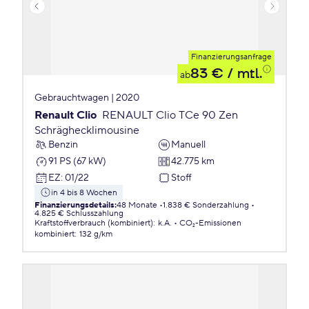
Finanzierungsanfrage
83 €
/ mtl.
ab
Gebrauchtwagen | 2020
Renault Clio
RENAULT Clio TCe 90 Zen
Schräghecklimousine
Benzin
Manuell
91 PS (67 kW)
42.775 km
EZ
:
01/22
Stoff
in 4 bis 8 Wochen
Finanzierungsdetails
:
48 Monate
1.838 € Sonderzahlung
4.825 € Schlusszahlung
Kraftstoffverbrauch (kombiniert)
:
k.A.
CO₂-Emissionen
kombiniert
:
132 g/km