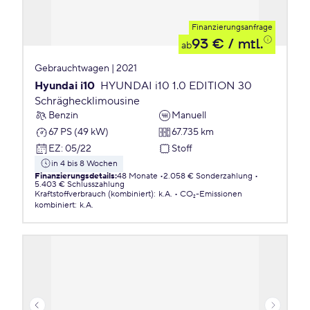
Finanzierungsanfrage
93 €
/ mtl.
ab
Gebrauchtwagen | 2021
Hyundai i10
HYUNDAI i10 1.0 EDITION 30
Schräghecklimousine
Benzin
Manuell
67 PS (49 kW)
67.735 km
EZ
:
05/22
Stoff
in 4 bis 8 Wochen
Finanzierungsdetails
:
48 Monate
2.058 € Sonderzahlung
5.403 € Schlusszahlung
Kraftstoffverbrauch (kombiniert)
:
k.A.
CO₂-Emissionen
kombiniert
:
k.A.