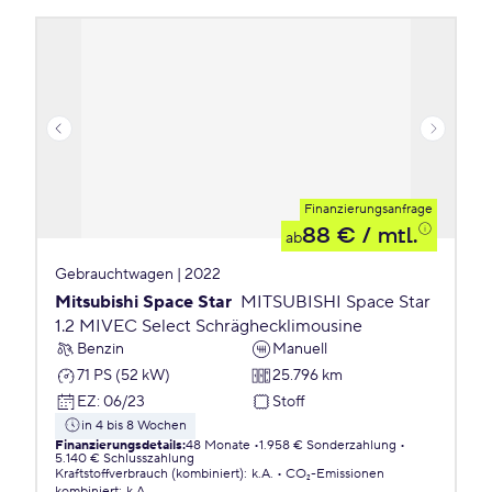
Finanzierungsanfrage
88 €
/ mtl.
ab
Gebrauchtwagen | 2022
Mitsubishi Space Star
MITSUBISHI Space Star
1.2 MIVEC Select Schräghecklimousine
Benzin
Manuell
71 PS (52 kW)
25.796 km
EZ
:
06/23
Stoff
in 4 bis 8 Wochen
Finanzierungsdetails
:
48 Monate
1.958 € Sonderzahlung
5.140 € Schlusszahlung
Kraftstoffverbrauch (kombiniert)
:
k.A.
CO₂-Emissionen
kombiniert
:
k.A.