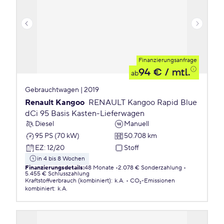
Finanzierungsanfrage
94 €
/ mtl.
ab
Gebrauchtwagen | 2019
Renault Kangoo
RENAULT Kangoo Rapid Blue
dCi 95 Basis Kasten-Lieferwagen
Diesel
Manuell
95 PS (70 kW)
50.708 km
EZ
:
12/20
Stoff
in 4 bis 8 Wochen
Finanzierungsdetails
:
48 Monate
2.078 € Sonderzahlung
5.455 € Schlusszahlung
Kraftstoffverbrauch (kombiniert)
:
k.A.
CO₂-Emissionen
kombiniert
:
k.A.