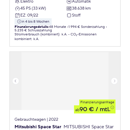
Elektro
Automatik
45 PS (33 kW)
38.638 km
EZ
:
09/22
Stoff
in 4 bis 8 Wochen
Finanzierungsdetails
:
48 Monate
1.994 € Sonderzahlung
5.235 € Schlusszahlung
Stromverbrauch (kombiniert)
:
k.A.
CO₂-Emissionen
kombiniert
:
k.A.
Finanzierungsanfrage
90 €
/ mtl.
ab
Gebrauchtwagen | 2022
Mitsubishi Space Star
MITSUBISHI Space Star