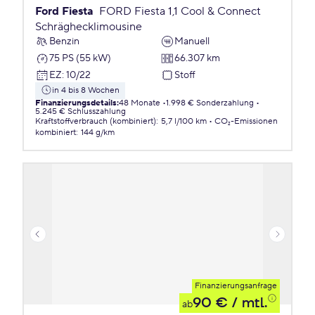
Ford Fiesta
FORD Fiesta 1,1 Cool & Connect
Schräghecklimousine
Benzin
Manuell
75 PS (55 kW)
66.307 km
EZ
:
10/22
Stoff
in 4 bis 8 Wochen
Finanzierungsdetails
:
48 Monate
1.998 € Sonderzahlung
5.245 € Schlusszahlung
Kraftstoffverbrauch (kombiniert)
:
5,7 l/100 km
CO₂-Emissionen
kombiniert
:
144 g/km
Finanzierungsanfrage
90 €
/ mtl.
ab