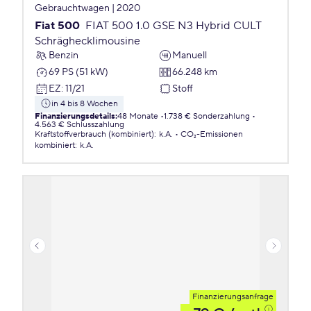
Gebrauchtwagen | 2020
Fiat 500
FIAT 500 1.0 GSE N3 Hybrid CULT
Schräghecklimousine
Benzin
Manuell
69 PS (51 kW)
66.248 km
EZ
:
11/21
Stoff
in 4 bis 8 Wochen
Finanzierungsdetails
:
48 Monate
1.738 € Sonderzahlung
4.563 € Schlusszahlung
Kraftstoffverbrauch (kombiniert)
:
k.A.
CO₂-Emissionen
kombiniert
:
k.A.
Finanzierungsanfrage