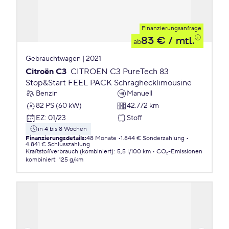
Finanzierungsanfrage
83 €
/ mtl.
ab
Gebrauchtwagen | 2021
Citroën C3
CITROEN C3 PureTech 83
Stop&Start FEEL PACK Schräghecklimousine
Benzin
Manuell
82 PS (60 kW)
42.772 km
EZ
:
01/23
Stoff
in 4 bis 8 Wochen
Finanzierungsdetails
:
48 Monate
1.844 € Sonderzahlung
4.841 € Schlusszahlung
Kraftstoffverbrauch (kombiniert)
:
5,5 l/100 km
CO₂-Emissionen
kombiniert
:
125 g/km