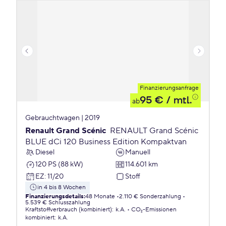
Finanzierungsanfrage
95 €
/ mtl.
ab
Gebrauchtwagen | 2019
Renault Grand Scénic
RENAULT Grand Scénic
BLUE dCi 120 Business Edition Kompaktvan
Diesel
Manuell
120 PS (88 kW)
114.601 km
EZ
:
11/20
Stoff
in 4 bis 8 Wochen
Finanzierungsdetails
:
48 Monate
2.110 € Sonderzahlung
5.539 € Schlusszahlung
Kraftstoffverbrauch (kombiniert)
:
k.A.
CO₂-Emissionen
kombiniert
:
k.A.