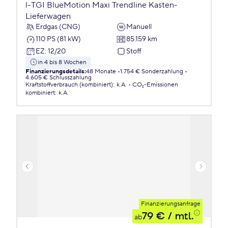
l-TGI BlueMotion Maxi Trendline Kasten-
Lieferwagen
Erdgas (CNG)
Manuell
110 PS (81 kW)
85.159 km
EZ
:
12/20
Stoff
in 4 bis 8 Wochen
Finanzierungsdetails
:
48 Monate
1.754 € Sonderzahlung
4.605 € Schlusszahlung
Kraftstoffverbrauch (kombiniert)
:
k.A.
CO₂-Emissionen
kombiniert
:
k.A.
Finanzierungsanfrage
79 €
/ mtl.
ab