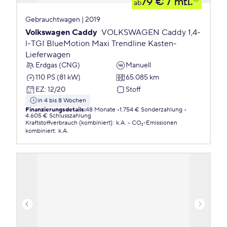
79 €
/ mtl.
ab
Gebrauchtwagen | 2019
Volkswagen Caddy
VOLKSWAGEN Caddy 1,4-
l-TGI BlueMotion Maxi Trendline Kasten-
Lieferwagen
Erdgas (CNG)
Manuell
110 PS (81 kW)
65.085 km
EZ
:
12/20
Stoff
in 4 bis 8 Wochen
Finanzierungsdetails
:
48 Monate
1.754 € Sonderzahlung
4.605 € Schlusszahlung
Kraftstoffverbrauch (kombiniert)
:
k.A.
CO₂-Emissionen
kombiniert
:
k.A.