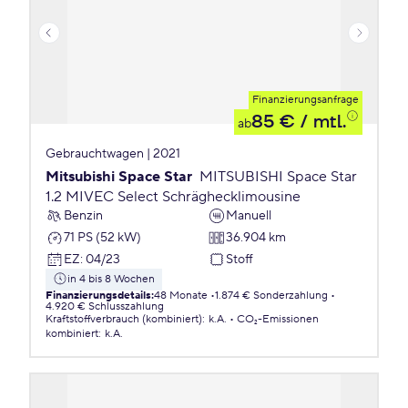
Finanzierungsanfrage
85 €
/ mtl.
ab
Gebrauchtwagen | 2021
Mitsubishi Space Star
MITSUBISHI Space Star
1.2 MIVEC Select Schräghecklimousine
Benzin
Manuell
71 PS (52 kW)
36.904 km
EZ
:
04/23
Stoff
in 4 bis 8 Wochen
Finanzierungsdetails
:
48 Monate
1.874 € Sonderzahlung
4.920 € Schlusszahlung
Kraftstoffverbrauch (kombiniert)
:
k.A.
CO₂-Emissionen
kombiniert
:
k.A.