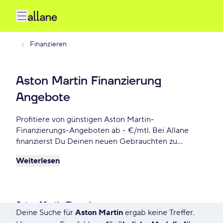
Finanzieren
Aston Martin Finanzierung
Angebote
Profitiere von günstigen Aston Martin-
Finanzierungs-Angeboten ab - €/mtl. Bei Allane
finanzierst Du Deinen neuen Gebrauchten zu
günstigen Konditionen, inkl. 12 Monate
Weiterlesen
Gebrauchtwagengarantie und vielen weiteren
Vorteilen. Reserviere Dir Dein Wunsch-Aston Martin-
Modell für die nächsten 72 Stunden.
Aston Martin Finanzierung
Deine Suche für
Aston Martin
ergab keine Treffer.
1756 Angebote für Deine Suche