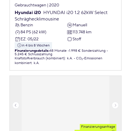
Gebrauchtwagen | 2020
Hyundai i20
HYUNDAI i20 1.2 62kW Select
Schräghecklimousine
Benzin
Manuell
84 PS (62 kW)
113.748 km
EZ
:
05/22
Stoff
in 4 bis 8 Wochen
Finanzierungsdetails
:
48 Monate
1.998 € Sonderzahlung
5.245 € Schlusszahlung
Kraftstoffverbrauch (kombiniert)
:
k.A.
CO₂-Emissionen
kombiniert
:
k.A.
Finanzierungsanfrage