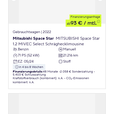
Finanzierungsanfrage
93 €
/ mtl.
ab
Gebrauchtwagen | 2022
Mitsubishi Space Star
MITSUBISHI Space Star
1.2 MIVEC Select Schräghecklimousine
Benzin
Manuell
71 PS (52 kW)
21.216 km
EZ
:
05/24
Stoff
in 4 bis 8 Wochen
Finanzierungsdetails
:
48 Monate
2.058 € Sonderzahlung
5.403 € Schlusszahlung
Kraftstoffverbrauch (kombiniert)
:
k.A.
CO₂-Emissionen
kombiniert
:
k.A.