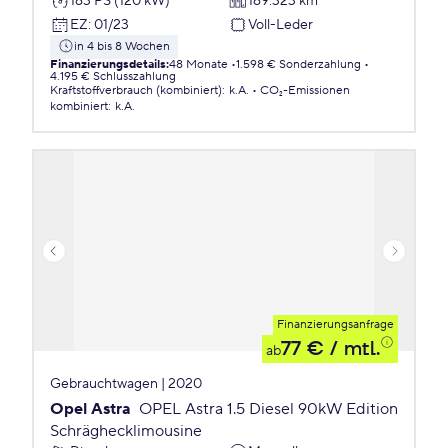
163 PS (120 kW)
169.323 km
EZ
:
01/23
Voll-Leder
in 4 bis 8 Wochen
Finanzierungsdetails
:
48 Monate
1.598 € Sonderzahlung
4.195 € Schlusszahlung
Kraftstoffverbrauch (kombiniert)
:
k.A.
CO₂-Emissionen
kombiniert
:
k.A.
Finanzierungsanfrage
77 €
/ mtl.
ab
Gebrauchtwagen | 2020
Opel Astra
OPEL Astra 1.5 Diesel 90kW Edition
Schräghecklimousine