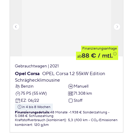
Finanzierungsanfrage
88 €
/ mtl.
ab
Gebrauchtwagen | 2021
Opel Corsa
OPEL Corsa 1.2 55kW Edition
Schräghecklimousine
Benzin
Manuell
75 PS (55 kW)
71.308 km
EZ
:
06/22
Stoff
in 4 bis 8 Wochen
Finanzierungsdetails
:
48 Monate
1.938 € Sonderzahlung
5.088 € Schlusszahlung
Kraftstoffverbrauch (kombiniert)
:
5,3 l/100 km
CO₂-Emissionen
kombiniert
:
120 g/km