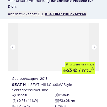
Hier unsere Empfehlung
für ähnliche Modelle für
Dich
.
Alternativ kannst Du
Alle Filter zurücksetzen
Finanzierungsanfrage
63 €
/ mtl.
ab
Gebrauchtwagen | 2018
SEAT Mii
SEAT Mii 1.0 44kW Style
Schräghecklimousine
Benzin
Manuell
60 PS (44 kW)
93.608 km
EZ
:
07/19
Stoff