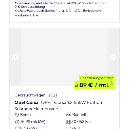
Finanzierungsdetails
:
84 Monate
4.900 € Sonderzahlung
0 € Schlusszahlung
Kraftstoffverbrauch (kombiniert)
:
k.A.
CO₂-Emissionen
kombiniert
:
k.A.
Finanzierungsanfrage
89 €
/ mtl.
ab
Gebrauchtwagen | 2021
Opel Corsa
OPEL Corsa 1.2 55kW Edition
Schräghecklimousine
Benzin
Manuell
75 PS (55 kW)
30.058 km
EZ
:
07/22
Stoff