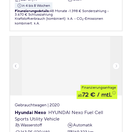
in 4 bis 8 Wochen
Finanzierungsdetails
:
48 Monate
1.398 € Sonderzahlung
3.670 € Schlusszahlung
Kraftstoffverbrauch (kombiniert)
:
k.A.
CO₂-Emissionen
kombiniert
:
k.A.
Finanzierungsanfrage
72 €
/ mtl.
ab
Gebrauchtwagen | 2020
Hyundai Nexo
HYUNDAI Nexo Fuel Cell
Sports Utility Vehicle
Wasserstoff
Automatik