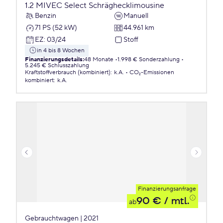
1.2 MIVEC Select Schräghecklimousine
Benzin
Manuell
71 PS (52 kW)
44.961 km
EZ
:
03/24
Stoff
in 4 bis 8 Wochen
Finanzierungsdetails
:
48 Monate
1.998 € Sonderzahlung
5.245 € Schlusszahlung
Kraftstoffverbrauch (kombiniert)
:
k.A.
CO₂-Emissionen
kombiniert
:
k.A.
Finanzierungsanfrage
90 €
/ mtl.
ab
Gebrauchtwagen | 2021