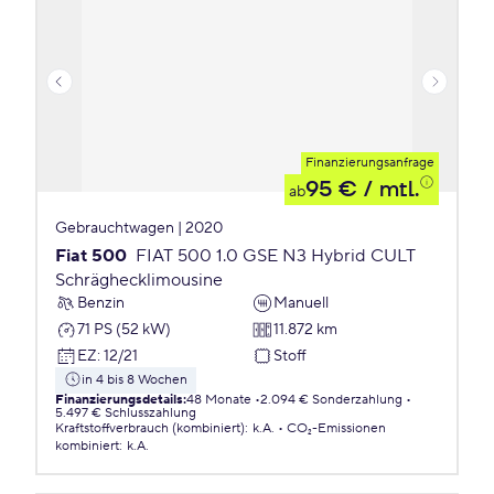
Finanzierungsanfrage
95 €
/ mtl.
ab
Gebrauchtwagen | 2020
Fiat 500
FIAT 500 1.0 GSE N3 Hybrid CULT
Schräghecklimousine
Benzin
Manuell
71 PS (52 kW)
11.872 km
EZ
:
12/21
Stoff
in 4 bis 8 Wochen
Finanzierungsdetails
:
48 Monate
2.094 € Sonderzahlung
5.497 € Schlusszahlung
Kraftstoffverbrauch (kombiniert)
:
k.A.
CO₂-Emissionen
kombiniert
:
k.A.