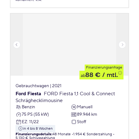
Finanzierungsanfrage
88 €
/ mtl.
ab
Gebrauchtwagen | 2021
Ford Fiesta
FORD Fiesta 1,1 Cool & Connect
Schräghecklimousine
Benzin
Manuell
75 PS (55 kW)
89.944 km
EZ
:
11/22
Stoff
in 4 bis 8 Wochen
Finanzierungsdetails
:
48 Monate
1.954 € Sonderzahlung
5.130 € Schlusszahlung