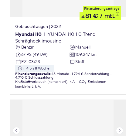
Finanzierungsanfrage
81 €
/ mtl.
ab
Gebrauchtwagen | 2022
Hyundai i10
HYUNDAI i10 1.0 Trend
Schräghecklimousine
Benzin
Manuell
67 PS (49 kW)
109.247 km
EZ
:
03/23
Stoff
in 4 bis 8 Wochen
Finanzierungsdetails
:
48 Monate
1.794 € Sonderzahlung
4.710 € Schlusszahlung
Kraftstoffverbrauch (kombiniert)
:
k.A.
CO₂-Emissionen
kombiniert
:
k.A.