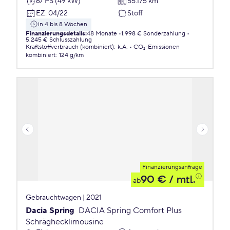
67 PS (49 kW)
55.175 km
EZ
:
04/22
Stoff
in 4 bis 8 Wochen
Finanzierungsdetails
:
48 Monate
1.998 € Sonderzahlung
5.245 € Schlusszahlung
Kraftstoffverbrauch (kombiniert)
:
k.A.
CO₂-Emissionen
kombiniert
:
124 g/km
Finanzierungsanfrage
90 €
/ mtl.
ab
Gebrauchtwagen | 2021
Dacia Spring
DACIA Spring Comfort Plus
Schräghecklimousine