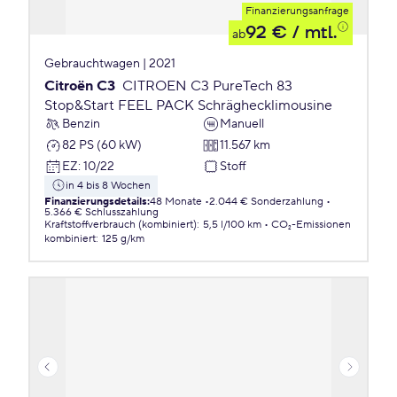
Finanzierungsanfrage
92 €
/ mtl.
ab
Gebrauchtwagen | 2021
Citroën C3
CITROEN C3 PureTech 83
Stop&Start FEEL PACK Schräghecklimousine
Benzin
Manuell
82 PS (60 kW)
11.567 km
EZ
:
10/22
Stoff
in 4 bis 8 Wochen
Finanzierungsdetails
:
48 Monate
2.044 € Sonderzahlung
5.366 € Schlusszahlung
Kraftstoffverbrauch (kombiniert)
:
5,5 l/100 km
CO₂-Emissionen
kombiniert
:
125 g/km