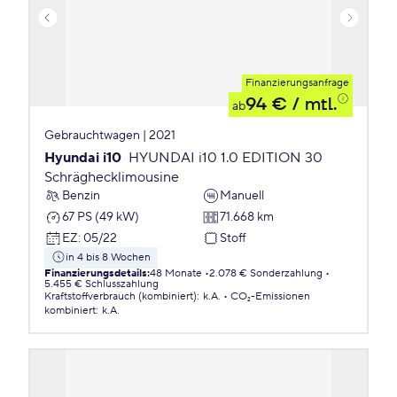
Finanzierungsanfrage
94 €
/ mtl.
ab
Gebrauchtwagen | 2021
Hyundai i10
HYUNDAI i10 1.0 EDITION 30
Schräghecklimousine
Benzin
Manuell
67 PS (49 kW)
71.668 km
EZ
:
05/22
Stoff
in 4 bis 8 Wochen
Finanzierungsdetails
:
48 Monate
2.078 € Sonderzahlung
5.455 € Schlusszahlung
Kraftstoffverbrauch (kombiniert)
:
k.A.
CO₂-Emissionen
kombiniert
:
k.A.