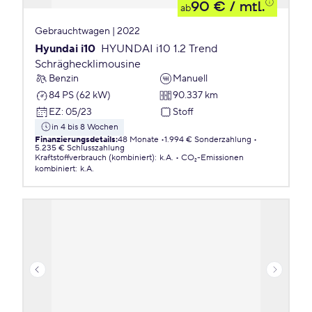
90 €
/ mtl.
ab
Gebrauchtwagen | 2022
Hyundai i10
HYUNDAI i10 1.2 Trend
Schräghecklimousine
Benzin
Manuell
84 PS (62 kW)
90.337 km
EZ
:
05/23
Stoff
in 4 bis 8 Wochen
Finanzierungsdetails
:
48 Monate
1.994 € Sonderzahlung
5.235 € Schlusszahlung
Kraftstoffverbrauch (kombiniert)
:
k.A.
CO₂-Emissionen
kombiniert
:
k.A.