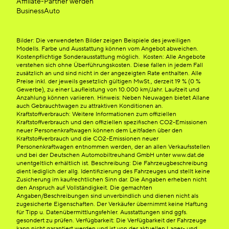
Affiliate-Partner werden
BusinessAuto
Bilder: Die verwendeten Bilder zeigen Beispiele des jeweiligen
Modells. Farbe und Ausstattung können vom Angebot abweichen.
Kostenpflichtige Sonderausstattung möglich. Kosten: Alle Angebote
verstehen sich ohne Überführungskosten. Diese fallen in jedem Fall
zusätzlich an und sind nicht in der angezeigten Rate enthalten. Alle
Preise inkl. der jeweils gesetzlich gültigen MwSt., derzeit 19 % (0 %
Gewerbe), zu einer Laufleistung von 10.000 km/Jahr. Laufzeit und
Anzahlung können variieren. Hinweis: Neben Neuwagen bietet Allane
auch Gebrauchtwagen zu attraktiven Konditionen an.
Kraftstoffverbrauch: Weitere Informationen zum offiziellen
Kraftstoffverbrauch und den offiziellen spezifischen CO2-Emissionen
neuer Personenkraftwagen können dem Leitfaden über den
Kraftstoffverbrauch und die CO2-Emissionen neuer
Personenkraftwagen entnommen werden, der an allen Verkaufsstellen
und bei der Deutschen Automobiltreuhand GmbH unter www.dat.de
unentgeltlich erhältlich ist. Beschreibung: Die Fahrzeugbeschreibung
dient lediglich der allg. Identifizierung des Fahrzeuges und stellt keine
Zusicherung im kaufrechtlichen Sinn dar. Die Angaben erheben nicht
den Anspruch auf Vollständigkeit. Die gemachten
Angaben/Beschreibungen sind unverbindlich und dienen nicht als
zugesicherte Eigenschaften. Der Verkäufer übernimmt keine Haftung
für Tipp u. Datenübermittlungsfehler. Ausstattungen sind ggfs.
gesondert zu prüfen. Verfügbarkeit: Die Verfügbarkeit der Fahrzeuge
kann nicht garantiert werden und ist von der aktuellen Lager- und