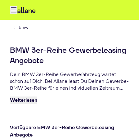
Bmw
BMW 3er-Reihe Gewerbeleasing
Angebote
Dein BMW 3er-Reihe Gewerbefahrzeug wartet
schon auf Dich. Bei Allane least Du Deinen Gewerbe-
BMW 3er-Reihe für einen individuellen Zeitraum
und entscheidest am Ende der Laufzeit ob Du Dein
Weiterlesen
BMW 3er-Reihe kaufen möchtest oder zurückgeben
willst. Finde das perfekte BMW 3er-Reihe Gewerbe-
Angebot schon ab 656 €/mtl.
Verfügbare BMW 3er-Reihe Gewerbeleasing
Anbegote