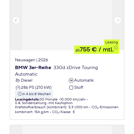
Leasing
755 €
/ mtl.
ab
Neuwagen | 2026
BMW 3er-Reihe
330d xDrive Touring
Automatic
Diesel
Automatik
286 PS (210 kW)
Stoff
in 4 bis 8 Wochen
Leasingdetails
:
30 Monate
10.000 km/Jahr
0 € Sonderzahlung
mit Kaufoption
Kraftstoffverbrauch (kombiniert)
:
5,9 l/100 km
CO₂-Emissionen
kombiniert
:
154 g/km
CO₂-Klasse
:
E