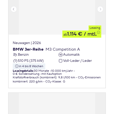
Leasing
1.114 €
/ mtl.
ab
Neuwagen | 2026
BMW 3er-Reihe
M3 Competition A
Benzin
Automatik
510 PS (375 kW)
Voll-Leder / Leder
in 4 bis 8 Wochen
Leasingdetails
:
30 Monate
10.000 km/Jahr
0 € Sonderzahlung
mit Kaufoption
Kraftstoffverbrauch (kombiniert)
:
9,8 l/100 km
CO₂-Emissionen
kombiniert
:
220 g/km
CO₂-Klasse
:
G