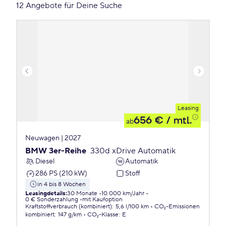
12 Angebote für Deine Suche
Leasing
656 €
/ mtl.
ab
Neuwagen | 2027
BMW 3er-Reihe
330d xDrive Automatik
Diesel
Automatik
286 PS (210 kW)
Stoff
in 4 bis 8 Wochen
Leasingdetails
:
30 Monate
10.000 km/Jahr
0 € Sonderzahlung
mit Kaufoption
Kraftstoffverbrauch (kombiniert)
:
5,6 l/100 km
CO₂-Emissionen
kombiniert
:
147 g/km
CO₂-Klasse
:
E