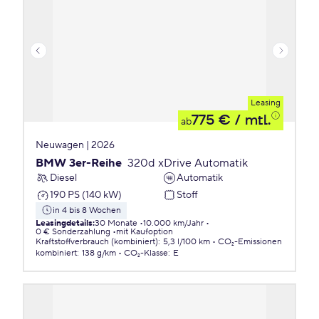
Leasing
775 €
/ mtl.
ab
Neuwagen | 2026
BMW 3er-Reihe
320d xDrive Automatik
Diesel
Automatik
190 PS (140 kW)
Stoff
in 4 bis 8 Wochen
Leasingdetails
:
30 Monate
10.000 km/Jahr
0 € Sonderzahlung
mit Kaufoption
Kraftstoffverbrauch (kombiniert)
:
5,3 l/100 km
CO₂-Emissionen
kombiniert
:
138 g/km
CO₂-Klasse
:
E