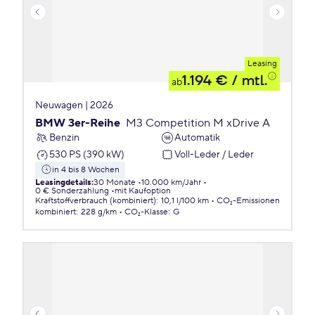
Leasing
1.194 €
/ mtl.
ab
Neuwagen | 2026
BMW 3er-Reihe
M3 Competition M xDrive A
Benzin
Automatik
530 PS (390 kW)
Voll-Leder / Leder
in 4 bis 8 Wochen
Leasingdetails
:
30 Monate
10.000 km/Jahr
0 € Sonderzahlung
mit Kaufoption
Kraftstoffverbrauch (kombiniert)
:
10,1 l/100 km
CO₂-Emissionen
kombiniert
:
228 g/km
CO₂-Klasse
:
G