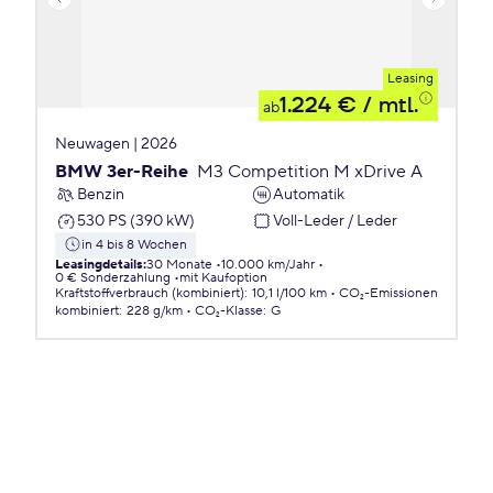
Leasing
1.224 €
/ mtl.
ab
Neuwagen | 2026
BMW 3er-Reihe
M3 Competition M xDrive A
Benzin
Automatik
530 PS (390 kW)
Voll-Leder / Leder
in 4 bis 8 Wochen
Leasingdetails
:
30 Monate
10.000 km/Jahr
0 € Sonderzahlung
mit Kaufoption
Kraftstoffverbrauch (kombiniert)
:
10,1 l/100 km
CO₂-Emissionen
kombiniert
:
228 g/km
CO₂-Klasse
:
G