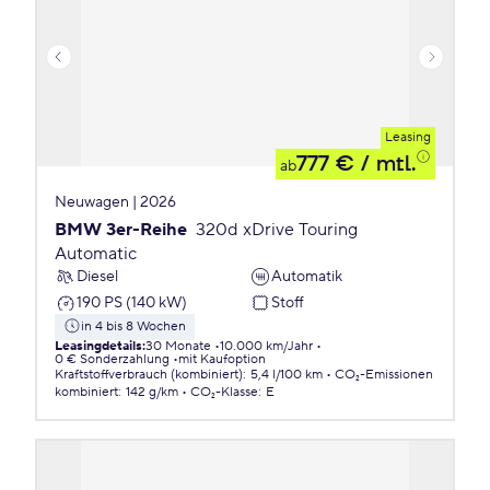
Leasing
777 €
/ mtl.
ab
Neuwagen | 2026
BMW 3er-Reihe
320d xDrive Touring
Automatic
Diesel
Automatik
190 PS (140 kW)
Stoff
in 4 bis 8 Wochen
Leasingdetails
:
30 Monate
10.000 km/Jahr
0 € Sonderzahlung
mit Kaufoption
Kraftstoffverbrauch (kombiniert)
:
5,4 l/100 km
CO₂-Emissionen
kombiniert
:
142 g/km
CO₂-Klasse
:
E