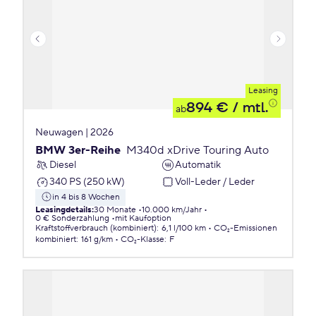
Leasing
894 €
/ mtl.
ab
Neuwagen | 2026
BMW 3er-Reihe
M340d xDrive Touring Auto
Diesel
Automatik
340 PS (250 kW)
Voll-Leder / Leder
in 4 bis 8 Wochen
Leasingdetails
:
30 Monate
10.000 km/Jahr
0 € Sonderzahlung
mit Kaufoption
Kraftstoffverbrauch (kombiniert)
:
6,1 l/100 km
CO₂-Emissionen
kombiniert
:
161 g/km
CO₂-Klasse
:
F