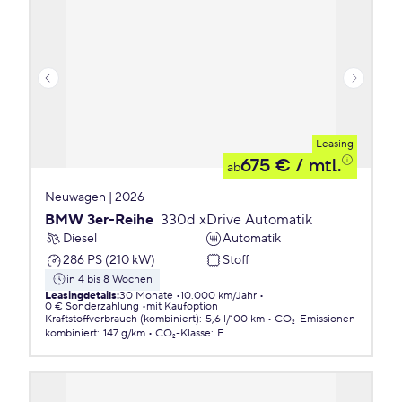
Leasing
675 €
/ mtl.
ab
Neuwagen | 2026
BMW 3er-Reihe
330d xDrive Automatik
Diesel
Automatik
286 PS (210 kW)
Stoff
in 4 bis 8 Wochen
Leasingdetails
:
30 Monate
10.000 km/Jahr
0 € Sonderzahlung
mit Kaufoption
Kraftstoffverbrauch (kombiniert)
:
5,6 l/100 km
CO₂-Emissionen
kombiniert
:
147 g/km
CO₂-Klasse
:
E