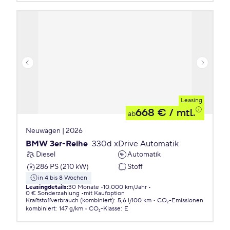
Leasing
668 €
/ mtl.
ab
Neuwagen | 2026
BMW 3er-Reihe
330d xDrive Automatik
Diesel
Automatik
286 PS (210 kW)
Stoff
in 4 bis 8 Wochen
Leasingdetails
:
30 Monate
10.000 km/Jahr
0 € Sonderzahlung
mit Kaufoption
Kraftstoffverbrauch (kombiniert)
:
5,6 l/100 km
CO₂-Emissionen
kombiniert
:
147 g/km
CO₂-Klasse
:
E