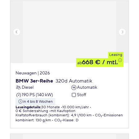
Leasing
668 €
/ mtl.
ab
Neuwagen | 2026
BMW 3er-Reihe
320d Automatik
Diesel
Automatik
190 PS (140 kW)
Stoff
in 4 bis 8 Wochen
Leasingdetails
:
30 Monate
10.000 km/Jahr
0 € Sonderzahlung
mit Kaufoption
Kraftstoffverbrauch (kombiniert)
:
4,9 l/100 km
CO₂-Emissionen
kombiniert
:
130 g/km
CO₂-Klasse
:
D