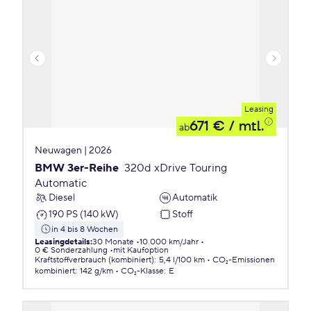
Leasing
671 €
/ mtl.
ab
Neuwagen | 2026
BMW 3er-Reihe
320d xDrive Touring
Automatic
Diesel
Automatik
190 PS (140 kW)
Stoff
in 4 bis 8 Wochen
Leasingdetails
:
30 Monate
10.000 km/Jahr
0 € Sonderzahlung
mit Kaufoption
Kraftstoffverbrauch (kombiniert)
:
5,4 l/100 km
CO₂-Emissionen
kombiniert
:
142 g/km
CO₂-Klasse
:
E