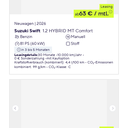
Leasing
63 €
/ mtl.
ab
Neuwagen | 2026
Suzuki Swift
1.2 HYBRID MT Comfort
Benzin
Manuell
81 PS (60 kW)
Stoff
in 3 bis 5 Monaten
Leasingdetails
:
30 Monate
10.000 km/Jahr
0 € Sonderzahlung
mit Kaufoption
Kraftstoffverbrauch (kombiniert)
:
4,4 l/100 km
CO₂-Emissionen
kombiniert
:
99 g/km
CO₂-Klasse
:
C