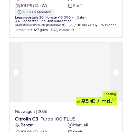
101 PS (74 kW)
Stoff
in 3 bis 5 Monaten
Leasingdetails
:
30 Monate
10.000 km/Jahr
0 € Sonderzahlung
mit Kaufoption
Kraftstoffverbrauch (kombiniert)
:
5,6 l/100 km
CO₂-Emissionen
kombiniert
:
127 g/km
CO₂-Klasse
:
D
Leasing
93 €
/ mtl.
ab
Neuwagen | 2026
Citroën C3
Turbo 100 PLUS
Benzin
Manuell