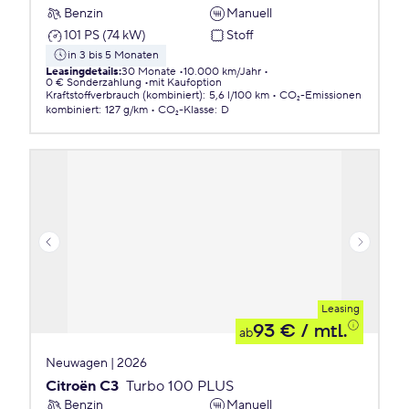
Benzin
Manuell
101 PS (74 kW)
Stoff
in 3 bis 5 Monaten
Leasingdetails
:
30 Monate
10.000 km/Jahr
0 € Sonderzahlung
mit Kaufoption
Kraftstoffverbrauch (kombiniert)
:
5,6 l/100 km
CO₂-Emissionen
kombiniert
:
127 g/km
CO₂-Klasse
:
D
Leasing
93 €
/ mtl.
ab
Neuwagen | 2026
Citroën C3
Turbo 100 PLUS
Benzin
Manuell