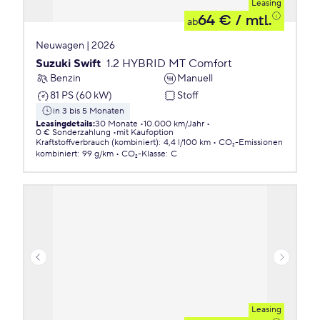
Leasing
64 €
/ mtl.
ab
Neuwagen | 2026
Suzuki Swift
1.2 HYBRID MT Comfort
Benzin
Manuell
81 PS (60 kW)
Stoff
in 3 bis 5 Monaten
Leasingdetails
:
30 Monate
10.000 km/Jahr
0 € Sonderzahlung
mit Kaufoption
Kraftstoffverbrauch (kombiniert)
:
4,4 l/100 km
CO₂-Emissionen
kombiniert
:
99 g/km
CO₂-Klasse
:
C
Leasing