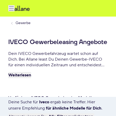
Gewerbe
IVECO Gewerbeleasing Angebote
Dein IVECO Gewerbefahrzeug wartet schon auf
Dich. Bei Allane least Du Deinen Gewerbe-IVECO
für einen individuellen Zeitraum und entscheidest
am Ende der Laufzeit ob Du Dein IVECO kaufen
Weiterlesen
möchtest oder zurückgeben willst. Finde das
perfekte IVECO Gewerbe-Angebot schon ab -
€/mtl.
Verfügbare IVECO Gewerbeleasing Modelle
Deine Suche für
Iveco
ergab keine Treffer. Hier
7530 Angebote für Deine Suche
unsere Empfehlung
für ähnliche Modelle für Dich
.