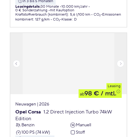
in 3 bis 5 Monaten
Leasingdetails
:
30 Monate
10.000 km/Jahr
0 € Sonderzahlung
mit Kaufoption
Kraftstoffverbrauch (kombiniert)
:
5,6 l/100 km
CO₂-Emissionen
kombiniert
:
127 g/km
CO₂-Klasse
:
D
Leasing
98 €
/ mtl.
ab
Neuwagen | 2026
Opel Corsa
1.2 Direct Injection Turbo 74kW
Edition
Benzin
Manuell
100 PS (74 kW)
Stoff