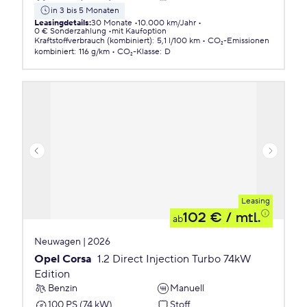
in 3 bis 5 Monaten
Leasingdetails
:
30 Monate
10.000 km/Jahr
0 € Sonderzahlung
mit Kaufoption
Kraftstoffverbrauch (kombiniert)
:
5,1 l/100 km
CO₂-Emissionen
kombiniert
:
116 g/km
CO₂-Klasse
:
D
Leasing
102 €
/ mtl.
ab
Neuwagen | 2026
Opel Corsa
1.2 Direct Injection Turbo 74kW
Edition
Benzin
Manuell
100 PS (74 kW)
Stoff