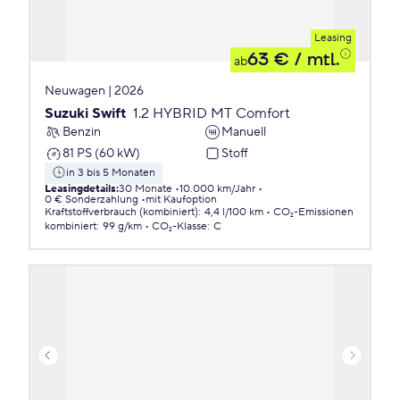
Leasing
63 €
/ mtl.
ab
Neuwagen | 2026
Suzuki Swift
1.2 HYBRID MT Comfort
Benzin
Manuell
81 PS (60 kW)
Stoff
in 3 bis 5 Monaten
Leasingdetails
:
30 Monate
10.000 km/Jahr
0 € Sonderzahlung
mit Kaufoption
Kraftstoffverbrauch (kombiniert)
:
4,4 l/100 km
CO₂-Emissionen
kombiniert
:
99 g/km
CO₂-Klasse
:
C