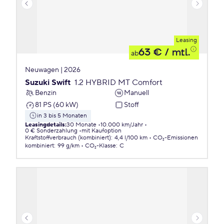
Leasing
63 €
/ mtl.
ab
Neuwagen | 2026
Suzuki Swift
1.2 HYBRID MT Comfort
Benzin
Manuell
81 PS (60 kW)
Stoff
in 3 bis 5 Monaten
Leasingdetails
:
30 Monate
10.000 km/Jahr
0 € Sonderzahlung
mit Kaufoption
Kraftstoffverbrauch (kombiniert)
:
4,4 l/100 km
CO₂-Emissionen
kombiniert
:
99 g/km
CO₂-Klasse
:
C