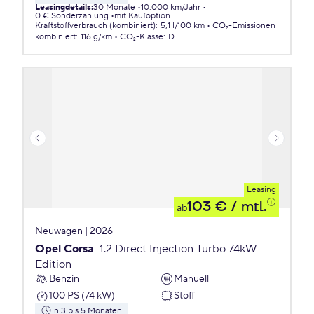
Leasingdetails
:
30 Monate
10.000 km/Jahr
0 € Sonderzahlung
mit Kaufoption
Kraftstoffverbrauch (kombiniert)
:
5,1 l/100 km
CO₂-Emissionen
kombiniert
:
116 g/km
CO₂-Klasse
:
D
Leasing
103 €
/ mtl.
ab
Neuwagen | 2026
Opel Corsa
1.2 Direct Injection Turbo 74kW
Edition
Benzin
Manuell
100 PS (74 kW)
Stoff
in 3 bis 5 Monaten