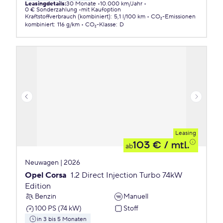
Leasingdetails
:
30 Monate
10.000 km/Jahr
0 € Sonderzahlung
mit Kaufoption
Kraftstoffverbrauch (kombiniert)
:
5,1 l/100 km
CO₂-Emissionen
kombiniert
:
116 g/km
CO₂-Klasse
:
D
Leasing
103 €
/ mtl.
ab
Neuwagen | 2026
Opel Corsa
1.2 Direct Injection Turbo 74kW
Edition
Benzin
Manuell
100 PS (74 kW)
Stoff
in 3 bis 5 Monaten