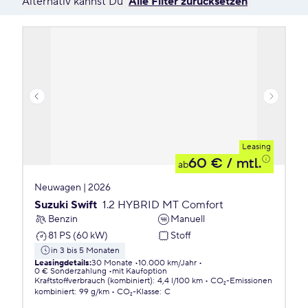
Alternativ kannst Du
Alle Filter zurücksetzen
Leasing
60 €
/ mtl.
ab
Neuwagen | 2026
Suzuki Swift
1.2 HYBRID MT Comfort
Benzin
Manuell
81 PS (60 kW)
Stoff
in 3 bis 5 Monaten
Leasingdetails
:
30 Monate
10.000 km/Jahr
0 € Sonderzahlung
mit Kaufoption
Kraftstoffverbrauch (kombiniert)
:
4,4 l/100 km
CO₂-Emissionen
kombiniert
:
99 g/km
CO₂-Klasse
:
C