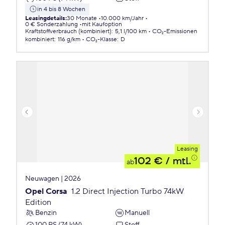
in 4 bis 8 Wochen
Leasingdetails
:
30 Monate
10.000 km/Jahr
0 € Sonderzahlung
mit Kaufoption
Kraftstoffverbrauch (kombiniert)
:
5,1 l/100 km
CO₂-Emissionen
kombiniert
:
116 g/km
CO₂-Klasse
:
D
Leasing
102 €
/ mtl.
ab
Neuwagen | 2026
Opel Corsa
1.2 Direct Injection Turbo 74kW
Edition
Benzin
Manuell
100 PS (74 kW)
Stoff