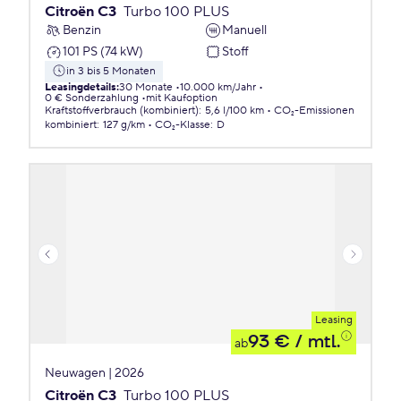
Citroën C3
Turbo 100 PLUS
Benzin
Manuell
101 PS (74 kW)
Stoff
in 3 bis 5 Monaten
Leasingdetails
:
30 Monate
10.000 km/Jahr
0 € Sonderzahlung
mit Kaufoption
Kraftstoffverbrauch (kombiniert)
:
5,6 l/100 km
CO₂-Emissionen
kombiniert
:
127 g/km
CO₂-Klasse
:
D
Leasing
93 €
/ mtl.
ab
Neuwagen | 2026
Citroën C3
Turbo 100 PLUS