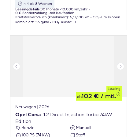
in 4 bis 8 Wochen
Leasingdetails
:
30 Monate
10.000 km/Jahr
0 € Sonderzahlung
mit Kaufoption
Kraftstoffverbrauch (kombiniert)
:
5,1 l/100 km
CO₂-Emissionen
kombiniert
:
116 g/km
CO₂-Klasse
:
D
Leasing
102 €
/ mtl.
ab
Neuwagen | 2026
Opel Corsa
1.2 Direct Injection Turbo 74kW
Edition
Benzin
Manuell
100 PS (74 kW)
Stoff