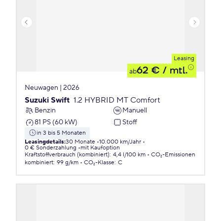
Leasing
62 €
/ mtl.
ab
Neuwagen | 2026
Suzuki Swift
1.2 HYBRID MT Comfort
Benzin
Manuell
81 PS (60 kW)
Stoff
in 3 bis 5 Monaten
Leasingdetails
:
30 Monate
10.000 km/Jahr
0 € Sonderzahlung
mit Kaufoption
Kraftstoffverbrauch (kombiniert)
:
4,4 l/100 km
CO₂-Emissionen
kombiniert
:
99 g/km
CO₂-Klasse
:
C