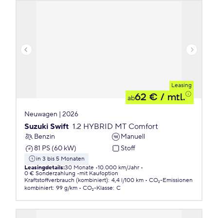
Leasing
62 €
/ mtl.
ab
Neuwagen | 2026
Suzuki Swift
1.2 HYBRID MT Comfort
Benzin
Manuell
81 PS (60 kW)
Stoff
in 3 bis 5 Monaten
Leasingdetails
:
30 Monate
10.000 km/Jahr
0 € Sonderzahlung
mit Kaufoption
Kraftstoffverbrauch (kombiniert)
:
4,4 l/100 km
CO₂-Emissionen
kombiniert
:
99 g/km
CO₂-Klasse
:
C