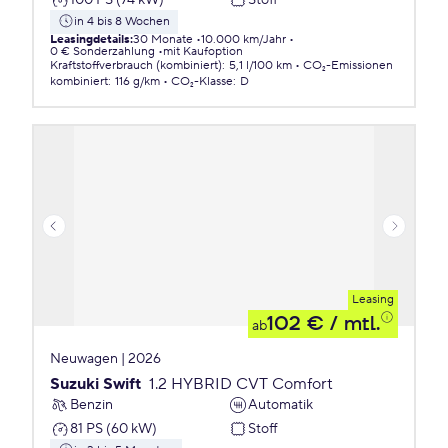
in 4 bis 8 Wochen
Leasingdetails
:
30 Monate
10.000 km/Jahr
0 € Sonderzahlung
mit Kaufoption
Kraftstoffverbrauch (kombiniert)
:
5,1 l/100 km
CO₂-Emissionen
kombiniert
:
116 g/km
CO₂-Klasse
:
D
Leasing
102 €
/ mtl.
ab
Neuwagen | 2026
Suzuki Swift
1.2 HYBRID CVT Comfort
Benzin
Automatik
81 PS (60 kW)
Stoff