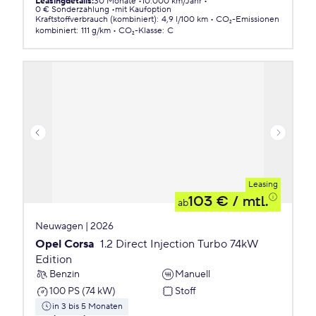
Leasingdetails
:
30 Monate
10.000 km/Jahr
0 € Sonderzahlung
mit Kaufoption
Kraftstoffverbrauch (kombiniert)
:
4,9 l/100 km
CO₂-Emissionen
kombiniert
:
111 g/km
CO₂-Klasse
:
C
Leasing
103 €
/ mtl.
ab
Neuwagen | 2026
Opel Corsa
1.2 Direct Injection Turbo 74kW
Edition
Benzin
Manuell
100 PS (74 kW)
Stoff
in 3 bis 5 Monaten