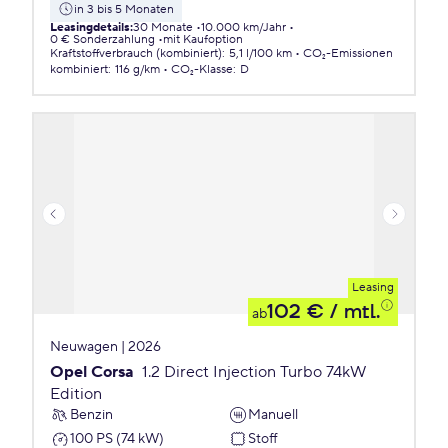
in 3 bis 5 Monaten
Leasingdetails
:
30 Monate
10.000 km/Jahr
0 € Sonderzahlung
mit Kaufoption
Kraftstoffverbrauch (kombiniert)
:
5,1 l/100 km
CO₂-Emissionen
kombiniert
:
116 g/km
CO₂-Klasse
:
D
Leasing
102 €
/ mtl.
ab
Neuwagen | 2026
Opel Corsa
1.2 Direct Injection Turbo 74kW
Edition
Benzin
Manuell
100 PS (74 kW)
Stoff