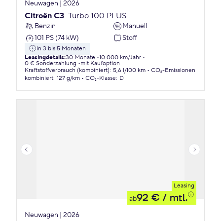
Neuwagen | 2026
Citroën C3
Turbo 100 PLUS
Benzin
Manuell
101 PS (74 kW)
Stoff
in 3 bis 5 Monaten
Leasingdetails
:
30 Monate
10.000 km/Jahr
0 € Sonderzahlung
mit Kaufoption
Kraftstoffverbrauch (kombiniert)
:
5,6 l/100 km
CO₂-Emissionen
kombiniert
:
127 g/km
CO₂-Klasse
:
D
Leasing
92 €
/ mtl.
ab
Neuwagen | 2026