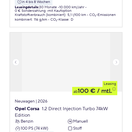
in 4 bis 8 Wochen
Leasingdetails
:
30 Monate
10.000 km/Jahr
0 € Sonderzahlung
mit Kaufoption
Kraftstoffverbrauch (kombiniert)
:
5,1 l/100 km
CO₂-Emissionen
kombiniert
:
116 g/km
CO₂-Klasse
:
D
Leasing
100 €
/ mtl.
ab
Neuwagen | 2026
Opel Corsa
1.2 Direct Injection Turbo 74kW
Edition
Benzin
Manuell
100 PS (74 kW)
Stoff