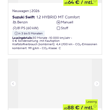
64 €
/ mtl.
ab
Neuwagen | 2026
Suzuki Swift
1.2 HYBRID MT Comfort
Benzin
Manuell
81 PS (60 kW)
Stoff
in 3 bis 5 Monaten
Leasingdetails
:
30 Monate
10.000 km/Jahr
0 € Sonderzahlung
mit Kaufoption
Kraftstoffverbrauch (kombiniert)
:
4,4 l/100 km
CO₂-Emissionen
kombiniert
:
99 g/km
CO₂-Klasse
:
C
Leasing
88 €
/ mtl.
ab