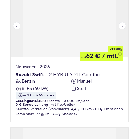
Leasing
62 €
/ mtl.
ab
Neuwagen | 2026
Suzuki Swift
1.2 HYBRID MT Comfort
Benzin
Manuell
81 PS (60 kW)
Stoff
in 3 bis 5 Monaten
Leasingdetails
:
30 Monate
10.000 km/Jahr
0 € Sonderzahlung
mit Kaufoption
Kraftstoffverbrauch (kombiniert)
:
4,4 l/100 km
CO₂-Emissionen
kombiniert
:
99 g/km
CO₂-Klasse
:
C