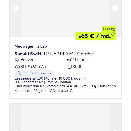
Leasing
63 €
/ mtl.
ab
Neuwagen | 2026
Suzuki Swift
1.2 HYBRID MT Comfort
Benzin
Manuell
81 PS (60 kW)
Stoff
in 3 bis 5 Monaten
Leasingdetails
:
30 Monate
10.000 km/Jahr
0 € Sonderzahlung
mit Kaufoption
Kraftstoffverbrauch (kombiniert)
:
4,4 l/100 km
CO₂-Emissionen
kombiniert
:
99 g/km
CO₂-Klasse
:
C