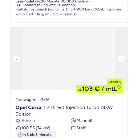
Leasingdetails
:
30 Monate
10.000 km/Jahr
0 € Sonderzahlung
mit Kaufoption
Kraftstoffverbrauch (kombiniert)
:
5,1 l/100 km
CO₂-Emissionen
kombiniert
:
116 g/km
CO₂-Klasse
:
D
Leasing
103 €
/ mtl.
ab
Neuwagen | 2026
Opel Corsa
1.2 Direct Injection Turbo 74kW
Edition
Benzin
Manuell
100 PS (74 kW)
Stoff
in 3 bis 5 Monaten