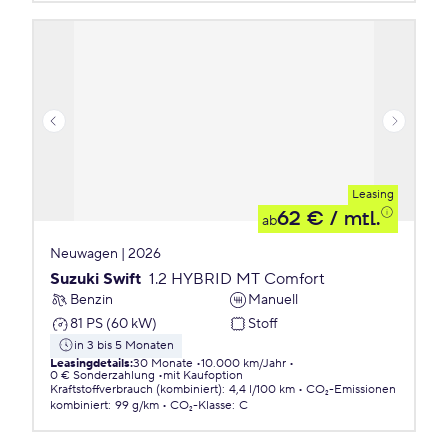
Leasing
62 €
/ mtl.
ab
Neuwagen | 2026
Suzuki Swift
1.2 HYBRID MT Comfort
Benzin
Manuell
81 PS (60 kW)
Stoff
in 3 bis 5 Monaten
Leasingdetails
:
30 Monate
10.000 km/Jahr
0 € Sonderzahlung
mit Kaufoption
Kraftstoffverbrauch (kombiniert)
:
4,4 l/100 km
CO₂-Emissionen
kombiniert
:
99 g/km
CO₂-Klasse
:
C