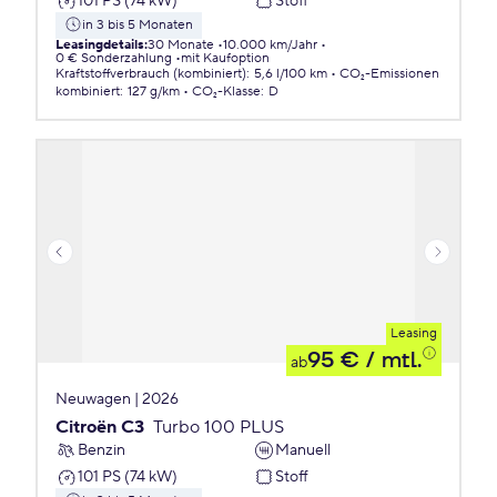
101 PS (74 kW)
Stoff
in 3 bis 5 Monaten
Leasingdetails
:
30 Monate
10.000 km/Jahr
0 € Sonderzahlung
mit Kaufoption
Kraftstoffverbrauch (kombiniert)
:
5,6 l/100 km
CO₂-Emissionen
kombiniert
:
127 g/km
CO₂-Klasse
:
D
Leasing
95 €
/ mtl.
ab
Neuwagen | 2026
Citroën C3
Turbo 100 PLUS
Benzin
Manuell
101 PS (74 kW)
Stoff