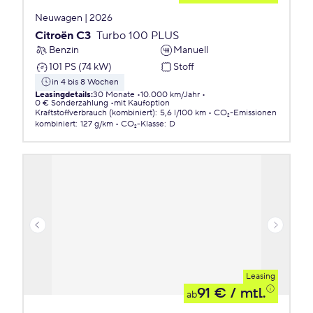
Neuwagen | 2026
Citroën C3
Turbo 100 PLUS
Benzin
Manuell
101 PS (74 kW)
Stoff
in 4 bis 8 Wochen
Leasingdetails
:
30 Monate
10.000 km/Jahr
0 € Sonderzahlung
mit Kaufoption
Kraftstoffverbrauch (kombiniert)
:
5,6 l/100 km
CO₂-Emissionen
kombiniert
:
127 g/km
CO₂-Klasse
:
D
Leasing
91 €
/ mtl.
ab