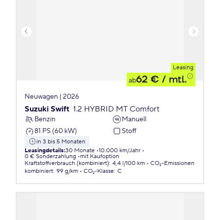
Leasing
62 €
/ mtl.
ab
Neuwagen | 2026
Suzuki Swift
1.2 HYBRID MT Comfort
Benzin
Manuell
81 PS (60 kW)
Stoff
in 3 bis 5 Monaten
Leasingdetails
:
30 Monate
10.000 km/Jahr
0 € Sonderzahlung
mit Kaufoption
Kraftstoffverbrauch (kombiniert)
:
4,4 l/100 km
CO₂-Emissionen
kombiniert
:
99 g/km
CO₂-Klasse
:
C