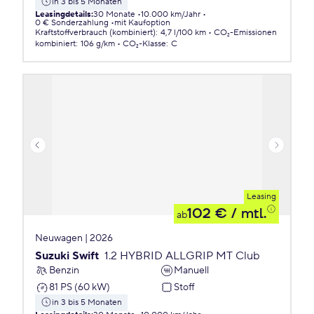
in 3 bis 5 Monaten
Leasingdetails
:
30 Monate
10.000 km/Jahr
0 € Sonderzahlung
mit Kaufoption
Kraftstoffverbrauch (kombiniert)
:
4,7 l/100 km
CO₂-Emissionen
kombiniert
:
106 g/km
CO₂-Klasse
:
C
Leasing
102 €
/ mtl.
ab
Neuwagen | 2026
Suzuki Swift
1.2 HYBRID ALLGRIP MT Club
Benzin
Manuell
81 PS (60 kW)
Stoff
in 3 bis 5 Monaten