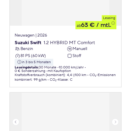
Leasing
63 €
/ mtl.
ab
Neuwagen | 2026
Suzuki Swift
1.2 HYBRID MT Comfort
Benzin
Manuell
81 PS (60 kW)
Stoff
in 3 bis 5 Monaten
Leasingdetails
:
30 Monate
10.000 km/Jahr
0 € Sonderzahlung
mit Kaufoption
Kraftstoffverbrauch (kombiniert)
:
4,4 l/100 km
CO₂-Emissionen
kombiniert
:
99 g/km
CO₂-Klasse
:
C