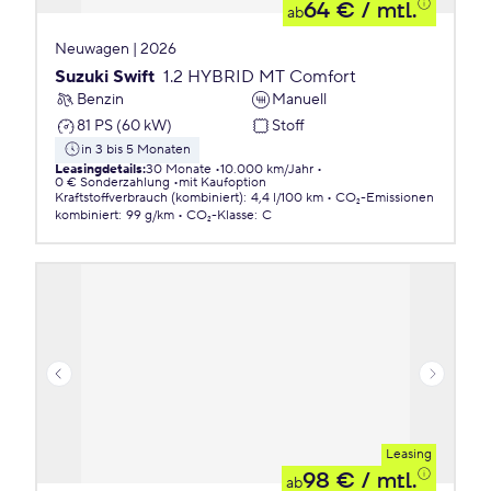
64 €
/ mtl.
ab
Neuwagen | 2026
Suzuki Swift
1.2 HYBRID MT Comfort
Benzin
Manuell
81 PS (60 kW)
Stoff
in 3 bis 5 Monaten
Leasingdetails
:
30 Monate
10.000 km/Jahr
0 € Sonderzahlung
mit Kaufoption
Kraftstoffverbrauch (kombiniert)
:
4,4 l/100 km
CO₂-Emissionen
kombiniert
:
99 g/km
CO₂-Klasse
:
C
Leasing
98 €
/ mtl.
ab