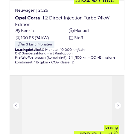
102 €
/ mtl.
ab
Neuwagen | 2026
Opel Corsa
1.2 Direct Injection Turbo 74kW
Edition
Benzin
Manuell
100 PS (74 kW)
Stoff
in 3 bis 5 Monaten
Leasingdetails
:
30 Monate
10.000 km/Jahr
0 € Sonderzahlung
mit Kaufoption
Kraftstoffverbrauch (kombiniert)
:
5,1 l/100 km
CO₂-Emissionen
kombiniert
:
116 g/km
CO₂-Klasse
:
D
Leasing