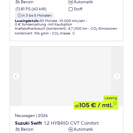
Benzin
Automatik
81 PS (60 kW)
Stoff
in 3 bis 5 Monaten
Leasingdetails
:
30 Monate
10.000 km/Jahr
0 € Sonderzahlung
mit Kaufoption
Kraftstoffverbrauch (kombiniert)
:
4,7 l/100 km
CO₂-Emissionen
kombiniert
:
106 g/km
CO₂-Klasse
:
C
Leasing
105 €
/ mtl.
ab
Neuwagen | 2026
Suzuki Swift
1.2 HYBRID CVT Comfort
Benzin
Automatik