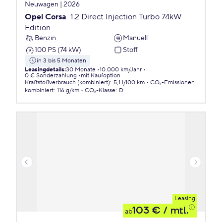
Neuwagen | 2026
Opel Corsa
1.2 Direct Injection Turbo 74kW
Edition
Benzin
Manuell
100 PS (74 kW)
Stoff
in 3 bis 5 Monaten
Leasingdetails
:
30 Monate
10.000 km/Jahr
0 € Sonderzahlung
mit Kaufoption
Kraftstoffverbrauch (kombiniert)
:
5,1 l/100 km
CO₂-Emissionen
kombiniert
:
116 g/km
CO₂-Klasse
:
D
Leasing
103 €
/ mtl.
ab