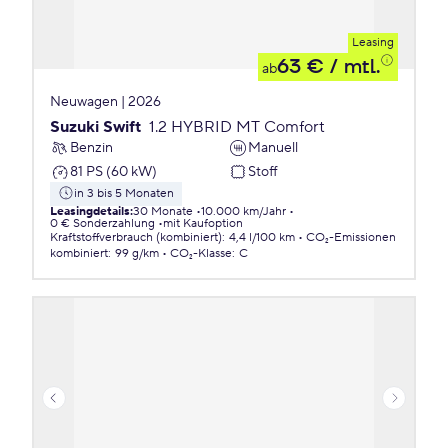
Leasing
63 €
/ mtl.
ab
Neuwagen | 2026
Suzuki Swift
1.2 HYBRID MT Comfort
Benzin
Manuell
81 PS (60 kW)
Stoff
in 3 bis 5 Monaten
Leasingdetails
:
30 Monate
10.000 km/Jahr
0 € Sonderzahlung
mit Kaufoption
Kraftstoffverbrauch (kombiniert)
:
4,4 l/100 km
CO₂-Emissionen
kombiniert
:
99 g/km
CO₂-Klasse
:
C