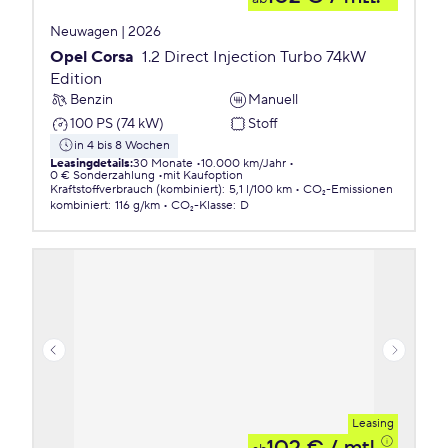
Neuwagen | 2026
Opel Corsa
1.2 Direct Injection Turbo 74kW
Edition
Benzin
Manuell
100 PS (74 kW)
Stoff
in 4 bis 8 Wochen
Leasingdetails
:
30 Monate
10.000 km/Jahr
0 € Sonderzahlung
mit Kaufoption
Kraftstoffverbrauch (kombiniert)
:
5,1 l/100 km
CO₂-Emissionen
kombiniert
:
116 g/km
CO₂-Klasse
:
D
Leasing