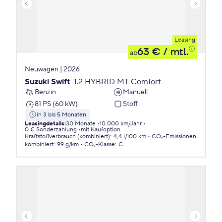
Leasing
63 €
/ mtl.
ab
Neuwagen | 2026
Suzuki Swift
1.2 HYBRID MT Comfort
Benzin
Manuell
81 PS (60 kW)
Stoff
in 3 bis 5 Monaten
Leasingdetails
:
30 Monate
10.000 km/Jahr
0 € Sonderzahlung
mit Kaufoption
Kraftstoffverbrauch (kombiniert)
:
4,4 l/100 km
CO₂-Emissionen
kombiniert
:
99 g/km
CO₂-Klasse
:
C