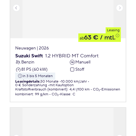
Leasing
63 €
/ mtl.
ab
Neuwagen | 2026
Suzuki Swift
1.2 HYBRID MT Comfort
Benzin
Manuell
81 PS (60 kW)
Stoff
in 3 bis 5 Monaten
Leasingdetails
:
30 Monate
10.000 km/Jahr
0 € Sonderzahlung
mit Kaufoption
Kraftstoffverbrauch (kombiniert)
:
4,4 l/100 km
CO₂-Emissionen
kombiniert
:
99 g/km
CO₂-Klasse
:
C