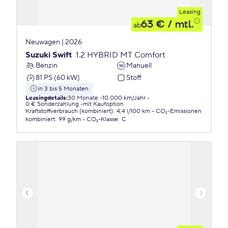
Leasing
63 €
/ mtl.
ab
Neuwagen | 2026
Suzuki Swift
1.2 HYBRID MT Comfort
Benzin
Manuell
81 PS (60 kW)
Stoff
in 3 bis 5 Monaten
Leasingdetails
:
30 Monate
10.000 km/Jahr
0 € Sonderzahlung
mit Kaufoption
Kraftstoffverbrauch (kombiniert)
:
4,4 l/100 km
CO₂-Emissionen
kombiniert
:
99 g/km
CO₂-Klasse
:
C