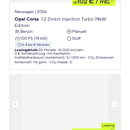
102 €
/ mtl.
ab
Neuwagen | 2026
Opel Corsa
1.2 Direct Injection Turbo 74kW
Edition
Benzin
Manuell
100 PS (74 kW)
Stoff
in 4 bis 8 Wochen
Leasingdetails
:
30 Monate
10.000 km/Jahr
0 € Sonderzahlung
mit Kaufoption
Kraftstoffverbrauch (kombiniert)
:
5,1 l/100 km
CO₂-Emissionen
kombiniert
:
116 g/km
CO₂-Klasse
:
D
Leasing