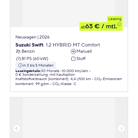
Leasing
63 €
/ mtl.
ab
Neuwagen | 2026
Suzuki Swift
1.2 HYBRID MT Comfort
Benzin
Manuell
81 PS (60 kW)
Stoff
in 3 bis 5 Monaten
Leasingdetails
:
30 Monate
10.000 km/Jahr
0 € Sonderzahlung
mit Kaufoption
Kraftstoffverbrauch (kombiniert)
:
4,4 l/100 km
CO₂-Emissionen
kombiniert
:
99 g/km
CO₂-Klasse
:
C