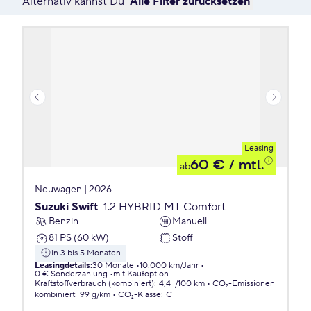
Alternativ kannst Du
Alle Filter zurücksetzen
Leasing
60 €
/ mtl.
ab
Neuwagen | 2026
Suzuki Swift
1.2 HYBRID MT Comfort
Benzin
Manuell
81 PS (60 kW)
Stoff
in 3 bis 5 Monaten
Leasingdetails
:
30 Monate
10.000 km/Jahr
0 € Sonderzahlung
mit Kaufoption
Kraftstoffverbrauch (kombiniert)
:
4,4 l/100 km
CO₂-Emissionen
kombiniert
:
99 g/km
CO₂-Klasse
:
C