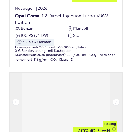
Neuwagen | 2026
Opel Corsa
1.2 Direct Injection Turbo 74kW
Edition
Benzin
Manuell
100 PS (74 kW)
Stoff
in 3 bis 5 Monaten
Leasingdetails
:
30 Monate
10.000 km/Jahr
0 € Sonderzahlung
mit Kaufoption
Kraftstoffverbrauch (kombiniert)
:
5,1 l/100 km
CO₂-Emissionen
kombiniert
:
116 g/km
CO₂-Klasse
:
D
Leasing
102 €
/ mtl.
ab