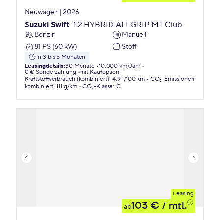
Neuwagen | 2026
Suzuki Swift
1.2 HYBRID ALLGRIP MT Club
Benzin
Manuell
81 PS (60 kW)
Stoff
in 3 bis 5 Monaten
Leasingdetails
:
30 Monate
10.000 km/Jahr
0 € Sonderzahlung
mit Kaufoption
Kraftstoffverbrauch (kombiniert)
:
4,9 l/100 km
CO₂-Emissionen
kombiniert
:
111 g/km
CO₂-Klasse
:
C
Leasing
103 €
/ mtl.
ab