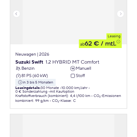
Leasing
62 €
/ mtl.
ab
Neuwagen | 2026
Suzuki Swift
1.2 HYBRID MT Comfort
Benzin
Manuell
81 PS (60 kW)
Stoff
in 3 bis 5 Monaten
Leasingdetails
:
30 Monate
10.000 km/Jahr
0 € Sonderzahlung
mit Kaufoption
Kraftstoffverbrauch (kombiniert)
:
4,4 l/100 km
CO₂-Emissionen
kombiniert
:
99 g/km
CO₂-Klasse
:
C