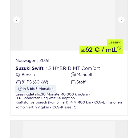
Leasing
62 €
/ mtl.
ab
Neuwagen | 2026
Suzuki Swift
1.2 HYBRID MT Comfort
Benzin
Manuell
81 PS (60 kW)
Stoff
in 3 bis 5 Monaten
Leasingdetails
:
30 Monate
10.000 km/Jahr
0 € Sonderzahlung
mit Kaufoption
Kraftstoffverbrauch (kombiniert)
:
4,4 l/100 km
CO₂-Emissionen
kombiniert
:
99 g/km
CO₂-Klasse
:
C