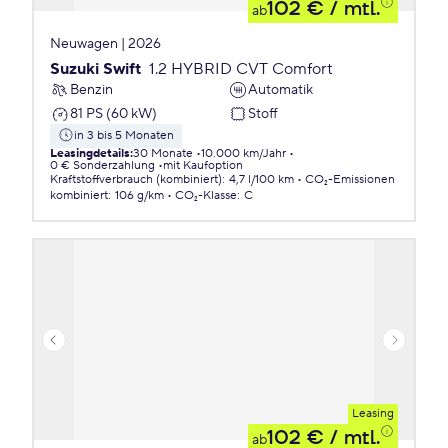
102 €
/ mtl.
ab
Neuwagen | 2026
Suzuki Swift
1.2 HYBRID CVT Comfort
Benzin
Automatik
81 PS (60 kW)
Stoff
in 3 bis 5 Monaten
Leasingdetails
:
30 Monate
10.000 km/Jahr
0 € Sonderzahlung
mit Kaufoption
Kraftstoffverbrauch (kombiniert)
:
4,7 l/100 km
CO₂-Emissionen
kombiniert
:
106 g/km
CO₂-Klasse
:
C
Leasing
102 €
/ mtl.
ab