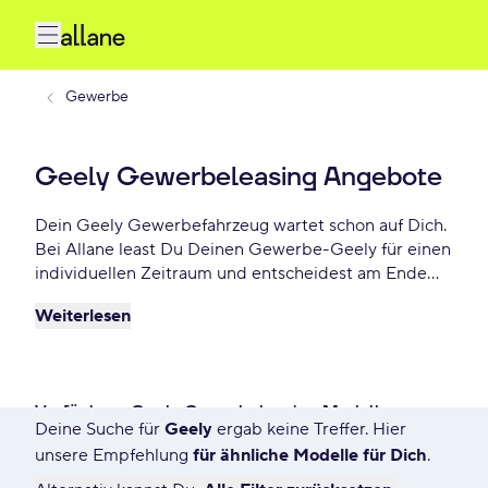
Gewerbe
Geely Gewerbeleasing Angebote
Dein Geely Gewerbefahrzeug wartet schon auf Dich.
Bei Allane least Du Deinen Gewerbe-Geely für einen
individuellen Zeitraum und entscheidest am Ende
der Laufzeit ob Du Dein Geely kaufen möchtest oder
Weiterlesen
zurückgeben willst. Finde das perfekte Geely
Gewerbe-Angebot schon ab - €/mtl.
Verfügbare Geely Gewerbeleasing Modelle
Deine Suche für
Geely
ergab keine Treffer. Hier
7558 Angebote für Deine Suche
unsere Empfehlung
für ähnliche Modelle für Dich
.