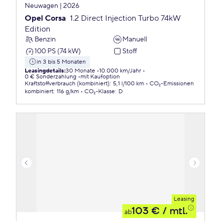
Neuwagen | 2026
Opel Corsa
1.2 Direct Injection Turbo 74kW
Edition
Benzin
Manuell
100 PS (74 kW)
Stoff
in 3 bis 5 Monaten
Leasingdetails
:
30 Monate
10.000 km/Jahr
0 € Sonderzahlung
mit Kaufoption
Kraftstoffverbrauch (kombiniert)
:
5,1 l/100 km
CO₂-Emissionen
kombiniert
:
116 g/km
CO₂-Klasse
:
D
Leasing
103 €
/ mtl.
ab