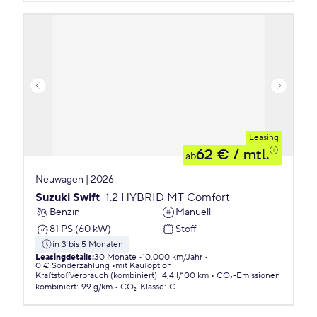
Leasing
62 €
/ mtl.
ab
Neuwagen | 2026
Suzuki Swift
1.2 HYBRID MT Comfort
Benzin
Manuell
81 PS (60 kW)
Stoff
in 3 bis 5 Monaten
Leasingdetails
:
30 Monate
10.000 km/Jahr
0 € Sonderzahlung
mit Kaufoption
Kraftstoffverbrauch (kombiniert)
:
4,4 l/100 km
CO₂-Emissionen
kombiniert
:
99 g/km
CO₂-Klasse
:
C