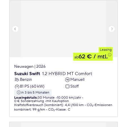
Leasing
62 €
/ mtl.
ab
Neuwagen | 2026
Suzuki Swift
1.2 HYBRID MT Comfort
Benzin
Manuell
81 PS (60 kW)
Stoff
in 3 bis 5 Monaten
Leasingdetails
:
30 Monate
10.000 km/Jahr
0 € Sonderzahlung
mit Kaufoption
Kraftstoffverbrauch (kombiniert)
:
4,4 l/100 km
CO₂-Emissionen
kombiniert
:
99 g/km
CO₂-Klasse
:
C