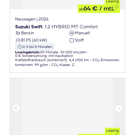
Leasing
64 €
/ mtl.
ab
Neuwagen | 2026
Suzuki Swift
1.2 HYBRID MT Comfort
Benzin
Manuell
81 PS (60 kW)
Stoff
in 3 bis 5 Monaten
Leasingdetails
:
30 Monate
10.000 km/Jahr
0 € Sonderzahlung
mit Kaufoption
Kraftstoffverbrauch (kombiniert)
:
4,4 l/100 km
CO₂-Emissionen
kombiniert
:
99 g/km
CO₂-Klasse
:
C
Leasing