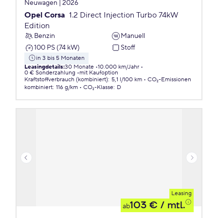
Neuwagen | 2026
Opel Corsa
1.2 Direct Injection Turbo 74kW
Edition
Benzin
Manuell
100 PS (74 kW)
Stoff
in 3 bis 5 Monaten
Leasingdetails
:
30 Monate
10.000 km/Jahr
0 € Sonderzahlung
mit Kaufoption
Kraftstoffverbrauch (kombiniert)
:
5,1 l/100 km
CO₂-Emissionen
kombiniert
:
116 g/km
CO₂-Klasse
:
D
Leasing
103 €
/ mtl.
ab