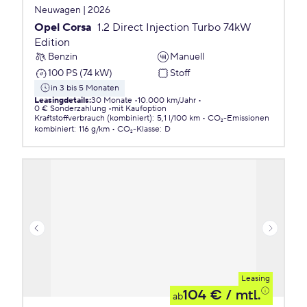
Neuwagen | 2026
Opel Corsa
1.2 Direct Injection Turbo 74kW
Edition
Benzin
Manuell
100 PS (74 kW)
Stoff
in 3 bis 5 Monaten
Leasingdetails
:
30 Monate
10.000 km/Jahr
0 € Sonderzahlung
mit Kaufoption
Kraftstoffverbrauch (kombiniert)
:
5,1 l/100 km
CO₂-Emissionen
kombiniert
:
116 g/km
CO₂-Klasse
:
D
Leasing
104 €
/ mtl.
ab