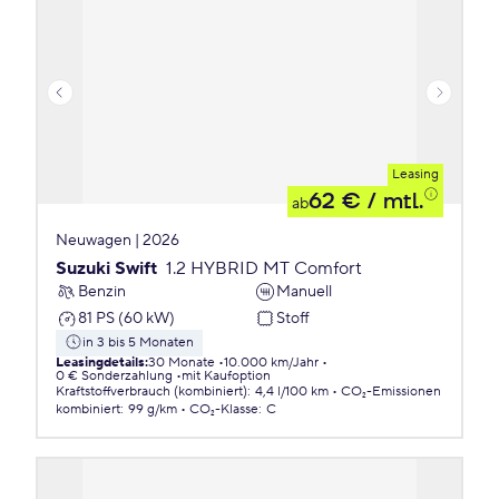
Leasing
62 €
/ mtl.
ab
Neuwagen | 2026
Suzuki Swift
1.2 HYBRID MT Comfort
Benzin
Manuell
81 PS (60 kW)
Stoff
in 3 bis 5 Monaten
Leasingdetails
:
30 Monate
10.000 km/Jahr
0 € Sonderzahlung
mit Kaufoption
Kraftstoffverbrauch (kombiniert)
:
4,4 l/100 km
CO₂-Emissionen
kombiniert
:
99 g/km
CO₂-Klasse
:
C