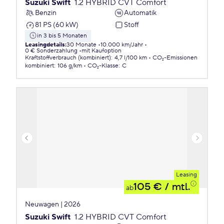
Suzuki Swift
1.2 HYBRID CVT Comfort
Benzin
Automatik
81 PS (60 kW)
Stoff
in 3 bis 5 Monaten
Leasingdetails
:
30 Monate
10.000 km/Jahr
0 € Sonderzahlung
mit Kaufoption
Kraftstoffverbrauch (kombiniert)
:
4,7 l/100 km
CO₂-Emissionen
kombiniert
:
106 g/km
CO₂-Klasse
:
C
Leasing
105 €
/ mtl.
ab
Neuwagen | 2026
Suzuki Swift
1.2 HYBRID CVT Comfort