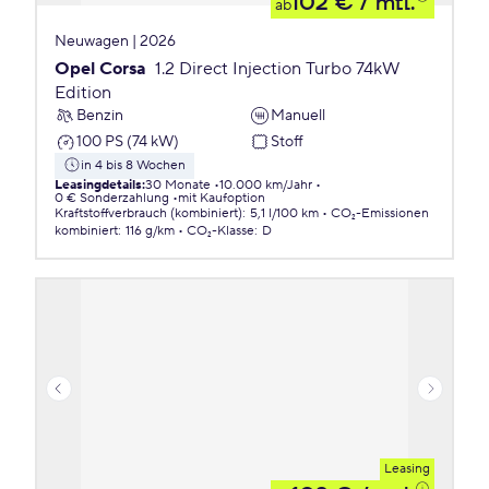
102 €
/ mtl.
ab
Neuwagen | 2026
Opel Corsa
1.2 Direct Injection Turbo 74kW
Edition
Benzin
Manuell
100 PS (74 kW)
Stoff
in 4 bis 8 Wochen
Leasingdetails
:
30 Monate
10.000 km/Jahr
0 € Sonderzahlung
mit Kaufoption
Kraftstoffverbrauch (kombiniert)
:
5,1 l/100 km
CO₂-Emissionen
kombiniert
:
116 g/km
CO₂-Klasse
:
D
Leasing