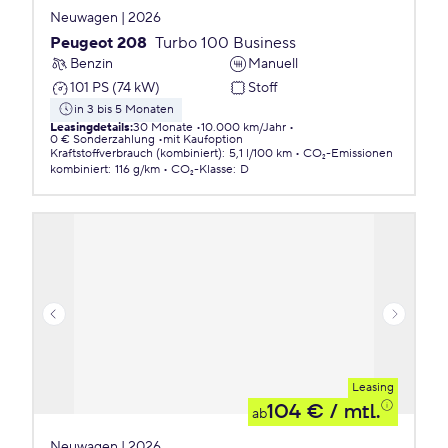
Neuwagen | 2026
Peugeot 208
Turbo 100 Business
Benzin
Manuell
101 PS (74 kW)
Stoff
in 3 bis 5 Monaten
Leasingdetails
:
30 Monate
10.000 km/Jahr
0 € Sonderzahlung
mit Kaufoption
Kraftstoffverbrauch (kombiniert)
:
5,1 l/100 km
CO₂-Emissionen
kombiniert
:
116 g/km
CO₂-Klasse
:
D
Leasing
104 €
/ mtl.
ab
Neuwagen | 2026