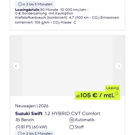
in 3 bis 5 Monaten
Leasingdetails
:
30 Monate
10.000 km/Jahr
0 € Sonderzahlung
mit Kaufoption
Kraftstoffverbrauch (kombiniert)
:
4,7 l/100 km
CO₂-Emissionen
kombiniert
:
106 g/km
CO₂-Klasse
:
C
Leasing
105 €
/ mtl.
ab
Neuwagen | 2026
Suzuki Swift
1.2 HYBRID CVT Comfort
Benzin
Automatik
81 PS (60 kW)
Stoff
in 3 bis 5 Monaten