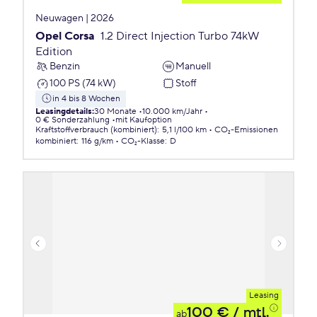
Neuwagen | 2026
Opel Corsa
1.2 Direct Injection Turbo 74kW
Edition
Benzin
Manuell
100 PS (74 kW)
Stoff
in 4 bis 8 Wochen
Leasingdetails
:
30 Monate
10.000 km/Jahr
0 € Sonderzahlung
mit Kaufoption
Kraftstoffverbrauch (kombiniert)
:
5,1 l/100 km
CO₂-Emissionen
kombiniert
:
116 g/km
CO₂-Klasse
:
D
Leasing
100 €
/ mtl.
ab