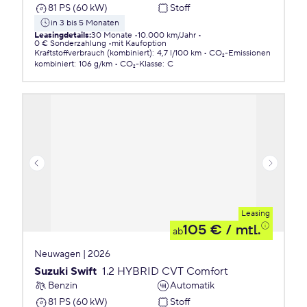
81 PS (60 kW)
Stoff
in 3 bis 5 Monaten
Leasingdetails
:
30 Monate
10.000 km/Jahr
0 € Sonderzahlung
mit Kaufoption
Kraftstoffverbrauch (kombiniert)
:
4,7 l/100 km
CO₂-Emissionen
kombiniert
:
106 g/km
CO₂-Klasse
:
C
Leasing
105 €
/ mtl.
ab
Neuwagen | 2026
Suzuki Swift
1.2 HYBRID CVT Comfort
Benzin
Automatik
81 PS (60 kW)
Stoff