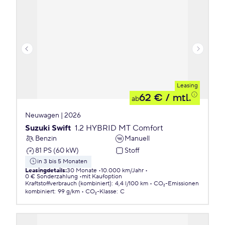
Leasing
62 €
/ mtl.
ab
Neuwagen | 2026
Suzuki Swift
1.2 HYBRID MT Comfort
Benzin
Manuell
81 PS (60 kW)
Stoff
in 3 bis 5 Monaten
Leasingdetails
:
30 Monate
10.000 km/Jahr
0 € Sonderzahlung
mit Kaufoption
Kraftstoffverbrauch (kombiniert)
:
4,4 l/100 km
CO₂-Emissionen
kombiniert
:
99 g/km
CO₂-Klasse
:
C