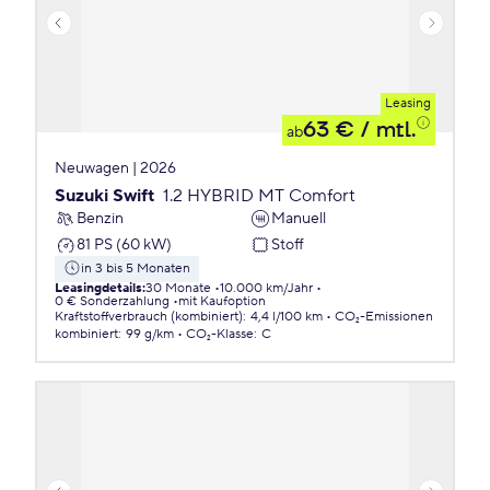
Leasing
63 €
/ mtl.
ab
Neuwagen | 2026
Suzuki Swift
1.2 HYBRID MT Comfort
Benzin
Manuell
81 PS (60 kW)
Stoff
in 3 bis 5 Monaten
Leasingdetails
:
30 Monate
10.000 km/Jahr
0 € Sonderzahlung
mit Kaufoption
Kraftstoffverbrauch (kombiniert)
:
4,4 l/100 km
CO₂-Emissionen
kombiniert
:
99 g/km
CO₂-Klasse
:
C