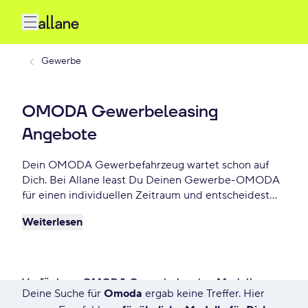
Gewerbe
OMODA Gewerbeleasing
Angebote
Dein OMODA Gewerbefahrzeug wartet schon auf
Dich. Bei Allane least Du Deinen Gewerbe-OMODA
für einen individuellen Zeitraum und entscheidest
am Ende der Laufzeit ob Du Dein OMODA kaufen
Weiterlesen
möchtest oder zurückgeben willst. Finde das
perfekte OMODA Gewerbe-Angebot schon ab -
€/mtl.
Verfügbare OMODA Gewerbeleasing Modelle
Deine Suche für
Omoda
ergab keine Treffer. Hier
7549 Angebote für Deine Suche