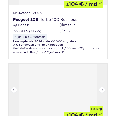
104 €
/ mtl.
ab
Neuwagen | 2026
Peugeot 208
Turbo 100 Business
Benzin
Manuell
101 PS (74 kW)
Stoff
in 3 bis 5 Monaten
Leasingdetails
:
30 Monate
10.000 km/Jahr
0 € Sonderzahlung
mit Kaufoption
Kraftstoffverbrauch (kombiniert)
:
5,1 l/100 km
CO₂-Emissionen
kombiniert
:
116 g/km
CO₂-Klasse
:
D
Leasing
104 €
/ mtl.
ab