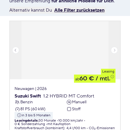
unsere Empfehlung
für ähnliche Modelle für Dich
.
Alternativ kannst Du
Alle Filter zurücksetzen
Leasing
60 €
/ mtl.
ab
Neuwagen | 2026
Suzuki Swift
1.2 HYBRID MT Comfort
Benzin
Manuell
81 PS (60 kW)
Stoff
in 3 bis 5 Monaten
Leasingdetails
:
30 Monate
10.000 km/Jahr
0 € Sonderzahlung
mit Kaufoption
Kraftstoffverbrauch (kombiniert)
:
4,4 l/100 km
CO₂-Emissionen