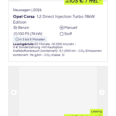
103 €
/ mtl.
ab
Neuwagen | 2026
Opel Corsa
1.2 Direct Injection Turbo 74kW
Edition
Benzin
Manuell
100 PS (74 kW)
Stoff
in 3 bis 5 Monaten
Leasingdetails
:
30 Monate
10.000 km/Jahr
0 € Sonderzahlung
mit Kaufoption
Kraftstoffverbrauch (kombiniert)
:
5,1 l/100 km
CO₂-Emissionen
kombiniert
:
116 g/km
CO₂-Klasse
:
D
Leasing