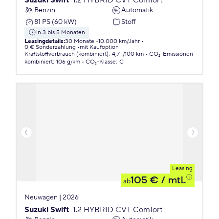
Suzuki Swift
1.2 HYBRID CVT Comfort
Benzin
Automatik
81 PS (60 kW)
Stoff
in 3 bis 5 Monaten
Leasingdetails
:
30 Monate
10.000 km/Jahr
0 € Sonderzahlung
mit Kaufoption
Kraftstoffverbrauch (kombiniert)
:
4,7 l/100 km
CO₂-Emissionen
kombiniert
:
106 g/km
CO₂-Klasse
:
C
Leasing
105 €
/ mtl.
ab
Neuwagen | 2026
Suzuki Swift
1.2 HYBRID CVT Comfort