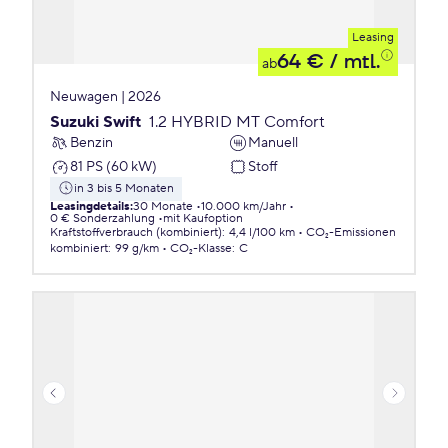
Leasing
64 €
/ mtl.
ab
Neuwagen | 2026
Suzuki Swift
1.2 HYBRID MT Comfort
Benzin
Manuell
81 PS (60 kW)
Stoff
in 3 bis 5 Monaten
Leasingdetails
:
30 Monate
10.000 km/Jahr
0 € Sonderzahlung
mit Kaufoption
Kraftstoffverbrauch (kombiniert)
:
4,4 l/100 km
CO₂-Emissionen
kombiniert
:
99 g/km
CO₂-Klasse
:
C