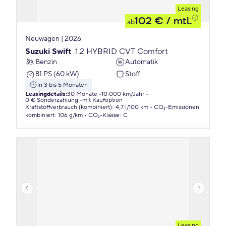
Leasing
102 €
/ mtl.
ab
Neuwagen | 2026
Suzuki Swift
1.2 HYBRID CVT Comfort
Benzin
Automatik
81 PS (60 kW)
Stoff
in 3 bis 5 Monaten
Leasingdetails
:
30 Monate
10.000 km/Jahr
0 € Sonderzahlung
mit Kaufoption
Kraftstoffverbrauch (kombiniert)
:
4,7 l/100 km
CO₂-Emissionen
kombiniert
:
106 g/km
CO₂-Klasse
:
C
Leasing