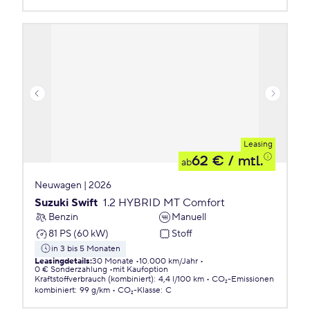
Leasing
62 €
/ mtl.
ab
Neuwagen | 2026
Suzuki Swift
1.2 HYBRID MT Comfort
Benzin
Manuell
81 PS (60 kW)
Stoff
in 3 bis 5 Monaten
Leasingdetails
:
30 Monate
10.000 km/Jahr
0 € Sonderzahlung
mit Kaufoption
Kraftstoffverbrauch (kombiniert)
:
4,4 l/100 km
CO₂-Emissionen
kombiniert
:
99 g/km
CO₂-Klasse
:
C