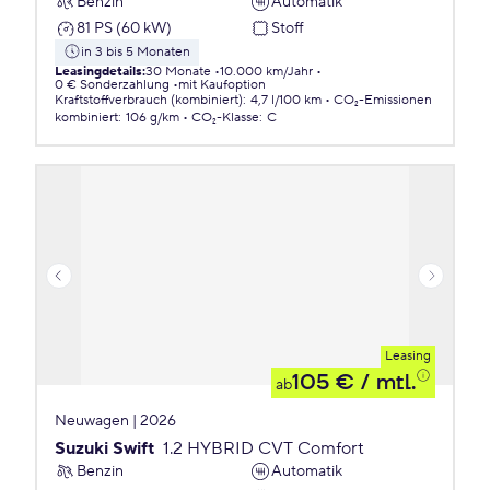
Benzin
Automatik
81 PS (60 kW)
Stoff
in 3 bis 5 Monaten
Leasingdetails
:
30 Monate
10.000 km/Jahr
0 € Sonderzahlung
mit Kaufoption
Kraftstoffverbrauch (kombiniert)
:
4,7 l/100 km
CO₂-Emissionen
kombiniert
:
106 g/km
CO₂-Klasse
:
C
Leasing
105 €
/ mtl.
ab
Neuwagen | 2026
Suzuki Swift
1.2 HYBRID CVT Comfort
Benzin
Automatik