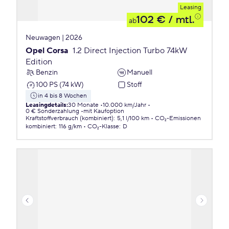
Leasing
102 €
/ mtl.
ab
Neuwagen | 2026
Opel Corsa
1.2 Direct Injection Turbo 74kW
Edition
Benzin
Manuell
100 PS (74 kW)
Stoff
in 4 bis 8 Wochen
Leasingdetails
:
30 Monate
10.000 km/Jahr
0 € Sonderzahlung
mit Kaufoption
Kraftstoffverbrauch (kombiniert)
:
5,1 l/100 km
CO₂-Emissionen
kombiniert
:
116 g/km
CO₂-Klasse
:
D