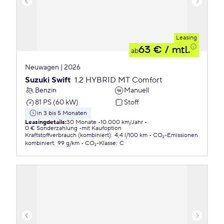
Leasing
63 €
/ mtl.
ab
Neuwagen | 2026
Suzuki Swift
1.2 HYBRID MT Comfort
Benzin
Manuell
81 PS (60 kW)
Stoff
in 3 bis 5 Monaten
Leasingdetails
:
30 Monate
10.000 km/Jahr
0 € Sonderzahlung
mit Kaufoption
Kraftstoffverbrauch (kombiniert)
:
4,4 l/100 km
CO₂-Emissionen
kombiniert
:
99 g/km
CO₂-Klasse
:
C