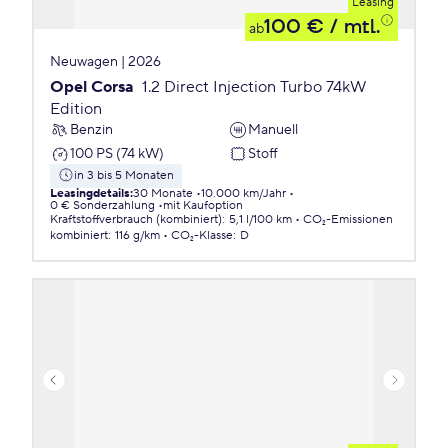
Leasing
100 €
/ mtl.
ab
Neuwagen | 2026
Opel Corsa
1.2 Direct Injection Turbo 74kW
Edition
Benzin
Manuell
100 PS (74 kW)
Stoff
in 3 bis 5 Monaten
Leasingdetails
:
30 Monate
10.000 km/Jahr
0 € Sonderzahlung
mit Kaufoption
Kraftstoffverbrauch (kombiniert)
:
5,1 l/100 km
CO₂-Emissionen
kombiniert
:
116 g/km
CO₂-Klasse
:
D