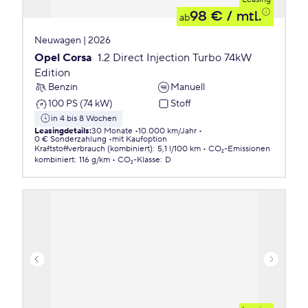
98 €
/ mtl.
ab
Neuwagen | 2026
Opel Corsa
1.2 Direct Injection Turbo 74kW
Edition
Benzin
Manuell
100 PS (74 kW)
Stoff
in 4 bis 8 Wochen
Leasingdetails
:
30 Monate
10.000 km/Jahr
0 € Sonderzahlung
mit Kaufoption
Kraftstoffverbrauch (kombiniert)
:
5,1 l/100 km
CO₂-Emissionen
kombiniert
:
116 g/km
CO₂-Klasse
:
D