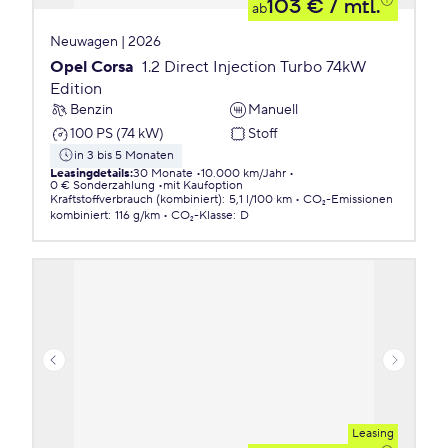
103 €
/ mtl.
ab
Neuwagen | 2026
Opel Corsa
1.2 Direct Injection Turbo 74kW
Edition
Benzin
Manuell
100 PS (74 kW)
Stoff
in 3 bis 5 Monaten
Leasingdetails
:
30 Monate
10.000 km/Jahr
0 € Sonderzahlung
mit Kaufoption
Kraftstoffverbrauch (kombiniert)
:
5,1 l/100 km
CO₂-Emissionen
kombiniert
:
116 g/km
CO₂-Klasse
:
D
Leasing