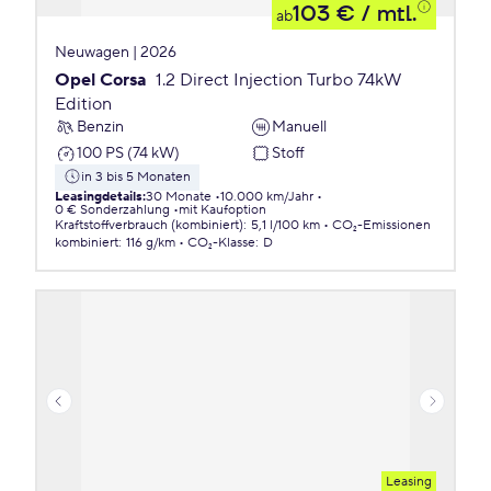
103 €
/ mtl.
ab
Neuwagen | 2026
Opel Corsa
1.2 Direct Injection Turbo 74kW
Edition
Benzin
Manuell
100 PS (74 kW)
Stoff
in 3 bis 5 Monaten
Leasingdetails
:
30 Monate
10.000 km/Jahr
0 € Sonderzahlung
mit Kaufoption
Kraftstoffverbrauch (kombiniert)
:
5,1 l/100 km
CO₂-Emissionen
kombiniert
:
116 g/km
CO₂-Klasse
:
D
Leasing