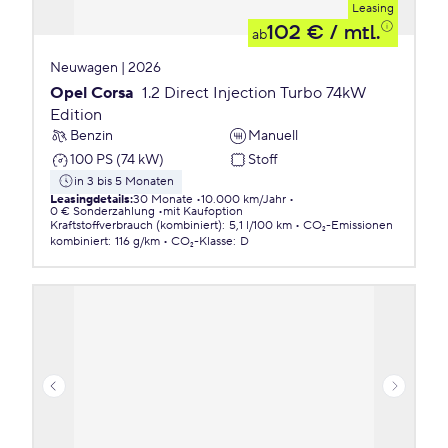
Leasing
102 €
/ mtl.
ab
Neuwagen | 2026
Opel Corsa
1.2 Direct Injection Turbo 74kW
Edition
Benzin
Manuell
100 PS (74 kW)
Stoff
in 3 bis 5 Monaten
Leasingdetails
:
30 Monate
10.000 km/Jahr
0 € Sonderzahlung
mit Kaufoption
Kraftstoffverbrauch (kombiniert)
:
5,1 l/100 km
CO₂-Emissionen
kombiniert
:
116 g/km
CO₂-Klasse
:
D