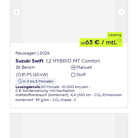
Leasing
63 €
/ mtl.
ab
Neuwagen | 2026
Suzuki Swift
1.2 HYBRID MT Comfort
Benzin
Manuell
81 PS (60 kW)
Stoff
in 3 bis 5 Monaten
Leasingdetails
:
30 Monate
10.000 km/Jahr
0 € Sonderzahlung
mit Kaufoption
Kraftstoffverbrauch (kombiniert)
:
4,4 l/100 km
CO₂-Emissionen
kombiniert
:
99 g/km
CO₂-Klasse
:
C