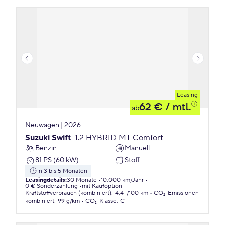
Leasing
62 €
/ mtl.
ab
Neuwagen | 2026
Suzuki Swift
1.2 HYBRID MT Comfort
Benzin
Manuell
81 PS (60 kW)
Stoff
in 3 bis 5 Monaten
Leasingdetails
:
30 Monate
10.000 km/Jahr
0 € Sonderzahlung
mit Kaufoption
Kraftstoffverbrauch (kombiniert)
:
4,4 l/100 km
CO₂-Emissionen
kombiniert
:
99 g/km
CO₂-Klasse
:
C