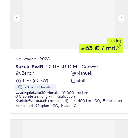
Leasing
63 €
/ mtl.
ab
Neuwagen | 2026
Suzuki Swift
1.2 HYBRID MT Comfort
Benzin
Manuell
81 PS (60 kW)
Stoff
in 3 bis 5 Monaten
Leasingdetails
:
30 Monate
10.000 km/Jahr
0 € Sonderzahlung
mit Kaufoption
Kraftstoffverbrauch (kombiniert)
:
4,4 l/100 km
CO₂-Emissionen
kombiniert
:
99 g/km
CO₂-Klasse
:
C