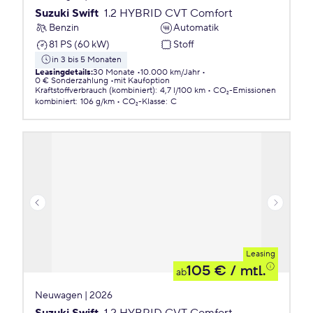
Suzuki Swift
1.2 HYBRID CVT Comfort
Benzin
Automatik
81 PS (60 kW)
Stoff
in 3 bis 5 Monaten
Leasingdetails
:
30 Monate
10.000 km/Jahr
0 € Sonderzahlung
mit Kaufoption
Kraftstoffverbrauch (kombiniert)
:
4,7 l/100 km
CO₂-Emissionen
kombiniert
:
106 g/km
CO₂-Klasse
:
C
Leasing
105 €
/ mtl.
ab
Neuwagen | 2026