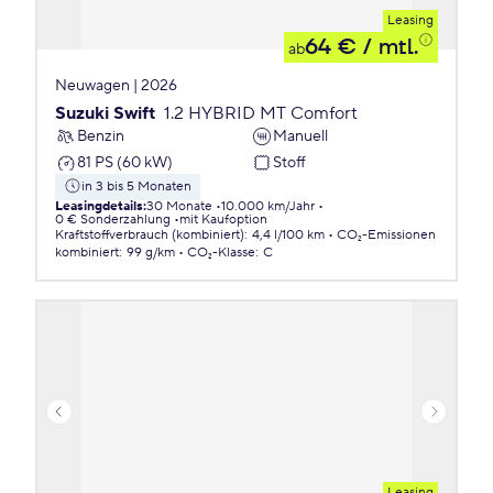
Leasing
64 €
/ mtl.
ab
Neuwagen | 2026
Suzuki Swift
1.2 HYBRID MT Comfort
Benzin
Manuell
81 PS (60 kW)
Stoff
in 3 bis 5 Monaten
Leasingdetails
:
30 Monate
10.000 km/Jahr
0 € Sonderzahlung
mit Kaufoption
Kraftstoffverbrauch (kombiniert)
:
4,4 l/100 km
CO₂-Emissionen
kombiniert
:
99 g/km
CO₂-Klasse
:
C
Leasing