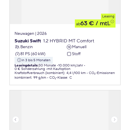
Leasing
63 €
/ mtl.
ab
Neuwagen | 2026
Suzuki Swift
1.2 HYBRID MT Comfort
Benzin
Manuell
81 PS (60 kW)
Stoff
in 3 bis 5 Monaten
Leasingdetails
:
30 Monate
10.000 km/Jahr
0 € Sonderzahlung
mit Kaufoption
Kraftstoffverbrauch (kombiniert)
:
4,4 l/100 km
CO₂-Emissionen
kombiniert
:
99 g/km
CO₂-Klasse
:
C