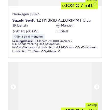
102 €
/ mtl.
ab
Neuwagen | 2026
Suzuki Swift
1.2 HYBRID ALLGRIP MT Club
Benzin
Manuell
81 PS (60 kW)
Stoff
in 3 bis 5 Monaten
Leasingdetails
:
30 Monate
10.000 km/Jahr
0 € Sonderzahlung
mit Kaufoption
Kraftstoffverbrauch (kombiniert)
:
4,9 l/100 km
CO₂-Emissionen
kombiniert
:
111 g/km
CO₂-Klasse
:
C
Leasing