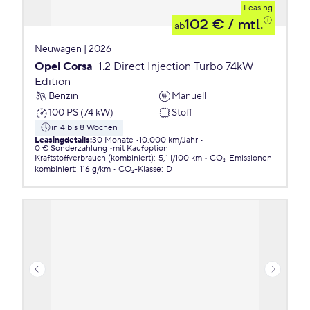
Leasing
102 €
/ mtl.
ab
Neuwagen | 2026
Opel Corsa
1.2 Direct Injection Turbo 74kW
Edition
Benzin
Manuell
100 PS (74 kW)
Stoff
in 4 bis 8 Wochen
Leasingdetails
:
30 Monate
10.000 km/Jahr
0 € Sonderzahlung
mit Kaufoption
Kraftstoffverbrauch (kombiniert)
:
5,1 l/100 km
CO₂-Emissionen
kombiniert
:
116 g/km
CO₂-Klasse
:
D