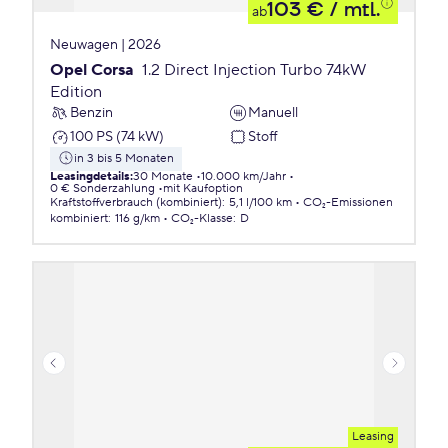
103 €
/ mtl.
ab
Neuwagen | 2026
Opel Corsa
1.2 Direct Injection Turbo 74kW
Edition
Benzin
Manuell
100 PS (74 kW)
Stoff
in 3 bis 5 Monaten
Leasingdetails
:
30 Monate
10.000 km/Jahr
0 € Sonderzahlung
mit Kaufoption
Kraftstoffverbrauch (kombiniert)
:
5,1 l/100 km
CO₂-Emissionen
kombiniert
:
116 g/km
CO₂-Klasse
:
D
Leasing