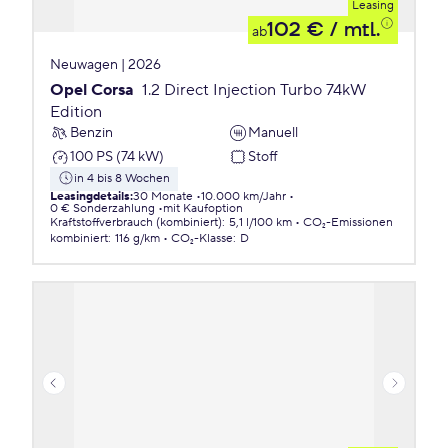
Leasing
102 €
/ mtl.
ab
Neuwagen | 2026
Opel Corsa
1.2 Direct Injection Turbo 74kW
Edition
Benzin
Manuell
100 PS (74 kW)
Stoff
in 4 bis 8 Wochen
Leasingdetails
:
30 Monate
10.000 km/Jahr
0 € Sonderzahlung
mit Kaufoption
Kraftstoffverbrauch (kombiniert)
:
5,1 l/100 km
CO₂-Emissionen
kombiniert
:
116 g/km
CO₂-Klasse
:
D