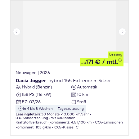
Leasing
171 €
/ mtl.
ab
Neuwagen | 2026
Dacia Jogger
hybrid 155 Extreme 5-Sitzer
Hybrid (Benzin)
Automatik
158 PS (116 kW)
10 km
EZ
:
07/26
Stoff
in 4 bis 8 Wochen
Tageszulassung
Leasingdetails
:
30 Monate
10.000 km/Jahr
0 € Sonderzahlung
mit Kaufoption
Kraftstoffverbrauch (kombiniert)
:
4,5 l/100 km
CO₂-Emissionen
kombiniert
:
103 g/km
CO₂-Klasse
:
C