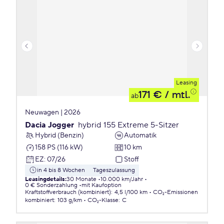
Leasing
171 €
/ mtl.
ab
Neuwagen | 2026
Dacia Jogger
hybrid 155 Extreme 5-Sitzer
Hybrid (Benzin)
Automatik
158 PS (116 kW)
10 km
EZ
:
07/26
Stoff
in 4 bis 8 Wochen
Tageszulassung
Leasingdetails
:
30 Monate
10.000 km/Jahr
0 € Sonderzahlung
mit Kaufoption
Kraftstoffverbrauch (kombiniert)
:
4,5 l/100 km
CO₂-Emissionen
kombiniert
:
103 g/km
CO₂-Klasse
:
C