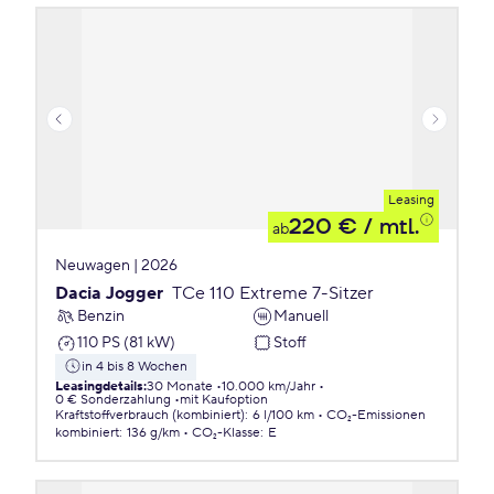
Leasing
220 €
/ mtl.
ab
Neuwagen | 2026
Dacia Jogger
TCe 110 Extreme 7-Sitzer
Benzin
Manuell
110 PS (81 kW)
Stoff
in 4 bis 8 Wochen
Leasingdetails
:
30 Monate
10.000 km/Jahr
0 € Sonderzahlung
mit Kaufoption
Kraftstoffverbrauch (kombiniert)
:
6 l/100 km
CO₂-Emissionen
kombiniert
:
136 g/km
CO₂-Klasse
:
E