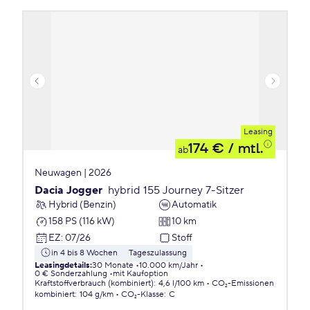
Leasing
174 €
/ mtl.
ab
Neuwagen | 2026
Dacia Jogger
hybrid 155 Journey 7-Sitzer
Hybrid (Benzin)
Automatik
158 PS (116 kW)
10 km
EZ
:
07/26
Stoff
in 4 bis 8 Wochen
Tageszulassung
Leasingdetails
:
30 Monate
10.000 km/Jahr
0 € Sonderzahlung
mit Kaufoption
Kraftstoffverbrauch (kombiniert)
:
4,6 l/100 km
CO₂-Emissionen
kombiniert
:
104 g/km
CO₂-Klasse
:
C