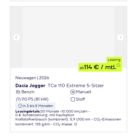
Leasing
114 €
/ mtl.
ab
Neuwagen | 2026
Dacia Jogger
TCe 110 Extreme 5-Sitzer
Benzin
Manuell
110 PS (81 kW)
Stoff
in 3 bis 5 Monaten
Leasingdetails
:
30 Monate
10.000 km/Jahr
0 € Sonderzahlung
mit Kaufoption
Kraftstoffverbrauch (kombiniert)
:
5,9 l/100 km
CO₂-Emissionen
kombiniert
:
135 g/km
CO₂-Klasse
:
D