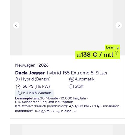
Leasing
138 €
/ mtl.
ab
Neuwagen | 2026
Dacia Jogger
hybrid 155 Extreme 5-Sitzer
Hybrid (Benzin)
Automatik
158 PS (116 kW)
Stoff
in 4 bis 8 Wochen
Leasingdetails
:
30 Monate
10.000 km/Jahr
0 € Sonderzahlung
mit Kaufoption
Kraftstoffverbrauch (kombiniert)
:
4,5 l/100 km
CO₂-Emissionen
kombiniert
:
103 g/km
CO₂-Klasse
:
C