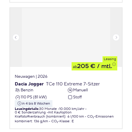
Leasing
205 €
/ mtl.
ab
Neuwagen | 2026
Dacia Jogger
TCe 110 Extreme 7-Sitzer
Benzin
Manuell
110 PS (81 kW)
Stoff
in 4 bis 8 Wochen
Leasingdetails
:
30 Monate
10.000 km/Jahr
0 € Sonderzahlung
mit Kaufoption
Kraftstoffverbrauch (kombiniert)
:
6 l/100 km
CO₂-Emissionen
kombiniert
:
136 g/km
CO₂-Klasse
:
E