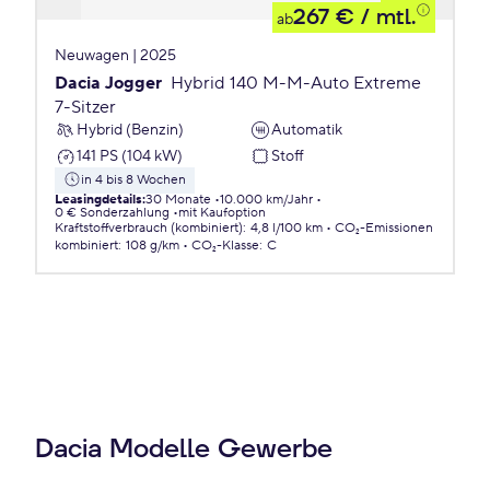
267 €
/ mtl.
ab
Neuwagen | 2025
Dacia Jogger
Hybrid 140 M-M-Auto Extreme
7-Sitzer
Hybrid (Benzin)
Automatik
141 PS (104 kW)
Stoff
in 4 bis 8 Wochen
Leasingdetails
:
30 Monate
10.000 km/Jahr
0 € Sonderzahlung
mit Kaufoption
Kraftstoffverbrauch (kombiniert)
:
4,8 l/100 km
CO₂-Emissionen
kombiniert
:
108 g/km
CO₂-Klasse
:
C
Dacia Modelle Gewerbe