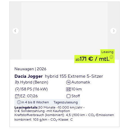
Leasing
171 €
/ mtl.
ab
Neuwagen | 2026
Dacia Jogger
hybrid 155 Extreme 5-Sitzer
Hybrid (Benzin)
Automatik
158 PS (116 kW)
10 km
EZ
:
07/26
Stoff
in 4 bis 8 Wochen
Tageszulassung
Leasingdetails
:
30 Monate
10.000 km/Jahr
0 € Sonderzahlung
mit Kaufoption
Kraftstoffverbrauch (kombiniert)
:
4,5 l/100 km
CO₂-Emissionen
kombiniert
:
103 g/km
CO₂-Klasse
:
C