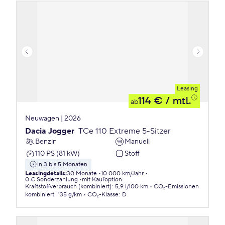
Leasing
114 €
/ mtl.
ab
Neuwagen | 2026
Dacia Jogger
TCe 110 Extreme 5-Sitzer
Benzin
Manuell
110 PS (81 kW)
Stoff
in 3 bis 5 Monaten
Leasingdetails
:
30 Monate
10.000 km/Jahr
0 € Sonderzahlung
mit Kaufoption
Kraftstoffverbrauch (kombiniert)
:
5,9 l/100 km
CO₂-Emissionen
kombiniert
:
135 g/km
CO₂-Klasse
:
D