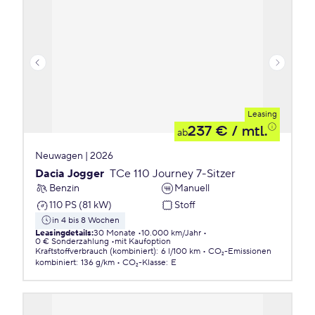
Leasing
237 €
/ mtl.
ab
Neuwagen | 2026
Dacia Jogger
TCe 110 Journey 7-Sitzer
Benzin
Manuell
110 PS (81 kW)
Stoff
in 4 bis 8 Wochen
Leasingdetails
:
30 Monate
10.000 km/Jahr
0 € Sonderzahlung
mit Kaufoption
Kraftstoffverbrauch (kombiniert)
:
6 l/100 km
CO₂-Emissionen
kombiniert
:
136 g/km
CO₂-Klasse
:
E