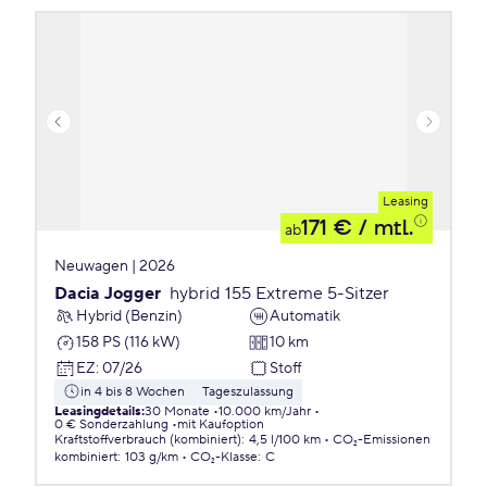
Leasing
171 €
/ mtl.
ab
Neuwagen | 2026
Dacia Jogger
hybrid 155 Extreme 5-Sitzer
Hybrid (Benzin)
Automatik
158 PS (116 kW)
10 km
EZ
:
07/26
Stoff
in 4 bis 8 Wochen
Tageszulassung
Leasingdetails
:
30 Monate
10.000 km/Jahr
0 € Sonderzahlung
mit Kaufoption
Kraftstoffverbrauch (kombiniert)
:
4,5 l/100 km
CO₂-Emissionen
kombiniert
:
103 g/km
CO₂-Klasse
:
C