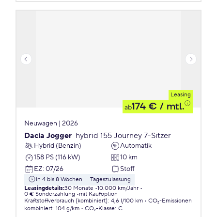
Leasing
174 €
/ mtl.
ab
Neuwagen | 2026
Dacia Jogger
hybrid 155 Journey 7-Sitzer
Hybrid (Benzin)
Automatik
158 PS (116 kW)
10 km
EZ
:
07/26
Stoff
in 4 bis 8 Wochen
Tageszulassung
Leasingdetails
:
30 Monate
10.000 km/Jahr
0 € Sonderzahlung
mit Kaufoption
Kraftstoffverbrauch (kombiniert)
:
4,6 l/100 km
CO₂-Emissionen
kombiniert
:
104 g/km
CO₂-Klasse
:
C