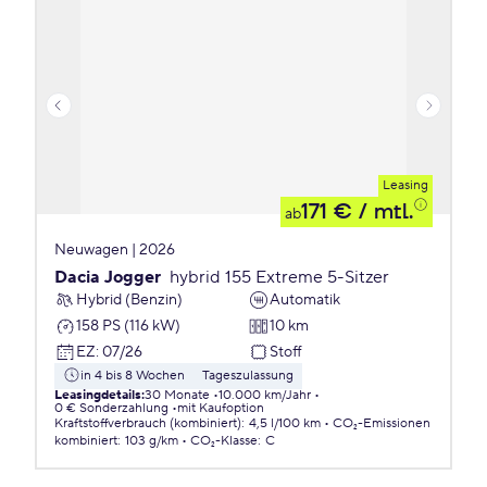
Leasing
171 €
/ mtl.
ab
Neuwagen | 2026
Dacia Jogger
hybrid 155 Extreme 5-Sitzer
Hybrid (Benzin)
Automatik
158 PS (116 kW)
10 km
EZ
:
07/26
Stoff
in 4 bis 8 Wochen
Tageszulassung
Leasingdetails
:
30 Monate
10.000 km/Jahr
0 € Sonderzahlung
mit Kaufoption
Kraftstoffverbrauch (kombiniert)
:
4,5 l/100 km
CO₂-Emissionen
kombiniert
:
103 g/km
CO₂-Klasse
:
C