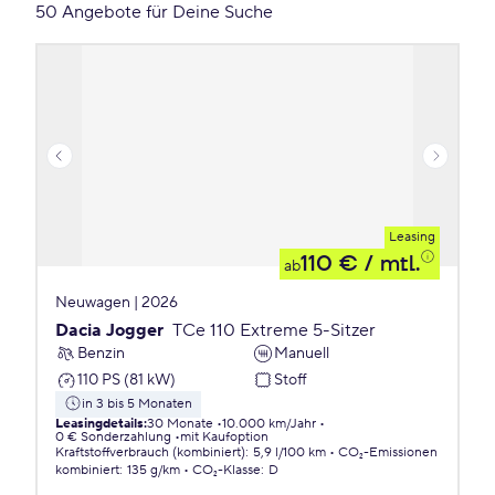
50 Angebote für Deine Suche
Leasing
110 €
/ mtl.
ab
Neuwagen | 2026
Dacia Jogger
TCe 110 Extreme 5-Sitzer
Benzin
Manuell
110 PS (81 kW)
Stoff
in 3 bis 5 Monaten
Leasingdetails
:
30 Monate
10.000 km/Jahr
0 € Sonderzahlung
mit Kaufoption
Kraftstoffverbrauch (kombiniert)
:
5,9 l/100 km
CO₂-Emissionen
kombiniert
:
135 g/km
CO₂-Klasse
:
D