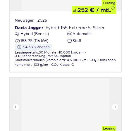
Leasing
252 €
/ mtl.
ab
Neuwagen | 2026
Dacia Jogger
hybrid 155 Extreme 5-Sitzer
Hybrid (Benzin)
Automatik
158 PS (116 kW)
Stoff
in 4 bis 8 Wochen
Leasingdetails
:
30 Monate
10.000 km/Jahr
0 € Sonderzahlung
mit Kaufoption
Kraftstoffverbrauch (kombiniert)
:
4,5 l/100 km
CO₂-Emissionen
kombiniert
:
103 g/km
CO₂-Klasse
:
C
Leasing