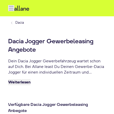
Dacia
Dacia Jogger Gewerbeleasing
Angebote
Dein Dacia Jogger Gewerbefahrzeug wartet schon
auf Dich. Bei Allane least Du Deinen Gewerbe-Dacia
Jogger für einen individuellen Zeitraum und
entscheidest am Ende der Laufzeit ob Du Dein Dacia
Weiterlesen
Jogger kaufen möchtest oder zurückgeben willst.
Finde das perfekte Dacia Jogger Gewerbe-Angebot
schon ab 110 €/mtl.
Verfügbare Dacia Jogger Gewerbeleasing
Anbegote