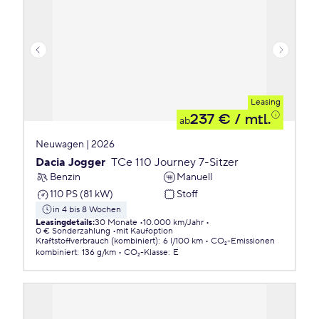
Leasing
237 €
/ mtl.
ab
Neuwagen | 2026
Dacia Jogger
TCe 110 Journey 7-Sitzer
Benzin
Manuell
110 PS (81 kW)
Stoff
in 4 bis 8 Wochen
Leasingdetails
:
30 Monate
10.000 km/Jahr
0 € Sonderzahlung
mit Kaufoption
Kraftstoffverbrauch (kombiniert)
:
6 l/100 km
CO₂-Emissionen
kombiniert
:
136 g/km
CO₂-Klasse
:
E