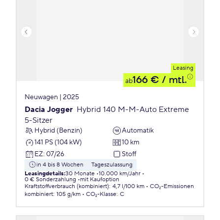
Leasing
166 €
/ mtl.
ab
Neuwagen | 2025
Dacia Jogger
Hybrid 140 M-M-Auto Extreme
5-Sitzer
Hybrid (Benzin)
Automatik
141 PS (104 kW)
10 km
EZ
:
07/26
Stoff
in 4 bis 8 Wochen
Tageszulassung
Leasingdetails
:
30 Monate
10.000 km/Jahr
0 € Sonderzahlung
mit Kaufoption
Kraftstoffverbrauch (kombiniert)
:
4,7 l/100 km
CO₂-Emissionen
kombiniert
:
105 g/km
CO₂-Klasse
:
C