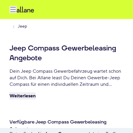
Jeep
Jeep Compass Gewerbeleasing
Angebote
Dein Jeep Compass Gewerbefahrzeug wartet schon
auf Dich. Bei Allane least Du Deinen Gewerbe-Jeep
Compass für einen individuellen Zeitraum und
entscheidest am Ende der Laufzeit ob Du Dein Jeep
Weiterlesen
Compass kaufen möchtest oder zurückgeben willst.
Finde das perfekte Jeep Compass Gewerbe-
Angebot schon ab - €/mtl.
Verfügbare Jeep Compass Gewerbeleasing
Anbegote