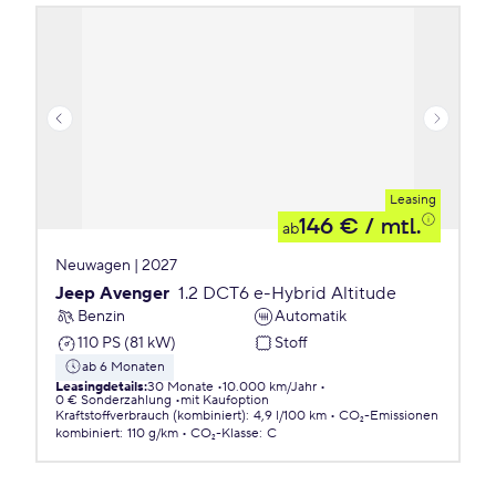
Leasing
146 €
/ mtl.
ab
Neuwagen | 2027
Jeep Avenger
1.2 DCT6 e-Hybrid Altitude
Benzin
Automatik
110 PS (81 kW)
Stoff
ab 6 Monaten
Leasingdetails
:
30 Monate
10.000 km/Jahr
0 € Sonderzahlung
mit Kaufoption
Kraftstoffverbrauch (kombiniert)
:
4,9 l/100 km
CO₂-Emissionen
kombiniert
:
110 g/km
CO₂-Klasse
:
C