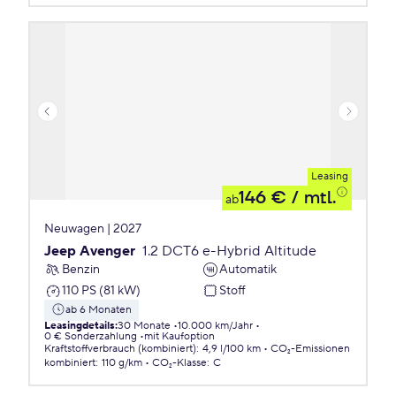
Leasing
146 €
/ mtl.
ab
Neuwagen | 2027
Jeep Avenger
1.2 DCT6 e-Hybrid Altitude
Benzin
Automatik
110 PS (81 kW)
Stoff
ab 6 Monaten
Leasingdetails
:
30 Monate
10.000 km/Jahr
0 € Sonderzahlung
mit Kaufoption
Kraftstoffverbrauch (kombiniert)
:
4,9 l/100 km
CO₂-Emissionen
kombiniert
:
110 g/km
CO₂-Klasse
:
C