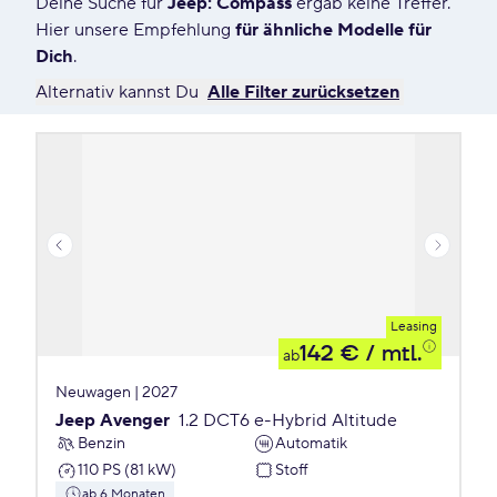
Deine Suche für
Jeep: Compass
ergab keine Treffer.
42 Angebote für Deine Suche
Hier unsere Empfehlung
für ähnliche Modelle für
Dich
.
Alternativ kannst Du
Alle Filter zurücksetzen
Leasing
142 €
/ mtl.
ab
Neuwagen | 2027
Jeep Avenger
1.2 DCT6 e-Hybrid Altitude
Benzin
Automatik
110 PS (81 kW)
Stoff
ab 6 Monaten