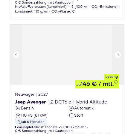
0 € Sonderzahlung
mit Kaufoption
Kraftstoffverbrauch (kombiniert)
:
4,9 l/100 km
CO₂-Emissionen
kombiniert
:
110 g/km
CO₂-Klasse
:
C
Leasing
146 €
/ mtl.
ab
Neuwagen | 2027
Jeep Avenger
1.2 DCT6 e-Hybrid Altitude
Benzin
Automatik
110 PS (81 kW)
Stoff
ab 6 Monaten
Leasingdetails
:
30 Monate
10.000 km/Jahr
0 € Sonderzahlung
mit Kaufoption