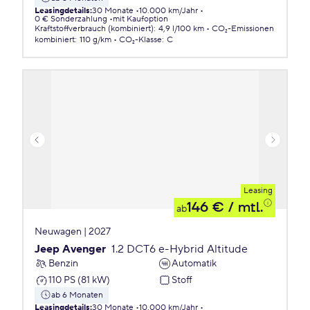
Leasingdetails
:
30 Monate
10.000 km/Jahr
0 € Sonderzahlung
mit Kaufoption
Kraftstoffverbrauch (kombiniert)
:
4,9 l/100 km
CO₂-Emissionen
kombiniert
:
110 g/km
CO₂-Klasse
:
C
Leasing
146 €
/ mtl.
ab
Neuwagen | 2027
Jeep Avenger
1.2 DCT6 e-Hybrid Altitude
Benzin
Automatik
110 PS (81 kW)
Stoff
ab 6 Monaten
Leasingdetails
:
30 Monate
10.000 km/Jahr