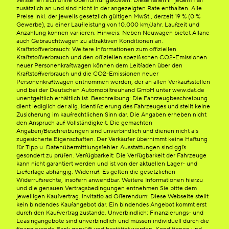
verstehen sich ohne Überführungskosten. Diese fallen in jedem Fall
zusätzlich an und sind nicht in der angezeigten Rate enthalten. Alle
Preise inkl. der jeweils gesetzlich gültigen MwSt., derzeit 19 % (0 %
Gewerbe), zu einer Laufleistung von 10.000 km/Jahr. Laufzeit und
Anzahlung können variieren. Hinweis: Neben Neuwagen bietet Allane
auch Gebrauchtwagen zu attraktiven Konditionen an.
Kraftstoffverbrauch: Weitere Informationen zum offiziellen
Kraftstoffverbrauch und den offiziellen spezifischen CO2-Emissionen
neuer Personenkraftwagen können dem Leitfaden über den
Kraftstoffverbrauch und die CO2-Emissionen neuer
Personenkraftwagen entnommen werden, der an allen Verkaufsstellen
und bei der Deutschen Automobiltreuhand GmbH unter www.dat.de
unentgeltlich erhältlich ist. Beschreibung: Die Fahrzeugbeschreibung
dient lediglich der allg. Identifizierung des Fahrzeuges und stellt keine
Zusicherung im kaufrechtlichen Sinn dar. Die Angaben erheben nicht
den Anspruch auf Vollständigkeit. Die gemachten
Angaben/Beschreibungen sind unverbindlich und dienen nicht als
zugesicherte Eigenschaften. Der Verkäufer übernimmt keine Haftung
für Tipp u. Datenübermittlungsfehler. Ausstattungen sind ggfs.
gesondert zu prüfen. Verfügbarkeit: Die Verfügbarkeit der Fahrzeuge
kann nicht garantiert werden und ist von der aktuellen Lager- und
Lieferlage abhängig. Widerruf: Es gelten die gesetzlichen
Widerrufsrechte, insofern anwendbar. Weitere Informationen hierzu
und die genauen Vertragsbedingungen entnehmen Sie bitte dem
jeweiligen Kaufvertrag. Invitatio ad Offerendum: Diese Webseite stellt
kein bindendes Kaufangebot dar. Ein bindendes Angebot kommt erst
durch den Kaufvertrag zustande. Unverbindlich: Finanzierungs- und
Leasingangebote sind unverbindlich und müssen individuell durch die