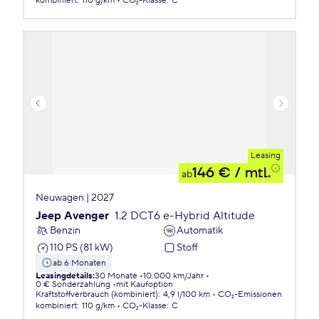
kombiniert
:
110 g/km
CO₂-Klasse
:
C
Leasing
146 €
/ mtl.
ab
Neuwagen | 2027
Jeep Avenger
1.2 DCT6 e-Hybrid Altitude
Benzin
Automatik
110 PS (81 kW)
Stoff
ab 6 Monaten
Leasingdetails
:
30 Monate
10.000 km/Jahr
0 € Sonderzahlung
mit Kaufoption
Kraftstoffverbrauch (kombiniert)
:
4,9 l/100 km
CO₂-Emissionen
kombiniert
:
110 g/km
CO₂-Klasse
:
C