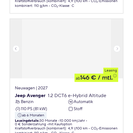
Kraftstoffverbrauch (kombiniert)
:
4,9 l/100 km
CO₂-Emissionen
kombiniert
:
110 g/km
CO₂-Klasse
:
C
Leasing
146 €
/ mtl.
ab
Neuwagen | 2027
Jeep Avenger
1.2 DCT6 e-Hybrid Altitude
Benzin
Automatik
110 PS (81 kW)
Stoff
ab 6 Monaten
Leasingdetails
:
30 Monate
10.000 km/Jahr
0 € Sonderzahlung
mit Kaufoption
Kraftstoffverbrauch (kombiniert)
:
4,9 l/100 km
CO₂-Emissionen