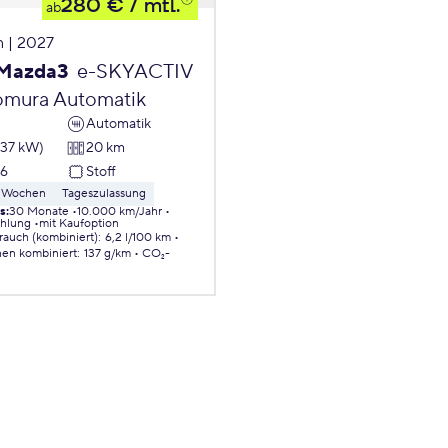
280 €
/ mtl.
ab
 | 2027
Mazda3
e-SKYACTIV
omura Automatik
Automatik
137 kW)
20 km
26
Stoff
 8 Wochen
Tageszulassung
ls
:
30 Monate
10.000 km/Jahr
ahlung
mit Kaufoption
brauch (kombiniert)
:
6,2 l/100 km
nen
kombiniert
:
137 g/km
CO₂-