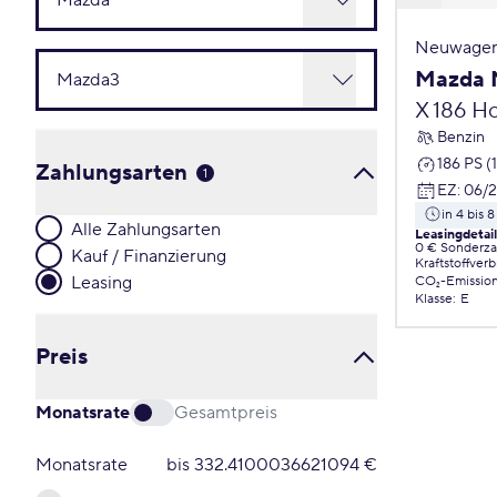
Neuwagen
Mazda 
X 186 H
Benzin
186 PS (
Zahlungsarten
1
EZ
:
06/
in 4 bis
Alle Zahlungsarten
Leasingdetai
0 € Sonderz
Kauf / Finanzierung
Kraftstoffver
Leasing
CO₂-Emissio
Klasse
:
E
Preis
Monatsrate
Gesamtpreis
Monatsrate
bis
332.4100036621094
€