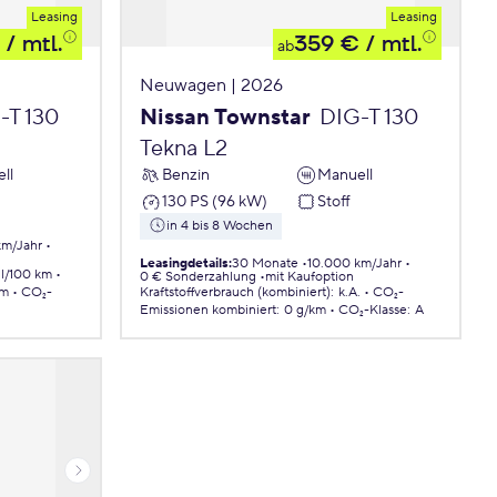
Leasing
Leasing
/ mtl.
359 €
/ mtl.
ab
Neuwagen | 2026
-T 130
Nissan Townstar
DIG-T 130
Tekna L2
ll
Benzin
Manuell
130 PS (96 kW)
Stoff
in 4 bis 8 Wochen
km/Jahr
Leasingdetails
:
30 Monate
10.000 km/Jahr
 l/100 km
0 € Sonderzahlung
mit Kaufoption
km
CO₂-
Kraftstoffverbrauch (kombiniert)
:
k.A.
CO₂-
Emissionen
kombiniert
:
0 g/km
CO₂-Klasse
:
A