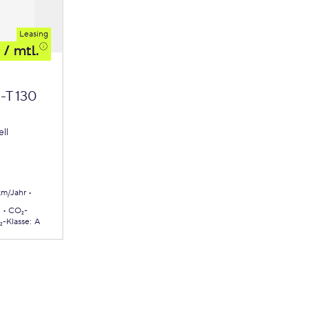
Leasing
/ mtl.
-T 130
ll
km/Jahr
.
CO₂-
-Klasse
:
A