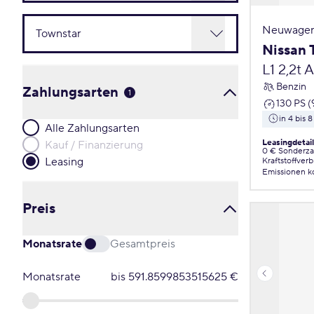
Neuwagen
Nissan 
L1 2,2t 
Benzin
Zahlungsarten
1
130 PS 
in 4 bis
Alle Zahlungsarten
Leasingdetai
Kauf / Finanzierung
0 € Sonderz
Leasing
Kraftstoffver
Emissionen
k
Preis
Monatsrate
Gesamtpreis
Monatsrate
bis
591.8599853515625
€