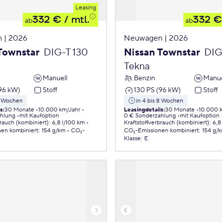
Leasing
332 €
/ mtl.
332 €
ab
ab
 | 2026
Neuwagen | 2026
Townstar
DIG-T 130
Nissan Townstar
DIG
Tekna
Manuell
Benzin
Manue
(96 kW)
Stoff
130 PS (96 kW)
Stoff
 8 Wochen
in 4 bis 8 Wochen
ls
:
30 Monate
10.000 km/Jahr
Leasingdetails
:
30 Monate
10.000 
ahlung
mit Kaufoption
0 € Sonderzahlung
mit Kaufoption
brauch (kombiniert)
:
6,8 l/100 km
Kraftstoffverbrauch (kombiniert)
:
6,8
nen
kombiniert
:
154 g/km
CO₂-
CO₂-Emissionen
kombiniert
:
154 g/
Klasse
:
E