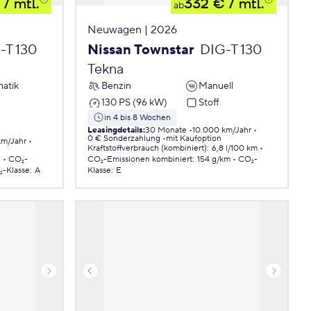
/ mtl.
332 €
/ mtl.
ab
Neuwagen | 2026
-T 130
Nissan Townstar
DIG-T 130
Tekna
atik
Benzin
Manuell
130 PS (96 kW)
Stoff
in 4 bis 8 Wochen
Leasingdetails
:
30 Monate
10.000 km/Jahr
0 € Sonderzahlung
mit Kaufoption
km/Jahr
Kraftstoffverbrauch (kombiniert)
:
6,8 l/100 km
.
CO₂-
CO₂-Emissionen
kombiniert
:
154 g/km
CO₂-
-Klasse
:
A
Klasse
:
E