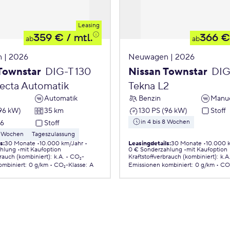
Leasing
359 €
/ mtl.
366 €
ab
ab
 | 2026
Neuwagen | 2026
Townstar
DIG-T 130
Nissan Townstar
DIG
cta Automatik
Tekna L2
Automatik
Benzin
Manue
(96 kW)
35 km
130 PS (96 kW)
Stoff
in 4 bis 8 Wochen
26
Stoff
 8 Wochen
Tageszulassung
ls
:
30 Monate
10.000 km/Jahr
Leasingdetails
:
30 Monate
10.000 
ahlung
mit Kaufoption
0 € Sonderzahlung
mit Kaufoption
brauch (kombiniert)
:
k.A.
CO₂-
Kraftstoffverbrauch (kombiniert)
:
k.A
ombiniert
:
0 g/km
CO₂-Klasse
:
A
Emissionen
kombiniert
:
0 g/km
CO₂