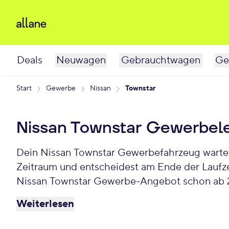
Deals
Neuwagen
Gebrauchtwagen
Ge
Start
Gewerbe
Nissan
Townstar
Nissan Townstar Gewerbel
Dein Nissan Townstar Gewerbefahrzeug wartet schon auf Dich. Bei Allane least Du Deinen Gewerbe-Nissan Townstar für einen individuellen
Zeitraum und entscheidest am Ende der Laufze
Nissan Townstar Gewerbe-Angebot schon ab 2
Weiterlesen