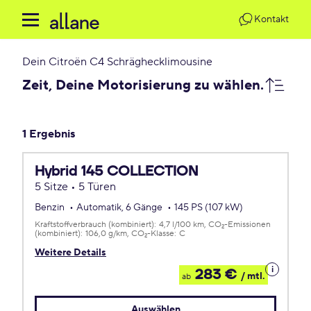
Kontakt
Dein
Citroën C4 Schräghecklimousine
Zeit, Deine Motorisierung zu wählen.
1 Ergebnis
Hybrid 145 COLLECTION
5 Sitze • 5 Türen
Benzin
Automatik, 6 Gänge
145 PS (107 kW)
Kraftstoffverbrauch (kombiniert):
4,7 l/100 km
CO
-Emissionen
2
(kombiniert):
106,0 g/km
CO
-Klasse:
C
2
Weitere Details
Details
283 €
/ mtl.
ab
zum
Leasing
Auswählen