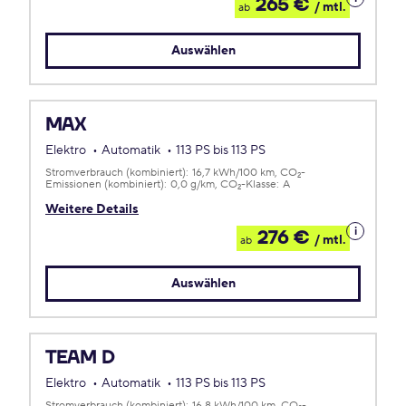
265 €
/ mtl.
ab
zum
Leasing
Auswählen
MAX
Elektro
Automatik
113 PS bis 113 PS
Stromverbrauch (kombiniert):
16,7 kWh/100 km
CO
-
2
Emissionen (kombiniert):
0,0 g/km
CO
-Klasse:
A
2
Weitere Details
Details
276 €
/ mtl.
ab
zum
Leasing
Auswählen
TEAM D
Elektro
Automatik
113 PS bis 113 PS
Stromverbrauch (kombiniert):
16,8 kWh/100 km
CO
-