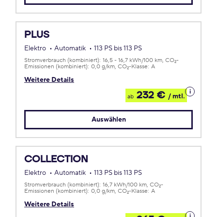
PLUS
Elektro
Automatik
113 PS bis 113 PS
Stromverbrauch (kombiniert):
16,5 - 16,7 kWh/100 km
CO
-
2
Emissionen (kombiniert):
0,0 g/km
CO
-Klasse:
A
2
Weitere Details
Details
232 €
/ mtl.
ab
zum
Leasing
Auswählen
COLLECTION
Elektro
Automatik
113 PS bis 113 PS
Stromverbrauch (kombiniert):
16,7 kWh/100 km
CO
-
2
Emissionen (kombiniert):
0,0 g/km
CO
-Klasse:
A
2
Weitere Details
Details