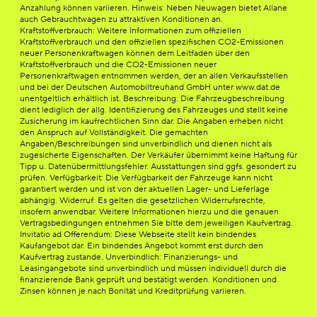
Anzahlung können variieren. Hinweis: Neben Neuwagen bietet Allane
auch Gebrauchtwagen zu attraktiven Konditionen an.
Kraftstoffverbrauch: Weitere Informationen zum offiziellen
Kraftstoffverbrauch und den offiziellen spezifischen CO2-Emissionen
neuer Personenkraftwagen können dem Leitfaden über den
Kraftstoffverbrauch und die CO2-Emissionen neuer
Personenkraftwagen entnommen werden, der an allen Verkaufsstellen
und bei der Deutschen Automobiltreuhand GmbH unter www.dat.de
unentgeltlich erhältlich ist. Beschreibung: Die Fahrzeugbeschreibung
dient lediglich der allg. Identifizierung des Fahrzeuges und stellt keine
Zusicherung im kaufrechtlichen Sinn dar. Die Angaben erheben nicht
den Anspruch auf Vollständigkeit. Die gemachten
Angaben/Beschreibungen sind unverbindlich und dienen nicht als
zugesicherte Eigenschaften. Der Verkäufer übernimmt keine Haftung für
Tipp u. Datenübermittlungsfehler. Ausstattungen sind ggfs. gesondert zu
prüfen. Verfügbarkeit: Die Verfügbarkeit der Fahrzeuge kann nicht
garantiert werden und ist von der aktuellen Lager- und Lieferlage
abhängig. Widerruf: Es gelten die gesetzlichen Widerrufsrechte,
insofern anwendbar. Weitere Informationen hierzu und die genauen
Vertragsbedingungen entnehmen Sie bitte dem jeweiligen Kaufvertrag.
Invitatio ad Offerendum: Diese Webseite stellt kein bindendes
Kaufangebot dar. Ein bindendes Angebot kommt erst durch den
Kaufvertrag zustande. Unverbindlich: Finanzierungs- und
Leasingangebote sind unverbindlich und müssen individuell durch die
finanzierende Bank geprüft und bestätigt werden. Konditionen und
Zinsen können je nach Bonität und Kreditprüfung variieren.