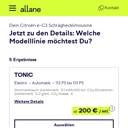
Kontakt
Dein
Citroën ë-C3 Schräghecklimousine
Jetzt zu den Details: Welche
Modelllinie möchtest Du?
5 Ergebnisse
TONIC
Elektro
Automatik
113 PS bis 113 PS
Stromverbrauch (kombiniert):
17,1 kWh/100 km
CO
-Emissionen
2
(kombiniert):
0,0 g/km
CO
-Klasse:
A
2
Weitere Details
Details
200 €
/ mtl.
ab
zum
Leasing
Auswählen