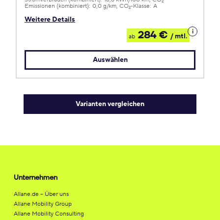
2
Emissionen (kombiniert):
0,0 g/km
CO
-Klasse:
A
2
Weitere Details
Details
284 €
/ mtl.
ab
zum
Leasing
Auswählen
Varianten vergleichen
Unternehmen
Allane.de – Über uns
Allane Mobility Group
Allane Mobility Consulting