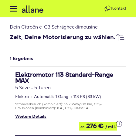
Kontakt
Dein
Citroën ë-C3 Schräghecklimousine
Zeit, Deine Motorisierung zu wählen.
1 Ergebnis
Elektromotor 113 Standard-Range
MAX
5 Sitze • 5 Türen
Elektro
Automatik, 1 Gang
113 PS (83 kW)
Stromverbrauch (kombiniert):
16,7 kWh/100 km
CO
-
2
Emissionen (kombiniert):
k.A.
CO
-Klasse:
A
2
Weitere Details
Details
276 €
/ mtl.
ab
zum
Leasing