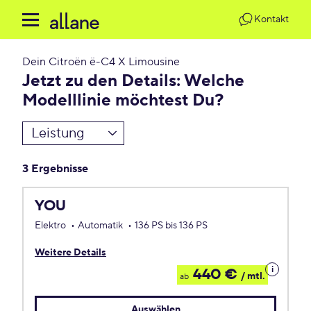
Kontakt
Dein
Citroën ë-C4 X Limousine
Jetzt zu den Details: Welche
Modelllinie möchtest Du?
Leistung
3 Ergebnisse
YOU
Elektro
Automatik
136 PS bis 136 PS
Weitere Details
Details
440 €
/ mtl.
ab
zum
Leasing
Auswählen