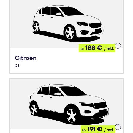
Details
188 €
/ mtl.
ab
zum
Leasing
Citroën
C3
Details
191 €
/ mtl.
ab
zum