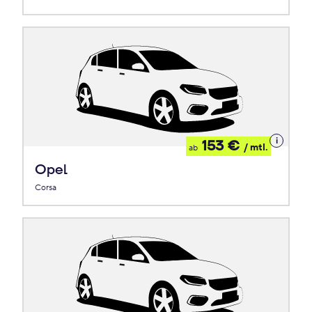
Details
153 €
/ mtl.
ab
zum
Leasing
Opel
Corsa