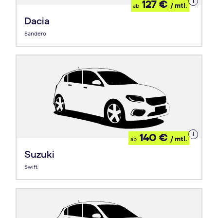
Details
127 €
/ mtl.
ab
zum
Leasing
Dacia
Sandero
Details
140 €
/ mtl.
ab
zum
Leasing
Suzuki
Swift