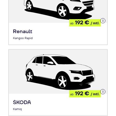
Details
192 €
/ mtl.
ab
zum
Leasing
Renault
Kangoo Rapid
Details
192 €
/ mtl.
ab
zum
Leasing
ŠKODA
Kamiq