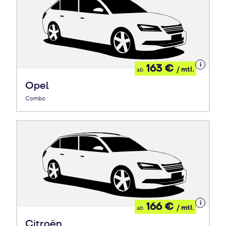
Details
163 €
/ mtl.
ab
zum
Leasing
Opel
Combo
Details
166 €
/ mtl.
ab
zum
Leasing
Citroën