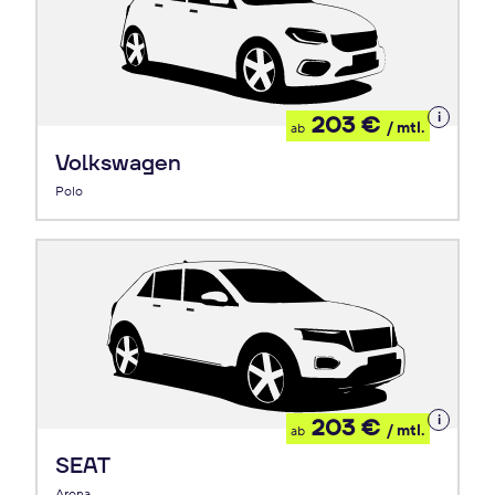
Details
203 €
/ mtl.
ab
zum
Leasing
Volkswagen
Polo
Details
203 €
/ mtl.
ab
zum
Leasing
SEAT
Arona