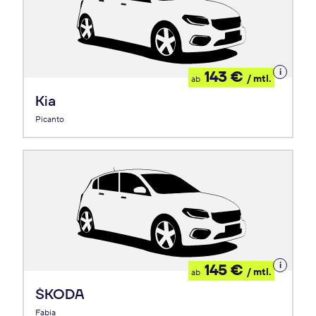
Details
143 €
/ mtl.
ab
zum
Leasing
Kia
Picanto
Details
145 €
/ mtl.
ab
zum
Leasing
ŠKODA
Fabia