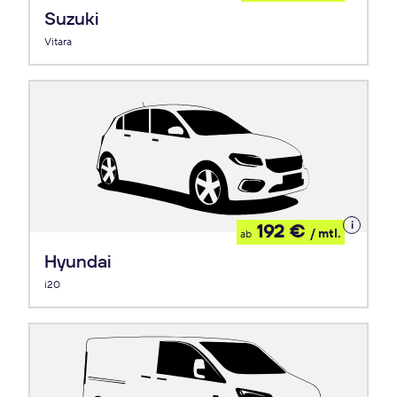
Leasing
Suzuki
Vitara
Details
192 €
/ mtl.
ab
zum
Leasing
Hyundai
i20