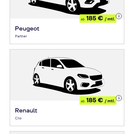
Details
185 €
/ mtl.
ab
zum
Leasing
Peugeot
Partner
Details
185 €
/ mtl.
ab
zum
Leasing
Renault
Clio