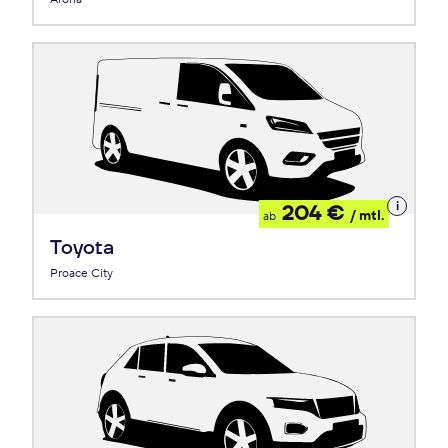
Details
204 €
/ mtl.
ab
zum
Leasing
Toyota
Proace City