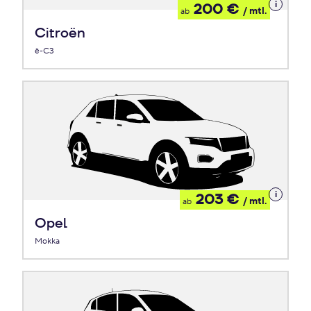
Details
200 €
/ mtl.
ab
zum
Leasing
Citroën
ë-C3
Details
203 €
/ mtl.
ab
zum
Leasing
Opel
Mokka