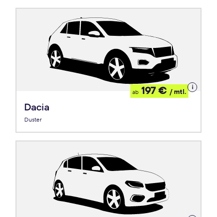
Details
197 €
/ mtl.
ab
zum
Leasing
Dacia
Duster