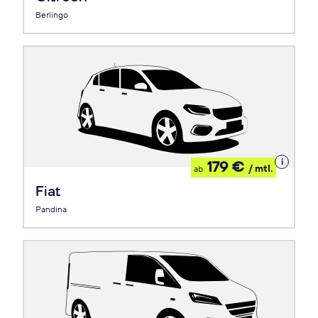
Berlingo
Details
179 €
/ mtl.
ab
zum
Leasing
Fiat
Pandina