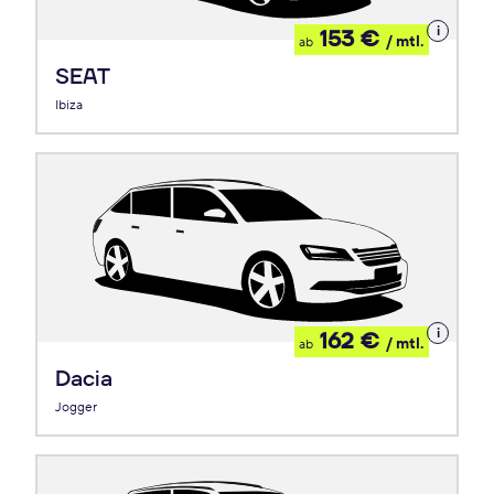
Details
153 €
/ mtl.
ab
zum
Leasing
SEAT
Ibiza
Details
162 €
/ mtl.
ab
zum
Leasing
Dacia
Jogger