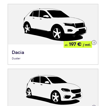
Details
197 €
/ mtl.
ab
zum
Leasing
Dacia
Duster