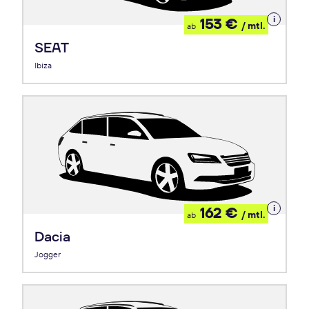
Details
153 €
/ mtl.
ab
zum
Leasing
SEAT
Ibiza
Details
162 €
/ mtl.
ab
zum
Leasing
Dacia
Jogger