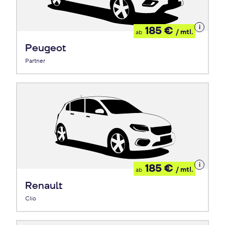
Details
185 €
/ mtl.
ab
zum
Leasing
Peugeot
Partner
Details
185 €
/ mtl.
ab
zum
Leasing
Renault
Clio