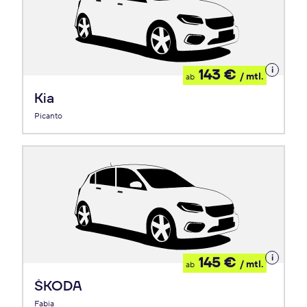
Details
143 €
/ mtl.
ab
zum
Leasing
Kia
Picanto
Details
145 €
/ mtl.
ab
zum
Leasing
ŠKODA
Fabia