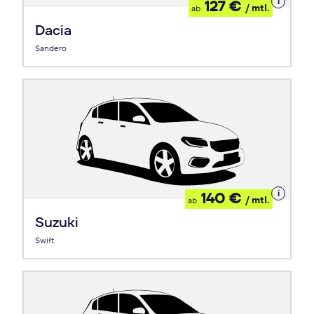
Details
127 €
/ mtl.
ab
zum
Leasing
Dacia
Sandero
Details
140 €
/ mtl.
ab
zum
Leasing
Suzuki
Swift