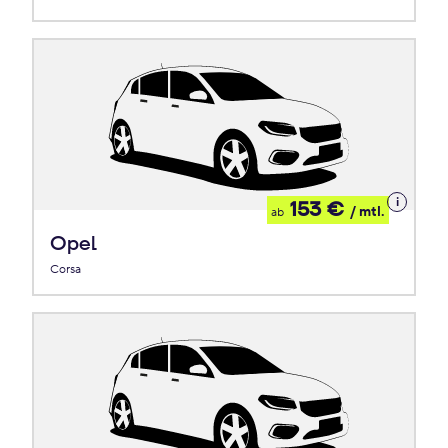
Details
153 €
/ mtl.
ab
zum
Leasing
Opel
Corsa