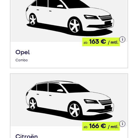
Details
163 €
/ mtl.
ab
zum
Leasing
Opel
Combo
Details
166 €
/ mtl.
ab
zum
Leasing
Citroën