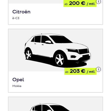
Details
200 €
/ mtl.
ab
zum
Leasing
Citroën
ë-C3
Details
203 €
/ mtl.
ab
zum
Leasing
Opel
Mokka