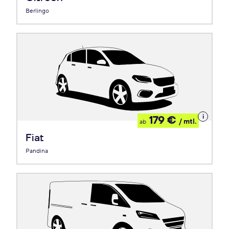
Berlingo
Details
179 €
/ mtl.
ab
zum
Leasing
Fiat
Pandina