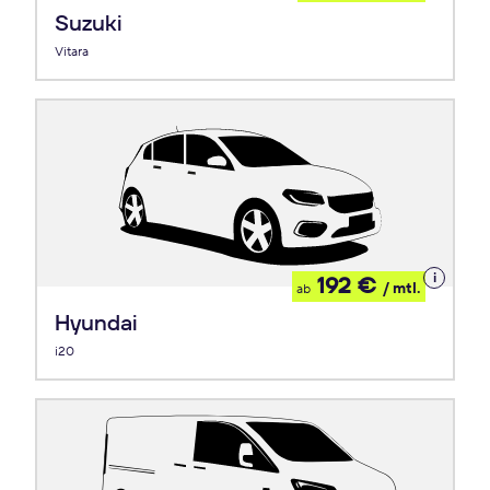
Leasing
Suzuki
Vitara
Details
192 €
/ mtl.
ab
zum
Leasing
Hyundai
i20