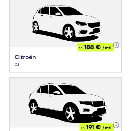
Details
188 €
/ mtl.
ab
zum
Leasing
Citroën
C3
Details
191 €
/ mtl.
ab
zum