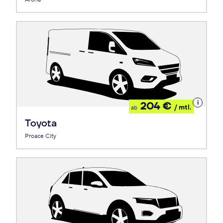
Details
204 €
/ mtl.
ab
zum
Leasing
Toyota
Proace City