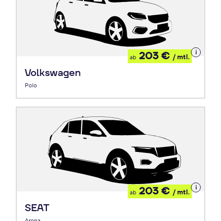
Details
203 €
/ mtl.
ab
zum
Leasing
Volkswagen
Polo
Details
203 €
/ mtl.
ab
zum
Leasing
SEAT
Arona