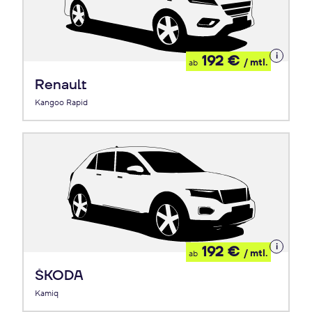
Details
192 €
/ mtl.
ab
zum
Leasing
Renault
Kangoo Rapid
Details
192 €
/ mtl.
ab
zum
Leasing
ŠKODA
Kamiq