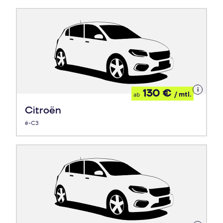
Details
130 €
/ mtl.
ab
zum
Leasing
Citroën
ë-C3