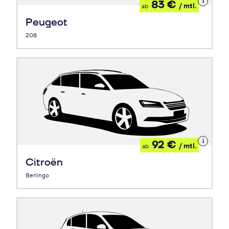
Details
83 €
/ mtl.
ab
zum
Leasing
Peugeot
208
Details
92 €
/ mtl.
ab
zum
Leasing
Citroën
Berlingo