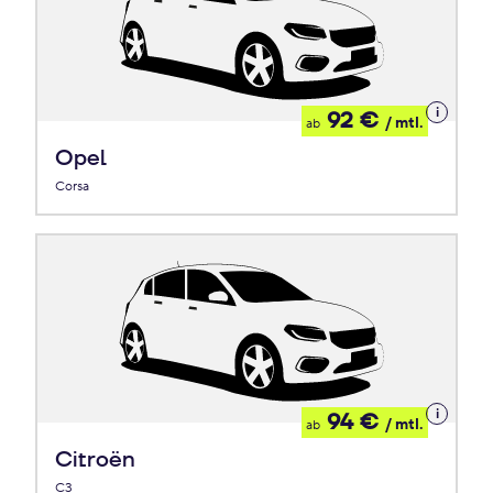
Details
92 €
/ mtl.
ab
zum
Leasing
Opel
Corsa
Details
94 €
/ mtl.
ab
zum
Leasing
Citroën
C3