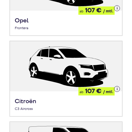
Details
107 €
/ mtl.
ab
zum
Leasing
Opel
Frontera
Details
107 €
/ mtl.
ab
zum
Leasing
Citroën
C3 Aircross