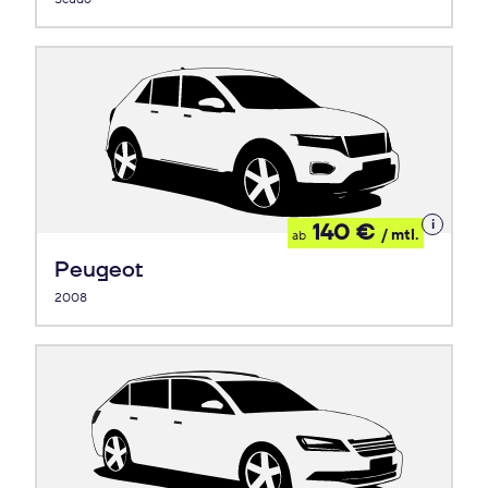
Details
140 €
/ mtl.
ab
zum
Leasing
Peugeot
2008