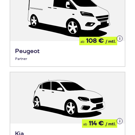
Details
108 €
/ mtl.
ab
zum
Leasing
Peugeot
Partner
Details
114 €
/ mtl.
ab
zum
Leasing
Kia