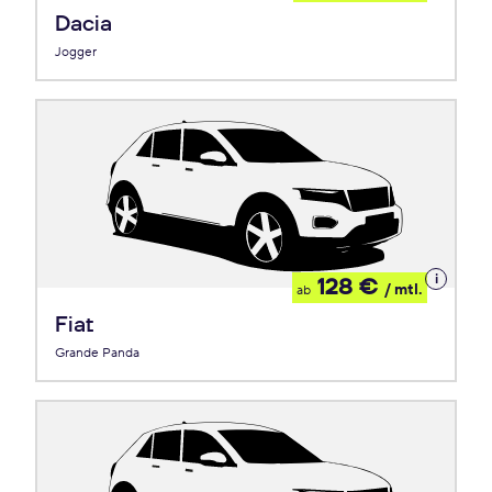
Leasing
Dacia
Jogger
Details
128 €
/ mtl.
ab
zum
Leasing
Fiat
Grande Panda