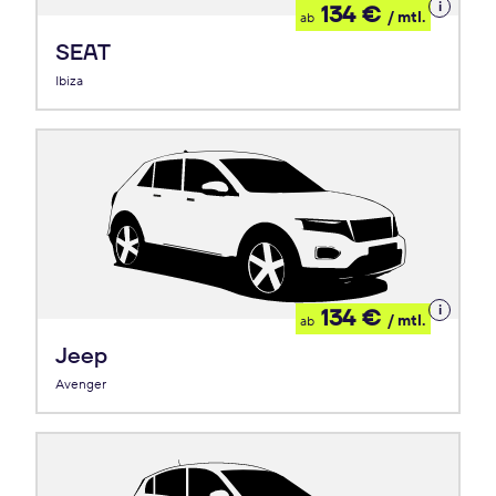
Details
134 €
/ mtl.
ab
zum
Leasing
SEAT
Ibiza
Details
134 €
/ mtl.
ab
zum
Leasing
Jeep
Avenger