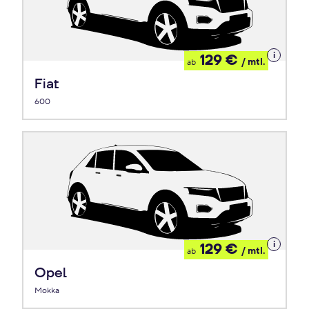
Details
129 €
/ mtl.
ab
zum
Leasing
Fiat
600
Details
129 €
/ mtl.
ab
zum
Leasing
Opel
Mokka