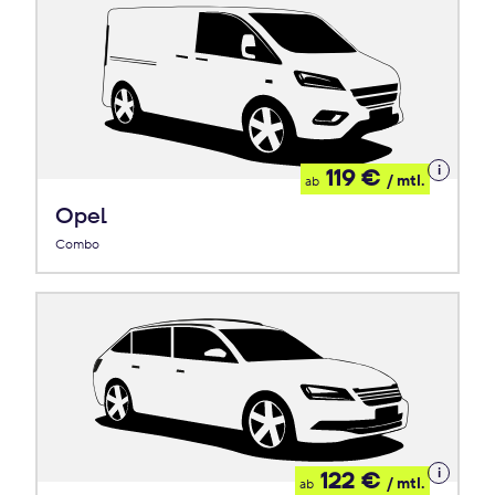
Details
119 €
/ mtl.
ab
zum
Leasing
Opel
Combo
Details
122 €
/ mtl.
ab
zum