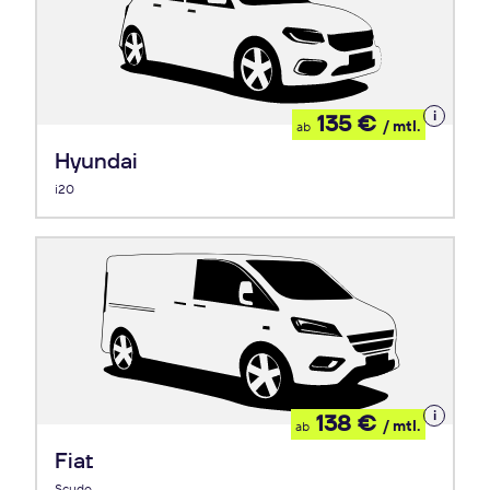
Details
135 €
/ mtl.
ab
zum
Leasing
Hyundai
i20
Details
138 €
/ mtl.
ab
zum
Leasing
Fiat
Scudo