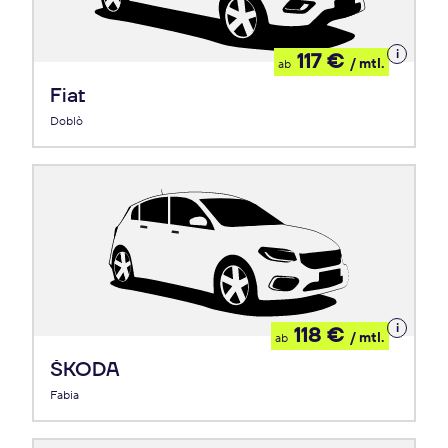
Details
117 €
/ mtl.
ab
zum
Leasing
Fiat
Doblò
Details
118 €
/ mtl.
ab
zum
Leasing
ŠKODA
Fabia