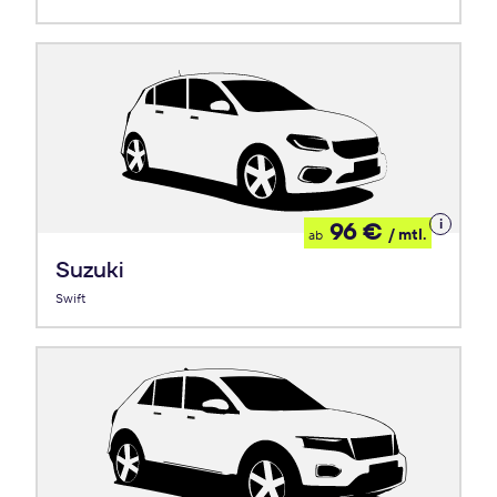
Details
96 €
/ mtl.
ab
zum
Leasing
Suzuki
Swift