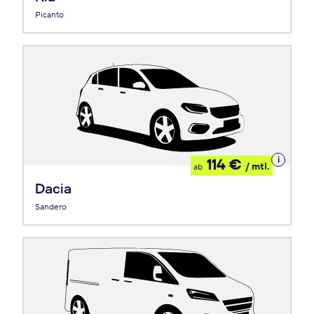
Picanto
Details
114 €
/ mtl.
ab
zum
Leasing
Dacia
Sandero