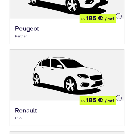
Details
185 €
/ mtl.
ab
zum
Leasing
Peugeot
Partner
Details
185 €
/ mtl.
ab
zum
Leasing
Renault
Clio