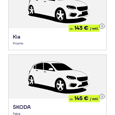
Details
143 €
/ mtl.
ab
zum
Leasing
Kia
Picanto
Details
145 €
/ mtl.
ab
zum
Leasing
ŠKODA
Fabia