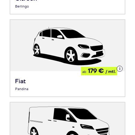
Berlingo
Details
179 €
/ mtl.
ab
zum
Leasing
Fiat
Pandina