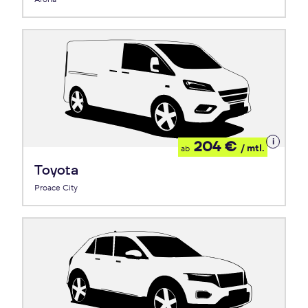
Details
204 €
/ mtl.
ab
zum
Leasing
Toyota
Proace City