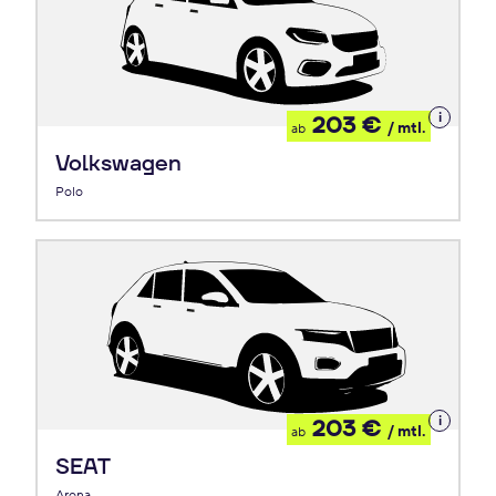
Details
203 €
/ mtl.
ab
zum
Leasing
Volkswagen
Polo
Details
203 €
/ mtl.
ab
zum
Leasing
SEAT
Arona