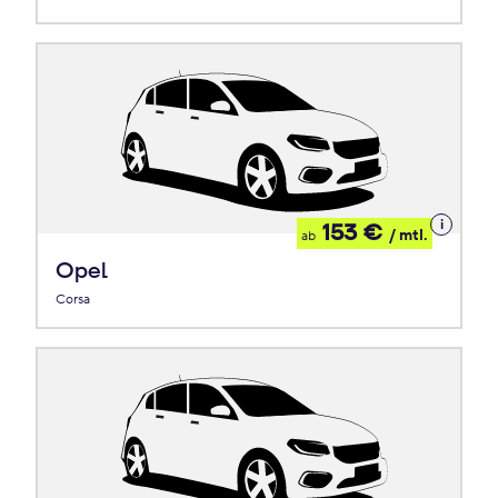
Details
153 €
/ mtl.
ab
zum
Leasing
Opel
Corsa