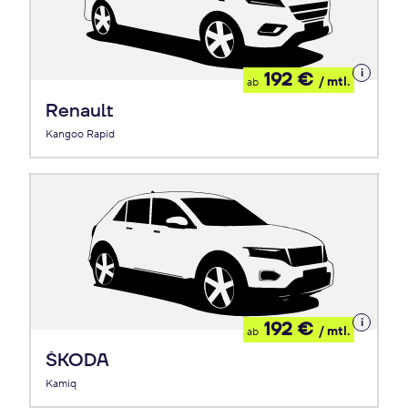
Details
192 €
/ mtl.
ab
zum
Leasing
Renault
Kangoo Rapid
Details
192 €
/ mtl.
ab
zum
Leasing
ŠKODA
Kamiq