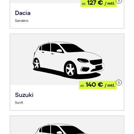
Details
127 €
/ mtl.
ab
zum
Leasing
Dacia
Sandero
Details
140 €
/ mtl.
ab
zum
Leasing
Suzuki
Swift