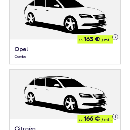
Details
163 €
/ mtl.
ab
zum
Leasing
Opel
Combo
Details
166 €
/ mtl.
ab
zum
Leasing
Citroën