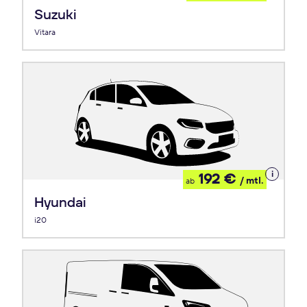
Leasing
Suzuki
Vitara
Details
192 €
/ mtl.
ab
zum
Leasing
Hyundai
i20