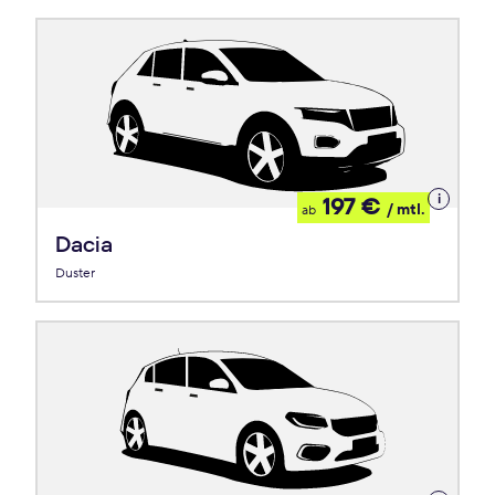
Details
197 €
/ mtl.
ab
zum
Leasing
Dacia
Duster