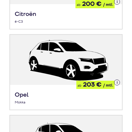
Details
200 €
/ mtl.
ab
zum
Leasing
Citroën
ë-C3
Details
203 €
/ mtl.
ab
zum
Leasing
Opel
Mokka