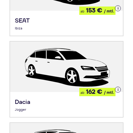
Details
153 €
/ mtl.
ab
zum
Leasing
SEAT
Ibiza
Details
162 €
/ mtl.
ab
zum
Leasing
Dacia
Jogger