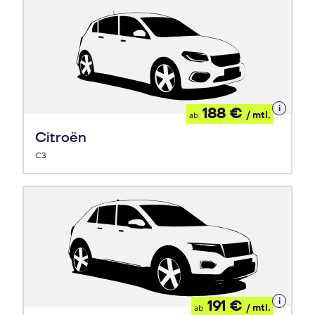
Details
188 €
/ mtl.
ab
zum
Leasing
Citroën
C3
Details
191 €
/ mtl.
ab
zum