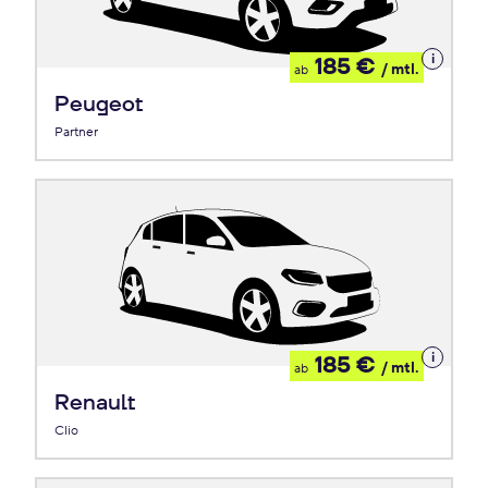
Details
185 €
/ mtl.
ab
zum
Leasing
Peugeot
Partner
Details
185 €
/ mtl.
ab
zum
Leasing
Renault
Clio