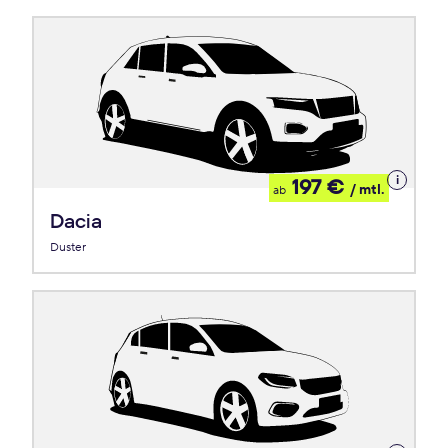
Details
197 €
/ mtl.
ab
zum
Leasing
Dacia
Duster