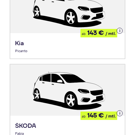
Details
143 €
/ mtl.
ab
zum
Leasing
Kia
Picanto
Details
145 €
/ mtl.
ab
zum
Leasing
ŠKODA
Fabia