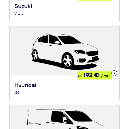
Leasing
Suzuki
Vitara
Details
192 €
/ mtl.
ab
zum
Leasing
Hyundai
i20