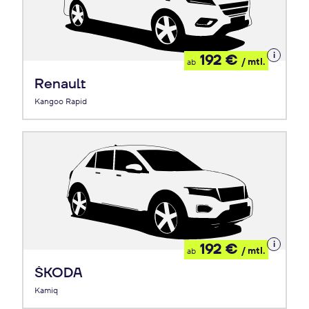
Details
192 €
/ mtl.
ab
zum
Leasing
Renault
Kangoo Rapid
Details
192 €
/ mtl.
ab
zum
Leasing
ŠKODA
Kamiq