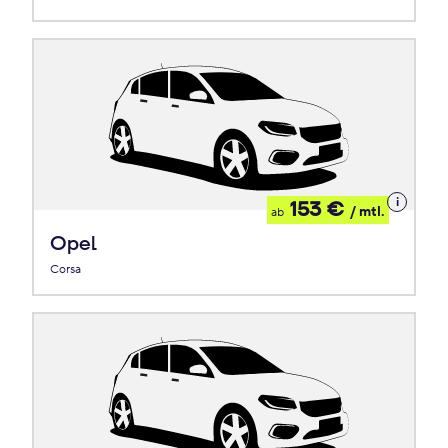
Details
153 €
/ mtl.
ab
zum
Leasing
Opel
Corsa