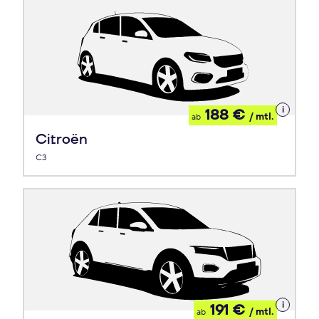
Details
188 €
/ mtl.
ab
zum
Leasing
Citroën
C3
Details
191 €
/ mtl.
ab
zum