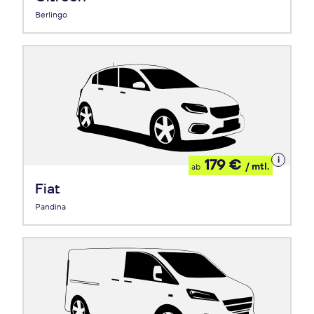
Berlingo
Details
179 €
/ mtl.
ab
zum
Leasing
Fiat
Pandina