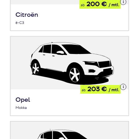
Details
200 €
/ mtl.
ab
zum
Leasing
Citroën
ë-C3
Details
203 €
/ mtl.
ab
zum
Leasing
Opel
Mokka