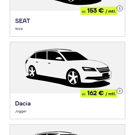
Details
153 €
/ mtl.
ab
zum
Leasing
SEAT
Ibiza
Details
162 €
/ mtl.
ab
zum
Leasing
Dacia
Jogger