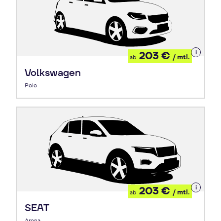
Details
203 €
/ mtl.
ab
zum
Leasing
Volkswagen
Polo
Details
203 €
/ mtl.
ab
zum
Leasing
SEAT
Arona