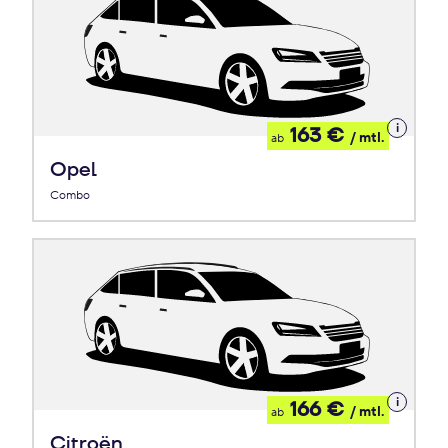
Details
163 €
/ mtl.
ab
zum
Leasing
Opel
Combo
Details
166 €
/ mtl.
ab
zum
Leasing
Citroën