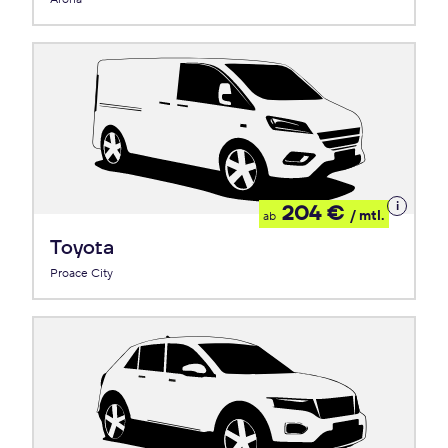
Details
204 €
/ mtl.
ab
zum
Leasing
Toyota
Proace City