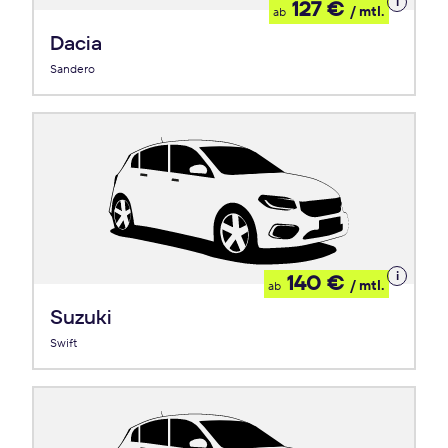
Details
127 €
/ mtl.
ab
zum
Leasing
Dacia
Sandero
Details
140 €
/ mtl.
ab
zum
Leasing
Suzuki
Swift