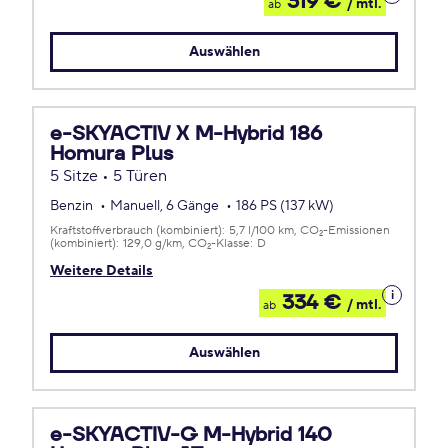
319 €
/ mtl.
ab
zum
Leasing
Auswählen
e-SKYACTIV X M-Hybrid 186
Homura Plus
5 Sitze • 5 Türen
Benzin
Manuell, 6 Gänge
186 PS (137 kW)
Kraftstoffverbrauch (kombiniert):
5,7 l/100 km
CO
-Emissionen
2
(kombiniert):
129,0 g/km
CO
-Klasse:
D
2
Weitere Details
Details
334 €
/ mtl.
ab
zum
Leasing
Auswählen
e-SKYACTIV-G M-Hybrid 140