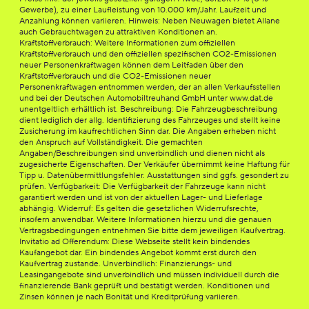
Gewerbe), zu einer Laufleistung von 10.000 km/Jahr. Laufzeit und
Anzahlung können variieren. Hinweis: Neben Neuwagen bietet Allane
auch Gebrauchtwagen zu attraktiven Konditionen an.
Kraftstoffverbrauch: Weitere Informationen zum offiziellen
Kraftstoffverbrauch und den offiziellen spezifischen CO2-Emissionen
neuer Personenkraftwagen können dem Leitfaden über den
Kraftstoffverbrauch und die CO2-Emissionen neuer
Personenkraftwagen entnommen werden, der an allen Verkaufsstellen
und bei der Deutschen Automobiltreuhand GmbH unter www.dat.de
unentgeltlich erhältlich ist. Beschreibung: Die Fahrzeugbeschreibung
dient lediglich der allg. Identifizierung des Fahrzeuges und stellt keine
Zusicherung im kaufrechtlichen Sinn dar. Die Angaben erheben nicht
den Anspruch auf Vollständigkeit. Die gemachten
Angaben/Beschreibungen sind unverbindlich und dienen nicht als
zugesicherte Eigenschaften. Der Verkäufer übernimmt keine Haftung für
Tipp u. Datenübermittlungsfehler. Ausstattungen sind ggfs. gesondert zu
prüfen. Verfügbarkeit: Die Verfügbarkeit der Fahrzeuge kann nicht
garantiert werden und ist von der aktuellen Lager- und Lieferlage
abhängig. Widerruf: Es gelten die gesetzlichen Widerrufsrechte,
insofern anwendbar. Weitere Informationen hierzu und die genauen
Vertragsbedingungen entnehmen Sie bitte dem jeweiligen Kaufvertrag.
Invitatio ad Offerendum: Diese Webseite stellt kein bindendes
Kaufangebot dar. Ein bindendes Angebot kommt erst durch den
Kaufvertrag zustande. Unverbindlich: Finanzierungs- und
Leasingangebote sind unverbindlich und müssen individuell durch die
finanzierende Bank geprüft und bestätigt werden. Konditionen und
Zinsen können je nach Bonität und Kreditprüfung variieren.