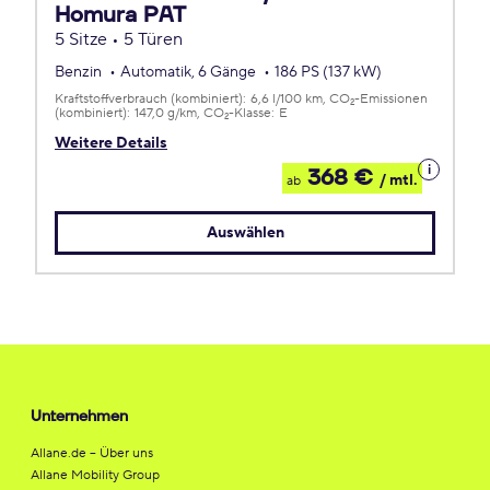
Homura PAT
5 Sitze • 5 Türen
Benzin
Automatik, 6 Gänge
186 PS (137 kW)
Kraftstoffverbrauch (kombiniert):
6,6 l/100 km
CO
-Emissionen
2
(kombiniert):
147,0 g/km
CO
-Klasse:
E
2
Weitere Details
Details
368 €
/ mtl.
ab
zum
Leasing
Auswählen
Unternehmen
Allane.de – Über uns
Allane Mobility Group