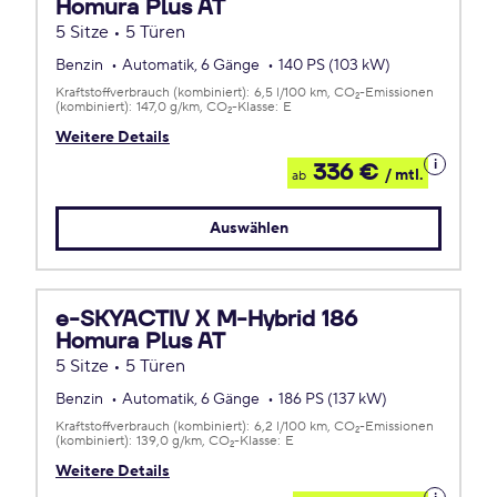
Homura Plus AT
5 Sitze • 5 Türen
Benzin
Automatik, 6 Gänge
140 PS (103 kW)
Kraftstoffverbrauch (kombiniert):
6,5 l/100 km
CO
-Emissionen
2
(kombiniert):
147,0 g/km
CO
-Klasse:
E
2
Weitere Details
Details
336 €
/ mtl.
ab
zum
Leasing
Auswählen
e-SKYACTIV X M-Hybrid 186
Homura Plus AT
5 Sitze • 5 Türen
Benzin
Automatik, 6 Gänge
186 PS (137 kW)
Kraftstoffverbrauch (kombiniert):
6,2 l/100 km
CO
-Emissionen
2
(kombiniert):
139,0 g/km
CO
-Klasse:
E
2
Weitere Details
Details