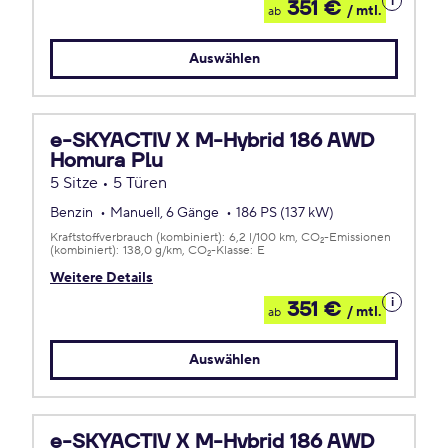
351 €
/ mtl.
ab
zum
Leasing
Auswählen
e-SKYACTIV X M-Hybrid 186 AWD
Homura Plu
5 Sitze • 5 Türen
Benzin
Manuell, 6 Gänge
186 PS (137 kW)
Kraftstoffverbrauch (kombiniert):
6,2 l/100 km
CO
-Emissionen
2
(kombiniert):
138,0 g/km
CO
-Klasse:
E
2
Weitere Details
Details
351 €
/ mtl.
ab
zum
Leasing
Auswählen
e-SKYACTIV X M-Hybrid 186 AWD