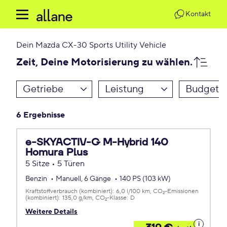
Kontakt
Dein
Mazda CX-30 Sports Utility Vehicle
Zeit, Deine Motorisierung zu wählen.
Getriebe
Leistung
Budget
6 Ergebnisse
e-SKYACTIV-G M-Hybrid 140
Homura Plus
5 Sitze • 5 Türen
Benzin
Manuell, 6 Gänge
140 PS (103 kW)
Kraftstoffverbrauch (kombiniert):
6,0 l/100 km
CO
-Emissionen
2
(kombiniert):
135,0 g/km
CO
-Klasse:
D
2
Weitere Details
Details