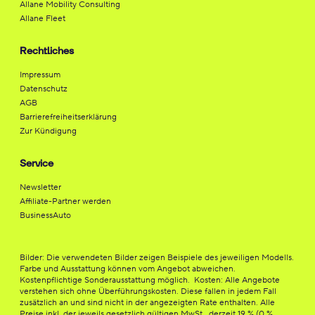
Allane Mobility Consulting
Allane Fleet
Rechtliches
Impressum
Datenschutz
AGB
Barrierefreiheitserklärung
Zur Kündigung
Service
Newsletter
Affiliate-Partner werden
BusinessAuto
Bilder: Die verwendeten Bilder zeigen Beispiele des jeweiligen Modells.
Farbe und Ausstattung können vom Angebot abweichen.
Kostenpflichtige Sonderausstattung möglich. Kosten: Alle Angebote
verstehen sich ohne Überführungskosten. Diese fallen in jedem Fall
zusätzlich an und sind nicht in der angezeigten Rate enthalten. Alle
Preise inkl. der jeweils gesetzlich gültigen MwSt., derzeit 19 % (0 %