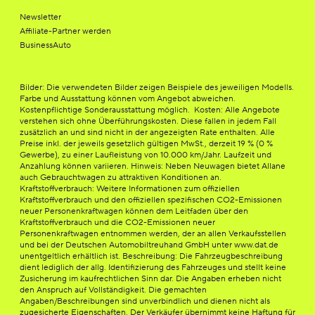
Newsletter
Affiliate-Partner werden
BusinessAuto
Bilder: Die verwendeten Bilder zeigen Beispiele des jeweiligen Modells.
Farbe und Ausstattung können vom Angebot abweichen.
Kostenpflichtige Sonderausstattung möglich. Kosten: Alle Angebote
verstehen sich ohne Überführungskosten. Diese fallen in jedem Fall
zusätzlich an und sind nicht in der angezeigten Rate enthalten. Alle
Preise inkl. der jeweils gesetzlich gültigen MwSt., derzeit 19 % (0 %
Gewerbe), zu einer Laufleistung von 10.000 km/Jahr. Laufzeit und
Anzahlung können variieren. Hinweis: Neben Neuwagen bietet Allane
auch Gebrauchtwagen zu attraktiven Konditionen an.
Kraftstoffverbrauch: Weitere Informationen zum offiziellen
Kraftstoffverbrauch und den offiziellen spezifischen CO2-Emissionen
neuer Personenkraftwagen können dem Leitfaden über den
Kraftstoffverbrauch und die CO2-Emissionen neuer
Personenkraftwagen entnommen werden, der an allen Verkaufsstellen
und bei der Deutschen Automobiltreuhand GmbH unter www.dat.de
unentgeltlich erhältlich ist. Beschreibung: Die Fahrzeugbeschreibung
dient lediglich der allg. Identifizierung des Fahrzeuges und stellt keine
Zusicherung im kaufrechtlichen Sinn dar. Die Angaben erheben nicht
den Anspruch auf Vollständigkeit. Die gemachten
Angaben/Beschreibungen sind unverbindlich und dienen nicht als
zugesicherte Eigenschaften. Der Verkäufer übernimmt keine Haftung für