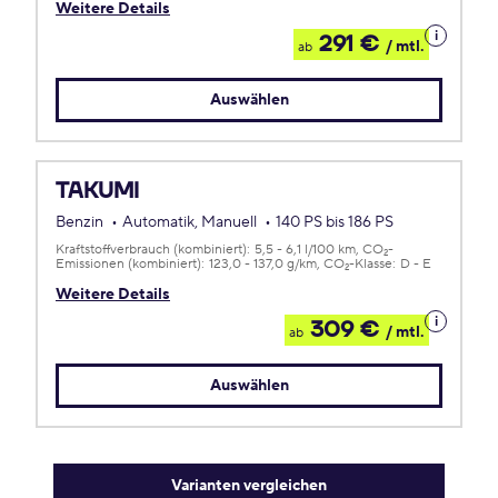
Weitere Details
Details
291 €
/ mtl.
ab
zum
Leasing
Auswählen
TAKUMI
Benzin
Automatik, Manuell
140 PS bis 186 PS
Kraftstoffverbrauch (kombiniert):
5,5 - 6,1 l/100 km
CO
-
2
Emissionen (kombiniert):
123,0 - 137,0 g/km
CO
-Klasse:
D - E
2
Weitere Details
Details
309 €
/ mtl.
ab
zum
Leasing
Auswählen
Varianten vergleichen