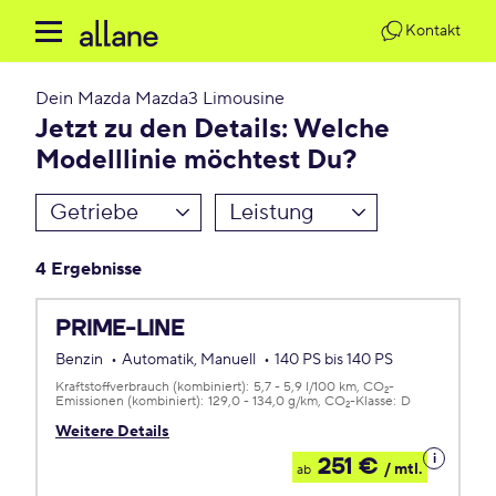
Kontakt
Dein
Mazda Mazda3 Limousine
Jetzt zu den Details: Welche
Modelllinie möchtest Du?
Getriebe
Leistung
4 Ergebnisse
PRIME-LINE
Benzin
Automatik, Manuell
140 PS bis 140 PS
Kraftstoffverbrauch (kombiniert):
5,7 - 5,9 l/100 km
CO
-
2
Emissionen (kombiniert):
129,0 - 134,0 g/km
CO
-Klasse:
D
2
Weitere Details
Details
251 €
/ mtl.
ab
zum
Leasing