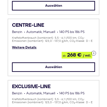
Auswählen
CENTRE-LINE
Benzin
Automatik, Manuell
140 PS bis 186 PS
Kraftstoffverbrauch (kombiniert):
5,5 - 6,1 l/100 km
CO
-
2
Emissionen (kombiniert):
123,0 - 137,0 g/km
CO
-Klasse:
D - E
2
Weitere Details
Details
268 €
/ mtl.
ab
zum
Leasing
Auswählen
EXCLUSIVE-LINE
Benzin
Automatik, Manuell
140 PS bis 186 PS
Kraftstoffverbrauch (kombiniert):
5,5 - 6,1 l/100 km
CO
-
2
Emissionen (kombiniert):
123,0 - 137,0 g/km
CO
-Klasse:
D - E
2