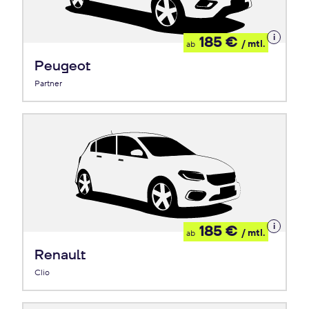
Details
185 €
/ mtl.
ab
zum
Leasing
Peugeot
Partner
Details
185 €
/ mtl.
ab
zum
Leasing
Renault
Clio