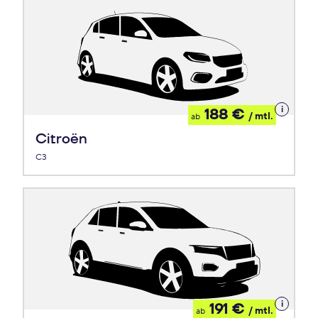
Details
188 €
/ mtl.
ab
zum
Leasing
Citroën
C3
Details
191 €
/ mtl.
ab
zum