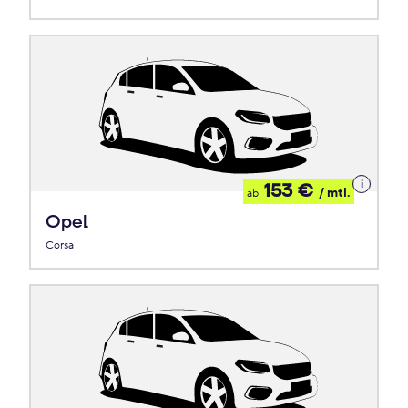
Details
153 €
/ mtl.
ab
zum
Leasing
Opel
Corsa