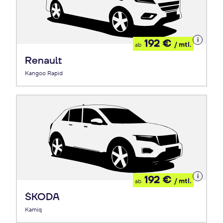
Details
192 €
/ mtl.
ab
zum
Leasing
Renault
Kangoo Rapid
Details
192 €
/ mtl.
ab
zum
Leasing
ŠKODA
Kamiq