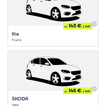
Details
143 €
/ mtl.
ab
zum
Leasing
Kia
Picanto
Details
145 €
/ mtl.
ab
zum
Leasing
ŠKODA
Fabia