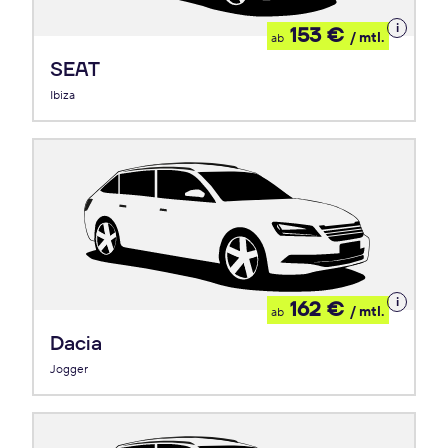
Details
153 €
/ mtl.
ab
zum
Leasing
SEAT
Ibiza
Details
162 €
/ mtl.
ab
zum
Leasing
Dacia
Jogger