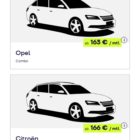
Details
163 €
/ mtl.
ab
zum
Leasing
Opel
Combo
Details
166 €
/ mtl.
ab
zum
Leasing
Citroën