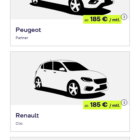
Details
185 €
/ mtl.
ab
zum
Leasing
Peugeot
Partner
Details
185 €
/ mtl.
ab
zum
Leasing
Renault
Clio