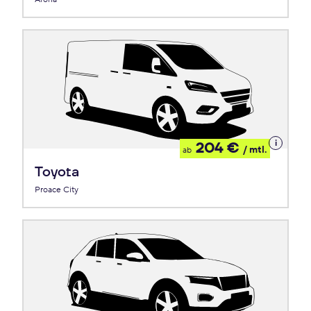
Details
204 €
/ mtl.
ab
zum
Leasing
Toyota
Proace City