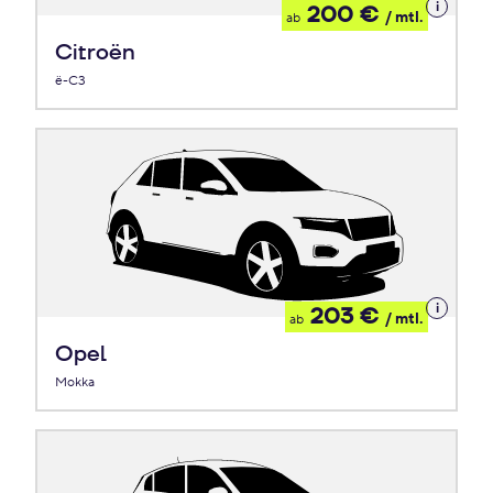
Details
200 €
/ mtl.
ab
zum
Leasing
Citroën
ë-C3
Details
203 €
/ mtl.
ab
zum
Leasing
Opel
Mokka