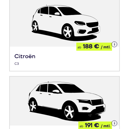
Details
188 €
/ mtl.
ab
zum
Leasing
Citroën
C3
Details
191 €
/ mtl.
ab
zum