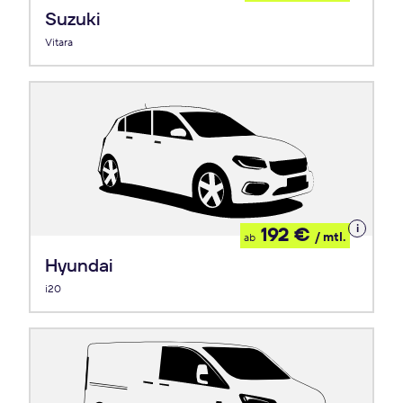
Leasing
Suzuki
Vitara
Details
192 €
/ mtl.
ab
zum
Leasing
Hyundai
i20