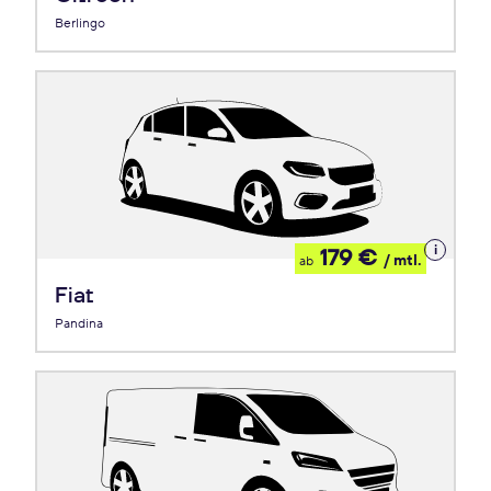
Berlingo
Details
179 €
/ mtl.
ab
zum
Leasing
Fiat
Pandina