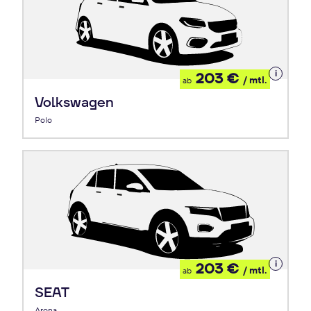
Details
203 €
/ mtl.
ab
zum
Leasing
Volkswagen
Polo
Details
203 €
/ mtl.
ab
zum
Leasing
SEAT
Arona