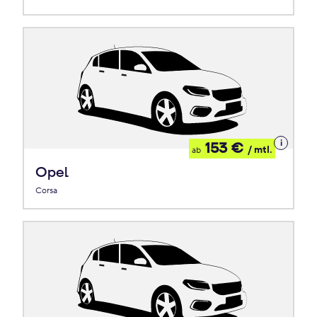
Details
153 €
/ mtl.
ab
zum
Leasing
Opel
Corsa