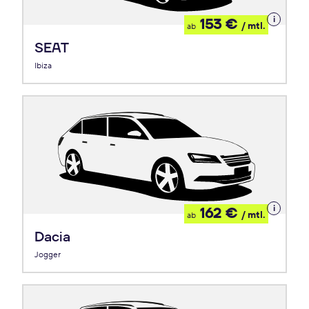
Details
153 €
/ mtl.
ab
zum
Leasing
SEAT
Ibiza
Details
162 €
/ mtl.
ab
zum
Leasing
Dacia
Jogger