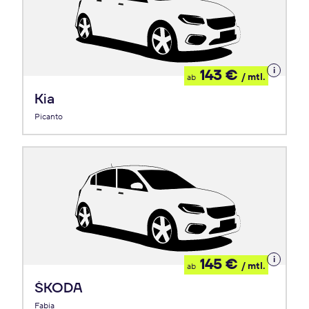
Details
143 €
/ mtl.
ab
zum
Leasing
Kia
Picanto
Details
145 €
/ mtl.
ab
zum
Leasing
ŠKODA
Fabia