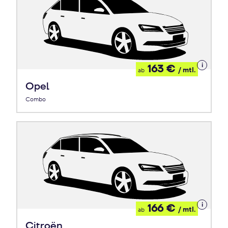
Details
163 €
/ mtl.
ab
zum
Leasing
Opel
Combo
Details
166 €
/ mtl.
ab
zum
Leasing
Citroën