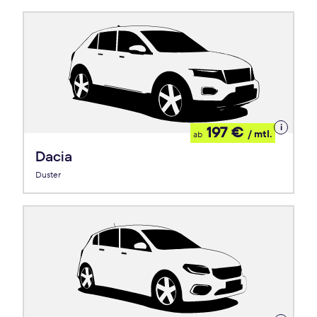
Details
197 €
/ mtl.
ab
zum
Leasing
Dacia
Duster