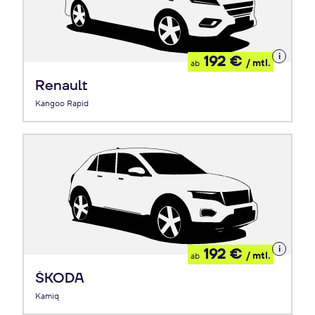
Details
192 €
/ mtl.
ab
zum
Leasing
Renault
Kangoo Rapid
Details
192 €
/ mtl.
ab
zum
Leasing
ŠKODA
Kamiq