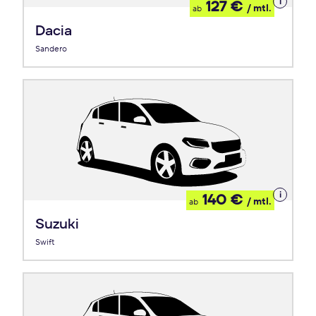
Details
127 €
/ mtl.
ab
zum
Leasing
Dacia
Sandero
Details
140 €
/ mtl.
ab
zum
Leasing
Suzuki
Swift