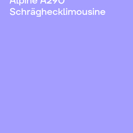
Alpine A290
Schräghecklimousine