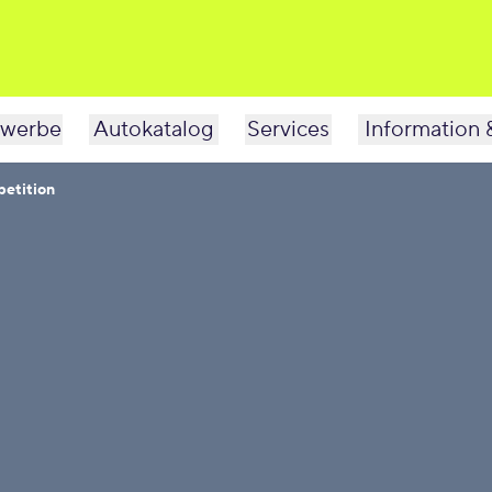
werbe
Autokatalog
Services
Information 
etition