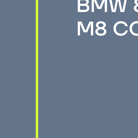
BMW 8
M8 C