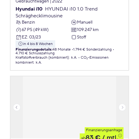
Gebrauchtwagen | 2022
Hyundai i10
HYUNDAI i10 1.0 Trend
Schräghecklimousine
Benzin
Manuell
67 PS (49 kW)
109.247 km
EZ
:
03/23
Stoff
in 4 bis 8 Wochen
Finanzierungsdetails
:
48 Monate
1.794 € Sonderzahlung
4.710 € Schlusszahlung
Kraftstoffverbrauch (kombiniert)
:
k.A.
CO₂-Emissionen
kombiniert
:
k.A.
Finanzierungsanfrage
83 €
/ mtl.
ab