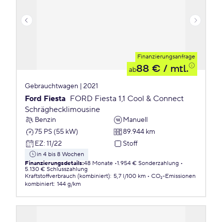
Finanzierungsanfrage
88 €
/ mtl.
ab
Gebrauchtwagen | 2021
Ford Fiesta
FORD Fiesta 1,1 Cool & Connect
Schräghecklimousine
Benzin
Manuell
75 PS (55 kW)
89.944 km
EZ
:
11/22
Stoff
in 4 bis 8 Wochen
Finanzierungsdetails
:
48 Monate
1.954 € Sonderzahlung
5.130 € Schlusszahlung
Kraftstoffverbrauch (kombiniert)
:
5,7 l/100 km
CO₂-Emissionen
kombiniert
:
144 g/km