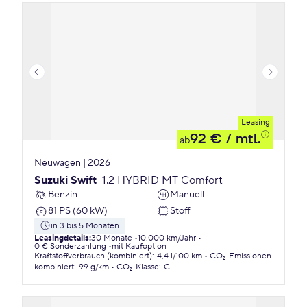
Leasing
92 €
/ mtl.
ab
Neuwagen | 2026
Suzuki Swift
1.2 HYBRID MT Comfort
Benzin
Manuell
81 PS (60 kW)
Stoff
in 3 bis 5 Monaten
Leasingdetails
:
30 Monate
10.000 km/Jahr
0 € Sonderzahlung
mit Kaufoption
Kraftstoffverbrauch (kombiniert)
:
4,4 l/100 km
CO₂-Emissionen
kombiniert
:
99 g/km
CO₂-Klasse
:
C