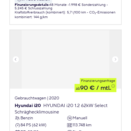
Finanzierungsdetails
:
48 Monate
1.998 € Sonderzahlung
5.245 € Schlusszahlung
Kraftstoffverbrauch (kombiniert)
:
5,7 l/100 km
CO₂-Emissionen
kombiniert
:
144 g/km
Finanzierungsanfrage
90 €
/ mtl.
ab
Gebrauchtwagen | 2020
Hyundai i20
HYUNDAI i20 1.2 62kW Select
Schräghecklimousine
Benzin
Manuell
84 PS (62 kW)
113.748 km