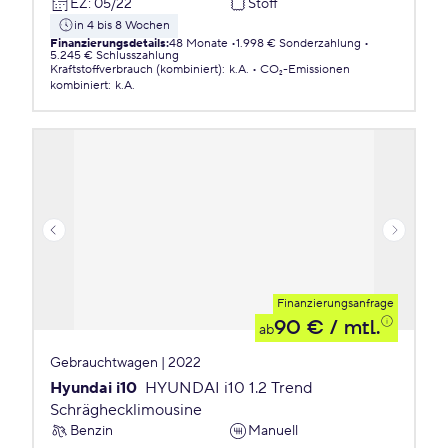
EZ
:
05/22
Stoff
in 4 bis 8 Wochen
Finanzierungsdetails
:
48 Monate
1.998 € Sonderzahlung
5.245 € Schlusszahlung
Kraftstoffverbrauch (kombiniert)
:
k.A.
CO₂-Emissionen
kombiniert
:
k.A.
Finanzierungsanfrage
90 €
/ mtl.
ab
Gebrauchtwagen | 2022
Hyundai i10
HYUNDAI i10 1.2 Trend
Schräghecklimousine
Benzin
Manuell