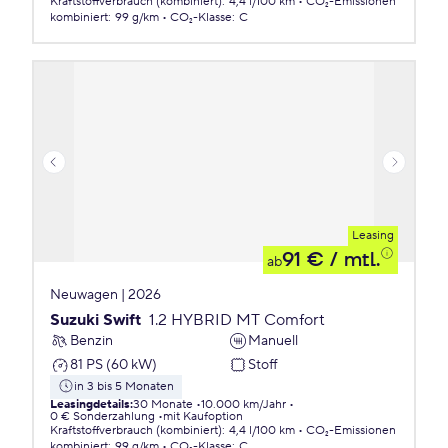
Kraftstoffverbrauch (kombiniert)
:
4,4 l/100 km
CO₂-Emissionen
kombiniert
:
99 g/km
CO₂-Klasse
:
C
Leasing
91 €
/ mtl.
ab
Neuwagen | 2026
Suzuki Swift
1.2 HYBRID MT Comfort
Benzin
Manuell
81 PS (60 kW)
Stoff
in 3 bis 5 Monaten
Leasingdetails
:
30 Monate
10.000 km/Jahr
0 € Sonderzahlung
mit Kaufoption
Kraftstoffverbrauch (kombiniert)
:
4,4 l/100 km
CO₂-Emissionen
kombiniert
:
99 g/km
CO₂-Klasse
:
C