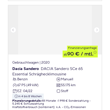
Finanzierungsanfrage
90 €
/ mtl.
ab
Gebrauchtwagen | 2020
Dacia Sandero
DACIA Sandero SCe 65
Essential Schräghecklimousine
Benzin
Manuell
67 PS (49 kW)
55.175 km
EZ
:
04/22
Stoff
in 4 bis 8 Wochen
Finanzierungsdetails
:
48 Monate
1.998 € Sonderzahlung
5.245 € Schlusszahlung
Kraftstoffverbrauch (kombiniert)
:
k.A.
CO₂-Emissionen