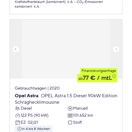
Kraftstoffverbrauch (kombiniert)
:
k.A.
CO₂-Emissionen
kombiniert
:
k.A.
Finanzierungsanfrage
77 €
/ mtl.
ab
Gebrauchtwagen | 2020
Opel Astra
OPEL Astra 1.5 Diesel 90kW Edition
Schräghecklimousine
Diesel
Manuell
122 PS (90 kW)
101.652 km
EZ
:
02/21
Stoff
in 4 bis 8 Wochen