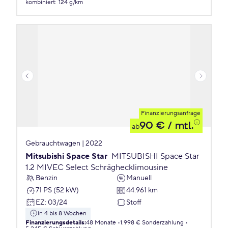
kombiniert
:
124 g/km
Finanzierungsanfrage
90 €
/ mtl.
ab
Gebrauchtwagen | 2022
Mitsubishi Space Star
MITSUBISHI Space Star
1.2 MIVEC Select Schräghecklimousine
Benzin
Manuell
71 PS (52 kW)
44.961 km
EZ
:
03/24
Stoff
in 4 bis 8 Wochen
Finanzierungsdetails
:
48 Monate
1.998 € Sonderzahlung