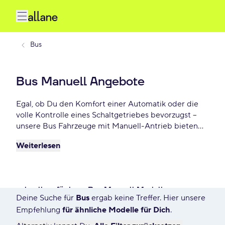
Bus
Bus Manuell Angebote
Egal, ob Du den Komfort einer Automatik oder die
volle Kontrolle eines Schaltgetriebes bevorzugst –
unsere Bus Fahrzeuge mit Manuell-Antrieb bieten
Dir ein optimales Fahrerlebnis. Finde jetzt Dein
Weiterlesen
perfektes Modell und sichere Dir Top-Konditionen
ab - €/mtl.!
schnell verfügbare Bus Manuell Modelle
Deine Suche für
Bus
ergab keine Treffer. Hier unsere
3396 Angebote für Deine Suche
Empfehlung
für ähnliche Modelle für Dich
.