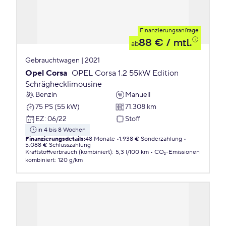
Finanzierungsanfrage
88 €
/ mtl.
ab
Gebrauchtwagen | 2021
Opel Corsa
OPEL Corsa 1.2 55kW Edition
Schräghecklimousine
Benzin
Manuell
75 PS (55 kW)
71.308 km
EZ
:
06/22
Stoff
in 4 bis 8 Wochen
Finanzierungsdetails
:
48 Monate
1.938 € Sonderzahlung
5.088 € Schlusszahlung
Kraftstoffverbrauch (kombiniert)
:
5,3 l/100 km
CO₂-Emissionen
kombiniert
:
120 g/km