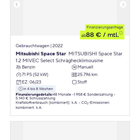
Finanzierungsanfrage
88 €
/ mtl.
ab
Gebrauchtwagen | 2022
Mitsubishi Space Star
MITSUBISHI Space Star
1.2 MIVEC Select Schräghecklimousine
Benzin
Manuell
71 PS (52 kW)
25.796 km
EZ
:
06/23
Stoff
in 4 bis 8 Wochen
Finanzierungsdetails
:
48 Monate
1.958 € Sonderzahlung
5.140 € Schlusszahlung
Kraftstoffverbrauch (kombiniert)
:
k.A.
CO₂-Emissionen
kombiniert
:
k.A.