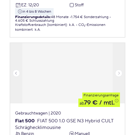
EZ
:
12/20
Stoff
in 4 bis 8 Wochen
Finanzierungsdetails
:
48 Monate
1.754 € Sonderzahlung
4.605 € Schlusszahlung
Kraftstoffverbrauch (kombiniert)
:
k.A.
CO₂-Emissionen
kombiniert
:
k.A.
Finanzierungsanfrage
79 €
/ mtl.
ab
Gebrauchtwagen | 2020
Fiat 500
FIAT 500 1.0 GSE N3 Hybrid CULT
Schräghecklimousine
Benzin
Manuell