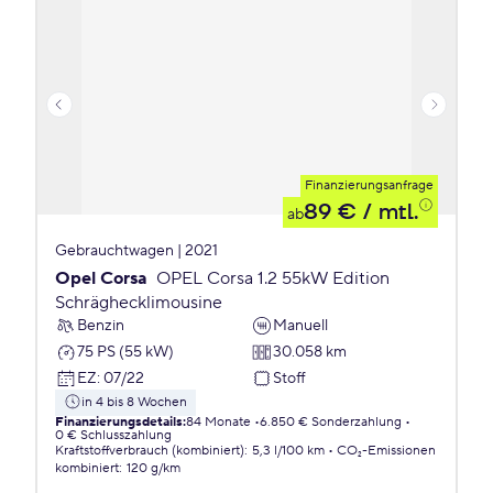
Finanzierungsanfrage
89 €
/ mtl.
ab
Gebrauchtwagen | 2021
Opel Corsa
OPEL Corsa 1.2 55kW Edition
Schräghecklimousine
Benzin
Manuell
75 PS (55 kW)
30.058 km
EZ
:
07/22
Stoff
in 4 bis 8 Wochen
Finanzierungsdetails
:
84 Monate
6.850 € Sonderzahlung
0 € Schlusszahlung
Kraftstoffverbrauch (kombiniert)
:
5,3 l/100 km
CO₂-Emissionen
kombiniert
:
120 g/km