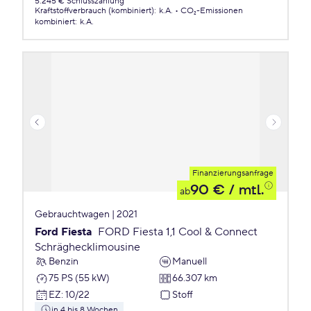
5.245 € Schlusszahlung
Kraftstoffverbrauch (kombiniert)
:
k.A.
CO₂-Emissionen
kombiniert
:
k.A.
Finanzierungsanfrage
90 €
/ mtl.
ab
Gebrauchtwagen | 2021
Ford Fiesta
FORD Fiesta 1,1 Cool & Connect
Schräghecklimousine
Benzin
Manuell
75 PS (55 kW)
66.307 km
EZ
:
10/22
Stoff
in 4 bis 8 Wochen