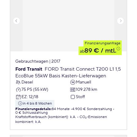
Finanzierungsanfrage
89 €
/ mtl.
ab
Gebrauchtwagen | 2017
Ford Transit
FORD Transit Connect T200 L1 1,5
EcoBlue 55kW Basis Kasten-Lieferwagen
Diesel
Manuell
75 PS (55 kW)
109.278 km
EZ
:
12/18
Stoff
in 4 bis 8 Wochen
Finanzierungsdetails
:
84 Monate
4.900 € Sonderzahlung
0 € Schlusszahlung
Kraftstoffverbrauch (kombiniert)
:
k.A.
CO₂-Emissionen
kombiniert
:
k.A.