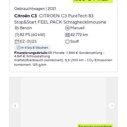
Gebrauchtwagen | 2021
Citroën C3
CITROEN C3 PureTech 83
Stop&Start FEEL PACK Schräghecklimousine
Benzin
Manuell
82 PS (60 kW)
42.772 km
EZ
:
01/23
Stoff
in 4 bis 8 Wochen
Finanzierungsdetails
:
48 Monate
1.844 € Sonderzahlung
4.841 € Schlusszahlung
Kraftstoffverbrauch (kombiniert)
:
5,5 l/100 km
CO₂-Emissionen
kombiniert
:
125 g/km
Finanzierungsanfrage