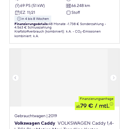
69 PS (51 kW)
66.248 km
EZ
:
11/21
Stoff
in 4 bis 8 Wochen
Finanzierungsdetails
:
48 Monate
1.738 € Sonderzahlung
4.563 € Schlusszahlung
Kraftstoffverbrauch (kombiniert)
:
k.A.
CO₂-Emissionen
kombiniert
:
k.A.
Finanzierungsanfrage
79 €
/ mtl.
ab
Gebrauchtwagen | 2019
Volkswagen Caddy
VOLKSWAGEN Caddy 1,4-