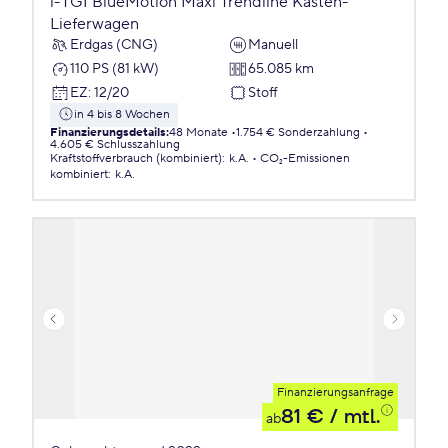
l-TGI BlueMotion Maxi Trendline Kasten-
Lieferwagen
Erdgas (CNG)
Manuell
110 PS (81 kW)
65.085 km
EZ
:
12/20
Stoff
in 4 bis 8 Wochen
Finanzierungsdetails
:
48 Monate
1.754 € Sonderzahlung
4.605 € Schlusszahlung
Kraftstoffverbrauch (kombiniert)
:
k.A.
CO₂-Emissionen
kombiniert
:
k.A.
Finanzierungsanfrage
81 €
/ mtl.
ab