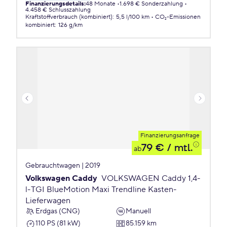
Finanzierungsdetails
:
48 Monate
1.698 € Sonderzahlung
4.458 € Schlusszahlung
Kraftstoffverbrauch (kombiniert)
:
5,5 l/100 km
CO₂-Emissionen
kombiniert
:
126 g/km
Finanzierungsanfrage
79 €
/ mtl.
ab
Gebrauchtwagen | 2019
Volkswagen Caddy
VOLKSWAGEN Caddy 1,4-
l-TGI BlueMotion Maxi Trendline Kasten-
Lieferwagen
Erdgas (CNG)
Manuell
110 PS (81 kW)
85.159 km