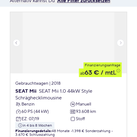
Alternativ kannst Du
Alle Filter zurücksetzen
Finanzierungsanfrage
63 €
/ mtl.
ab
Gebrauchtwagen | 2018
SEAT Mii
SEAT Mii 1.0 44kW Style
Schräghecklimousine
Benzin
Manuell
60 PS (44 kW)
93.608 km
EZ
:
07/19
Stoff
in 4 bis 8 Wochen
Finanzierungsdetails
:
48 Monate
1.398 € Sonderzahlung
3.670 € Schlusszahlung