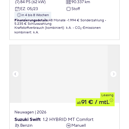
84 PS (62 kW)
90.337 km
EZ
:
05/23
Stoff
in 4 bis 8 Wochen
Finanzierungsdetails
:
48 Monate
1.994 € Sonderzahlung
5.235 € Schlusszahlung
Kraftstoffverbrauch (kombiniert)
:
k.A.
CO₂-Emissionen
kombiniert
:
k.A.
Leasing
91 €
/ mtl.
ab
Neuwagen | 2026
Suzuki Swift
1.2 HYBRID MT Comfort
Benzin
Manuell