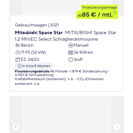
Finanzierungsanfrage
85 €
/ mtl.
ab
Gebrauchtwagen | 2021
Mitsubishi Space Star
MITSUBISHI Space Star
1.2 MIVEC Select Schräghecklimousine
Benzin
Manuell
71 PS (52 kW)
36.904 km
EZ
:
04/23
Stoff
in 4 bis 8 Wochen
Finanzierungsdetails
:
48 Monate
1.874 € Sonderzahlung
4.920 € Schlusszahlung
Kraftstoffverbrauch (kombiniert)
:
k.A.
CO₂-Emissionen
kombiniert
:
k.A.