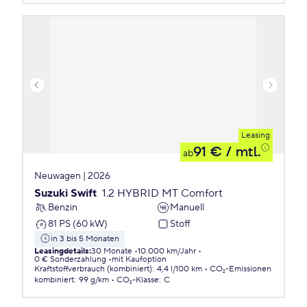
Leasing
91 €
/ mtl.
ab
Neuwagen | 2026
Suzuki Swift
1.2 HYBRID MT Comfort
Benzin
Manuell
81 PS (60 kW)
Stoff
in 3 bis 5 Monaten
Leasingdetails
:
30 Monate
10.000 km/Jahr
0 € Sonderzahlung
mit Kaufoption
Kraftstoffverbrauch (kombiniert)
:
4,4 l/100 km
CO₂-Emissionen
kombiniert
:
99 g/km
CO₂-Klasse
:
C