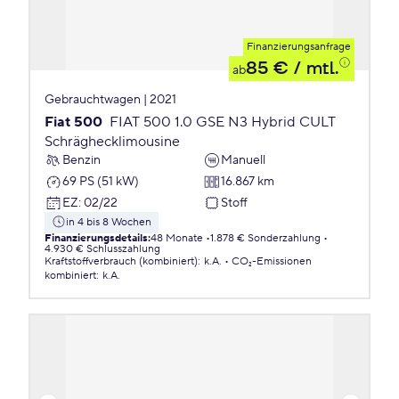
Finanzierungsanfrage
85 €
/ mtl.
ab
Gebrauchtwagen | 2021
Fiat 500
FIAT 500 1.0 GSE N3 Hybrid CULT
Schräghecklimousine
Benzin
Manuell
69 PS (51 kW)
16.867 km
EZ
:
02/22
Stoff
in 4 bis 8 Wochen
Finanzierungsdetails
:
48 Monate
1.878 € Sonderzahlung
4.930 € Schlusszahlung
Kraftstoffverbrauch (kombiniert)
:
k.A.
CO₂-Emissionen
kombiniert
:
k.A.