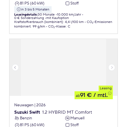
81 PS (60 kW)
Stoff
in 3 bis 5 Monaten
Leasingdetails
:
30 Monate
10.000 km/Jahr
0 € Sonderzahlung
mit Kaufoption
Kraftstoffverbrauch (kombiniert)
:
4,4 l/100 km
CO₂-Emissionen
kombiniert
:
99 g/km
CO₂-Klasse
:
C
Leasing
91 €
/ mtl.
ab
Neuwagen | 2026
Suzuki Swift
1.2 HYBRID MT Comfort
Benzin
Manuell
81 PS (60 kW)
Stoff