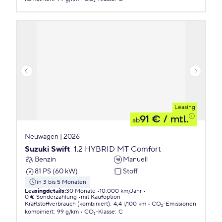
Leasing
91 €
/ mtl.
ab
Neuwagen | 2026
Suzuki Swift
1.2 HYBRID MT Comfort
Benzin
Manuell
81 PS (60 kW)
Stoff
in 3 bis 5 Monaten
Leasingdetails
:
30 Monate
10.000 km/Jahr
0 € Sonderzahlung
mit Kaufoption
Kraftstoffverbrauch (kombiniert)
:
4,4 l/100 km
CO₂-Emissionen
kombiniert
:
99 g/km
CO₂-Klasse
:
C