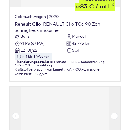
83 €
/ mtl.
ab
Gebrauchtwagen | 2020
Renault Clio
RENAULT Clio TCe 90 Zen
Schräghecklimousine
Benzin
Manuell
91 PS (67 kW)
42.775 km
EZ
:
01/22
Stoff
in 4 bis 8 Wochen
Finanzierungsdetails
:
48 Monate
1.838 € Sonderzahlung
4.825 € Schlusszahlung
Kraftstoffverbrauch (kombiniert)
:
k.A.
CO₂-Emissionen
kombiniert
:
132 g/km