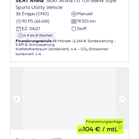
SEAT Arona
SEAT Arona 1.0 TGI 66kW Style
Sports Utility Vehicle
Erdgas (CNG)
Manuell
90 PS (66 kW)
19.501 km
EZ
:
04/21
Stoff
in 4 bis 8 Wochen
Finanzierungsdetails
:
48 Monate
2.244 € Sonderzahlung
5.891 € Schlusszahlung
Kraftstoffverbrauch (kombiniert)
:
k.A.
CO₂-Emissionen
kombiniert
:
k.A.
Finanzierungsanfrage
104 €
/ mtl.
ab