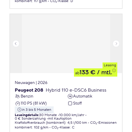
kombiniert
:
117 g/km
CO₂-Klasse
:
D
Leasing
133 €
/ mtl.
ab
Neuwagen | 2026
Peugeot 208
Hybrid 110 e-DSC6 Business
Benzin
Automatik
110 PS (81 kW)
Stoff
in 3 bis 5 Monaten
Leasingdetails
:
30 Monate
10.000 km/Jahr
0 € Sonderzahlung
mit Kaufoption
Kraftstoffverbrauch (kombiniert)
:
4,5 l/100 km
CO₂-Emissionen
kombiniert
:
102 g/km
CO₂-Klasse
:
C