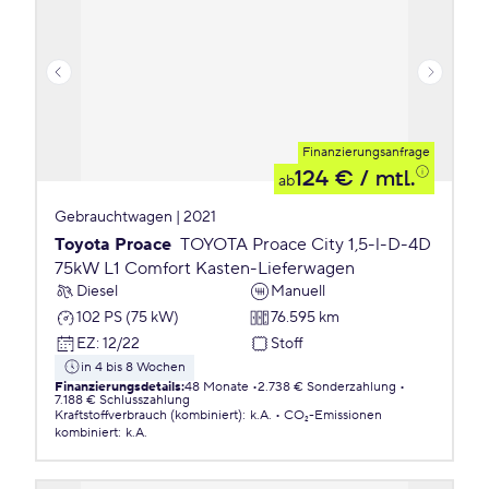
Finanzierungsanfrage
124 €
/ mtl.
ab
Gebrauchtwagen | 2021
Toyota Proace
TOYOTA Proace City 1,5-l-D-4D
75kW L1 Comfort Kasten-Lieferwagen
Diesel
Manuell
102 PS (75 kW)
76.595 km
EZ
:
12/22
Stoff
in 4 bis 8 Wochen
Finanzierungsdetails
:
48 Monate
2.738 € Sonderzahlung
7.188 € Schlusszahlung
Kraftstoffverbrauch (kombiniert)
:
k.A.
CO₂-Emissionen
kombiniert
:
k.A.