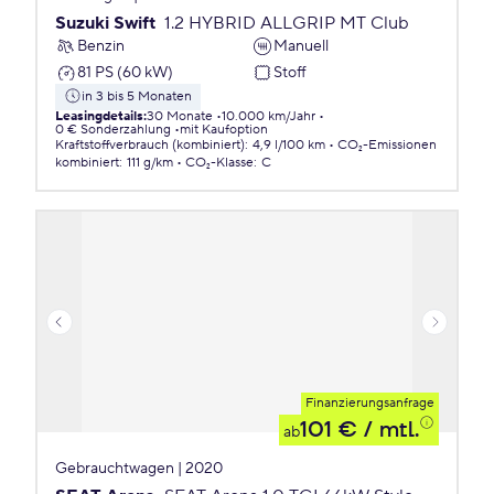
Suzuki Swift
1.2 HYBRID ALLGRIP MT Club
Benzin
Manuell
81 PS (60 kW)
Stoff
in 3 bis 5 Monaten
Leasingdetails
:
30 Monate
10.000 km/Jahr
0 € Sonderzahlung
mit Kaufoption
Kraftstoffverbrauch (kombiniert)
:
4,9 l/100 km
CO₂-Emissionen
kombiniert
:
111 g/km
CO₂-Klasse
:
C
Finanzierungsanfrage
101 €
/ mtl.
ab
Gebrauchtwagen | 2020