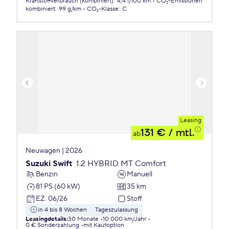
Kraftstoffverbrauch (kombiniert)
:
4,4 l/100 km
CO₂-Emissionen
kombiniert
:
99 g/km
CO₂-Klasse
:
C
Leasing
131 €
/ mtl.
ab
Neuwagen | 2026
Suzuki Swift
1.2 HYBRID MT Comfort
Benzin
Manuell
81 PS (60 kW)
35 km
EZ
:
06/26
Stoff
in 4 bis 8 Wochen
Tageszulassung
Leasingdetails
:
30 Monate
10.000 km/Jahr
0 € Sonderzahlung
mit Kaufoption