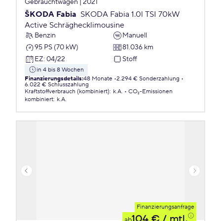
Gebrauchtwagen | 2021
ŠKODA Fabia
SKODA Fabia 1.0l TSI 70kW
Active Schräghecklimousine
Benzin
Manuell
95 PS (70 kW)
81.036 km
EZ
:
04/22
Stoff
in 4 bis 8 Wochen
Finanzierungsdetails
:
48 Monate
2.294 € Sonderzahlung
6.022 € Schlusszahlung
Kraftstoffverbrauch (kombiniert)
:
k.A.
CO₂-Emissionen
kombiniert
:
k.A.
Finanzierungsanfrage
104 €
/ mtl.
ab