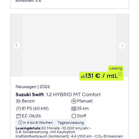
kombiniert
:
k.A.
Leasing
131 €
/ mtl.
ab
Neuwagen | 2026
Suzuki Swift
1.2 HYBRID MT Comfort
Benzin
Manuell
81 PS (60 kW)
35 km
EZ
:
06/26
Stoff
in 4 bis 8 Wochen
Tageszulassung
Leasingdetails
:
30 Monate
10.000 km/Jahr
0 € Sonderzahlung
mit Kaufoption
Kraftstoffverbrauch (kombiniert)
:
4,4 l/100 km
CO₂-Emissionen