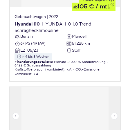
105 €
/ mtl.
ab
Gebrauchtwagen | 2022
Hyundai i10
HYUNDAI i10 1.0 Trend
Schräghecklimousine
Benzin
Manuell
67 PS (49 kW)
51.228 km
EZ
:
05/23
Stoff
in 4 bis 8 Wochen
Finanzierungsdetails
:
48 Monate
2.332 € Sonderzahlung
6.122 € Schlusszahlung
Kraftstoffverbrauch (kombiniert)
:
k.A.
CO₂-Emissionen
kombiniert
:
k.A.