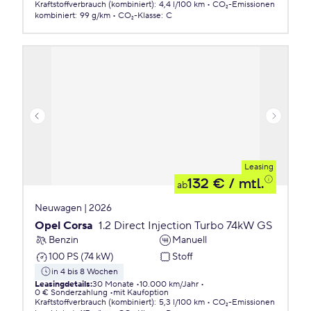
Kraftstoffverbrauch (kombiniert)
:
4,4 l/100 km
CO₂-Emissionen
kombiniert
:
99 g/km
CO₂-Klasse
:
C
Leasing
132 €
/ mtl.
ab
Neuwagen | 2026
Opel Corsa
1.2 Direct Injection Turbo 74kW GS
Benzin
Manuell
100 PS (74 kW)
Stoff
in 4 bis 8 Wochen
Leasingdetails
:
30 Monate
10.000 km/Jahr
0 € Sonderzahlung
mit Kaufoption
Kraftstoffverbrauch (kombiniert)
:
5,3 l/100 km
CO₂-Emissionen