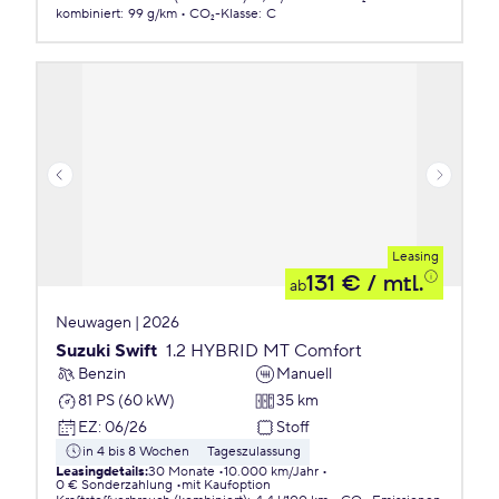
kombiniert
:
99 g/km
CO₂-Klasse
:
C
Leasing
131 €
/ mtl.
ab
Neuwagen | 2026
Suzuki Swift
1.2 HYBRID MT Comfort
Benzin
Manuell
81 PS (60 kW)
35 km
EZ
:
06/26
Stoff
in 4 bis 8 Wochen
Tageszulassung
Leasingdetails
:
30 Monate
10.000 km/Jahr
0 € Sonderzahlung
mit Kaufoption