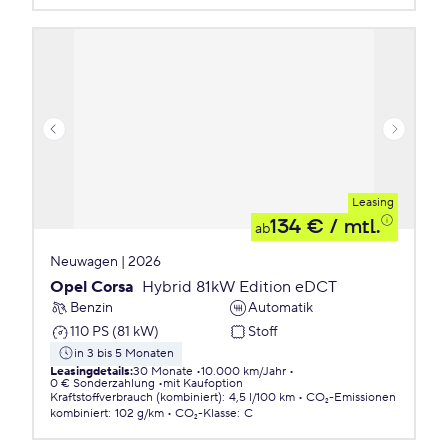
Leasing
134 €
/ mtl.
ab
Neuwagen | 2026
Opel Corsa
Hybrid 81kW Edition eDCT
Benzin
Automatik
110 PS (81 kW)
Stoff
in 3 bis 5 Monaten
Leasingdetails
:
30 Monate
10.000 km/Jahr
0 € Sonderzahlung
mit Kaufoption
Kraftstoffverbrauch (kombiniert)
:
4,5 l/100 km
CO₂-Emissionen
kombiniert
:
102 g/km
CO₂-Klasse
:
C