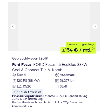
Finanzierungsanfrage
134 €
/ mtl.
ab
Gebrauchtwagen | 2019
Ford Focus
FORD Focus 1,5 EcoBlue 88kW
Cool & Connect Tur. A. Kombi
Diesel
Automatik
120 PS (88 kW)
76.277 km
EZ
:
10/20
Stoff
in 4 bis 8 Wochen
Finanzierungsdetails
:
48 Monate
2.798 € Sonderzahlung
7.345 € Schlusszahlung
Kraftstoffverbrauch (kombiniert)
:
k.A.
CO₂-Emissionen
kombiniert
:
k.A.