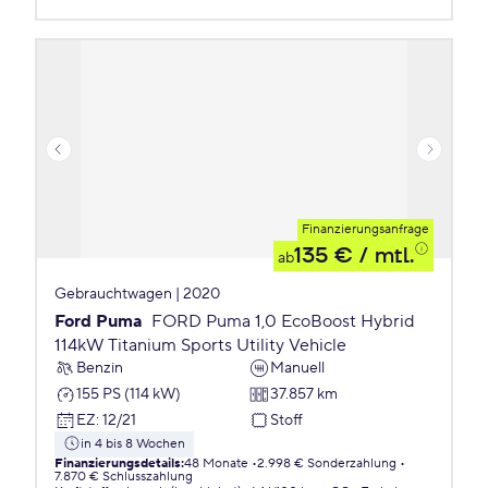
Finanzierungsanfrage
135 €
/ mtl.
ab
Gebrauchtwagen | 2020
Ford Puma
FORD Puma 1,0 EcoBoost Hybrid
114kW Titanium Sports Utility Vehicle
Benzin
Manuell
155 PS (114 kW)
37.857 km
EZ
:
12/21
Stoff
in 4 bis 8 Wochen
Finanzierungsdetails
:
48 Monate
2.998 € Sonderzahlung
7.870 € Schlusszahlung