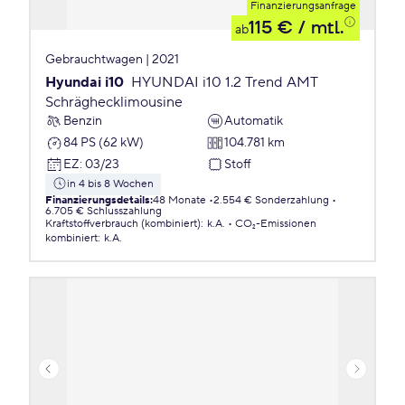
Finanzierungsanfrage
115 €
/ mtl.
ab
Gebrauchtwagen | 2021
Hyundai i10
HYUNDAI i10 1.2 Trend AMT
Schräghecklimousine
Benzin
Automatik
84 PS (62 kW)
104.781 km
EZ
:
03/23
Stoff
in 4 bis 8 Wochen
Finanzierungsdetails
:
48 Monate
2.554 € Sonderzahlung
6.705 € Schlusszahlung
Kraftstoffverbrauch (kombiniert)
:
k.A.
CO₂-Emissionen
kombiniert
:
k.A.