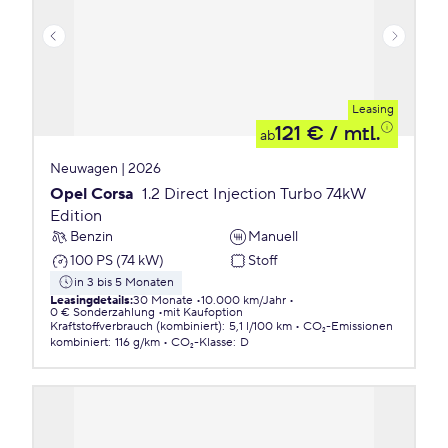
Leasing
121 €
/ mtl.
ab
Neuwagen | 2026
Opel Corsa
1.2 Direct Injection Turbo 74kW
Edition
Benzin
Manuell
100 PS (74 kW)
Stoff
in 3 bis 5 Monaten
Leasingdetails
:
30 Monate
10.000 km/Jahr
0 € Sonderzahlung
mit Kaufoption
Kraftstoffverbrauch (kombiniert)
:
5,1 l/100 km
CO₂-Emissionen
kombiniert
:
116 g/km
CO₂-Klasse
:
D