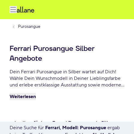
Purosangue
Ferrari Purosangue Silber
Angebote
Dein Ferrari Purosangue in Silber wartet auf Dich!
Wähle Dein Wunschmodell in Deiner Lieblingsfarbe
und erlebe erstklassige Ausstattung sowie modernes
Design. Profitiere von flexiblen Leasing- und
Weiterlesen
Finanzierungsoptionen und fahre Dein Ferrari
Purosangue Silber schon ab - €/mtl.!
schnell verfügbare Ferrari Purosangue in Silber
Deine Suche für
Ferrari, Modell: Purosangue
ergab
578 Angebote für Deine Suche