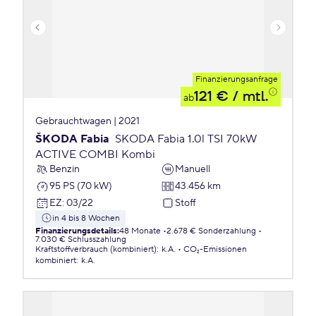
Finanzierungsanfrage
121 €
/ mtl.
ab
Gebrauchtwagen | 2021
ŠKODA Fabia
SKODA Fabia 1.0l TSI 70kW
ACTIVE COMBI Kombi
Benzin
Manuell
95 PS (70 kW)
43.456 km
EZ
:
03/22
Stoff
in 4 bis 8 Wochen
Finanzierungsdetails
:
48 Monate
2.678 € Sonderzahlung
7.030 € Schlusszahlung
Kraftstoffverbrauch (kombiniert)
:
k.A.
CO₂-Emissionen
kombiniert
:
k.A.