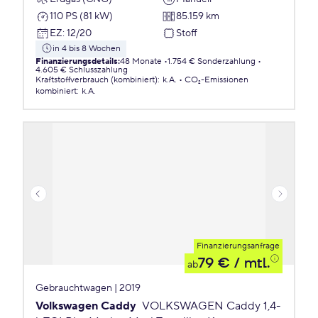
110 PS (81 kW)
85.159 km
EZ
:
12/20
Stoff
in 4 bis 8 Wochen
Finanzierungsdetails
:
48 Monate
1.754 € Sonderzahlung
4.605 € Schlusszahlung
Kraftstoffverbrauch (kombiniert)
:
k.A.
CO₂-Emissionen
kombiniert
:
k.A.
Finanzierungsanfrage
79 €
/ mtl.
ab
Gebrauchtwagen | 2019
Volkswagen Caddy
VOLKSWAGEN Caddy 1,4-