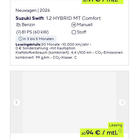
ab
Neuwagen | 2026
Suzuki Swift
1.2 HYBRID MT Comfort
Benzin
Manuell
81 PS (60 kW)
Stoff
in 3 bis 5 Monaten
Leasingdetails
:
30 Monate
10.000 km/Jahr
0 € Sonderzahlung
mit Kaufoption
Kraftstoffverbrauch (kombiniert)
:
4,4 l/100 km
CO₂-Emissionen
kombiniert
:
99 g/km
CO₂-Klasse
:
C
Leasing
94 €
/ mtl.
ab