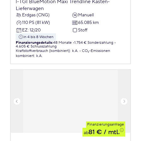
l-TGI BlueMotion Maxi Trendline Kasten-
Lieferwagen
Erdgas (CNG)
Manuell
110 PS (81 kW)
65.085 km
EZ
:
12/20
Stoff
in 4 bis 8 Wochen
Finanzierungsdetails
:
48 Monate
1.754 € Sonderzahlung
4.605 € Schlusszahlung
Kraftstoffverbrauch (kombiniert)
:
k.A.
CO₂-Emissionen
kombiniert
:
k.A.
Finanzierungsanfrage
81 €
/ mtl.
ab