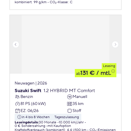
kombiniert
:
99 g/km
CO₂-Klasse
:
C
Leasing
131 €
/ mtl.
ab
Neuwagen | 2026
Suzuki Swift
1.2 HYBRID MT Comfort
Benzin
Manuell
81 PS (60 kW)
35 km
EZ
:
06/26
Stoff
in 4 bis 8 Wochen
Tageszulassung
Leasingdetails
:
30 Monate
10.000 km/Jahr
0 € Sonderzahlung
mit Kaufoption
Kraftstoffverbrauch (kombiniert)
:
4,4 l/100 km
CO₂-Emissionen