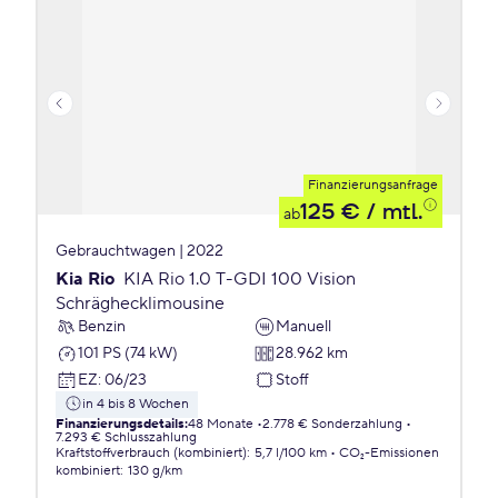
Finanzierungsanfrage
125 €
/ mtl.
ab
Gebrauchtwagen | 2022
Kia Rio
KIA Rio 1.0 T-GDI 100 Vision
Schräghecklimousine
Benzin
Manuell
101 PS (74 kW)
28.962 km
EZ
:
06/23
Stoff
in 4 bis 8 Wochen
Finanzierungsdetails
:
48 Monate
2.778 € Sonderzahlung
7.293 € Schlusszahlung
Kraftstoffverbrauch (kombiniert)
:
5,7 l/100 km
CO₂-Emissionen
kombiniert
:
130 g/km