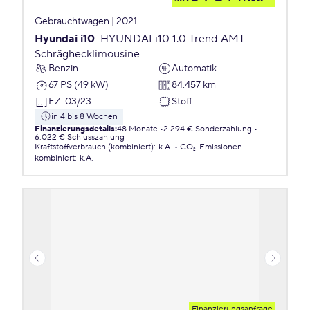
Gebrauchtwagen | 2021
Hyundai i10
HYUNDAI i10 1.0 Trend AMT
Schräghecklimousine
Benzin
Automatik
67 PS (49 kW)
84.457 km
EZ
:
03/23
Stoff
in 4 bis 8 Wochen
Finanzierungsdetails
:
48 Monate
2.294 € Sonderzahlung
6.022 € Schlusszahlung
Kraftstoffverbrauch (kombiniert)
:
k.A.
CO₂-Emissionen
kombiniert
:
k.A.
Finanzierungsanfrage