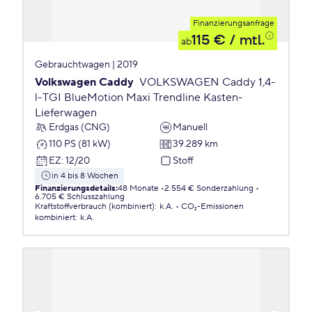
Finanzierungsanfrage
115 €
/ mtl.
ab
Gebrauchtwagen | 2019
Volkswagen Caddy
VOLKSWAGEN Caddy 1,4-
l-TGI BlueMotion Maxi Trendline Kasten-
Lieferwagen
Erdgas (CNG)
Manuell
110 PS (81 kW)
39.289 km
EZ
:
12/20
Stoff
in 4 bis 8 Wochen
Finanzierungsdetails
:
48 Monate
2.554 € Sonderzahlung
6.705 € Schlusszahlung
Kraftstoffverbrauch (kombiniert)
:
k.A.
CO₂-Emissionen
kombiniert
:
k.A.