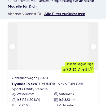
keine Treffer. Hier unsere Empfehlung
für ähnliche
Modelle für Dich
.
Alternativ kannst Du
Alle Filter zurücksetzen
Finanzierungsanfrage
72 €
/ mtl.
ab
Gebrauchtwagen | 2020
Hyundai Nexo
HYUNDAI Nexo Fuel Cell
Sports Utility Vehicle
Wasserstoff
Automatik
163 PS (120 kW)
169.323 km
EZ
:
01/23
Voll-Leder