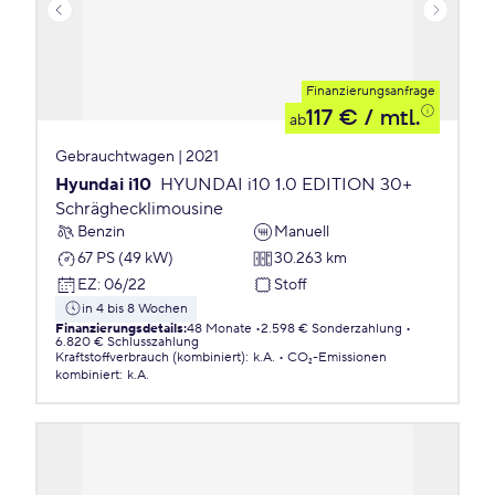
Finanzierungsanfrage
117 €
/ mtl.
ab
Gebrauchtwagen | 2021
Hyundai i10
HYUNDAI i10 1.0 EDITION 30+
Schräghecklimousine
Benzin
Manuell
67 PS (49 kW)
30.263 km
EZ
:
06/22
Stoff
in 4 bis 8 Wochen
Finanzierungsdetails
:
48 Monate
2.598 € Sonderzahlung
6.820 € Schlusszahlung
Kraftstoffverbrauch (kombiniert)
:
k.A.
CO₂-Emissionen
kombiniert
:
k.A.