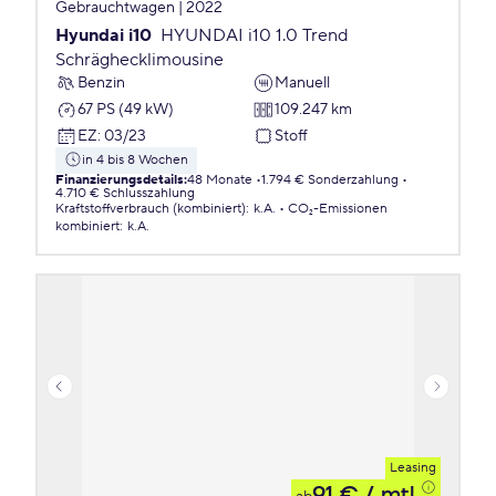
Gebrauchtwagen | 2022
Hyundai i10
HYUNDAI i10 1.0 Trend
Schräghecklimousine
Benzin
Manuell
67 PS (49 kW)
109.247 km
EZ
:
03/23
Stoff
in 4 bis 8 Wochen
Finanzierungsdetails
:
48 Monate
1.794 € Sonderzahlung
4.710 € Schlusszahlung
Kraftstoffverbrauch (kombiniert)
:
k.A.
CO₂-Emissionen
kombiniert
:
k.A.
Leasing
91 €
/ mtl.