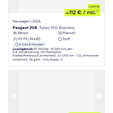
Leasing
112 €
/ mtl.
ab
Neuwagen | 2026
Peugeot 208
Turbo 100 Business
Benzin
Manuell
101 PS (74 kW)
Stoff
in 3 bis 5 Monaten
Leasingdetails
:
30 Monate
10.000 km/Jahr
0 € Sonderzahlung
mit Kaufoption
Kraftstoffverbrauch (kombiniert)
:
5,1 l/100 km
CO₂-Emissionen
kombiniert
:
116 g/km
CO₂-Klasse
:
D