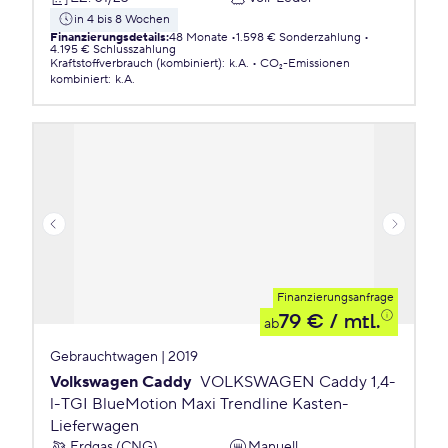
in 4 bis 8 Wochen
Finanzierungsdetails
:
48 Monate
1.598 € Sonderzahlung
4.195 € Schlusszahlung
Kraftstoffverbrauch (kombiniert)
:
k.A.
CO₂-Emissionen
kombiniert
:
k.A.
Finanzierungsanfrage
79 €
/ mtl.
ab
Gebrauchtwagen | 2019
Volkswagen Caddy
VOLKSWAGEN Caddy 1,4-
l-TGI BlueMotion Maxi Trendline Kasten-
Lieferwagen
Erdgas (CNG)
Manuell