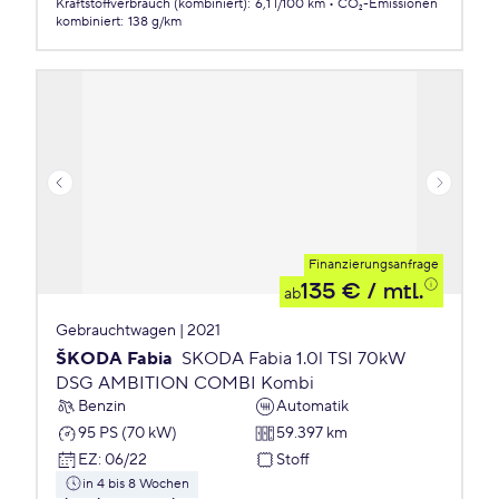
Kraftstoffverbrauch (kombiniert)
:
6,1 l/100 km
CO₂-Emissionen
kombiniert
:
138 g/km
Finanzierungsanfrage
135 €
/ mtl.
ab
Gebrauchtwagen | 2021
ŠKODA Fabia
SKODA Fabia 1.0l TSI 70kW
DSG AMBITION COMBI Kombi
Benzin
Automatik
95 PS (70 kW)
59.397 km
EZ
:
06/22
Stoff
in 4 bis 8 Wochen