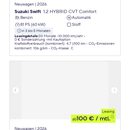
Neuwagen | 2026
Suzuki Swift
1.2 HYBRID CVT Comfort
Benzin
Automatik
81 PS (60 kW)
Stoff
in 3 bis 5 Monaten
Leasingdetails
:
30 Monate
10.000 km/Jahr
0 € Sonderzahlung
mit Kaufoption
Kraftstoffverbrauch (kombiniert)
:
4,7 l/100 km
CO₂-Emissionen
kombiniert
:
106 g/km
CO₂-Klasse
:
C
Leasing
100 €
/ mtl.
ab
Neuwagen | 2026