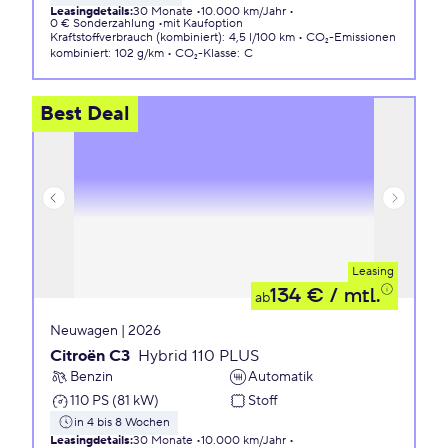
Leasingdetails
:
30 Monate
10.000 km/Jahr
0 € Sonderzahlung
mit Kaufoption
Kraftstoffverbrauch (kombiniert)
:
4,5 l/100 km
CO₂-Emissionen
kombiniert
:
102 g/km
CO₂-Klasse
:
C
Best Deal
Leasing
134 €
/ mtl.
ab
Neuwagen | 2026
Citroën C3
Hybrid 110 PLUS
Benzin
Automatik
110 PS (81 kW)
Stoff
in 4 bis 8 Wochen
Leasingdetails
:
30 Monate
10.000 km/Jahr