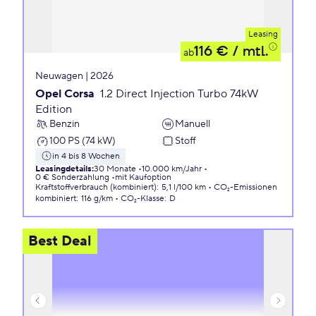
Leasing
116 €
/ mtl.
ab
Neuwagen | 2026
Opel Corsa
1.2 Direct Injection Turbo 74kW
Edition
Benzin
Manuell
100 PS (74 kW)
Stoff
in 4 bis 8 Wochen
Leasingdetails
:
30 Monate
10.000 km/Jahr
0 € Sonderzahlung
mit Kaufoption
Kraftstoffverbrauch (kombiniert)
:
5,1 l/100 km
CO₂-Emissionen
kombiniert
:
116 g/km
CO₂-Klasse
:
D
Best Deal