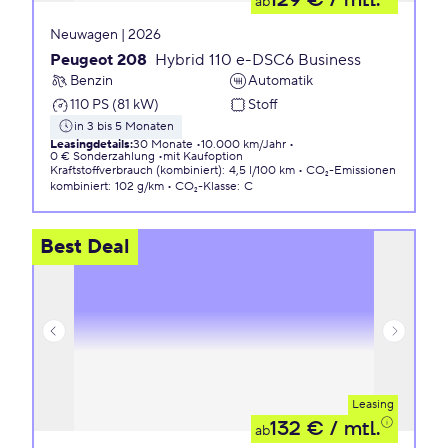
129 €
/ mtl.
ab
Neuwagen | 2026
Peugeot 208
Hybrid 110 e-DSC6 Business
Benzin
Automatik
110 PS (81 kW)
Stoff
in 3 bis 5 Monaten
Leasingdetails
:
30 Monate
10.000 km/Jahr
0 € Sonderzahlung
mit Kaufoption
Kraftstoffverbrauch (kombiniert)
:
4,5 l/100 km
CO₂-Emissionen
kombiniert
:
102 g/km
CO₂-Klasse
:
C
Best Deal
Leasing
132 €
/ mtl.
ab