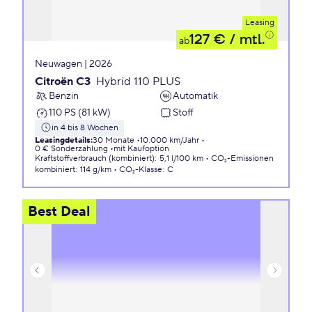
Leasing
127 €
/ mtl.
ab
Neuwagen | 2026
Citroën C3
Hybrid 110 PLUS
Benzin
Automatik
110 PS (81 kW)
Stoff
in 4 bis 8 Wochen
Leasingdetails
:
30 Monate
10.000 km/Jahr
0 € Sonderzahlung
mit Kaufoption
Kraftstoffverbrauch (kombiniert)
:
5,1 l/100 km
CO₂-Emissionen
kombiniert
:
114 g/km
CO₂-Klasse
:
C
Best Deal