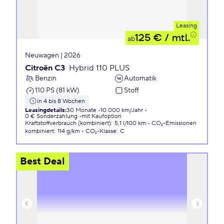
Leasing
125 €
/ mtl.
ab
Neuwagen | 2026
Citroën C3
Hybrid 110 PLUS
Benzin
Automatik
110 PS (81 kW)
Stoff
in 4 bis 8 Wochen
Leasingdetails
:
30 Monate
10.000 km/Jahr
0 € Sonderzahlung
mit Kaufoption
Kraftstoffverbrauch (kombiniert)
:
5,1 l/100 km
CO₂-Emissionen
kombiniert
:
114 g/km
CO₂-Klasse
:
C
Best Deal