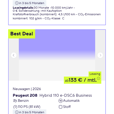
in 3 bis 5 Monaten
Leasingdetails
:
30 Monate
10.000 km/Jahr
0 € Sonderzahlung
mit Kaufoption
Kraftstoffverbrauch (kombiniert)
:
4,5 l/100 km
CO₂-Emissionen
kombiniert
:
102 g/km
CO₂-Klasse
:
C
Best Deal
Leasing
133 €
/ mtl.
ab
Neuwagen | 2026
Peugeot 208
Hybrid 110 e-DSC6 Business
Benzin
Automatik
110 PS (81 kW)
Stoff
in 3 bis 5 Monaten