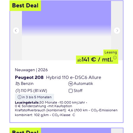
Best Deal
Leasing
141 €
/ mtl.
ab
Neuwagen | 2026
Peugeot 208
Hybrid 110 e-DSC6 Allure
Benzin
Automatik
110 PS (81 kW)
Stoff
in 3 bis 5 Monaten
Leasingdetails
:
30 Monate
10.000 km/Jahr
0 € Sonderzahlung
mit Kaufoption
Kraftstoffverbrauch (kombiniert)
:
4,6 l/100 km
CO₂-Emissionen
kombiniert
:
102 g/km
CO₂-Klasse
:
C