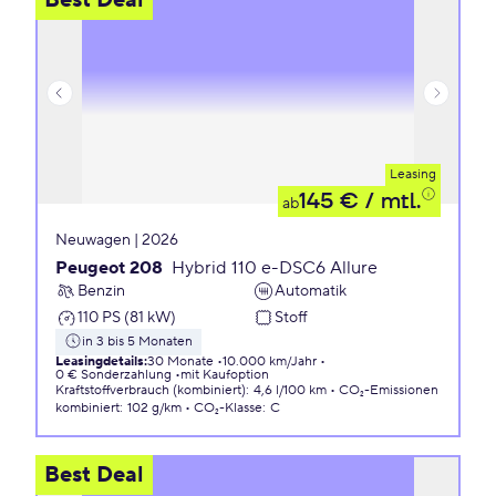
Best Deal
Leasing
145 €
/ mtl.
ab
Neuwagen | 2026
Peugeot 208
Hybrid 110 e-DSC6 Allure
Benzin
Automatik
110 PS (81 kW)
Stoff
in 3 bis 5 Monaten
Leasingdetails
:
30 Monate
10.000 km/Jahr
0 € Sonderzahlung
mit Kaufoption
Kraftstoffverbrauch (kombiniert)
:
4,6 l/100 km
CO₂-Emissionen
kombiniert
:
102 g/km
CO₂-Klasse
:
C
Best Deal