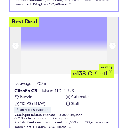
kombiniert
:
114 g/km
CO₂-Klasse
:
C
Best Deal
Leasing
138 €
/ mtl.
ab
Neuwagen | 2026
Citroën C3
Hybrid 110 PLUS
Benzin
Automatik
110 PS (81 kW)
Stoff
in 4 bis 8 Wochen
Leasingdetails
:
30 Monate
10.000 km/Jahr
0 € Sonderzahlung
mit Kaufoption
Kraftstoffverbrauch (kombiniert)
:
5 l/100 km
CO₂-Emissionen
kombiniert
:
114 g/km
CO₂-Klasse
:
C