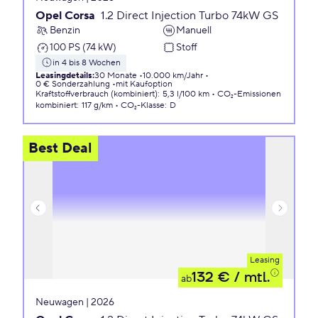
Opel Corsa
1.2 Direct Injection Turbo 74kW GS
Benzin
Manuell
100 PS (74 kW)
Stoff
in 4 bis 8 Wochen
Leasingdetails
:
30 Monate
10.000 km/Jahr
0 € Sonderzahlung
mit Kaufoption
Kraftstoffverbrauch (kombiniert)
:
5,3 l/100 km
CO₂-Emissionen
kombiniert
:
117 g/km
CO₂-Klasse
:
D
Best Deal
Leasing
132 €
/ mtl.
ab
Neuwagen | 2026