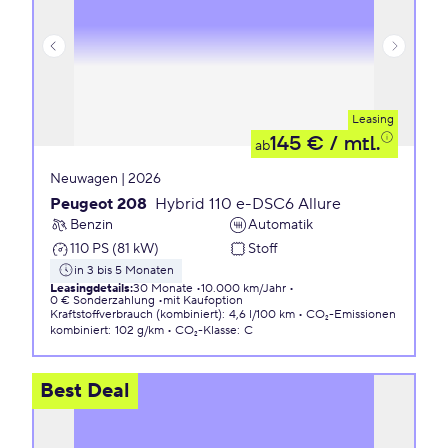
Leasing
145 €
/ mtl.
ab
Neuwagen | 2026
Peugeot 208
Hybrid 110 e-DSC6 Allure
Benzin
Automatik
110 PS (81 kW)
Stoff
in 3 bis 5 Monaten
Leasingdetails
:
30 Monate
10.000 km/Jahr
0 € Sonderzahlung
mit Kaufoption
Kraftstoffverbrauch (kombiniert)
:
4,6 l/100 km
CO₂-Emissionen
kombiniert
:
102 g/km
CO₂-Klasse
:
C
Best Deal