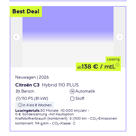
Best Deal
Leasing
138 €
/ mtl.
ab
Neuwagen | 2026
Citroën C3
Hybrid 110 PLUS
Benzin
Automatik
110 PS (81 kW)
Stoff
in 4 bis 8 Wochen
Leasingdetails
:
30 Monate
10.000 km/Jahr
0 € Sonderzahlung
mit Kaufoption
Kraftstoffverbrauch (kombiniert)
:
5 l/100 km
CO₂-Emissionen
kombiniert
:
114 g/km
CO₂-Klasse
:
C