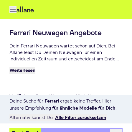
Ferrari Neuwagen Angebote
Dein Ferrari Neuwagen wartet schon auf Dich. Bei
Allane least Du Deinen Neuwagen für einen
individuellen Zeitraum und entscheidest am Ende
der Laufzeit ob Du Deinen Ferrari kaufen möchtest
Weiterlesen
oder zurückgeben willst. Finde das perfekte Ferrari
Neuwagen Angebot schon ab - € monatlich.
Verfügbare Ferrari Neuwagen Modelle
Deine Suche für
Ferrari
ergab keine Treffer. Hier
7623 Angebote für Deine Suche
unsere Empfehlung
für ähnliche Modelle für Dich
.
Alternativ kannst Du
Alle Filter zurücksetzen