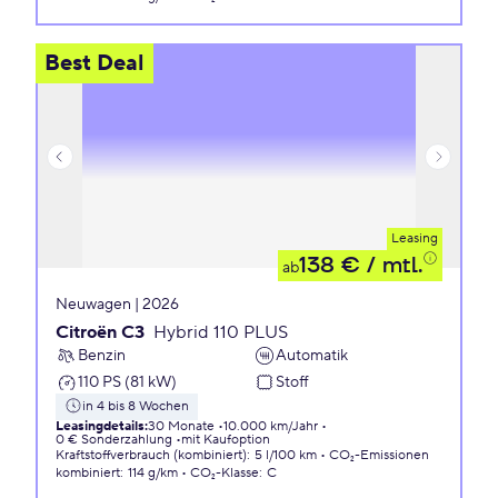
Best Deal
Leasing
138 €
/ mtl.
ab
Neuwagen | 2026
Citroën C3
Hybrid 110 PLUS
Benzin
Automatik
110 PS (81 kW)
Stoff
in 4 bis 8 Wochen
Leasingdetails
:
30 Monate
10.000 km/Jahr
0 € Sonderzahlung
mit Kaufoption
Kraftstoffverbrauch (kombiniert)
:
5 l/100 km
CO₂-Emissionen
kombiniert
:
114 g/km
CO₂-Klasse
:
C