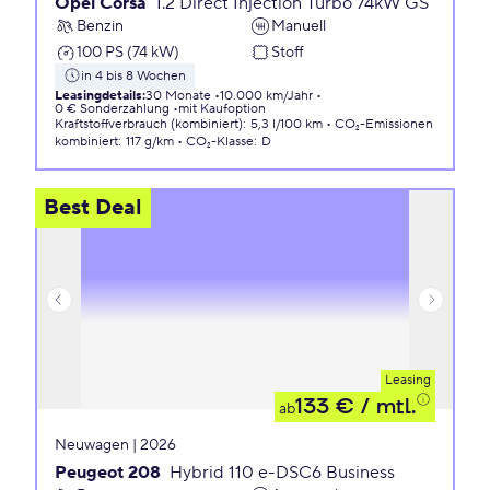
Opel Corsa
1.2 Direct Injection Turbo 74kW GS
Benzin
Manuell
100 PS (74 kW)
Stoff
in 4 bis 8 Wochen
Leasingdetails
:
30 Monate
10.000 km/Jahr
0 € Sonderzahlung
mit Kaufoption
Kraftstoffverbrauch (kombiniert)
:
5,3 l/100 km
CO₂-Emissionen
kombiniert
:
117 g/km
CO₂-Klasse
:
D
Best Deal
Leasing
133 €
/ mtl.
ab
Neuwagen | 2026
Peugeot 208
Hybrid 110 e-DSC6 Business