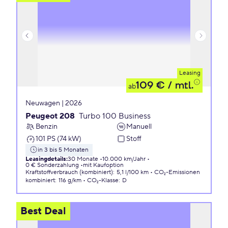
Leasing
109 €
/ mtl.
ab
Neuwagen | 2026
Peugeot 208
Turbo 100 Business
Benzin
Manuell
101 PS (74 kW)
Stoff
in 3 bis 5 Monaten
Leasingdetails
:
30 Monate
10.000 km/Jahr
0 € Sonderzahlung
mit Kaufoption
Kraftstoffverbrauch (kombiniert)
:
5,1 l/100 km
CO₂-Emissionen
kombiniert
:
116 g/km
CO₂-Klasse
:
D
Best Deal