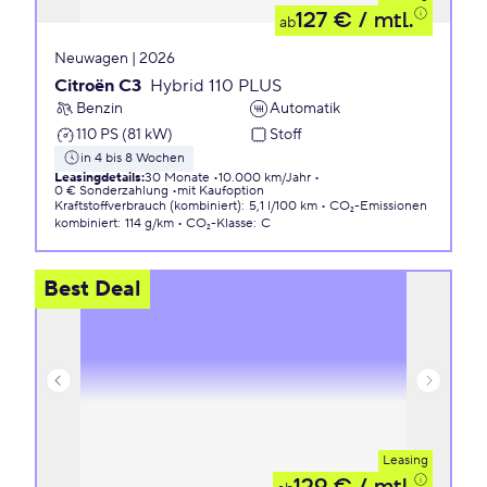
127 €
/ mtl.
ab
Neuwagen | 2026
Citroën C3
Hybrid 110 PLUS
Benzin
Automatik
110 PS (81 kW)
Stoff
in 4 bis 8 Wochen
Leasingdetails
:
30 Monate
10.000 km/Jahr
0 € Sonderzahlung
mit Kaufoption
Kraftstoffverbrauch (kombiniert)
:
5,1 l/100 km
CO₂-Emissionen
kombiniert
:
114 g/km
CO₂-Klasse
:
C
Best Deal
Leasing