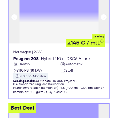
Leasing
145 €
/ mtl.
ab
Neuwagen | 2026
Peugeot 208
Hybrid 110 e-DSC6 Allure
Benzin
Automatik
110 PS (81 kW)
Stoff
in 3 bis 5 Monaten
Leasingdetails
:
30 Monate
10.000 km/Jahr
0 € Sonderzahlung
mit Kaufoption
Kraftstoffverbrauch (kombiniert)
:
4,6 l/100 km
CO₂-Emissionen
kombiniert
:
102 g/km
CO₂-Klasse
:
C
Best Deal