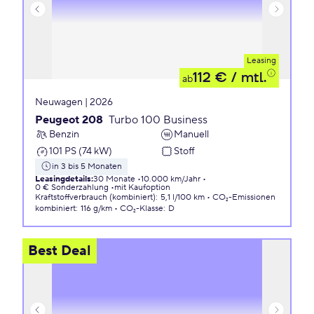
Leasing
112 €
/ mtl.
ab
Neuwagen | 2026
Peugeot 208
Turbo 100 Business
Benzin
Manuell
101 PS (74 kW)
Stoff
in 3 bis 5 Monaten
Leasingdetails
:
30 Monate
10.000 km/Jahr
0 € Sonderzahlung
mit Kaufoption
Kraftstoffverbrauch (kombiniert)
:
5,1 l/100 km
CO₂-Emissionen
kombiniert
:
116 g/km
CO₂-Klasse
:
D
Best Deal