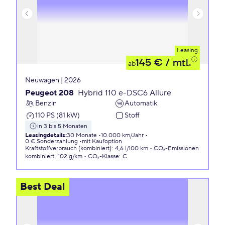
Leasing
145 €
/ mtl.
ab
Neuwagen | 2026
Peugeot 208
Hybrid 110 e-DSC6 Allure
Benzin
Automatik
110 PS (81 kW)
Stoff
in 3 bis 5 Monaten
Leasingdetails
:
30 Monate
10.000 km/Jahr
0 € Sonderzahlung
mit Kaufoption
Kraftstoffverbrauch (kombiniert)
:
4,6 l/100 km
CO₂-Emissionen
kombiniert
:
102 g/km
CO₂-Klasse
:
C
Best Deal