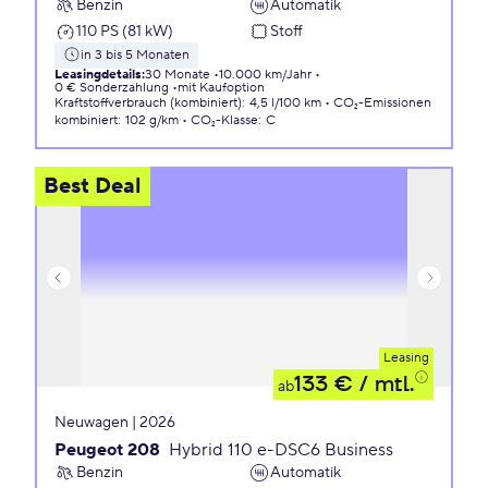
Benzin
Automatik
110 PS (81 kW)
Stoff
in 3 bis 5 Monaten
Leasingdetails
:
30 Monate
10.000 km/Jahr
0 € Sonderzahlung
mit Kaufoption
Kraftstoffverbrauch (kombiniert)
:
4,5 l/100 km
CO₂-Emissionen
kombiniert
:
102 g/km
CO₂-Klasse
:
C
Best Deal
Leasing
133 €
/ mtl.
ab
Neuwagen | 2026
Peugeot 208
Hybrid 110 e-DSC6 Business
Benzin
Automatik