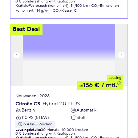
0 € Sonderzahlung
mit Kaufoption
Kraftstoffverbrauch (kombiniert)
:
5 l/100 km
CO₂-Emissionen
kombiniert
:
114 g/km
CO₂-Klasse
:
C
Best Deal
Leasing
136 €
/ mtl.
ab
Neuwagen | 2026
Citroën C3
Hybrid 110 PLUS
Benzin
Automatik
110 PS (81 kW)
Stoff
in 4 bis 8 Wochen
Leasingdetails
:
30 Monate
10.000 km/Jahr
0 € Sonderzahlung
mit Kaufoption
Kraftstoffverbrauch (kombiniert)
:
5 l/100 km
CO₂-Emissionen