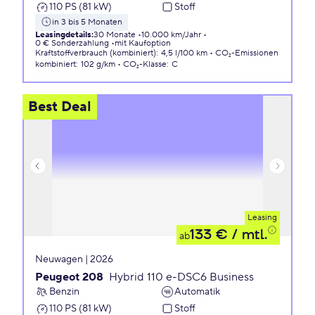
110 PS (81 kW)
Stoff
in 3 bis 5 Monaten
Leasingdetails
:
30 Monate
10.000 km/Jahr
0 € Sonderzahlung
mit Kaufoption
Kraftstoffverbrauch (kombiniert)
:
4,5 l/100 km
CO₂-Emissionen
kombiniert
:
102 g/km
CO₂-Klasse
:
C
Best Deal
Leasing
133 €
/ mtl.
ab
Neuwagen | 2026
Peugeot 208
Hybrid 110 e-DSC6 Business
Benzin
Automatik
110 PS (81 kW)
Stoff