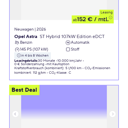
Leasing
152 €
/ mtl.
ab
Neuwagen | 2026
Opel Astra
ST Hybrid 107kW Edition eDCT
Benzin
Automatik
145 PS (107 kW)
Stoff
in 4 bis 8 Wochen
Leasingdetails
:
30 Monate
10.000 km/Jahr
0 € Sonderzahlung
mit Kaufoption
Kraftstoffverbrauch (kombiniert)
:
5 l/100 km
CO₂-Emissionen
kombiniert
:
112 g/km
CO₂-Klasse
:
C
Best Deal