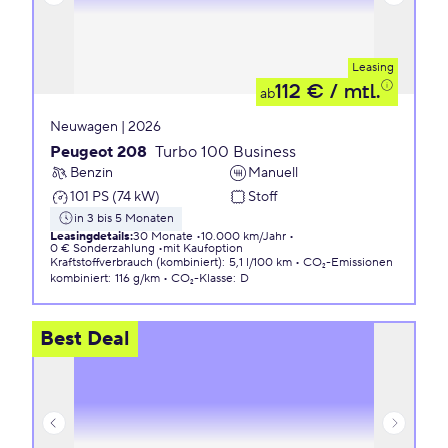
Leasing
112 €
/ mtl.
ab
Neuwagen | 2026
Peugeot 208
Turbo 100 Business
Benzin
Manuell
101 PS (74 kW)
Stoff
in 3 bis 5 Monaten
Leasingdetails
:
30 Monate
10.000 km/Jahr
0 € Sonderzahlung
mit Kaufoption
Kraftstoffverbrauch (kombiniert)
:
5,1 l/100 km
CO₂-Emissionen
kombiniert
:
116 g/km
CO₂-Klasse
:
D
Best Deal