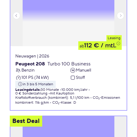
Leasing
112 €
/ mtl.
ab
Neuwagen | 2026
Peugeot 208
Turbo 100 Business
Benzin
Manuell
101 PS (74 kW)
Stoff
in 3 bis 5 Monaten
Leasingdetails
:
30 Monate
10.000 km/Jahr
0 € Sonderzahlung
mit Kaufoption
Kraftstoffverbrauch (kombiniert)
:
5,1 l/100 km
CO₂-Emissionen
kombiniert
:
116 g/km
CO₂-Klasse
:
D
Best Deal