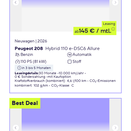
Leasing
145 €
/ mtl.
ab
Neuwagen | 2026
Peugeot 208
Hybrid 110 e-DSC6 Allure
Benzin
Automatik
110 PS (81 kW)
Stoff
in 3 bis 5 Monaten
Leasingdetails
:
30 Monate
10.000 km/Jahr
0 € Sonderzahlung
mit Kaufoption
Kraftstoffverbrauch (kombiniert)
:
4,6 l/100 km
CO₂-Emissionen
kombiniert
:
102 g/km
CO₂-Klasse
:
C
Best Deal