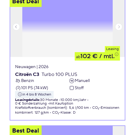
Best Deal
Leasing
102 €
/ mtl.
ab
Neuwagen | 2026
Citroën C3
Turbo 100 PLUS
Benzin
Manuell
101 PS (74 kW)
Stoff
in 4 bis 8 Wochen
Leasingdetails
:
30 Monate
10.000 km/Jahr
0 € Sonderzahlung
mit Kaufoption
Kraftstoffverbrauch (kombiniert)
:
5,6 l/100 km
CO₂-Emissionen
kombiniert
:
127 g/km
CO₂-Klasse
:
D
Best Deal