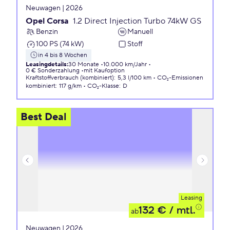
Neuwagen | 2026
Opel Corsa
1.2 Direct Injection Turbo 74kW GS
Benzin
Manuell
100 PS (74 kW)
Stoff
in 4 bis 8 Wochen
Leasingdetails
:
30 Monate
10.000 km/Jahr
0 € Sonderzahlung
mit Kaufoption
Kraftstoffverbrauch (kombiniert)
:
5,3 l/100 km
CO₂-Emissionen
kombiniert
:
117 g/km
CO₂-Klasse
:
D
Best Deal
Leasing
132 €
/ mtl.
ab
Neuwagen | 2026