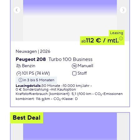
Leasing
112 €
/ mtl.
ab
Neuwagen | 2026
Peugeot 208
Turbo 100 Business
Benzin
Manuell
101 PS (74 kW)
Stoff
in 3 bis 5 Monaten
Leasingdetails
:
30 Monate
10.000 km/Jahr
0 € Sonderzahlung
mit Kaufoption
Kraftstoffverbrauch (kombiniert)
:
5,1 l/100 km
CO₂-Emissionen
kombiniert
:
116 g/km
CO₂-Klasse
:
D
Best Deal