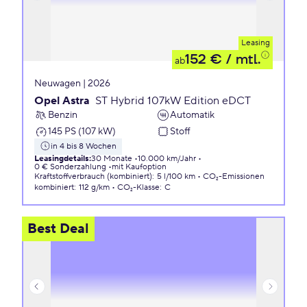
Leasing
152 €
/ mtl.
ab
Neuwagen | 2026
Opel Astra
ST Hybrid 107kW Edition eDCT
Benzin
Automatik
145 PS (107 kW)
Stoff
in 4 bis 8 Wochen
Leasingdetails
:
30 Monate
10.000 km/Jahr
0 € Sonderzahlung
mit Kaufoption
Kraftstoffverbrauch (kombiniert)
:
5 l/100 km
CO₂-Emissionen
kombiniert
:
112 g/km
CO₂-Klasse
:
C
Best Deal