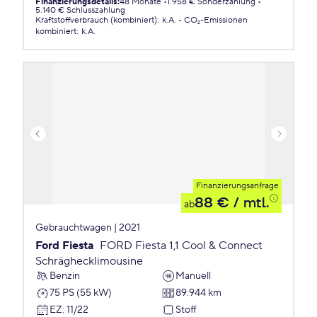
Finanzierungsdetails
:
48 Monate
1.958 € Sonderzahlung
5.140 € Schlusszahlung
Kraftstoffverbrauch (kombiniert)
:
k.A.
CO₂-Emissionen
kombiniert
:
k.A.
Finanzierungsanfrage
88 €
/ mtl.
ab
Gebrauchtwagen | 2021
Ford Fiesta
FORD Fiesta 1,1 Cool & Connect
Schräghecklimousine
Benzin
Manuell
75 PS (55 kW)
89.944 km
EZ
:
11/22
Stoff