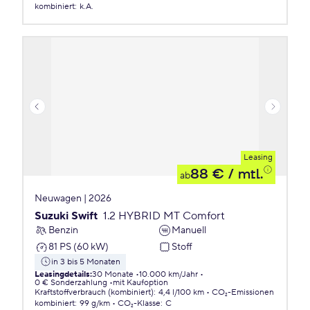
kombiniert
:
k.A.
Leasing
88 €
/ mtl.
ab
Neuwagen | 2026
Suzuki Swift
1.2 HYBRID MT Comfort
Benzin
Manuell
81 PS (60 kW)
Stoff
in 3 bis 5 Monaten
Leasingdetails
:
30 Monate
10.000 km/Jahr
0 € Sonderzahlung
mit Kaufoption
Kraftstoffverbrauch (kombiniert)
:
4,4 l/100 km
CO₂-Emissionen
kombiniert
:
99 g/km
CO₂-Klasse
:
C