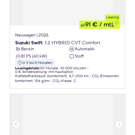
Leasing
91 €
/ mtl.
ab
Neuwagen | 2026
Suzuki Swift
1.2 HYBRID CVT Comfort
Benzin
Automatik
81 PS (60 kW)
Stoff
in 3 bis 5 Monaten
Leasingdetails
:
30 Monate
10.000 km/Jahr
0 € Sonderzahlung
mit Kaufoption
Kraftstoffverbrauch (kombiniert)
:
4,7 l/100 km
CO₂-Emissionen
kombiniert
:
106 g/km
CO₂-Klasse
:
C