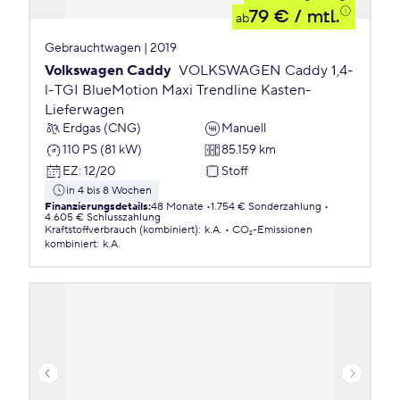
79 €
/ mtl.
ab
Gebrauchtwagen | 2019
Volkswagen Caddy
VOLKSWAGEN Caddy 1,4-
l-TGI BlueMotion Maxi Trendline Kasten-
Lieferwagen
Erdgas (CNG)
Manuell
110 PS (81 kW)
85.159 km
EZ
:
12/20
Stoff
in 4 bis 8 Wochen
Finanzierungsdetails
:
48 Monate
1.754 € Sonderzahlung
4.605 € Schlusszahlung
Kraftstoffverbrauch (kombiniert)
:
k.A.
CO₂-Emissionen
kombiniert
:
k.A.