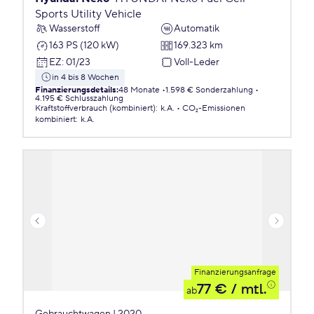
Sports Utility Vehicle
Wasserstoff
Automatik
163 PS (120 kW)
169.323 km
EZ
:
01/23
Voll-Leder
in 4 bis 8 Wochen
Finanzierungsdetails
:
48 Monate
1.598 € Sonderzahlung
4.195 € Schlusszahlung
Kraftstoffverbrauch (kombiniert)
:
k.A.
CO₂-Emissionen
kombiniert
:
k.A.
Finanzierungsanfrage
77 €
/ mtl.
ab