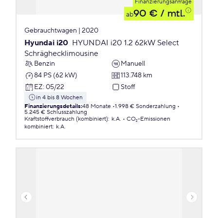
Finanzierungsanfrage
90 €
/ mtl.
ab
Gebrauchtwagen | 2020
Hyundai i20
HYUNDAI i20 1.2 62kW Select
Schräghecklimousine
Benzin
Manuell
84 PS (62 kW)
113.748 km
EZ
:
05/22
Stoff
in 4 bis 8 Wochen
Finanzierungsdetails
:
48 Monate
1.998 € Sonderzahlung
5.245 € Schlusszahlung
Kraftstoffverbrauch (kombiniert)
:
k.A.
CO₂-Emissionen
kombiniert
:
k.A.