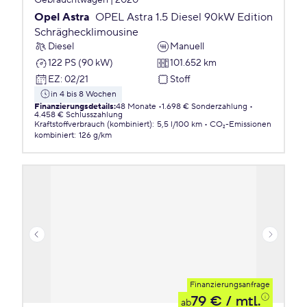
Gebrauchtwagen | 2020
Opel Astra
OPEL Astra 1.5 Diesel 90kW Edition
Schräghecklimousine
Diesel
Manuell
122 PS (90 kW)
101.652 km
EZ
:
02/21
Stoff
in 4 bis 8 Wochen
Finanzierungsdetails
:
48 Monate
1.698 € Sonderzahlung
4.458 € Schlusszahlung
Kraftstoffverbrauch (kombiniert)
:
5,5 l/100 km
CO₂-Emissionen
kombiniert
:
126 g/km
Finanzierungsanfrage
79 €
/ mtl.
ab