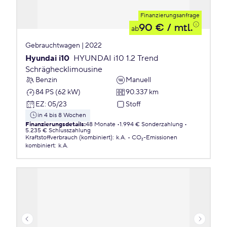
Finanzierungsanfrage
90 €
/ mtl.
ab
Gebrauchtwagen | 2022
Hyundai i10
HYUNDAI i10 1.2 Trend
Schräghecklimousine
Benzin
Manuell
84 PS (62 kW)
90.337 km
EZ
:
05/23
Stoff
in 4 bis 8 Wochen
Finanzierungsdetails
:
48 Monate
1.994 € Sonderzahlung
5.235 € Schlusszahlung
Kraftstoffverbrauch (kombiniert)
:
k.A.
CO₂-Emissionen
kombiniert
:
k.A.