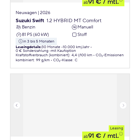
91 €
/ mtl.
ab
Neuwagen | 2026
Suzuki Swift
1.2 HYBRID MT Comfort
Benzin
Manuell
81 PS (60 kW)
Stoff
in 3 bis 5 Monaten
Leasingdetails
:
30 Monate
10.000 km/Jahr
0 € Sonderzahlung
mit Kaufoption
Kraftstoffverbrauch (kombiniert)
:
4,4 l/100 km
CO₂-Emissionen
kombiniert
:
99 g/km
CO₂-Klasse
:
C
Leasing
91 €
/ mtl.
ab