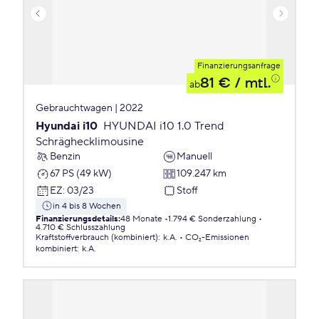
Finanzierungsanfrage
81 €
/ mtl.
ab
Gebrauchtwagen | 2022
Hyundai i10
HYUNDAI i10 1.0 Trend
Schräghecklimousine
Benzin
Manuell
67 PS (49 kW)
109.247 km
EZ
:
03/23
Stoff
in 4 bis 8 Wochen
Finanzierungsdetails
:
48 Monate
1.794 € Sonderzahlung
4.710 € Schlusszahlung
Kraftstoffverbrauch (kombiniert)
:
k.A.
CO₂-Emissionen
kombiniert
:
k.A.