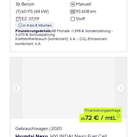
Benzin
Manuell
60 PS (44 kW)
93.608 km
EZ
:
07/19
Stoff
in 4 bis 8 Wochen
Finanzierungsdetails
:
48 Monate
1.398 € Sonderzahlung
3.670 € Schlusszahlung
Kraftstoffverbrauch (kombiniert)
:
k.A.
CO₂-Emissionen
kombiniert
:
k.A.
Finanzierungsanfrage
72 €
/ mtl.
ab
Gebrauchtwagen | 2020
Hyundai Nexo
HYUNDAI Nexo Fuel Cell