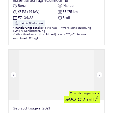
Essential Schräghecklimousine
Benzin
Manuell
67 PS (49 kW)
55.175 km
EZ
:
04/22
Stoff
in 4 bis 8 Wochen
Finanzierungsdetails
:
48 Monate
1.998 € Sonderzahlung
5.245 € Schlusszahlung
Kraftstoffverbrauch (kombiniert)
:
k.A.
CO₂-Emissionen
kombiniert
:
124 g/km
Finanzierungsanfrage
90 €
/ mtl.
ab
Gebrauchtwagen | 2021