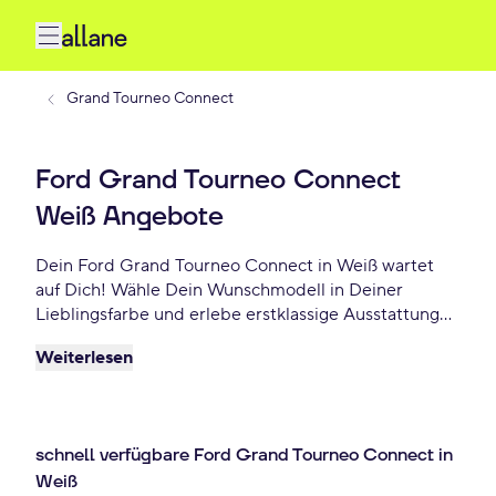
Grand Tourneo Connect
Ford Grand Tourneo Connect
Weiß Angebote
Dein Ford Grand Tourneo Connect in Weiß wartet
auf Dich! Wähle Dein Wunschmodell in Deiner
Lieblingsfarbe und erlebe erstklassige Ausstattung
sowie modernes Design. Profitiere von flexiblen
Weiterlesen
Leasing- und Finanzierungsoptionen und fahre Dein
Ford Grand Tourneo Connect Weiß schon ab -
€/mtl.!
schnell verfügbare Ford Grand Tourneo Connect in
Weiß