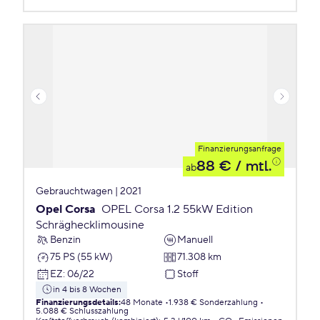
Finanzierungsanfrage
88 €
/ mtl.
ab
Gebrauchtwagen | 2021
Opel Corsa
OPEL Corsa 1.2 55kW Edition
Schräghecklimousine
Benzin
Manuell
75 PS (55 kW)
71.308 km
EZ
:
06/22
Stoff
in 4 bis 8 Wochen
Finanzierungsdetails
:
48 Monate
1.938 € Sonderzahlung
5.088 € Schlusszahlung