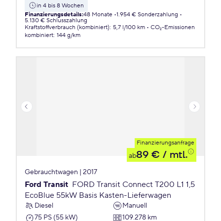
in 4 bis 8 Wochen
Finanzierungsdetails
:
48 Monate
1.954 € Sonderzahlung
5.130 € Schlusszahlung
Kraftstoffverbrauch (kombiniert)
:
5,7 l/100 km
CO₂-Emissionen
kombiniert
:
144 g/km
Finanzierungsanfrage
89 €
/ mtl.
ab
Gebrauchtwagen | 2017
Ford Transit
FORD Transit Connect T200 L1 1,5
EcoBlue 55kW Basis Kasten-Lieferwagen
Diesel
Manuell
75 PS (55 kW)
109.278 km