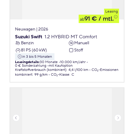
Leasing
91 €
/ mtl.
ab
Neuwagen | 2026
Suzuki Swift
1.2 HYBRID MT Comfort
Benzin
Manuell
81 PS (60 kW)
Stoff
in 3 bis 5 Monaten
Leasingdetails
:
30 Monate
10.000 km/Jahr
0 € Sonderzahlung
mit Kaufoption
Kraftstoffverbrauch (kombiniert)
:
4,4 l/100 km
CO₂-Emissionen
kombiniert
:
99 g/km
CO₂-Klasse
:
C