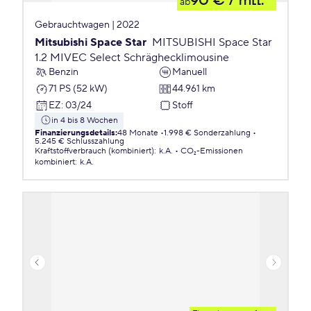
90 €
/ mtl.
ab
Gebrauchtwagen | 2022
Mitsubishi Space Star
MITSUBISHI Space Star
1.2 MIVEC Select Schräghecklimousine
Benzin
Manuell
71 PS (52 kW)
44.961 km
EZ
:
03/24
Stoff
in 4 bis 8 Wochen
Finanzierungsdetails
:
48 Monate
1.998 € Sonderzahlung
5.245 € Schlusszahlung
Kraftstoffverbrauch (kombiniert)
:
k.A.
CO₂-Emissionen
kombiniert
:
k.A.