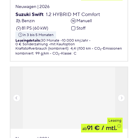
Neuwagen | 2026
Suzuki Swift
1.2 HYBRID MT Comfort
Benzin
Manuell
81 PS (60 kW)
Stoff
in 3 bis 5 Monaten
Leasingdetails
:
30 Monate
10.000 km/Jahr
0 € Sonderzahlung
mit Kaufoption
Kraftstoffverbrauch (kombiniert)
:
4,4 l/100 km
CO₂-Emissionen
kombiniert
:
99 g/km
CO₂-Klasse
:
C
Leasing
91 €
/ mtl.
ab