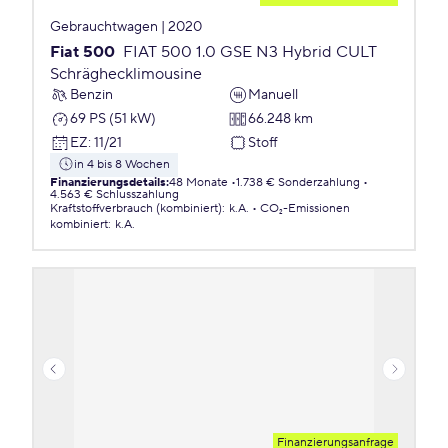
Gebrauchtwagen | 2020
Fiat 500
FIAT 500 1.0 GSE N3 Hybrid CULT
Schräghecklimousine
Benzin
Manuell
69 PS (51 kW)
66.248 km
EZ
:
11/21
Stoff
in 4 bis 8 Wochen
Finanzierungsdetails
:
48 Monate
1.738 € Sonderzahlung
4.563 € Schlusszahlung
Kraftstoffverbrauch (kombiniert)
:
k.A.
CO₂-Emissionen
kombiniert
:
k.A.
Finanzierungsanfrage