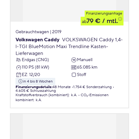
Finanzierungsanfrage
79 €
/ mtl.
ab
Gebrauchtwagen | 2019
Volkswagen Caddy
VOLKSWAGEN Caddy 1,4-
l-TGI BlueMotion Maxi Trendline Kasten-
Lieferwagen
Erdgas (CNG)
Manuell
110 PS (81 kW)
65.085 km
EZ
:
12/20
Stoff
in 4 bis 8 Wochen
Finanzierungsdetails
:
48 Monate
1.754 € Sonderzahlung
4.605 € Schlusszahlung
Kraftstoffverbrauch (kombiniert)
:
k.A.
CO₂-Emissionen
kombiniert
:
k.A.