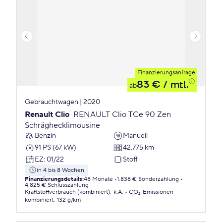
Finanzierungsanfrage
83 €
/ mtl.
ab
Gebrauchtwagen | 2020
Renault Clio
RENAULT Clio TCe 90 Zen
Schräghecklimousine
Benzin
Manuell
91 PS (67 kW)
42.775 km
EZ
:
01/22
Stoff
in 4 bis 8 Wochen
Finanzierungsdetails
:
48 Monate
1.838 € Sonderzahlung
4.825 € Schlusszahlung
Kraftstoffverbrauch (kombiniert)
:
k.A.
CO₂-Emissionen
kombiniert
:
132 g/km