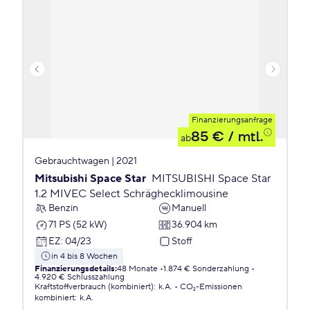
Finanzierungsanfrage
85 €
/ mtl.
ab
Gebrauchtwagen | 2021
Mitsubishi Space Star
MITSUBISHI Space Star
1.2 MIVEC Select Schräghecklimousine
Benzin
Manuell
71 PS (52 kW)
36.904 km
EZ
:
04/23
Stoff
in 4 bis 8 Wochen
Finanzierungsdetails
:
48 Monate
1.874 € Sonderzahlung
4.920 € Schlusszahlung
Kraftstoffverbrauch (kombiniert)
:
k.A.
CO₂-Emissionen
kombiniert
:
k.A.