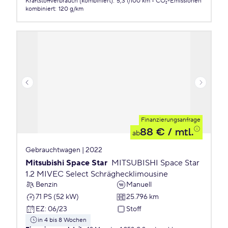
Kraftstoffverbrauch (kombiniert)
:
5,3 l/100 km
CO₂-Emissionen
kombiniert
:
120 g/km
Finanzierungsanfrage
88 €
/ mtl.
ab
Gebrauchtwagen | 2022
Mitsubishi Space Star
MITSUBISHI Space Star
1.2 MIVEC Select Schräghecklimousine
Benzin
Manuell
71 PS (52 kW)
25.796 km
EZ
:
06/23
Stoff
in 4 bis 8 Wochen