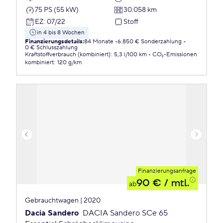
75 PS (55 kW)
30.058 km
EZ
:
07/22
Stoff
in 4 bis 8 Wochen
Finanzierungsdetails
:
84 Monate
6.850 € Sonderzahlung
0 € Schlusszahlung
Kraftstoffverbrauch (kombiniert)
:
5,3 l/100 km
CO₂-Emissionen
kombiniert
:
120 g/km
Finanzierungsanfrage
90 €
/ mtl.
ab
Gebrauchtwagen | 2020
Dacia Sandero
DACIA Sandero SCe 65