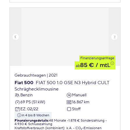
Finanzierungsanfrage
85 €
/ mtl.
ab
Gebrauchtwagen | 2021
Fiat 500
FIAT 500 1.0 GSE N3 Hybrid CULT
Schräghecklimousine
Benzin
Manuell
69 PS (51 kW)
16.867 km
EZ
:
02/22
Stoff
in 4 bis 8 Wochen
Finanzierungsdetails
:
48 Monate
1.878 € Sonderzahlung
4.930 € Schlusszahlung
Kraftstoffverbrauch (kombiniert)
:
k.A.
CO₂-Emissionen