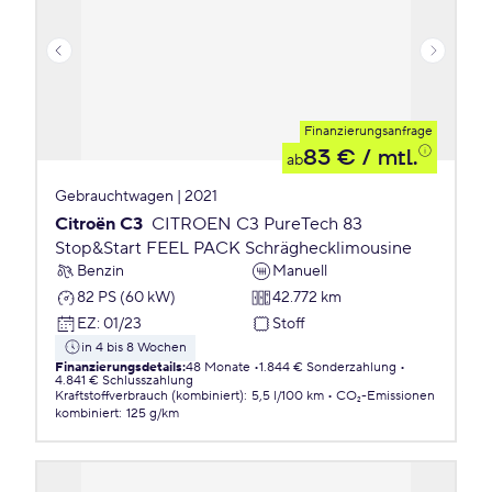
Finanzierungsanfrage
83 €
/ mtl.
ab
Gebrauchtwagen | 2021
Citroën C3
CITROEN C3 PureTech 83
Stop&Start FEEL PACK Schräghecklimousine
Benzin
Manuell
82 PS (60 kW)
42.772 km
EZ
:
01/23
Stoff
in 4 bis 8 Wochen
Finanzierungsdetails
:
48 Monate
1.844 € Sonderzahlung
4.841 € Schlusszahlung
Kraftstoffverbrauch (kombiniert)
:
5,5 l/100 km
CO₂-Emissionen
kombiniert
:
125 g/km