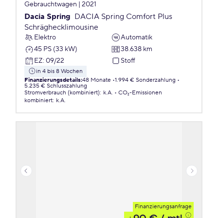
Gebrauchtwagen | 2021
Dacia Spring
DACIA Spring Comfort Plus
Schräghecklimousine
Elektro
Automatik
45 PS (33 kW)
38.638 km
EZ
:
09/22
Stoff
in 4 bis 8 Wochen
Finanzierungsdetails
:
48 Monate
1.994 € Sonderzahlung
5.235 € Schlusszahlung
Stromverbrauch (kombiniert)
:
k.A.
CO₂-Emissionen
kombiniert
:
k.A.
Finanzierungsanfrage