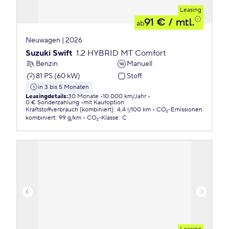
Leasing
91 €
/ mtl.
ab
Neuwagen | 2026
Suzuki Swift
1.2 HYBRID MT Comfort
Benzin
Manuell
81 PS (60 kW)
Stoff
in 3 bis 5 Monaten
Leasingdetails
:
30 Monate
10.000 km/Jahr
0 € Sonderzahlung
mit Kaufoption
Kraftstoffverbrauch (kombiniert)
:
4,4 l/100 km
CO₂-Emissionen
kombiniert
:
99 g/km
CO₂-Klasse
:
C