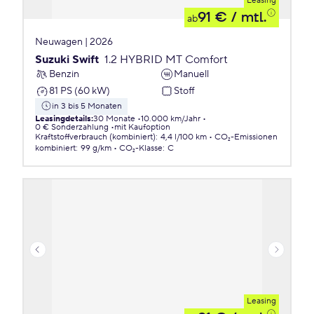
Leasing
91 €
/ mtl.
ab
Neuwagen | 2026
Suzuki Swift
1.2 HYBRID MT Comfort
Benzin
Manuell
81 PS (60 kW)
Stoff
in 3 bis 5 Monaten
Leasingdetails
:
30 Monate
10.000 km/Jahr
0 € Sonderzahlung
mit Kaufoption
Kraftstoffverbrauch (kombiniert)
:
4,4 l/100 km
CO₂-Emissionen
kombiniert
:
99 g/km
CO₂-Klasse
:
C
Leasing