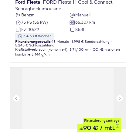
Ford Fiesta
FORD Fiesta 1,1 Cool & Connect
Schräghecklimousine
Benzin
Manuell
75 PS (55 kW)
66.307 km
EZ
:
10/22
Stoff
in 4 bis 8 Wochen
Finanzierungsdetails
:
48 Monate
1.998 € Sonderzahlung
5.245 € Schlusszahlung
Kraftstoffverbrauch (kombiniert)
:
5,7 l/100 km
CO₂-Emissionen
kombiniert
:
144 g/km
Finanzierungsanfrage
90 €
/ mtl.
ab