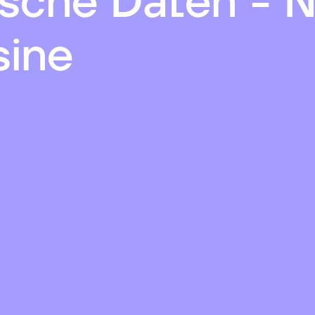
sche Daten - N
sine