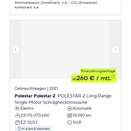
Stromverbrauch (kombiniert)
:
k.A.
CO₂-Emissionen
kombiniert
:
k.A.
Finanzierungsanfrage
260 €
/ mtl.
ab
Gebrauchtwagen | 2021
Polestar Polestar 2
POLESTAR 2 Long Range
Single Motor Schräghecklimousine
Elektro
Automatik
231 PS (170 kW)
74.590 km
EZ
:
12/23
Stoff
in 4 bis 8 Wochen