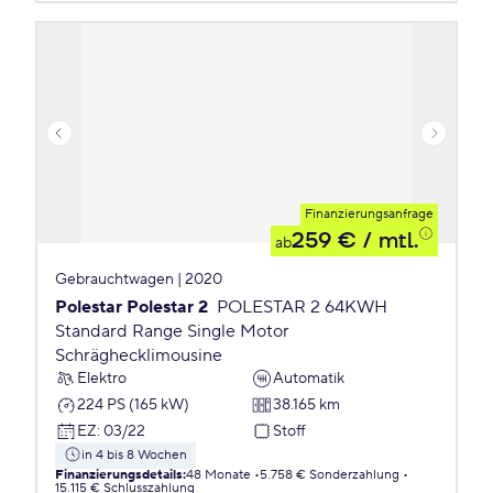
Finanzierungsanfrage
259 €
/ mtl.
ab
Gebrauchtwagen | 2020
Polestar Polestar 2
POLESTAR 2 64KWH
Standard Range Single Motor
Schräghecklimousine
Elektro
Automatik
224 PS (165 kW)
38.165 km
EZ
:
03/22
Stoff
in 4 bis 8 Wochen
Finanzierungsdetails
:
48 Monate
5.758 € Sonderzahlung
15.115 € Schlusszahlung