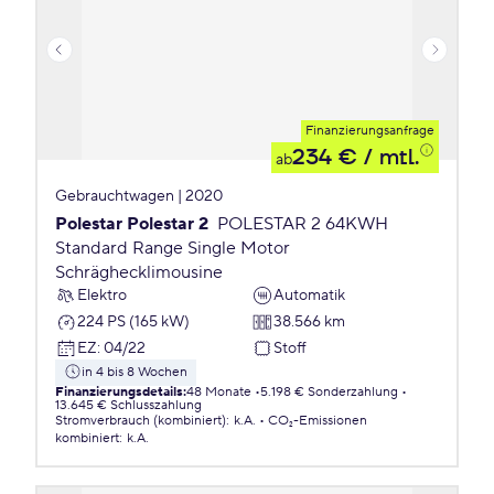
Finanzierungsanfrage
234 €
/ mtl.
ab
Gebrauchtwagen | 2020
Polestar Polestar 2
POLESTAR 2 64KWH
Standard Range Single Motor
Schräghecklimousine
Elektro
Automatik
224 PS (165 kW)
38.566 km
EZ
:
04/22
Stoff
in 4 bis 8 Wochen
Finanzierungsdetails
:
48 Monate
5.198 € Sonderzahlung
13.645 € Schlusszahlung
Stromverbrauch (kombiniert)
:
k.A.
CO₂-Emissionen
kombiniert
:
k.A.