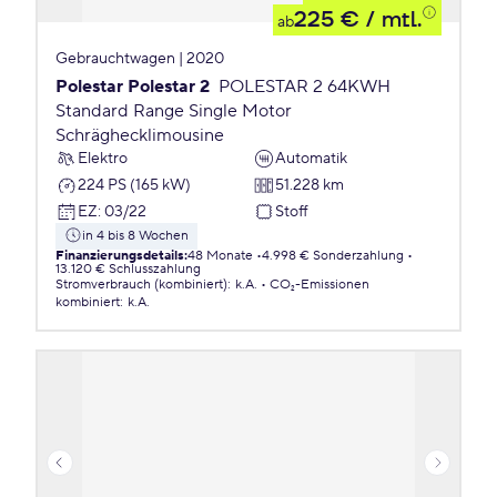
225 €
/ mtl.
ab
Gebrauchtwagen | 2020
Polestar Polestar 2
POLESTAR 2 64KWH
Standard Range Single Motor
Schräghecklimousine
Elektro
Automatik
224 PS (165 kW)
51.228 km
EZ
:
03/22
Stoff
in 4 bis 8 Wochen
Finanzierungsdetails
:
48 Monate
4.998 € Sonderzahlung
13.120 € Schlusszahlung
Stromverbrauch (kombiniert)
:
k.A.
CO₂-Emissionen
kombiniert
:
k.A.