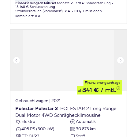
Finanzierungsdetails
:
48 Monate
5.778 € Sonderzahlung
15.168 € Schlusszahlung
Stromverbrauch (kombiniert)
:
k.A.
CO₂-Emissionen
kombiniert
:
k.A.
Finanzierungsanfrage
341 €
/ mtl.
ab
Gebrauchtwagen | 2021
Polestar Polestar 2
POLESTAR 2 Long Range
Dual Motor 4WD Schräghecklimousine
Elektro
Automatik
408 PS (300 kW)
30.873 km
EZ
:
01/23
Stoff