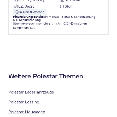
231 PS (170 kW)
30.214 km
EZ
:
06/23
Stoff
in 4 bis 8 Wochen
Finanzierungsdetails
:
84 Monate
6.850 € Sonderzahlung
0 € Schlusszahlung
Stromverbrauch (kombiniert)
:
k.A.
CO₂-Emissionen
kombiniert
:
k.A.
Weitere Polestar Themen
Polestar Lagerfahrzeuge
Polestar Leasing
Polestar Neuwagen