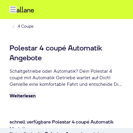
4 Coupe
Polestar 4 coupé Automatik
Angebote
Schaltgetriebe oder Automatik? Dein Polestar 4
coupé mit Automatik Getriebe wartet auf Dich!
Genieße eine komfortable Fahrt und entscheide Dich
für Dein bevorzugtes Fahrgefühl. Profitiere von
Weiterlesen
attraktiven Leasing- und Finanzierungsangeboten –
bereits ab - €/mtl.!
schnell verfügbare Polestar 4 coupé Automatik
Modelle