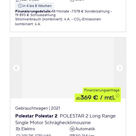
in 4 bis 8 Wochen
Finanzierungsdetails
:
48 Monate
7.578 € Sonderzahlung
19.893 € Schlusszahlung
Stromverbrauch (kombiniert)
:
k.A.
CO₂-Emissionen
kombiniert
:
k.A.
Finanzierungsanfrage
369 €
/ mtl.
ab
Gebrauchtwagen | 2021
Polestar Polestar 2
POLESTAR 2 Long Range
Single Motor Schräghecklimousine
Elektro
Automatik