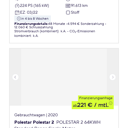
224 PS (165 kW)
91.613 km
EZ
:
03/22
Stoff
in 4 bis 8 Wochen
Finanzierungsdetails
:
48 Monate
4.594 € Sonderzahlung
12.060 € Schlusszahlung
Stromverbrauch (kombiniert)
:
k.A.
CO₂-Emissionen
kombiniert
:
k.A.
Finanzierungsanfrage
221 €
/ mtl.
ab
Gebrauchtwagen | 2020
Polestar Polestar 2
POLESTAR 2 64KWH