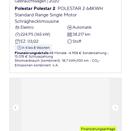
Gebrauchtwagen | 2020
Polestar Polestar 2
POLESTAR 2 64KWH
Standard Range Single Motor
Schräghecklimousine
Elektro
Automatik
224 PS (165 kW)
38.217 km
EZ
:
03/22
Stoff
in 4 bis 8 Wochen
Finanzierungsdetails
:
48 Monate
4.958 € Sonderzahlung
13.015 € Schlusszahlung
Stromverbrauch (kombiniert)
:
18,7 kWh/100 km
CO₂-
Emissionen
kombiniert
:
k.A.
Finanzierungsanfrage