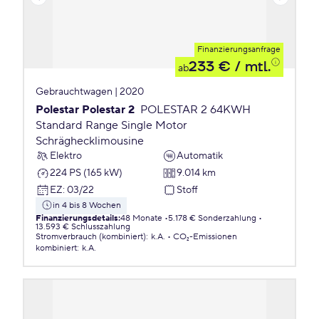
Finanzierungsanfrage
233 €
/ mtl.
ab
Gebrauchtwagen | 2020
Polestar Polestar 2
POLESTAR 2 64KWH
Standard Range Single Motor
Schräghecklimousine
Elektro
Automatik
224 PS (165 kW)
9.014 km
EZ
:
03/22
Stoff
in 4 bis 8 Wochen
Finanzierungsdetails
:
48 Monate
5.178 € Sonderzahlung
13.593 € Schlusszahlung
Stromverbrauch (kombiniert)
:
k.A.
CO₂-Emissionen
kombiniert
:
k.A.