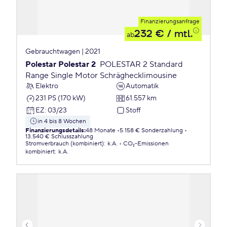
Finanzierungsanfrage
232 €
/ mtl.
ab
Gebrauchtwagen | 2021
Polestar Polestar 2
POLESTAR 2 Standard
Range Single Motor Schräghecklimousine
Elektro
Automatik
231 PS (170 kW)
61.557 km
EZ
:
03/23
Stoff
in 4 bis 8 Wochen
Finanzierungsdetails
:
48 Monate
5.158 € Sonderzahlung
13.540 € Schlusszahlung
Stromverbrauch (kombiniert)
:
k.A.
CO₂-Emissionen
kombiniert
:
k.A.