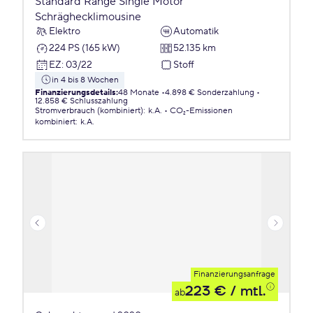
Standard Range Single Motor
Schräghecklimousine
Elektro
Automatik
224 PS (165 kW)
52.135 km
EZ
:
03/22
Stoff
in 4 bis 8 Wochen
Finanzierungsdetails
:
48 Monate
4.898 € Sonderzahlung
12.858 € Schlusszahlung
Stromverbrauch (kombiniert)
:
k.A.
CO₂-Emissionen
kombiniert
:
k.A.
Finanzierungsanfrage
223 €
/ mtl.
ab