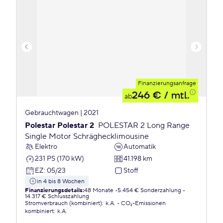
Finanzierungsanfrage
246 €
/ mtl.
ab
Gebrauchtwagen | 2021
Polestar Polestar 2
POLESTAR 2 Long Range
Single Motor Schräghecklimousine
Elektro
Automatik
231 PS (170 kW)
41.198 km
EZ
:
05/23
Stoff
in 4 bis 8 Wochen
Finanzierungsdetails
:
48 Monate
5.454 € Sonderzahlung
14.317 € Schlusszahlung
Stromverbrauch (kombiniert)
:
k.A.
CO₂-Emissionen
kombiniert
:
k.A.