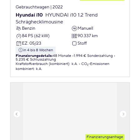
Gebrauchtwagen | 2022
Hyundai i10
HYUNDAI i10 1.2 Trend
Schräghecklimousine
Benzin
Manuell
84 PS (62 kW)
90.337 km
EZ
:
05/23
Stoff
in 4 bis 8 Wochen
Finanzierungsdetails
:
48 Monate
1.994 € Sonderzahlung
5.235 € Schlusszahlung
Kraftstoffverbrauch (kombiniert)
:
k.A.
CO₂-Emissionen
kombiniert
:
k.A.
Finanzierungsanfrage