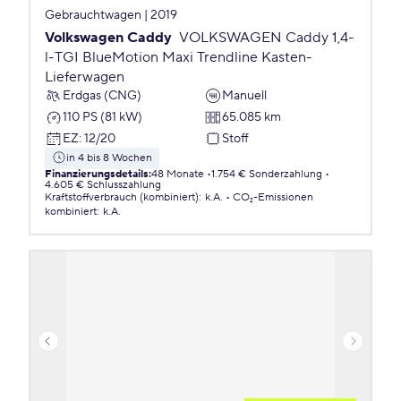
Gebrauchtwagen | 2019
Volkswagen Caddy
VOLKSWAGEN Caddy 1,4-
l-TGI BlueMotion Maxi Trendline Kasten-
Lieferwagen
Erdgas (CNG)
Manuell
110 PS (81 kW)
65.085 km
EZ
:
12/20
Stoff
in 4 bis 8 Wochen
Finanzierungsdetails
:
48 Monate
1.754 € Sonderzahlung
4.605 € Schlusszahlung
Kraftstoffverbrauch (kombiniert)
:
k.A.
CO₂-Emissionen
kombiniert
:
k.A.