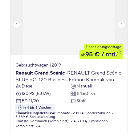
Finanzierungsanfrage
95 €
/ mtl.
ab
Gebrauchtwagen | 2019
Renault Grand Scénic
RENAULT Grand Scénic
BLUE dCi 120 Business Edition Kompaktvan
Diesel
Manuell
120 PS (88 kW)
114.601 km
EZ
:
11/20
Stoff
in 4 bis 8 Wochen
Finanzierungsdetails
:
48 Monate
2.110 € Sonderzahlung
5.539 € Schlusszahlung
Kraftstoffverbrauch (kombiniert)
:
k.A.
CO₂-Emissionen
kombiniert
:
k.A.