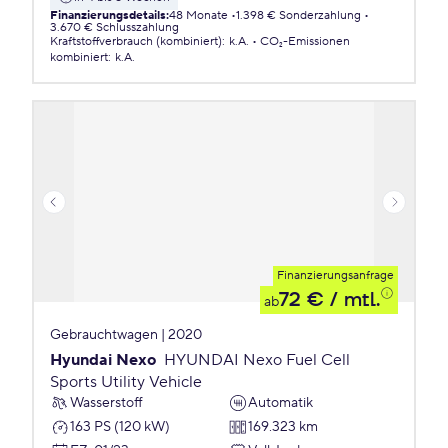
Finanzierungsdetails
:
48 Monate
1.398 € Sonderzahlung
3.670 € Schlusszahlung
Kraftstoffverbrauch (kombiniert)
:
k.A.
CO₂-Emissionen
kombiniert
:
k.A.
Finanzierungsanfrage
72 €
/ mtl.
ab
Gebrauchtwagen | 2020
Hyundai Nexo
HYUNDAI Nexo Fuel Cell
Sports Utility Vehicle
Wasserstoff
Automatik
163 PS (120 kW)
169.323 km