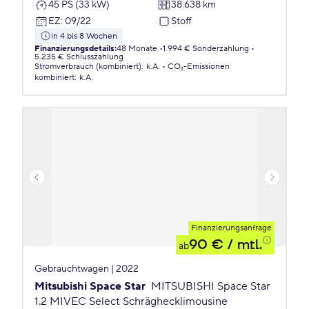
45 PS (33 kW)
38.638 km
EZ
:
09/22
Stoff
in 4 bis 8 Wochen
Finanzierungsdetails
:
48 Monate
1.994 € Sonderzahlung
5.235 € Schlusszahlung
Stromverbrauch (kombiniert)
:
k.A.
CO₂-Emissionen
kombiniert
:
k.A.
Finanzierungsanfrage
90 €
/ mtl.
ab
Gebrauchtwagen | 2022
Mitsubishi Space Star
MITSUBISHI Space Star
1.2 MIVEC Select Schräghecklimousine