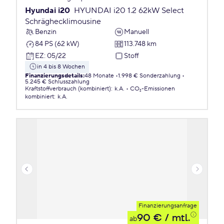
Hyundai i20
HYUNDAI i20 1.2 62kW Select
Schräghecklimousine
Benzin
Manuell
84 PS (62 kW)
113.748 km
EZ
:
05/22
Stoff
in 4 bis 8 Wochen
Finanzierungsdetails
:
48 Monate
1.998 € Sonderzahlung
5.245 € Schlusszahlung
Kraftstoffverbrauch (kombiniert)
:
k.A.
CO₂-Emissionen
kombiniert
:
k.A.
Finanzierungsanfrage
90 €
/ mtl.
ab