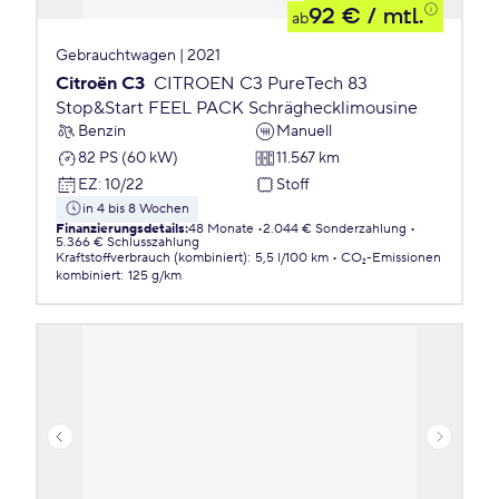
92 €
/ mtl.
ab
Gebrauchtwagen | 2021
Citroën C3
CITROEN C3 PureTech 83
Stop&Start FEEL PACK Schräghecklimousine
Benzin
Manuell
82 PS (60 kW)
11.567 km
EZ
:
10/22
Stoff
in 4 bis 8 Wochen
Finanzierungsdetails
:
48 Monate
2.044 € Sonderzahlung
5.366 € Schlusszahlung
Kraftstoffverbrauch (kombiniert)
:
5,5 l/100 km
CO₂-Emissionen
kombiniert
:
125 g/km