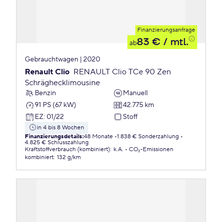
Finanzierungsanfrage
83 €
/ mtl.
ab
Gebrauchtwagen | 2020
Renault Clio
RENAULT Clio TCe 90 Zen
Schräghecklimousine
Benzin
Manuell
91 PS (67 kW)
42.775 km
EZ
:
01/22
Stoff
in 4 bis 8 Wochen
Finanzierungsdetails
:
48 Monate
1.838 € Sonderzahlung
4.825 € Schlusszahlung
Kraftstoffverbrauch (kombiniert)
:
k.A.
CO₂-Emissionen
kombiniert
:
132 g/km