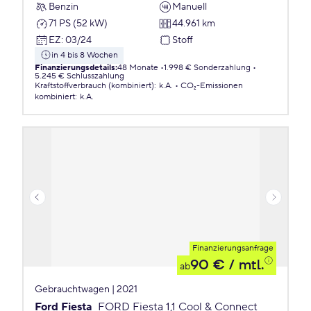
Benzin
Manuell
71 PS (52 kW)
44.961 km
EZ
:
03/24
Stoff
in 4 bis 8 Wochen
Finanzierungsdetails
:
48 Monate
1.998 € Sonderzahlung
5.245 € Schlusszahlung
Kraftstoffverbrauch (kombiniert)
:
k.A.
CO₂-Emissionen
kombiniert
:
k.A.
Finanzierungsanfrage
90 €
/ mtl.
ab
Gebrauchtwagen | 2021
Ford Fiesta
FORD Fiesta 1,1 Cool & Connect