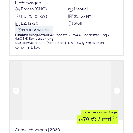
Lieferwagen
Erdgas (CNG)
Manuell
110 PS (81 kW)
85.159 km
EZ
:
12/20
Stoff
in 4 bis 8 Wochen
Finanzierungsdetails
:
48 Monate
1.754 € Sonderzahlung
4.605 € Schlusszahlung
Kraftstoffverbrauch (kombiniert)
:
k.A.
CO₂-Emissionen
kombiniert
:
k.A.
Finanzierungsanfrage
79 €
/ mtl.
ab
Gebrauchtwagen | 2020