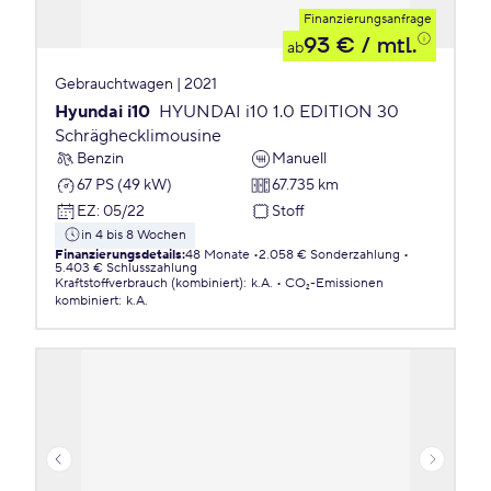
Finanzierungsanfrage
93 €
/ mtl.
ab
Gebrauchtwagen | 2021
Hyundai i10
HYUNDAI i10 1.0 EDITION 30
Schräghecklimousine
Benzin
Manuell
67 PS (49 kW)
67.735 km
EZ
:
05/22
Stoff
in 4 bis 8 Wochen
Finanzierungsdetails
:
48 Monate
2.058 € Sonderzahlung
5.403 € Schlusszahlung
Kraftstoffverbrauch (kombiniert)
:
k.A.
CO₂-Emissionen
kombiniert
:
k.A.