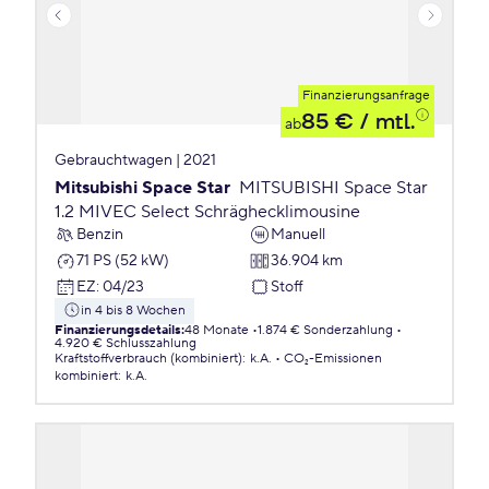
Finanzierungsanfrage
85 €
/ mtl.
ab
Gebrauchtwagen | 2021
Mitsubishi Space Star
MITSUBISHI Space Star
1.2 MIVEC Select Schräghecklimousine
Benzin
Manuell
71 PS (52 kW)
36.904 km
EZ
:
04/23
Stoff
in 4 bis 8 Wochen
Finanzierungsdetails
:
48 Monate
1.874 € Sonderzahlung
4.920 € Schlusszahlung
Kraftstoffverbrauch (kombiniert)
:
k.A.
CO₂-Emissionen
kombiniert
:
k.A.