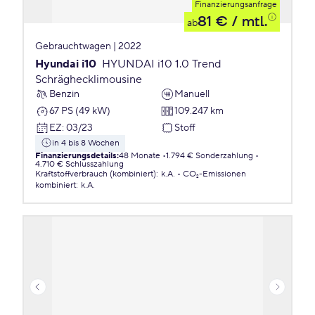
Finanzierungsanfrage
81 €
/ mtl.
ab
Gebrauchtwagen | 2022
Hyundai i10
HYUNDAI i10 1.0 Trend
Schräghecklimousine
Benzin
Manuell
67 PS (49 kW)
109.247 km
EZ
:
03/23
Stoff
in 4 bis 8 Wochen
Finanzierungsdetails
:
48 Monate
1.794 € Sonderzahlung
4.710 € Schlusszahlung
Kraftstoffverbrauch (kombiniert)
:
k.A.
CO₂-Emissionen
kombiniert
:
k.A.