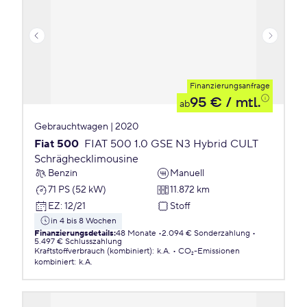
Finanzierungsanfrage
95 €
/ mtl.
ab
Gebrauchtwagen | 2020
Fiat 500
FIAT 500 1.0 GSE N3 Hybrid CULT
Schräghecklimousine
Benzin
Manuell
71 PS (52 kW)
11.872 km
EZ
:
12/21
Stoff
in 4 bis 8 Wochen
Finanzierungsdetails
:
48 Monate
2.094 € Sonderzahlung
5.497 € Schlusszahlung
Kraftstoffverbrauch (kombiniert)
:
k.A.
CO₂-Emissionen
kombiniert
:
k.A.