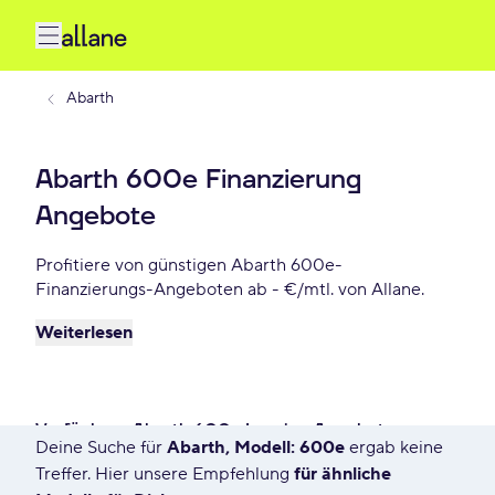
Abarth
Abarth 600e Finanzierung
Angebote
Profitiere von günstigen Abarth 600e-
Finanzierungs-Angeboten ab - €/mtl. von Allane.
Weiterlesen
Verfügbare Abarth 600e Leasing Angebote
Deine Suche für
Abarth, Modell: 600e
ergab keine
1756 Angebote für Deine Suche
Treffer. Hier unsere Empfehlung
für ähnliche