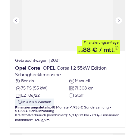
Finanzierungsanfrage
88 €
/ mtl.
ab
Gebrauchtwagen | 2021
Opel Corsa
OPEL Corsa 1.2 55kW Edition
Schräghecklimousine
Benzin
Manuell
75 PS (55 kW)
71.308 km
EZ
:
06/22
Stoff
in 4 bis 8 Wochen
Finanzierungsdetails
:
48 Monate
1.938 € Sonderzahlung
5.088 € Schlusszahlung
Kraftstoffverbrauch (kombiniert)
:
5,3 l/100 km
CO₂-Emissionen
kombiniert
:
120 g/km