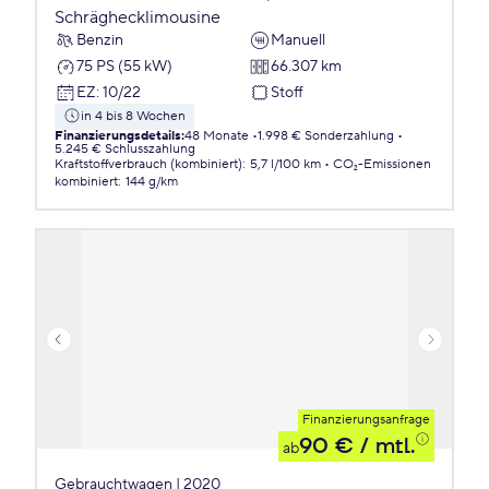
Schräghecklimousine
Benzin
Manuell
75 PS (55 kW)
66.307 km
EZ
:
10/22
Stoff
in 4 bis 8 Wochen
Finanzierungsdetails
:
48 Monate
1.998 € Sonderzahlung
5.245 € Schlusszahlung
Kraftstoffverbrauch (kombiniert)
:
5,7 l/100 km
CO₂-Emissionen
kombiniert
:
144 g/km
Finanzierungsanfrage
90 €
/ mtl.
ab
Gebrauchtwagen | 2020