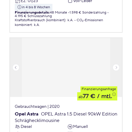
EZ
:
01/23
Voll-Leder
in 4 bis 8 Wochen
Finanzierungsdetails
:
48 Monate
1.598 € Sonderzahlung
4.195 € Schlusszahlung
Kraftstoffverbrauch (kombiniert)
:
k.A.
CO₂-Emissionen
kombiniert
:
k.A.
Finanzierungsanfrage
77 €
/ mtl.
ab
Gebrauchtwagen | 2020
Opel Astra
OPEL Astra 1.5 Diesel 90kW Edition
Schräghecklimousine
Diesel
Manuell