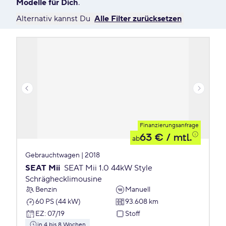
Modelle für Dich
.
Alternativ kannst Du
Alle Filter zurücksetzen
Finanzierungsanfrage
63 €
/ mtl.
ab
Gebrauchtwagen | 2018
SEAT Mii
SEAT Mii 1.0 44kW Style
Schräghecklimousine
Benzin
Manuell
60 PS (44 kW)
93.608 km
EZ
:
07/19
Stoff
in 4 bis 8 Wochen