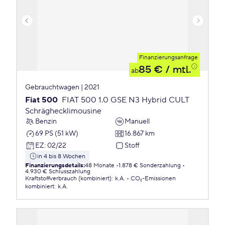
Finanzierungsanfrage
85 €
/ mtl.
ab
Gebrauchtwagen | 2021
Fiat 500
FIAT 500 1.0 GSE N3 Hybrid CULT
Schräghecklimousine
Benzin
Manuell
69 PS (51 kW)
16.867 km
EZ
:
02/22
Stoff
in 4 bis 8 Wochen
Finanzierungsdetails
:
48 Monate
1.878 € Sonderzahlung
4.930 € Schlusszahlung
Kraftstoffverbrauch (kombiniert)
:
k.A.
CO₂-Emissionen
kombiniert
:
k.A.