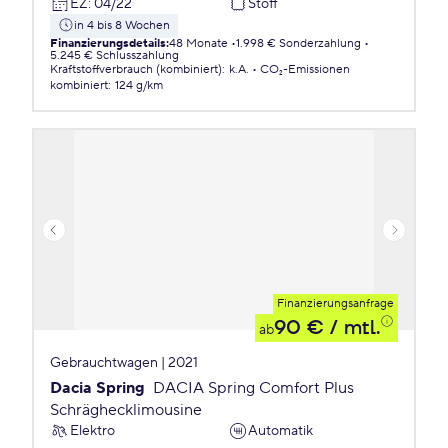
EZ
:
04/22
Stoff
in 4 bis 8 Wochen
Finanzierungsdetails
:
48 Monate
1.998 € Sonderzahlung
5.245 € Schlusszahlung
Kraftstoffverbrauch (kombiniert)
:
k.A.
CO₂-Emissionen
kombiniert
:
124 g/km
Finanzierungsanfrage
90 €
/ mtl.
ab
Gebrauchtwagen | 2021
Dacia Spring
DACIA Spring Comfort Plus
Schräghecklimousine
Elektro
Automatik