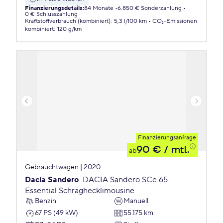
Finanzierungsdetails
:
84 Monate
6.850 € Sonderzahlung
0 € Schlusszahlung
Kraftstoffverbrauch (kombiniert)
:
5,3 l/100 km
CO₂-Emissionen
kombiniert
:
120 g/km
Finanzierungsanfrage
90 €
/ mtl.
ab
Gebrauchtwagen | 2020
Dacia Sandero
DACIA Sandero SCe 65
Essential Schräghecklimousine
Benzin
Manuell
67 PS (49 kW)
55.175 km