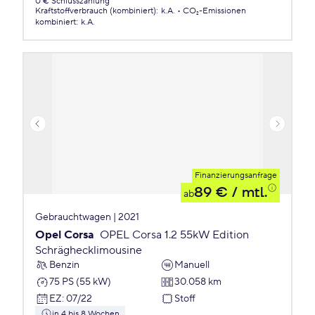
0 € Schlusszahlung
Kraftstoffverbrauch (kombiniert)
:
k.A.
CO₂-Emissionen
kombiniert
:
k.A.
Finanzierungsanfrage
89 €
/ mtl.
ab
Gebrauchtwagen | 2021
Opel Corsa
OPEL Corsa 1.2 55kW Edition
Schräghecklimousine
Benzin
Manuell
75 PS (55 kW)
30.058 km
EZ
:
07/22
Stoff
in 4 bis 8 Wochen