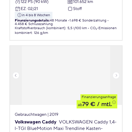
122 PS (90 kW)
101.652 km
EZ
:
02/21
Stoff
in 4 bis 8 Wochen
Finanzierungsdetails
:
48 Monate
1.698 € Sonderzahlung
4.458 € Schlusszahlung
Kraftstoffverbrauch (kombiniert)
:
5,5 l/100 km
CO₂-Emissionen
kombiniert
:
126 g/km
Finanzierungsanfrage
79 €
/ mtl.
ab
Gebrauchtwagen | 2019
Volkswagen Caddy
VOLKSWAGEN Caddy 1,4-
l-TGI BlueMotion Maxi Trendline Kasten-