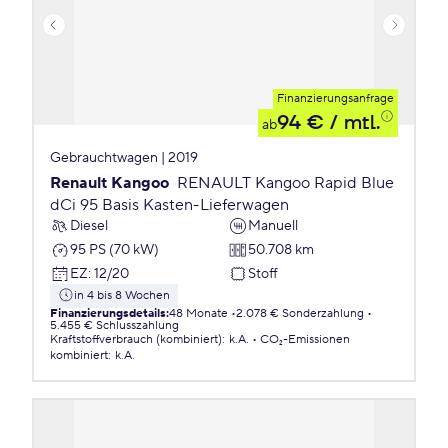
Finanzierungsanfrage
94 €
/ mtl.
ab
Gebrauchtwagen | 2019
Renault Kangoo
RENAULT Kangoo Rapid Blue
dCi 95 Basis Kasten-Lieferwagen
Diesel
Manuell
95 PS (70 kW)
50.708 km
EZ
:
12/20
Stoff
in 4 bis 8 Wochen
Finanzierungsdetails
:
48 Monate
2.078 € Sonderzahlung
5.455 € Schlusszahlung
Kraftstoffverbrauch (kombiniert)
:
k.A.
CO₂-Emissionen
kombiniert
:
k.A.