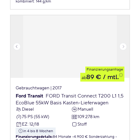
kombiniert
:
144 g/km
Finanzierungsanfrage
89 €
/ mtl.
ab
Gebrauchtwagen | 2017
Ford Transit
FORD Transit Connect T200 L1 1,5
EcoBlue 55kW Basis Kasten-Lieferwagen
Diesel
Manuell
75 PS (55 kW)
109.278 km
EZ
:
12/18
Stoff
in 4 bis 8 Wochen
Finanzierungsdetails
:
84 Monate
4.900 € Sonderzahlung