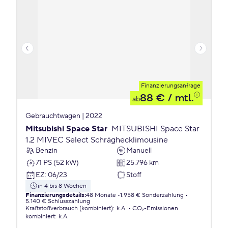
Finanzierungsanfrage
88 €
/ mtl.
ab
Gebrauchtwagen | 2022
Mitsubishi Space Star
MITSUBISHI Space Star
1.2 MIVEC Select Schräghecklimousine
Benzin
Manuell
71 PS (52 kW)
25.796 km
EZ
:
06/23
Stoff
in 4 bis 8 Wochen
Finanzierungsdetails
:
48 Monate
1.958 € Sonderzahlung
5.140 € Schlusszahlung
Kraftstoffverbrauch (kombiniert)
:
k.A.
CO₂-Emissionen
kombiniert
:
k.A.