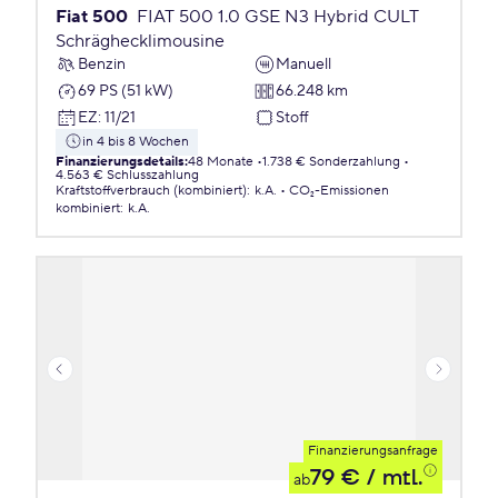
Fiat 500
FIAT 500 1.0 GSE N3 Hybrid CULT
Schräghecklimousine
Benzin
Manuell
69 PS (51 kW)
66.248 km
EZ
:
11/21
Stoff
in 4 bis 8 Wochen
Finanzierungsdetails
:
48 Monate
1.738 € Sonderzahlung
4.563 € Schlusszahlung
Kraftstoffverbrauch (kombiniert)
:
k.A.
CO₂-Emissionen
kombiniert
:
k.A.
Finanzierungsanfrage
79 €
/ mtl.
ab