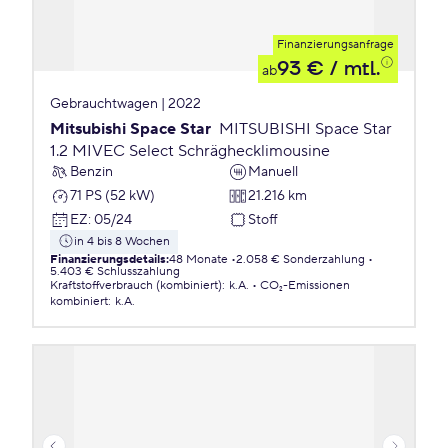
Finanzierungsanfrage
93 €
/ mtl.
ab
Gebrauchtwagen | 2022
Mitsubishi Space Star
MITSUBISHI Space Star
1.2 MIVEC Select Schräghecklimousine
Benzin
Manuell
71 PS (52 kW)
21.216 km
EZ
:
05/24
Stoff
in 4 bis 8 Wochen
Finanzierungsdetails
:
48 Monate
2.058 € Sonderzahlung
5.403 € Schlusszahlung
Kraftstoffverbrauch (kombiniert)
:
k.A.
CO₂-Emissionen
kombiniert
:
k.A.