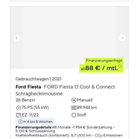
Finanzierungsanfrage
88 €
/ mtl.
ab
Gebrauchtwagen | 2021
Ford Fiesta
FORD Fiesta 1,1 Cool & Connect
Schräghecklimousine
Benzin
Manuell
75 PS (55 kW)
89.944 km
EZ
:
11/22
Stoff
in 4 bis 8 Wochen
Finanzierungsdetails
:
48 Monate
1.954 € Sonderzahlung
5.130 € Schlusszahlung
Kraftstoffverbrauch (kombiniert)
:
5,7 l/100 km
CO₂-Emissionen