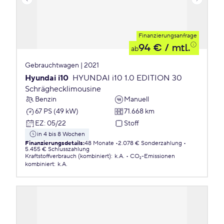
Finanzierungsanfrage
94 €
/ mtl.
ab
Gebrauchtwagen | 2021
Hyundai i10
HYUNDAI i10 1.0 EDITION 30
Schräghecklimousine
Benzin
Manuell
67 PS (49 kW)
71.668 km
EZ
:
05/22
Stoff
in 4 bis 8 Wochen
Finanzierungsdetails
:
48 Monate
2.078 € Sonderzahlung
5.455 € Schlusszahlung
Kraftstoffverbrauch (kombiniert)
:
k.A.
CO₂-Emissionen
kombiniert
:
k.A.