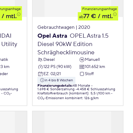
rungsanfrage
Finanzierungsanfrage
/ mtl.
77 €
/ mtl.
ab
Gebrauchtwagen | 2020
DAI
Opel Astra
OPEL Astra 1.5
Utility
Diesel 90kW Edition
Schräghecklimousine
atik
Diesel
Manuell
23 km
122 PS (90 kW)
101.652 km
Leder
EZ
:
02/21
Stoff
in 4 bis 8 Wochen
Finanzierungsdetails
:
48 Monate
lusszahlung
1.698 € Sonderzahlung
4.458 € Schlusszahlung
.
CO₂-
Kraftstoffverbrauch (kombiniert)
:
5,5 l/100 km
CO₂-Emissionen
kombiniert
:
126 g/km