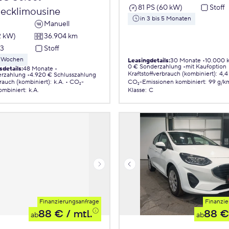
81 PS (60 kW)
Stoff
ecklimousine
in 3 bis 5 Monaten
Manuell
2 kW)
36.904 km
23
Stoff
 8 Wochen
Leasingdetails
:
30 Monate
10.000 
0 € Sonderzahlung
mit Kaufoption
sdetails
:
48 Monate
Kraftstoffverbrauch (kombiniert)
:
4,4
erzahlung
4.920 € Schlusszahlung
brauch (kombiniert)
:
k.A.
CO₂-
CO₂-Emissionen
kombiniert
:
99 g/k
ombiniert
:
k.A.
Klasse
:
C
Finanzierungsanfrage
Finanzie
88 €
/ mtl.
88 €
ab
ab