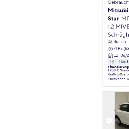
Gebrauch
Mitsubi
Star
MI
1.2 MIV
Schrägh
Benzin
71 PS (5
EZ
:
06/
in 4 bis
Finanzierung
1.958 € Sond
Kraftstoffver
Emissionen
k