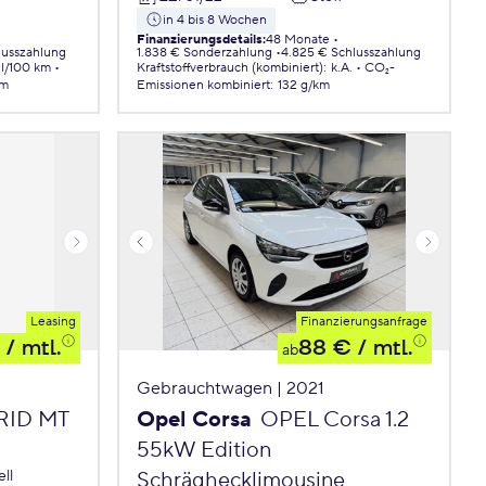
in 4 bis 8 Wochen
Finanzierungsdetails
:
48 Monate
lusszahlung
1.838 € Sonderzahlung
4.825 € Schlusszahlung
 l/100 km
Kraftstoffverbrauch (kombiniert)
:
k.A.
CO₂-
km
Emissionen
kombiniert
:
132 g/km
Leasing
Finanzierungsanfrage
/ mtl.
88 €
/ mtl.
ab
Gebrauchtwagen | 2021
BRID MT
Opel Corsa
OPEL Corsa 1.2
55kW Edition
ll
Schräghecklimousine