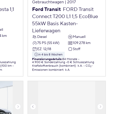
Gebrauchtwagen | 2017
ta 1,1
Ford Transit
FORD Transit
Connect T200 L1 1,5 EcoBlue
55kW Basis Kasten-
ll
Lieferwagen
4 km
Diesel
Manuell
75 PS (55 kW)
109.278 km
EZ
:
12/18
Stoff
in 4 bis 8 Wochen
Finanzierungsdetails
:
84 Monate
lusszahlung
4.900 € Sonderzahlung
0 € Schlusszahlung
 l/100 km
Kraftstoffverbrauch (kombiniert)
:
k.A.
CO₂-
km
Emissionen
kombiniert
:
k.A.