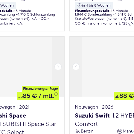
 8 Wochen
in 4 bis 8 Wochen
sdetails
:
48 Monate
Finanzierungsdetails
:
48 Monate
erzahlung
4.710 € Schlusszahlung
1.844 € Sonderzahlung
4.841 € Sch
brauch (kombiniert)
:
k.A.
CO₂-
Kraftstoffverbrauch (kombiniert)
:
5,5
ombiniert
:
k.A.
CO₂-Emissionen
kombiniert
:
125 g/
Finanzierungsanfrage
85 €
/ mtl.
88 €
ab
ab
twagen | 2021
Neuwagen | 2026
shi Space
Suzuki Swift
1.2 HY
TSUBISHI Space Star
Comfort
Benzin
Manue
EC Select