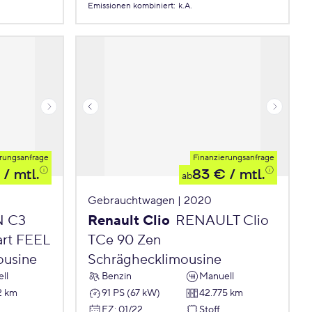
Emissionen
kombiniert
:
k.A.
rungsanfrage
Finanzierungsanfrage
/ mtl.
83 €
/ mtl.
ab
Gebrauchtwagen | 2020
N C3
Renault Clio
RENAULT Clio
art FEEL
TCe 90 Zen
ousine
Schräghecklimousine
ll
Benzin
Manuell
2 km
91 PS (67 kW)
42.775 km
EZ
:
01/22
Stoff