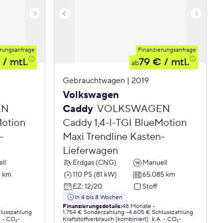
rungsanfrage
Finanzierungsanfrage
/ mtl.
79 €
/ mtl.
ab
Gebrauchtwagen | 2019
Volkswagen
EN
Caddy
VOLKSWAGEN
Motion
Caddy 1,4-l-TGI BlueMotion
-
Maxi Trendline Kasten-
Lieferwagen
ll
Erdgas (CNG)
Manuell
9 km
110 PS (81 kW)
65.085 km
EZ
:
12/20
Stoff
in 4 bis 8 Wochen
Finanzierungsdetails
:
48 Monate
lusszahlung
1.754 € Sonderzahlung
4.605 € Schlusszahlung
.
CO₂-
Kraftstoffverbrauch (kombiniert)
:
k.A.
CO₂-