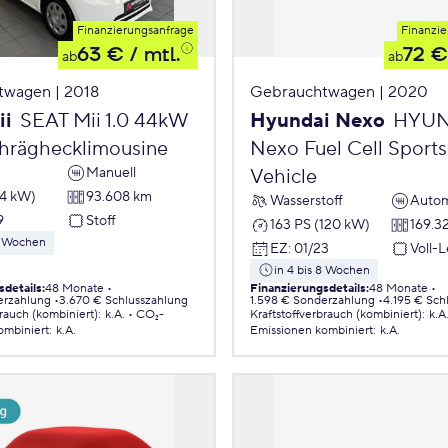
Finanzierungsanfrage
Finanzie
63 €
/ mtl.
72 €
ab
ab
twagen | 2018
Gebrauchtwagen | 2020
ii
SEAT Mii 1.0 44kW
Hyundai Nexo
HYUN
chräghecklimousine
Nexo Fuel Cell Sports 
Manuell
Vehicle
44 kW)
93.608 km
Wasserstoff
Autom
9
Stoff
163 PS (120 kW)
169.3
 8 Wochen
EZ
:
01/23
Voll-
in 4 bis 8 Wochen
sdetails
:
48 Monate
Finanzierungsdetails
:
48 Monate
erzahlung
3.670 € Schlusszahlung
1.598 € Sonderzahlung
4.195 € Sch
brauch (kombiniert)
:
k.A.
CO₂-
Kraftstoffverbrauch (kombiniert)
:
k.A
ombiniert
:
k.A.
Emissionen
kombiniert
:
k.A.