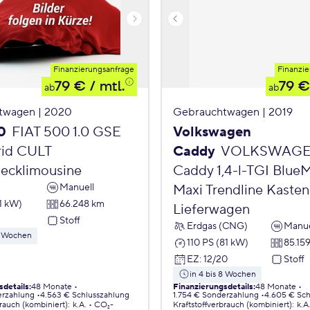
Finanzierungsanfrage
Finanzie
79 €
/ mtl.
79 €
ab
ab
twagen | 2020
Gebrauchtwagen | 2019
0
FIAT 500 1.0 GSE
Volkswagen
id CULT
Caddy
VOLKSWAG
ecklimousine
Caddy 1,4-l-TGI Blue
Manuell
Maxi Trendline Kasten
1 kW)
66.248 km
Lieferwagen
Stoff
Erdgas (CNG)
Manue
 8 Wochen
110 PS (81 kW)
85.15
EZ
:
12/20
Stoff
in 4 bis 8 Wochen
sdetails
:
48 Monate
Finanzierungsdetails
:
48 Monate
erzahlung
4.563 € Schlusszahlung
1.754 € Sonderzahlung
4.605 € Sch
brauch (kombiniert)
:
k.A.
CO₂-
Kraftstoffverbrauch (kombiniert)
:
k.A