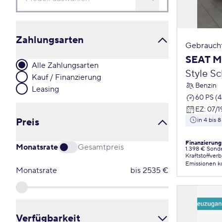
Zahlungsarten
Gebrauch
SEAT M
Alle Zahlungsarten
Style S
Kauf / Finanzierung
Benzin
Leasing
60 PS (
EZ
:
07/1
Preis
in 4 bis
Finanzierung
Monatsrate
Gesamtpreis
1.398 € Sond
Kraftstoffver
Emissionen
k
Monatsrate
bis
2535
€
Verfügbarkeit