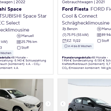
twagen | 2022
Gebrauchtwagen | 2021
shi Space
Ford Fiesta
FORD Fies
TSUBISHI Space Star
Cool & Connect
EC Select
Schräghecklimousine
Benzin
Manue
ecklimousine
75 PS (55 kW)
89.94
Manuell
EZ
:
11/22
Stoff
2 kW)
25.796 km
in 4 bis 8 Wochen
23
Stoff
 8 Wochen
sdetails
:
48 Monate
Finanzierungsdetails
:
48 Monate
erzahlung
5.140 € Schlusszahlung
1.954 € Sonderzahlung
5.130 € Sch
brauch (kombiniert)
:
k.A.
CO₂-
Kraftstoffverbrauch (kombiniert)
:
5,7
ombiniert
:
k.A.
CO₂-Emissionen
kombiniert
:
144 g/