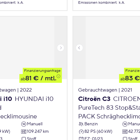
ombiniert
:
k.A.
Emissionen
kombiniert
:
k.A.
Finanzierungsanfrage
Finanzie
81 €
/ mtl.
83 €
ab
ab
twagen | 2022
Gebrauchtwagen | 2021
 i10
HYUNDAI i10
Citroën C3
CITROE
d
PureTech 83 Stop&St
ecklimousine
PACK Schräghecklim
Manuell
Benzin
Manue
9 kW)
109.247 km
82 PS (60 kW)
42.77
23
Stoff
EZ
:
01/23
Stoff