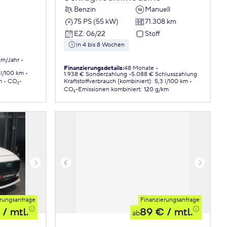
Benzin
Manuell
75 PS (55 kW)
71.308 km
EZ
:
06/22
Stoff
in 4 bis 8 Wochen
km/Jahr
Finanzierungsdetails
:
48 Monate
 l/100 km
1.938 € Sonderzahlung
5.088 € Schlusszahlung
m
CO₂-
Kraftstoffverbrauch (kombiniert)
:
5,3 l/100 km
CO₂-Emissionen
kombiniert
:
120 g/km
rungsanfrage
Finanzierungsanfrage
/ mtl.
89 €
/ mtl.
ab