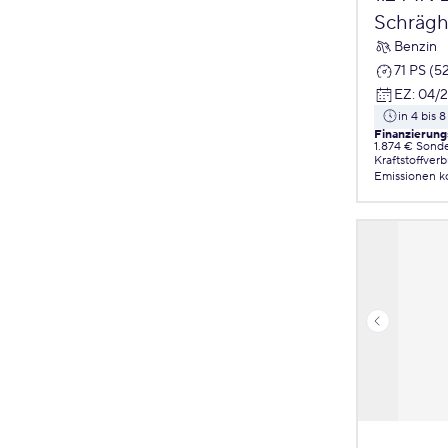
Schrägh
Benzin
71 PS (5
EZ
:
04/
in 4 bis
Finanzierung
1.874 € Sond
Kraftstoffver
Emissionen
k