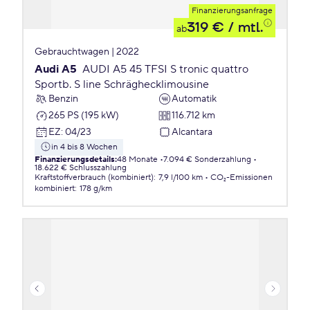
Finanzierungsanfrage
319 €
/ mtl.
ab
Gebrauchtwagen | 2022
Audi A5
AUDI A5 45 TFSI S tronic quattro
Sportb. S line Schräghecklimousine
Benzin
Automatik
265 PS (195 kW)
116.712 km
EZ
:
04/23
Alcantara
in 4 bis 8 Wochen
Finanzierungsdetails
:
48 Monate
7.094 € Sonderzahlung
18.622 € Schlusszahlung
Kraftstoffverbrauch (kombiniert)
:
7,9 l/100 km
CO₂-Emissionen
kombiniert
:
178 g/km