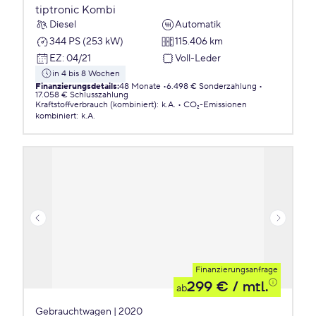
tiptronic Kombi
Diesel
Automatik
344 PS (253 kW)
115.406 km
EZ
:
04/21
Voll-Leder
in 4 bis 8 Wochen
Finanzierungsdetails
:
48 Monate
6.498 € Sonderzahlung
17.058 € Schlusszahlung
Kraftstoffverbrauch (kombiniert)
:
k.A.
CO₂-Emissionen
kombiniert
:
k.A.
Finanzierungsanfrage
299 €
/ mtl.
ab
Gebrauchtwagen | 2020