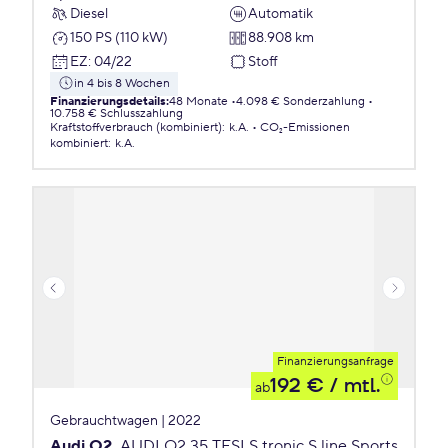
Diesel
Automatik
150 PS (110 kW)
88.908 km
EZ
:
04/22
Stoff
in 4 bis 8 Wochen
Finanzierungsdetails
:
48 Monate
4.098 € Sonderzahlung
10.758 € Schlusszahlung
Kraftstoffverbrauch (kombiniert)
:
k.A.
CO₂-Emissionen
kombiniert
:
k.A.
Finanzierungsanfrage
192 €
/ mtl.
ab
Gebrauchtwagen | 2022
Audi Q2
AUDI Q2 35 TFSI S tronic S line Sports