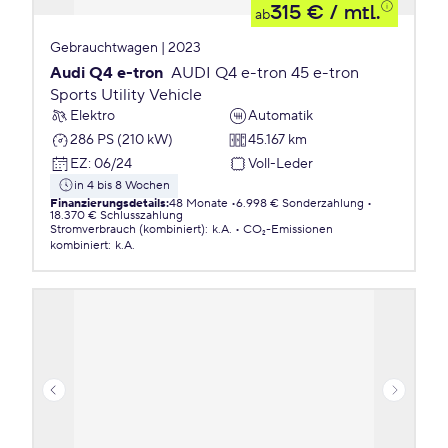
315 €
/ mtl.
ab
Gebrauchtwagen | 2023
Audi Q4 e-tron
AUDI Q4 e-tron 45 e-tron
Sports Utility Vehicle
Elektro
Automatik
286 PS (210 kW)
45.167 km
EZ
:
06/24
Voll-Leder
in 4 bis 8 Wochen
Finanzierungsdetails
:
48 Monate
6.998 € Sonderzahlung
18.370 € Schlusszahlung
Stromverbrauch (kombiniert)
:
k.A.
CO₂-Emissionen
kombiniert
:
k.A.