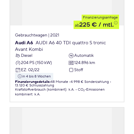
Finanzierungsanfrage
225 €
/ mtl.
ab
Gebrauchtwagen | 2021
Audi A6
AUDI A6 40 TDI quattro S tronic
Avant Kombi
Diesel
Automatik
204 PS (150 kW)
124.896 km
EZ
:
02/22
Stoff
in 4 bis 8 Wochen
Finanzierungsdetails
:
48 Monate
4.998 € Sonderzahlung
13.120 € Schlusszahlung
Kraftstoffverbrauch (kombiniert)
:
k.A.
CO₂-Emissionen
kombiniert
:
k.A.