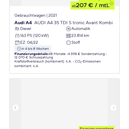
207 €
/ mtl.
ab
Gebrauchtwagen | 2021
Audi A4
AUDI A4 35 TDI S tronic Avant Kombi
Diesel
Automatik
163 PS (120 kW)
23.814 km
EZ
:
04/22
Stoff
in 4 bis 8 Wochen
Finanzierungsdetails
:
48 Monate
4.598 € Sonderzahlung
12.070 € Schlusszahlung
Kraftstoffverbrauch (kombiniert)
:
k.A.
CO₂-Emissionen
kombiniert
:
k.A.
Finanzierungsanfrage