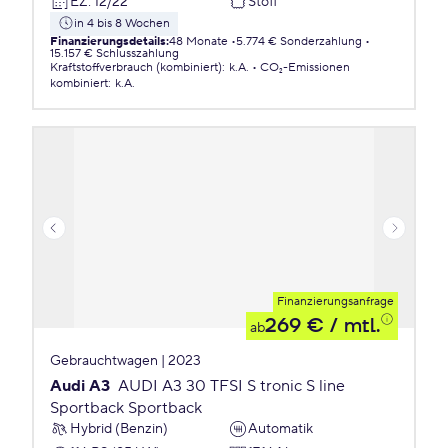
EZ
:
12/22
Stoff
in 4 bis 8 Wochen
Finanzierungsdetails
:
48 Monate
5.774 € Sonderzahlung
15.157 € Schlusszahlung
Kraftstoffverbrauch (kombiniert)
:
k.A.
CO₂-Emissionen
kombiniert
:
k.A.
Finanzierungsanfrage
269 €
/ mtl.
ab
Gebrauchtwagen | 2023
Audi A3
AUDI A3 30 TFSI S tronic S line
Sportback Sportback
Hybrid (Benzin)
Automatik