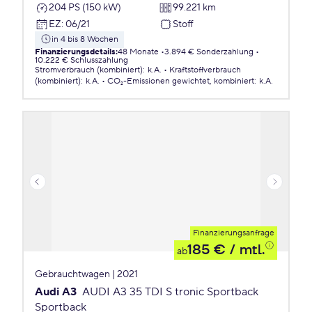
204 PS (150 kW)
99.221 km
EZ
:
06/21
Stoff
in 4 bis 8 Wochen
Finanzierungsdetails
:
48 Monate
3.894 € Sonderzahlung
10.222 € Schlusszahlung
Stromverbrauch (kombiniert)
:
k.A.
Kraftstoffverbrauch
(kombiniert)
:
k.A.
CO₂-Emissionen
gewichtet, kombiniert
:
k.A.
Finanzierungsanfrage
185 €
/ mtl.
ab
Gebrauchtwagen | 2021
Audi A3
AUDI A3 35 TDI S tronic Sportback
Sportback