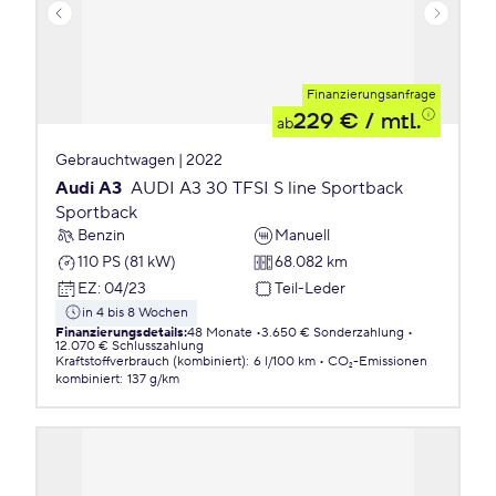
Finanzierungsanfrage
229 €
/ mtl.
ab
Gebrauchtwagen | 2022
Audi A3
AUDI A3 30 TFSI S line Sportback
Sportback
Benzin
Manuell
110 PS (81 kW)
68.082 km
EZ
:
04/23
Teil-Leder
in 4 bis 8 Wochen
Finanzierungsdetails
:
48 Monate
3.650 € Sonderzahlung
12.070 € Schlusszahlung
Kraftstoffverbrauch (kombiniert)
:
6 l/100 km
CO₂-Emissionen
kombiniert
:
137 g/km