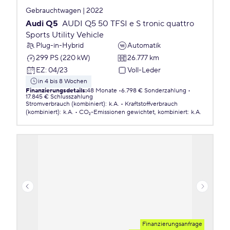
Gebrauchtwagen | 2022
Audi Q5
AUDI Q5 50 TFSI e S tronic quattro
Sports Utility Vehicle
Plug-in-Hybrid
Automatik
299 PS (220 kW)
26.777 km
EZ
:
04/23
Voll-Leder
in 4 bis 8 Wochen
Finanzierungsdetails
:
48 Monate
6.798 € Sonderzahlung
17.845 € Schlusszahlung
Stromverbrauch (kombiniert)
:
k.A.
Kraftstoffverbrauch
(kombiniert)
:
k.A.
CO₂-Emissionen
gewichtet, kombiniert
:
k.A.
Finanzierungsanfrage