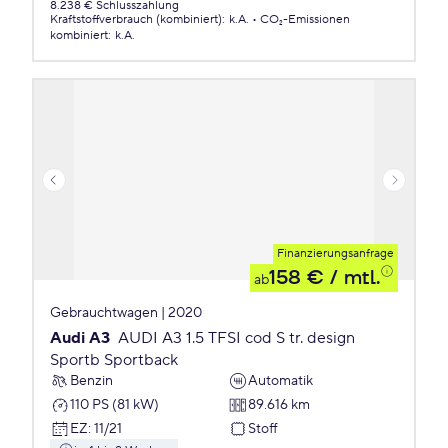
8.238 € Schlusszahlung
Kraftstoffverbrauch (kombiniert)
:
k.A.
CO₂-Emissionen
kombiniert
:
k.A.
Finanzierungsanfrage
158 €
/ mtl.
ab
Gebrauchtwagen | 2020
Audi A3
AUDI A3 1.5 TFSI cod S tr. design
Sportb Sportback
Benzin
Automatik
110 PS (81 kW)
89.616 km
EZ
:
11/21
Stoff