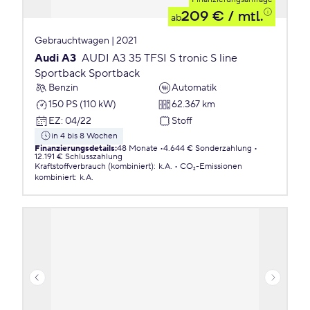
209 €
/ mtl.
ab
Gebrauchtwagen | 2021
Audi A3
AUDI A3 35 TFSI S tronic S line
Sportback Sportback
Benzin
Automatik
150 PS (110 kW)
62.367 km
EZ
:
04/22
Stoff
in 4 bis 8 Wochen
Finanzierungsdetails
:
48 Monate
4.644 € Sonderzahlung
12.191 € Schlusszahlung
Kraftstoffverbrauch (kombiniert)
:
k.A.
CO₂-Emissionen
kombiniert
:
k.A.