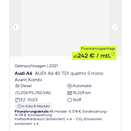
Finanzierungsanfrage
242 €
/ mtl.
ab
Gebrauchtwagen | 2021
Audi A6
AUDI A6 40 TDI quattro S tronic
Avant Kombi
Diesel
Automatik
204 PS (150 kW)
76.229 km
EZ
:
01/23
Stoff
in 4 bis 8 Wochen
Finanzierungsdetails
:
48 Monate
5.378 € Sonderzahlung
14.118 € Schlusszahlung
Kraftstoffverbrauch (kombiniert)
:
k.A.
CO₂-Emissionen
kombiniert
:
k.A.