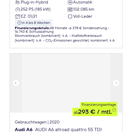
Plug-in-Hybrid
Automatik
252 PS (185 kW)
102.085 km
EZ
:
01/21
Voll-Leder
in 4 bis 8 Wochen
Finanzierungsdetails
:
48 Monate
6.378 € Sonderzahlung
16.743 € Schlusszahlung
Stromverbrauch (kombiniert)
:
k.A.
Kraftstoffverbrauch
(kombiniert)
:
k.A.
CO₂-Emissionen
gewichtet, kombiniert
:
k.A.
Finanzierungsanfrage
293 €
/ mtl.
ab
Gebrauchtwagen | 2020
Audi A6
AUDI A6 allroad quattro 55 TDI