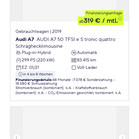
Finanzierungsanfrage
319 €
/ mtl.
ab
Gebrauchtwagen | 2019
Audi A7
AUDI A7 50 TFSI e S tronic quattro
Schräghecklimousine
Plug-in-Hybrid
Automatik
299 PS (220 kW)
83.415 km
EZ
:
01/21
Voll-Leder
in 4 bis 8 Wochen
Finanzierungsdetails
:
48 Monate
7.078 € Sonderzahlung
18.580 € Schlusszahlung
Stromverbrauch (kombiniert)
:
k.A.
Kraftstoffverbrauch
(kombiniert)
:
k.A.
CO₂-Emissionen
gewichtet, kombiniert
:
k.A.