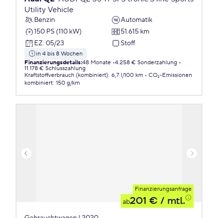
Utility Vehicle
Benzin
Automatik
150 PS (110 kW)
51.615 km
EZ
:
05/23
Stoff
in 4 bis 8 Wochen
Finanzierungsdetails
:
48 Monate
4.258 € Sonderzahlung
11.178 € Schlusszahlung
Kraftstoffverbrauch (kombiniert)
:
6,7 l/100 km
CO₂-Emissionen
kombiniert
:
150 g/km
Finanzierungsanfrage
201 €
/ mtl.
ab