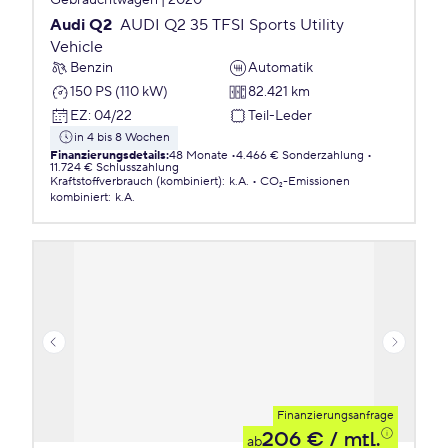
Gebrauchtwagen | 2020
Audi Q2
AUDI Q2 35 TFSI Sports Utility
Vehicle
Benzin
Automatik
150 PS (110 kW)
82.421 km
EZ
:
04/22
Teil-Leder
in 4 bis 8 Wochen
Finanzierungsdetails
:
48 Monate
4.466 € Sonderzahlung
11.724 € Schlusszahlung
Kraftstoffverbrauch (kombiniert)
:
k.A.
CO₂-Emissionen
kombiniert
:
k.A.
Finanzierungsanfrage
206 €
/ mtl.
ab