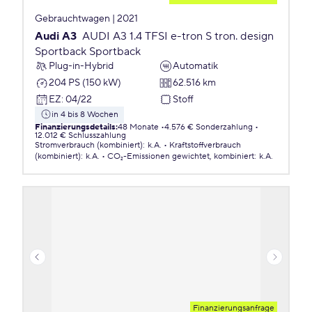
Gebrauchtwagen | 2021
Audi A3
AUDI A3 1.4 TFSI e-tron S tron. design
Sportback Sportback
Plug-in-Hybrid
Automatik
204 PS (150 kW)
62.516 km
EZ
:
04/22
Stoff
in 4 bis 8 Wochen
Finanzierungsdetails
:
48 Monate
4.576 € Sonderzahlung
12.012 € Schlusszahlung
Stromverbrauch (kombiniert)
:
k.A.
Kraftstoffverbrauch
(kombiniert)
:
k.A.
CO₂-Emissionen
gewichtet, kombiniert
:
k.A.
Finanzierungsanfrage