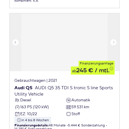
kombiniert
:
k.A.
Finanzierungsanfrage
245 €
/ mtl.
ab
Gebrauchtwagen | 2021
Audi Q5
AUDI Q5 35 TDI S tronic S line Sports
Utility Vehicle
Diesel
Automatik
163 PS (120 kW)
59.531 km
EZ
:
10/22
Stoff
in 4 bis 8 Wochen
Finanzierungsdetails
:
48 Monate
5.444 € Sonderzahlung
14.291 € Schlusszahlung