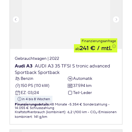
Finanzierungsanfrage
241 €
/ mtl.
ab
Gebrauchtwagen | 2022
Audi A3
AUDI A3 35 TFSI S tronic advanced
Sportback Sportback
Benzin
Automatik
150 PS (110 kW)
37.594 km
EZ
:
03/24
Teil-Leder
in 4 bis 8 Wochen
Finanzierungsdetails
:
48 Monate
5.354 € Sonderzahlung
14.055 € Schlusszahlung
Kraftstoffverbrauch (kombiniert)
:
6,2 l/100 km
CO₂-Emissionen
kombiniert
:
141 g/km