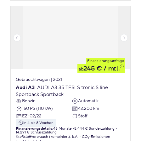
Finanzierungsanfrage
245 €
/ mtl.
ab
Gebrauchtwagen | 2021
Audi A3
AUDI A3 35 TFSI S tronic S line
Sportback Sportback
Benzin
Automatik
150 PS (110 kW)
42.200 km
EZ
:
02/22
Stoff
in 4 bis 8 Wochen
Finanzierungsdetails
:
48 Monate
5.444 € Sonderzahlung
14.291 € Schlusszahlung
Kraftstoffverbrauch (kombiniert)
:
k.A.
CO₂-Emissionen