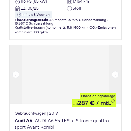
116 PS (85 kW)
17.164 km
EZ
:
05/25
Stoff
in 4 bis 8 Wochen
Finanzierungsdetails
:
48 Monate
5.976 € Sonderzahlung
15.687 € Schlusszahlung
Kraftstoffverbrauch (kombiniert)
:
5,8 l/100 km
CO₂-Emissionen
kombiniert
:
133 g/km
Finanzierungsanfrage
287 €
/ mtl.
ab
Gebrauchtwagen | 2019
Audi A6
AUDI A6 55 TFSI e S tronic quattro
sport Avant Kombi