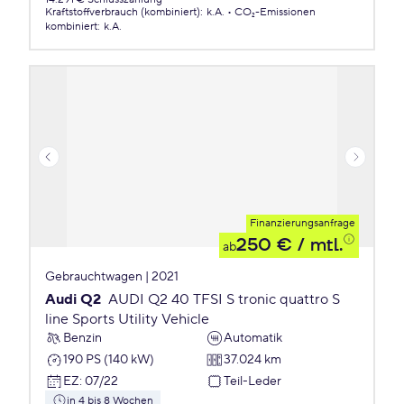
Kraftstoffverbrauch (kombiniert)
:
k.A.
CO₂-Emissionen
kombiniert
:
k.A.
Finanzierungsanfrage
250 €
/ mtl.
ab
Gebrauchtwagen | 2021
Audi Q2
AUDI Q2 40 TFSI S tronic quattro S
line Sports Utility Vehicle
Benzin
Automatik
190 PS (140 kW)
37.024 km
EZ
:
07/22
Teil-Leder
in 4 bis 8 Wochen