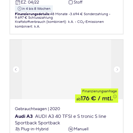
EZ
:
04/22
Stoff
in 4 bis 8 Wochen
Finanzierungsdetails
:
48 Monate
3.694 € Sonderzahlung
9.697 € Schlusszahlung
Kraftstoffverbrauch (kombiniert)
:
k.A.
CO₂-Emissionen
kombiniert
:
k.A.
Finanzierungsanfrage
176 €
/ mtl.
ab
Gebrauchtwagen | 2020
Audi A3
AUDI A3 40 TFSI e S tronic S line
Sportback Sportback
Plug-in-Hybrid
Manuell