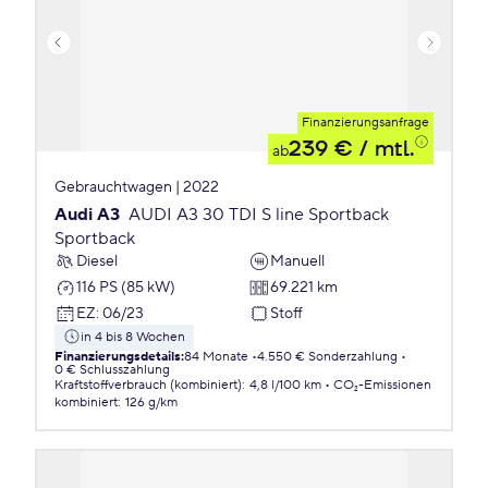
Finanzierungsanfrage
239 €
/ mtl.
ab
Gebrauchtwagen | 2022
Audi A3
AUDI A3 30 TDI S line Sportback
Sportback
Diesel
Manuell
116 PS (85 kW)
69.221 km
EZ
:
06/23
Stoff
in 4 bis 8 Wochen
Finanzierungsdetails
:
84 Monate
4.550 € Sonderzahlung
0 € Schlusszahlung
Kraftstoffverbrauch (kombiniert)
:
4,8 l/100 km
CO₂-Emissionen
kombiniert
:
126 g/km