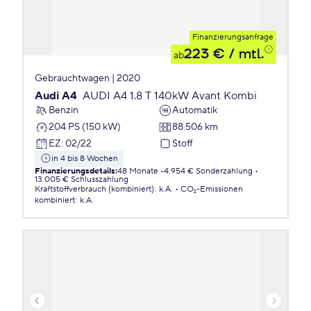
Finanzierungsanfrage
223 €
/ mtl.
ab
Gebrauchtwagen | 2020
Audi A4
AUDI A4 1.8 T 140kW Avant Kombi
Benzin
Automatik
204 PS (150 kW)
88.506 km
EZ
:
02/22
Stoff
in 4 bis 8 Wochen
Finanzierungsdetails
:
48 Monate
4.954 € Sonderzahlung
13.005 € Schlusszahlung
Kraftstoffverbrauch (kombiniert)
:
k.A.
CO₂-Emissionen
kombiniert
:
k.A.