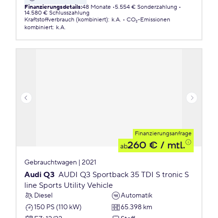
Finanzierungsdetails
:
48 Monate
5.554 € Sonderzahlung
14.580 € Schlusszahlung
Kraftstoffverbrauch (kombiniert)
:
k.A.
CO₂-Emissionen
kombiniert
:
k.A.
Finanzierungsanfrage
260 €
/ mtl.
ab
Gebrauchtwagen | 2021
Audi Q3
AUDI Q3 Sportback 35 TDI S tronic S
line Sports Utility Vehicle
Diesel
Automatik
150 PS (110 kW)
65.398 km