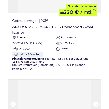
Finanzierungsanfrage
220 €
/ mtl.
ab
Gebrauchtwagen | 2019
Audi A6
AUDI A6 40 TDI S tronic sport Avant
Kombi
Diesel
Automatik
204 PS (150 kW)
91.760 km
EZ
:
02/21
Stoff
in 4 bis 8 Wochen
Finanzierungsdetails
:
48 Monate
4.894 € Sonderzahlung
12.847 € Schlusszahlung
Kraftstoffverbrauch (kombiniert)
:
k.A.
CO₂-Emissionen
kombiniert
:
k.A.