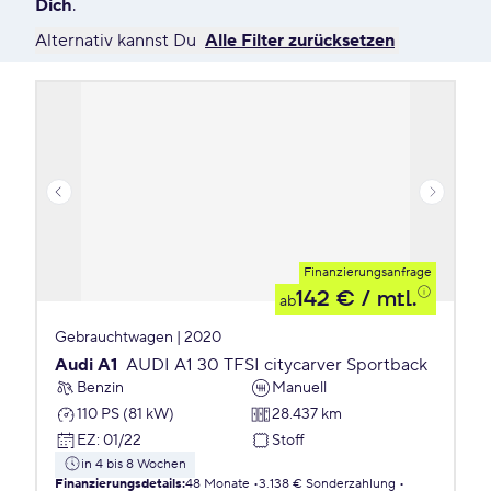
Dich
.
Alternativ kannst Du
Alle Filter zurücksetzen
Finanzierungsanfrage
142 €
/ mtl.
ab
Gebrauchtwagen | 2020
Audi A1
AUDI A1 30 TFSI citycarver Sportback
Benzin
Manuell
110 PS (81 kW)
28.437 km
EZ
:
01/22
Stoff
in 4 bis 8 Wochen
Finanzierungsdetails
:
48 Monate
3.138 € Sonderzahlung