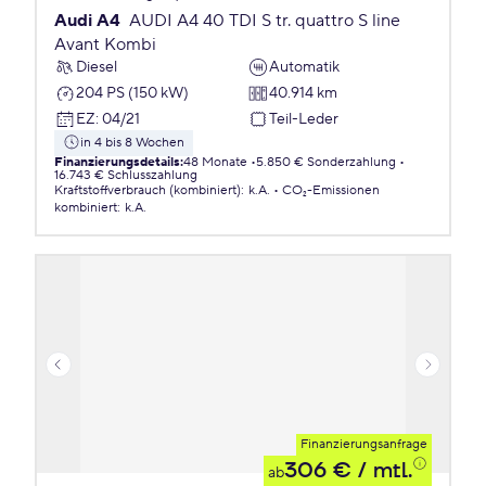
Audi A4
AUDI A4 40 TDI S tr. quattro S line
Avant Kombi
Diesel
Automatik
204 PS (150 kW)
40.914 km
EZ
:
04/21
Teil-Leder
in 4 bis 8 Wochen
Finanzierungsdetails
:
48 Monate
5.850 € Sonderzahlung
16.743 € Schlusszahlung
Kraftstoffverbrauch (kombiniert)
:
k.A.
CO₂-Emissionen
kombiniert
:
k.A.
Finanzierungsanfrage
306 €
/ mtl.
ab