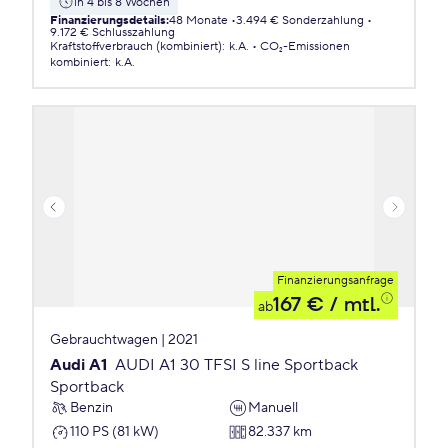
in 4 bis 8 Wochen
Finanzierungsdetails
:
48 Monate
3.494 € Sonderzahlung
9.172 € Schlusszahlung
Kraftstoffverbrauch (kombiniert)
:
k.A.
CO₂-Emissionen
kombiniert
:
k.A.
Finanzierungsanfrage
167 €
/ mtl.
ab
Gebrauchtwagen | 2021
Audi A1
AUDI A1 30 TFSI S line Sportback
Sportback
Benzin
Manuell
110 PS (81 kW)
82.337 km