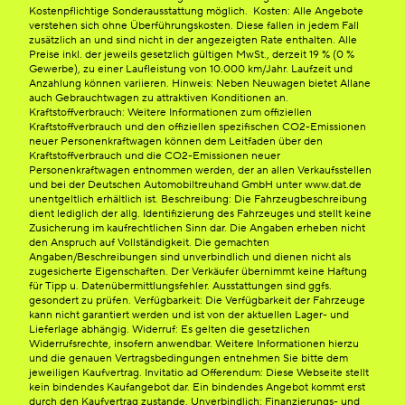
Kostenpflichtige Sonderausstattung möglich. Kosten: Alle Angebote
verstehen sich ohne Überführungskosten. Diese fallen in jedem Fall
zusätzlich an und sind nicht in der angezeigten Rate enthalten. Alle
Preise inkl. der jeweils gesetzlich gültigen MwSt., derzeit 19 % (0 %
Gewerbe), zu einer Laufleistung von 10.000 km/Jahr. Laufzeit und
Anzahlung können variieren. Hinweis: Neben Neuwagen bietet Allane
auch Gebrauchtwagen zu attraktiven Konditionen an.
Kraftstoffverbrauch: Weitere Informationen zum offiziellen
Kraftstoffverbrauch und den offiziellen spezifischen CO2-Emissionen
neuer Personenkraftwagen können dem Leitfaden über den
Kraftstoffverbrauch und die CO2-Emissionen neuer
Personenkraftwagen entnommen werden, der an allen Verkaufsstellen
und bei der Deutschen Automobiltreuhand GmbH unter www.dat.de
unentgeltlich erhältlich ist. Beschreibung: Die Fahrzeugbeschreibung
dient lediglich der allg. Identifizierung des Fahrzeuges und stellt keine
Zusicherung im kaufrechtlichen Sinn dar. Die Angaben erheben nicht
den Anspruch auf Vollständigkeit. Die gemachten
Angaben/Beschreibungen sind unverbindlich und dienen nicht als
zugesicherte Eigenschaften. Der Verkäufer übernimmt keine Haftung
für Tipp u. Datenübermittlungsfehler. Ausstattungen sind ggfs.
gesondert zu prüfen. Verfügbarkeit: Die Verfügbarkeit der Fahrzeuge
kann nicht garantiert werden und ist von der aktuellen Lager- und
Lieferlage abhängig. Widerruf: Es gelten die gesetzlichen
Widerrufsrechte, insofern anwendbar. Weitere Informationen hierzu
und die genauen Vertragsbedingungen entnehmen Sie bitte dem
jeweiligen Kaufvertrag. Invitatio ad Offerendum: Diese Webseite stellt
kein bindendes Kaufangebot dar. Ein bindendes Angebot kommt erst
durch den Kaufvertrag zustande. Unverbindlich: Finanzierungs- und