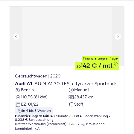
Finanzierungsanfrage
142 €
/ mtl.
ab
Gebrauchtwagen | 2020
Audi A1
AUDI A1 30 TFSI citycarver Sportback
Benzin
Manuell
110 PS (81 kW)
28.437 km
EZ
:
01/22
Stoff
in 4 bis 8 Wochen
Finanzierungsdetails
:
48 Monate
3.138 € Sonderzahlung
8.238 € Schlusszahlung
Kraftstoffverbrauch (kombiniert)
:
k.A.
CO₂-Emissionen
kombiniert
:
k.A.