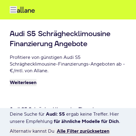
Audi S5 Schräghecklimousine
Finanzierung Angebote
Profitiere von günstigen Audi S5
Schräghecklimousine-Finanzierungs-Angeboten ab -
€/mtl. von Allane.
Weiterlesen
Audi S5 Schräghecklimousine Finanzieren
Deine Suche für
Audi: S5
ergab keine Treffer. Hier
1 Angebot für Deine Suche
unsere Empfehlung
für ähnliche Modelle für Dich
.
Alternativ kannst Du
Alle Filter zurücksetzen