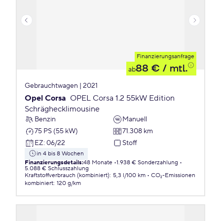
Finanzierungsanfrage
88 €
/ mtl.
ab
Gebrauchtwagen | 2021
Opel Corsa
OPEL Corsa 1.2 55kW Edition
Schräghecklimousine
Benzin
Manuell
75 PS (55 kW)
71.308 km
EZ
:
06/22
Stoff
in 4 bis 8 Wochen
Finanzierungsdetails
:
48 Monate
1.938 € Sonderzahlung
5.088 € Schlusszahlung
Kraftstoffverbrauch (kombiniert)
:
5,3 l/100 km
CO₂-Emissionen
kombiniert
:
120 g/km