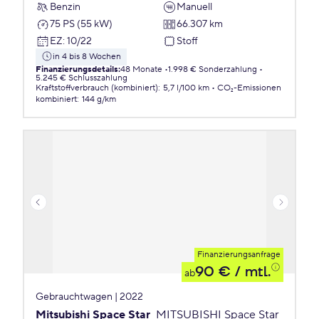
Benzin
Manuell
75 PS (55 kW)
66.307 km
EZ
:
10/22
Stoff
in 4 bis 8 Wochen
Finanzierungsdetails
:
48 Monate
1.998 € Sonderzahlung
5.245 € Schlusszahlung
Kraftstoffverbrauch (kombiniert)
:
5,7 l/100 km
CO₂-Emissionen
kombiniert
:
144 g/km
Finanzierungsanfrage
90 €
/ mtl.
ab
Gebrauchtwagen | 2022
Mitsubishi Space Star
MITSUBISHI Space Star