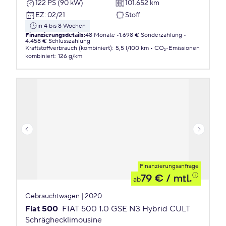
122 PS (90 kW)
101.652 km
EZ
:
02/21
Stoff
in 4 bis 8 Wochen
Finanzierungsdetails
:
48 Monate
1.698 € Sonderzahlung
4.458 € Schlusszahlung
Kraftstoffverbrauch (kombiniert)
:
5,5 l/100 km
CO₂-Emissionen
kombiniert
:
126 g/km
Finanzierungsanfrage
79 €
/ mtl.
ab
Gebrauchtwagen | 2020
Fiat 500
FIAT 500 1.0 GSE N3 Hybrid CULT
Schräghecklimousine