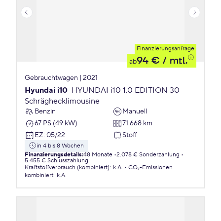
Finanzierungsanfrage
94 €
/ mtl.
ab
Gebrauchtwagen | 2021
Hyundai i10
HYUNDAI i10 1.0 EDITION 30
Schräghecklimousine
Benzin
Manuell
67 PS (49 kW)
71.668 km
EZ
:
05/22
Stoff
in 4 bis 8 Wochen
Finanzierungsdetails
:
48 Monate
2.078 € Sonderzahlung
5.455 € Schlusszahlung
Kraftstoffverbrauch (kombiniert)
:
k.A.
CO₂-Emissionen
kombiniert
:
k.A.