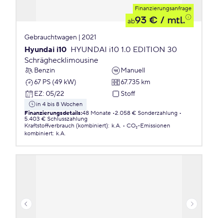
Finanzierungsanfrage
93 €
/ mtl.
ab
Gebrauchtwagen | 2021
Hyundai i10
HYUNDAI i10 1.0 EDITION 30
Schräghecklimousine
Benzin
Manuell
67 PS (49 kW)
67.735 km
EZ
:
05/22
Stoff
in 4 bis 8 Wochen
Finanzierungsdetails
:
48 Monate
2.058 € Sonderzahlung
5.403 € Schlusszahlung
Kraftstoffverbrauch (kombiniert)
:
k.A.
CO₂-Emissionen
kombiniert
:
k.A.