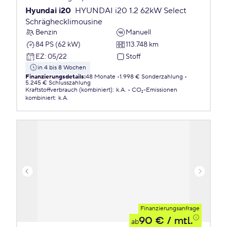
Hyundai i20
HYUNDAI i20 1.2 62kW Select
Schräghecklimousine
Benzin
Manuell
84 PS (62 kW)
113.748 km
EZ
:
05/22
Stoff
in 4 bis 8 Wochen
Finanzierungsdetails
:
48 Monate
1.998 € Sonderzahlung
5.245 € Schlusszahlung
Kraftstoffverbrauch (kombiniert)
:
k.A.
CO₂-Emissionen
kombiniert
:
k.A.
Finanzierungsanfrage
90 €
/ mtl.
ab