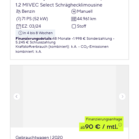
1.2 MIVEC Select Schräghecklimousine
Benzin
Manuell
71 PS (52 kW)
44.961 km
EZ
:
03/24
Stoff
in 4 bis 8 Wochen
Finanzierungsdetails
:
48 Monate
1.998 € Sonderzahlung
5.245 € Schlusszahlung
Kraftstoffverbrauch (kombiniert)
:
k.A.
CO₂-Emissionen
kombiniert
:
k.A.
Finanzierungsanfrage
90 €
/ mtl.
ab
Gebrauchtwagen | 2020