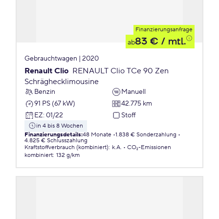
Finanzierungsanfrage
83 €
/ mtl.
ab
Gebrauchtwagen | 2020
Renault Clio
RENAULT Clio TCe 90 Zen
Schräghecklimousine
Benzin
Manuell
91 PS (67 kW)
42.775 km
EZ
:
01/22
Stoff
in 4 bis 8 Wochen
Finanzierungsdetails
:
48 Monate
1.838 € Sonderzahlung
4.825 € Schlusszahlung
Kraftstoffverbrauch (kombiniert)
:
k.A.
CO₂-Emissionen
kombiniert
:
132 g/km