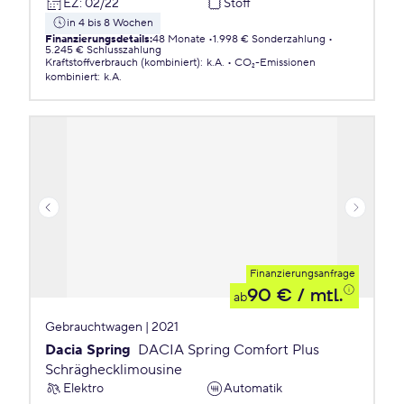
EZ
:
02/22
Stoff
in 4 bis 8 Wochen
Finanzierungsdetails
:
48 Monate
1.998 € Sonderzahlung
5.245 € Schlusszahlung
Kraftstoffverbrauch (kombiniert)
:
k.A.
CO₂-Emissionen
kombiniert
:
k.A.
Finanzierungsanfrage
90 €
/ mtl.
ab
Gebrauchtwagen | 2021
Dacia Spring
DACIA Spring Comfort Plus
Schräghecklimousine
Elektro
Automatik