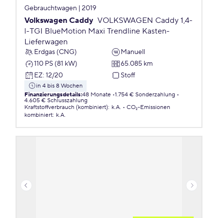
Gebrauchtwagen | 2019
Volkswagen Caddy
VOLKSWAGEN Caddy 1,4-
l-TGI BlueMotion Maxi Trendline Kasten-
Lieferwagen
Erdgas (CNG)
Manuell
110 PS (81 kW)
65.085 km
EZ
:
12/20
Stoff
in 4 bis 8 Wochen
Finanzierungsdetails
:
48 Monate
1.754 € Sonderzahlung
4.605 € Schlusszahlung
Kraftstoffverbrauch (kombiniert)
:
k.A.
CO₂-Emissionen
kombiniert
:
k.A.