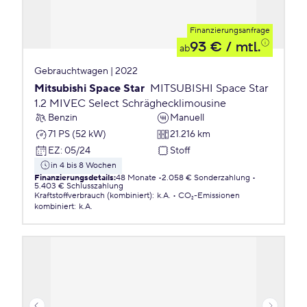
Finanzierungsanfrage
93 €
/ mtl.
ab
Gebrauchtwagen | 2022
Mitsubishi Space Star
MITSUBISHI Space Star
1.2 MIVEC Select Schräghecklimousine
Benzin
Manuell
71 PS (52 kW)
21.216 km
EZ
:
05/24
Stoff
in 4 bis 8 Wochen
Finanzierungsdetails
:
48 Monate
2.058 € Sonderzahlung
5.403 € Schlusszahlung
Kraftstoffverbrauch (kombiniert)
:
k.A.
CO₂-Emissionen
kombiniert
:
k.A.