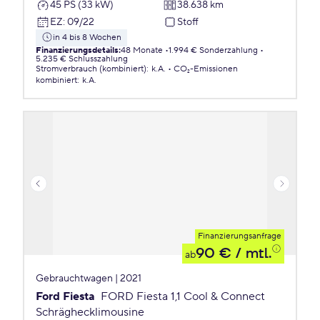
45 PS (33 kW)
38.638 km
EZ
:
09/22
Stoff
in 4 bis 8 Wochen
Finanzierungsdetails
:
48 Monate
1.994 € Sonderzahlung
5.235 € Schlusszahlung
Stromverbrauch (kombiniert)
:
k.A.
CO₂-Emissionen
kombiniert
:
k.A.
Finanzierungsanfrage
90 €
/ mtl.
ab
Gebrauchtwagen | 2021
Ford Fiesta
FORD Fiesta 1,1 Cool & Connect
Schräghecklimousine