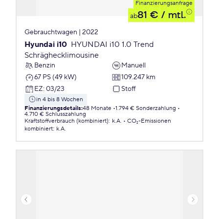
Finanzierungsanfrage
81 €
/ mtl.
ab
Gebrauchtwagen | 2022
Hyundai i10
HYUNDAI i10 1.0 Trend
Schräghecklimousine
Benzin
Manuell
67 PS (49 kW)
109.247 km
EZ
:
03/23
Stoff
in 4 bis 8 Wochen
Finanzierungsdetails
:
48 Monate
1.794 € Sonderzahlung
4.710 € Schlusszahlung
Kraftstoffverbrauch (kombiniert)
:
k.A.
CO₂-Emissionen
kombiniert
:
k.A.