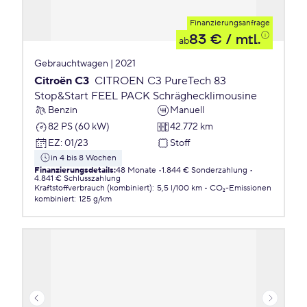
Finanzierungsanfrage
83 €
/ mtl.
ab
Gebrauchtwagen | 2021
Citroën C3
CITROEN C3 PureTech 83
Stop&Start FEEL PACK Schräghecklimousine
Benzin
Manuell
82 PS (60 kW)
42.772 km
EZ
:
01/23
Stoff
in 4 bis 8 Wochen
Finanzierungsdetails
:
48 Monate
1.844 € Sonderzahlung
4.841 € Schlusszahlung
Kraftstoffverbrauch (kombiniert)
:
5,5 l/100 km
CO₂-Emissionen
kombiniert
:
125 g/km