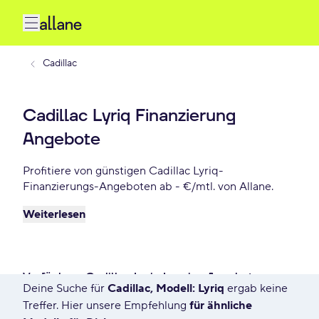
Cadillac
Cadillac Lyriq Finanzierung
Angebote
Profitiere von günstigen Cadillac Lyriq-
Finanzierungs-Angeboten ab - €/mtl. von Allane.
Weiterlesen
Verfügbare Cadillac Lyriq Leasing Angebote
Deine Suche für
Cadillac, Modell: Lyriq
ergab keine
1783 Angebote für Deine Suche
Treffer. Hier unsere Empfehlung
für ähnliche