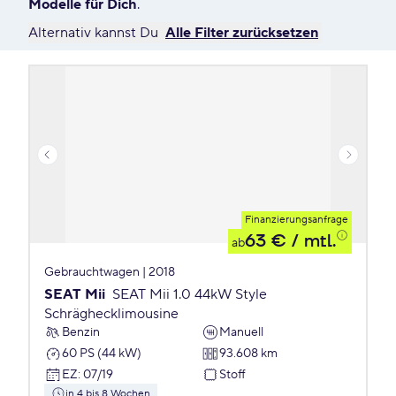
Modelle für Dich
.
Alternativ kannst Du
Alle Filter zurücksetzen
Finanzierungsanfrage
63 €
/ mtl.
ab
Gebrauchtwagen | 2018
SEAT Mii
SEAT Mii 1.0 44kW Style
Schräghecklimousine
Benzin
Manuell
60 PS (44 kW)
93.608 km
EZ
:
07/19
Stoff
in 4 bis 8 Wochen