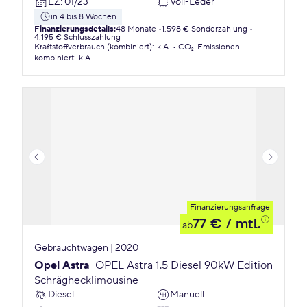
EZ
:
01/23
Voll-Leder
in 4 bis 8 Wochen
Finanzierungsdetails
:
48 Monate
1.598 € Sonderzahlung
4.195 € Schlusszahlung
Kraftstoffverbrauch (kombiniert)
:
k.A.
CO₂-Emissionen
kombiniert
:
k.A.
Finanzierungsanfrage
77 €
/ mtl.
ab
Gebrauchtwagen | 2020
Opel Astra
OPEL Astra 1.5 Diesel 90kW Edition
Schräghecklimousine
Diesel
Manuell