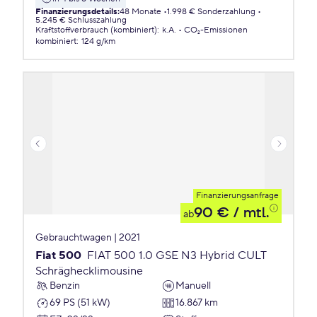
Finanzierungsdetails
:
48 Monate
1.998 € Sonderzahlung
5.245 € Schlusszahlung
Kraftstoffverbrauch (kombiniert)
:
k.A.
CO₂-Emissionen
kombiniert
:
124 g/km
Finanzierungsanfrage
90 €
/ mtl.
ab
Gebrauchtwagen | 2021
Fiat 500
FIAT 500 1.0 GSE N3 Hybrid CULT
Schräghecklimousine
Benzin
Manuell
69 PS (51 kW)
16.867 km