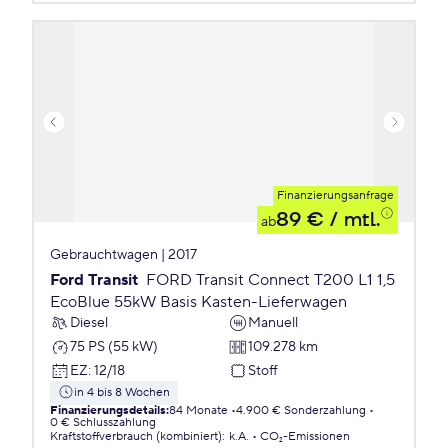
Finanzierungsanfrage
89 €
/ mtl.
ab
Gebrauchtwagen | 2017
Ford Transit
FORD Transit Connect T200 L1 1,5
EcoBlue 55kW Basis Kasten-Lieferwagen
Diesel
Manuell
75 PS (55 kW)
109.278 km
EZ
:
12/18
Stoff
in 4 bis 8 Wochen
Finanzierungsdetails
:
84 Monate
4.900 € Sonderzahlung
0 € Schlusszahlung
Kraftstoffverbrauch (kombiniert)
:
k.A.
CO₂-Emissionen