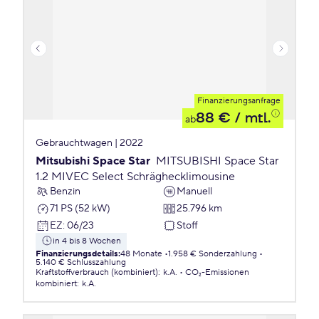
Finanzierungsanfrage
88 €
/ mtl.
ab
Gebrauchtwagen | 2022
Mitsubishi Space Star
MITSUBISHI Space Star
1.2 MIVEC Select Schräghecklimousine
Benzin
Manuell
71 PS (52 kW)
25.796 km
EZ
:
06/23
Stoff
in 4 bis 8 Wochen
Finanzierungsdetails
:
48 Monate
1.958 € Sonderzahlung
5.140 € Schlusszahlung
Kraftstoffverbrauch (kombiniert)
:
k.A.
CO₂-Emissionen
kombiniert
:
k.A.