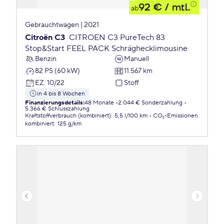
92 €
/ mtl.
ab
Gebrauchtwagen | 2021
Citroën C3
CITROEN C3 PureTech 83
Stop&Start FEEL PACK Schräghecklimousine
Benzin
Manuell
82 PS (60 kW)
11.567 km
EZ
:
10/22
Stoff
in 4 bis 8 Wochen
Finanzierungsdetails
:
48 Monate
2.044 € Sonderzahlung
5.366 € Schlusszahlung
Kraftstoffverbrauch (kombiniert)
:
5,5 l/100 km
CO₂-Emissionen
kombiniert
:
125 g/km