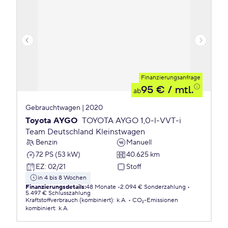
Finanzierungsanfrage
95 €
/ mtl.
ab
Gebrauchtwagen | 2020
Toyota AYGO
TOYOTA AYGO 1,0-l-VVT-i
Team Deutschland Kleinstwagen
Benzin
Manuell
72 PS (53 kW)
40.625 km
EZ
:
02/21
Stoff
in 4 bis 8 Wochen
Finanzierungsdetails
:
48 Monate
2.094 € Sonderzahlung
5.497 € Schlusszahlung
Kraftstoffverbrauch (kombiniert)
:
k.A.
CO₂-Emissionen
kombiniert
:
k.A.