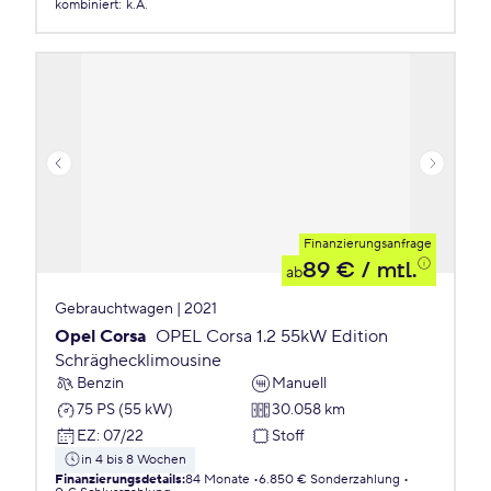
kombiniert
:
k.A.
Finanzierungsanfrage
89 €
/ mtl.
ab
Gebrauchtwagen | 2021
Opel Corsa
OPEL Corsa 1.2 55kW Edition
Schräghecklimousine
Benzin
Manuell
75 PS (55 kW)
30.058 km
EZ
:
07/22
Stoff
in 4 bis 8 Wochen
Finanzierungsdetails
:
84 Monate
6.850 € Sonderzahlung