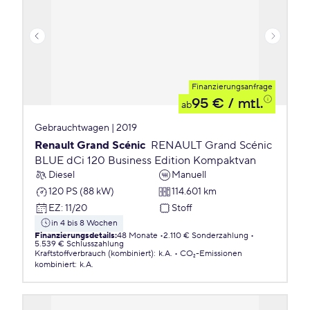
Finanzierungsanfrage
95 €
/ mtl.
ab
Gebrauchtwagen | 2019
Renault Grand Scénic
RENAULT Grand Scénic
BLUE dCi 120 Business Edition Kompaktvan
Diesel
Manuell
120 PS (88 kW)
114.601 km
EZ
:
11/20
Stoff
in 4 bis 8 Wochen
Finanzierungsdetails
:
48 Monate
2.110 € Sonderzahlung
5.539 € Schlusszahlung
Kraftstoffverbrauch (kombiniert)
:
k.A.
CO₂-Emissionen
kombiniert
:
k.A.