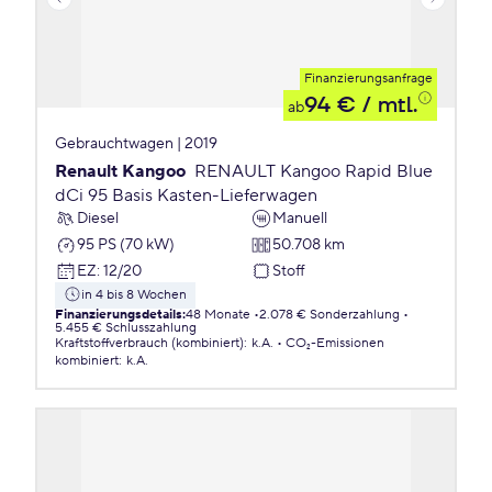
Finanzierungsanfrage
94 €
/ mtl.
ab
Gebrauchtwagen | 2019
Renault Kangoo
RENAULT Kangoo Rapid Blue
dCi 95 Basis Kasten-Lieferwagen
Diesel
Manuell
95 PS (70 kW)
50.708 km
EZ
:
12/20
Stoff
in 4 bis 8 Wochen
Finanzierungsdetails
:
48 Monate
2.078 € Sonderzahlung
5.455 € Schlusszahlung
Kraftstoffverbrauch (kombiniert)
:
k.A.
CO₂-Emissionen
kombiniert
:
k.A.